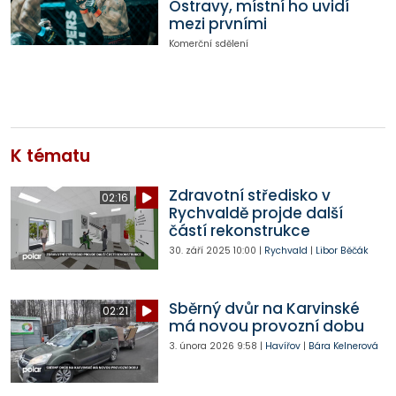
Ostravy, místní ho uvidí
mezi prvními
Komerční sdělení
K tématu
Zdravotní středisko v
02:16
Rychvaldě projde další
částí rekonstrukce
30. září 2025
10:00
|
Rychvald
|
Libor Běčák
Sběrný dvůr na Karvinské
02:21
má novou provozní dobu
3. února 2026
9:58
|
Havířov
|
Bára Kelnerová