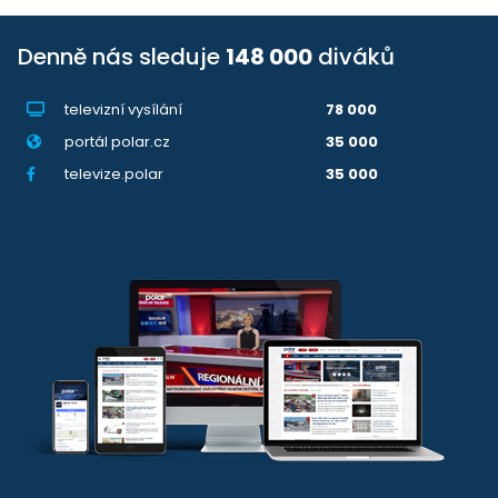
Denně nás sleduje
148 000
diváků
televizní vysílání
78 000
portál polar.cz
35 000
televize.polar
35 000