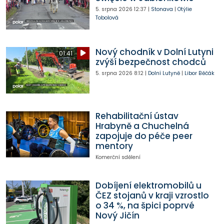
5. srpna 2026
12:37
|
Stonava
|
Otýlie
Tobolová
Nový chodník v Dolní Lutyni
01:41
zvýší bezpečnost chodců
5. srpna 2026
8:12
|
Dolní Lutyně
|
Libor Běčák
Rehabilitační ústav
Hrabyně a Chuchelná
zapojuje do péče peer
mentory
Komerční sdělení
Dobíjení elektromobilů u
ČEZ stojanů v kraji vzrostlo
o 34 %, na špici poprvé
Nový Jičín