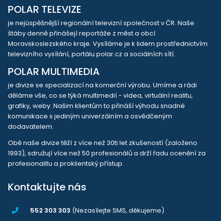
POLAR TELEVIZE
je nejúspěšnější regionální televizní společnost v ČR. Naše
štáby denně přinášejí reportáže z měst a obcí
Moravskoslezského kraje. Vysíláme je k lidem prostřednictvím
televizního vysílání, portálu polar.cz a sociálních sítí.
POLAR MULTIMEDIA
je divize se specializací na komerční výrobu. Umíme a rádi
děláme vše, co se týká multimedií - videa, virtuální realitu,
grafiky, weby. Našim klientům to přináší výhodu snadné
komunikace s jediným univerzálním a osvědčeným
dodavatelem.
Obě naše divize těží z více než 30ti let zkušeností (založeno
1993), sdružují více než 50 profesionálů a drží řadu ocenění za
profesionalitu a proklientský přístup.
Kontaktujte nás
552 303 303
(Nezasílejte SMS, děkujeme)