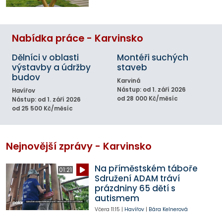
Nabídka práce - Karvinsko
Dělníci v oblasti
Montéři suchých
výstavby a údržby
staveb
budov
Karviná
Nástup: od 1. září 2026
Havířov
od 28 000 Kč/měsíc
Nástup: od 1. září 2026
od 25 500 Kč/měsíc
Nejnovější zprávy - Karvinsko
Na příměstském táboře
01:21
Sdružení ADAM tráví
prázdniny 65 dětí s
autismem
Včera
11:15
|
Havířov
|
Bára Kelnerová