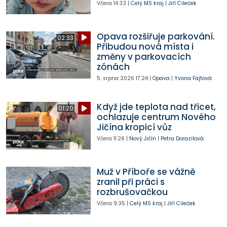
Včera
14:33
|
Celý MS kraj
|
Jiří Cileček
Opava rozšiřuje parkování.
02:33
Přibudou nová místa i
změny v parkovacích
zónách
5. srpna 2026
17:24
|
Opava
|
Yvona Fajtová
Když jde teplota nad třicet,
01:20
ochlazuje centrum Nového
Jičína kropicí vůz
Včera
11:26
|
Nový Jičín
|
Petra Dorazilová
Muž v Příboře se vážně
zranil při práci s
rozbrušovačkou
Včera
9:35
|
Celý MS kraj
|
Jiří Cileček