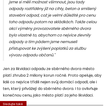
jsme si měli možnost všimnout, jsou tady
odpady roztříděny již na cihly, beton a smíšený
stavební odpad, což je velmi důležité pro cenu
toho odpadu potom na skládkách. Takže celou
akcí výměny provozovatele sběrného dvora
bylo vlastně to, abychom co nejvíce zlevnily
odpady a tím pádem jsme nemuseli
přistupovat ke zvýšení poplatků za službu
vývozu odpadu občanů."
Jen za likvidaci odpadu ze sběrného dvora město
platí zhruba 2 miliony korun ročně. Proto apeluje, aby
lidé co nejvíce třídili nejen svůj domácí odpadl, ale i
ten, který přivážejí do sběrného dvora. I to ovlivňuje
konečnou cenu, jako město platí za jeho likvidaci.
Sledujte také