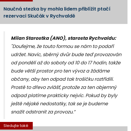
Naučná stezka by mohla lidem přiblížit ptačí
rezervaci Skučák v Rychvaldě
Milan Starostka (ANO), starosta Rychvaldu:
"Doufejme, že touto formou se nám to podaří
udržet. Navíc, sběrný dvůr bude teď provozován
od pondělí až do soboty od 10 do 17 hodin, takže
bude větší prostor pro ten vývoz a žádáme
občany, aby ten odpad tak trošičku roztřídili.
Prostě to dřevo zvlášť, protože za ten objemný
odpad platíme prakticky nejvíc. Pokud by byly
ještě nějaké nedostatky, tak se je budeme
snažit odstranit za provozu.”
Sledujte také