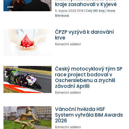
kraje zasahovali v Kyjevě
5. srpna 2026
10:14
|
Celý MS kraj
|
Anna
Břenková
ČPZP vyzývá k darování
krve
Komerční sdělení
Český motocyklový tým SP
race project bodoval v
Oscherslebenu a zrychlil
závodní Aprilii
Komerční sdělení
Vánoční hvězda HSF
System vyhrála BIM Awards
2026
Komerční sdělení