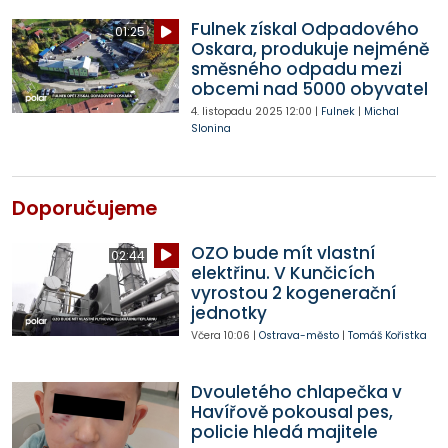
Fulnek získal Odpadového
01:25
Oskara, produkuje nejméně
směsného odpadu mezi
obcemi nad 5000 obyvatel
4. listopadu 2025
12:00
|
Fulnek
|
Michal
Slonina
Doporučujeme
OZO bude mít vlastní
02:44
elektřinu. V Kunčicích
vyrostou 2 kogenerační
jednotky
Včera
10:06
|
Ostrava-město
|
Tomáš Kořistka
Dvouletého chlapečka v
Havířově pokousal pes,
policie hledá majitele