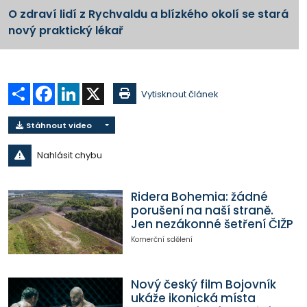
O zdraví lidí z Rychvaldu a blízkého okolí se stará
nový praktický lékař
Sdílet
Facebook
LinkedIn
X
Vytisknout článek
Stáhnout video
Nahlásit chybu
Ridera Bohemia: žádné
porušení na naší straně.
Jen nezákonné šetření ČIŽP
Komerční sdělení
Nový český film Bojovník
ukáže ikonická místa