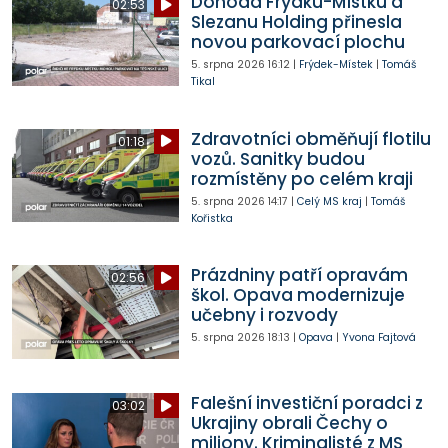
Dohoda Frýdku-Místku a
02:53
Slezanu Holding přinesla
novou parkovací plochu
5. srpna 2026
16:12
|
Frýdek-Místek
|
Tomáš
Tikal
Zdravotníci obměňují flotilu
01:18
vozů. Sanitky budou
rozmístěny po celém kraji
5. srpna 2026
14:17
|
Celý MS kraj
|
Tomáš
Kořistka
Prázdniny patří opravám
02:56
škol. Opava modernizuje
učebny i rozvody
5. srpna 2026
18:13
|
Opava
|
Yvona Fajtová
Falešní investiční poradci z
03:02
Ukrajiny obrali Čechy o
miliony. Kriminalisté z MS