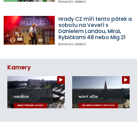
Komerční sdělení
Hrady CZ míří tento pátek a
sobotu na Veveří s
Danielem Landou, Mirai,
Rybičkami 48 nebo Mig 21
Komerční sdělení
Kamery
HAVÍŘOV
NOVÝ JIČÍN
NÁMĚSTÍ REPUBLIKY, HAVÍŘOV
MASARYKOVO NÁMĚSTÍ, NOVÝ JIČÍN