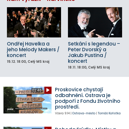
Ondřej Havelka a
Setkání s legendou –
jeho Melody Makers /
Peter Dvorský a
koncert
Jakub Pustina /
koncert
15.12.
18:00
, Celý MS kraj
18.11.
18:00
, Celý MS kraj
Proskovice chystají
02:46
odbahnění. Ostrava je
podpoří z Fondu životního
prostředí.
Včera
9:14
|
Ostrava-město
|
Tomáš Kořistka