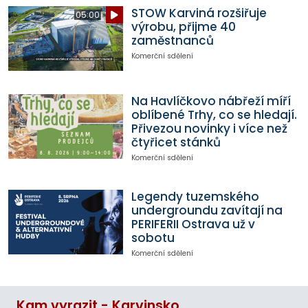
STOW Karviná rozšiřuje
05:00
výrobu, přijme 40
zaměstnanců
Komerční sdělení
Na Havlíčkovo nábřeží míří
oblíbené Trhy, co se hledají.
Přivezou novinky i více než
čtyřicet stánků
Komerční sdělení
Legendy tuzemského
undergroundu zavítají na
PERIFERII Ostrava už v
sobotu
Komerční sdělení
Kam vyrazit - Karvinsko