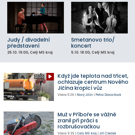
Judy / divadelní
Smetanovo trio/
představení
koncert
25.10.
19:00
, Celý MS kraj
5.10.
18:00
, Celý MS kraj
Když jde teplota nad třicet,
01:20
ochlazuje centrum Nového
Jičína kropicí vůz
Včera
11:26
|
Nový Jičín
|
Petra Dorazilová
Muž v Příboře se vážně
zranil při práci s
rozbrušovačkou
Včera
9:35
|
Celý MS kraj
|
Jiří Cileček