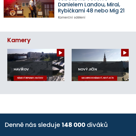
Danielem Landou, Mirai,
Rybičkami 48 nebo Mig 21
Komerční sdělení
Kamery
HAVÍŘOV
NOVÝ JIČÍN
NÁMĚSTÍ REPUBLIKY, HAVÍŘOV
MASARYKOVO NÁMĚSTÍ, NOVÝ JIČÍN
Denně nás sleduje
148 000
diváků