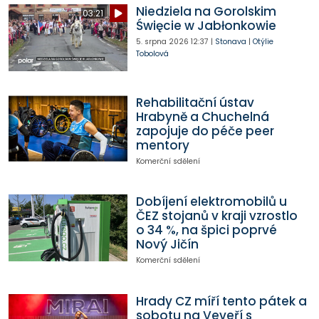
Niedziela na Gorolskim
03:21
Święcie w Jabłonkowie
5. srpna 2026
12:37
|
Stonava
|
Otýlie
Tobolová
Rehabilitační ústav
Hrabyně a Chuchelná
zapojuje do péče peer
mentory
Komerční sdělení
Dobíjení elektromobilů u
ČEZ stojanů v kraji vzrostlo
o 34 %, na špici poprvé
Nový Jičín
Komerční sdělení
Hrady CZ míří tento pátek a
sobotu na Veveří s