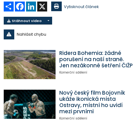
Sdílet
Facebook
LinkedIn
X
Vytisknout článek
Stáhnout video
Nahlásit chybu
Ridera Bohemia: žádné
porušení na naší straně.
Jen nezákonné šetření ČIŽP
Komerční sdělení
Nový český film Bojovník
ukáže ikonická místa
Ostravy, místní ho uvidí
mezi prvními
Komerční sdělení