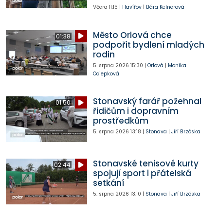
Včera
11:15
|
Havířov
|
Bára Kelnerová
Město Orlová chce
01:38
podpořit bydlení mladých
rodin
5. srpna 2026
15:30
|
Orlová
|
Monika
Ociepková
Stonavský farář požehnal
01:50
řidičům i dopravním
prostředkům
5. srpna 2026
13:18
|
Stonava
|
Jiří Brzóska
Stonavské tenisové kurty
02:44
spojují sport i přátelská
setkání
5. srpna 2026
13:10
|
Stonava
|
Jiří Brzóska