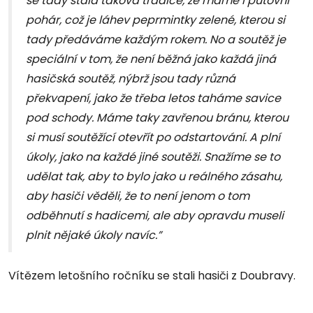
se tady stala taková tradice, že máme i putovní
pohár, což je láhev peprmintky zelené, kterou si
tady předáváme každým rokem. No a soutěž je
speciální v tom, že není běžná jako každá jiná
hasičská soutěž, nýbrž jsou tady různá
překvapení, jako že třeba letos taháme savice
pod schody. Máme taky zavřenou bránu, kterou
si musí soutěžící otevřít po odstartování. A plní
úkoly, jako na každé jiné soutěži. Snažíme se to
udělat tak, aby to bylo jako u reálného zásahu,
aby hasiči věděli, že to není jenom o tom
odběhnutí s hadicemi, ale aby opravdu museli
plnit nějaké úkoly navíc.”
Vítězem letošního ročníku se stali hasiči z Doubravy.