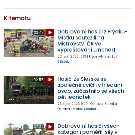
K tématu
Dobrovolní hasiči z Frýdku-
03:47
Místku soutěžili na
Mistrovství ČR ve
vyprošťování u nehod
22. září 2025
16:19
|
Frýdek-Místek
|
Jiří
Cileček
Hasiči ze Slezské se
02:55
společně cvičili v hledání
osob, zúčastnilo se všech
pět jednotek
23. října 2025
9:00
|
Ostrava-Slezská
Ostrava
|
Michal Slonina
Dobrovolní hasiči všech
02:34
kategorií poměřili síly v