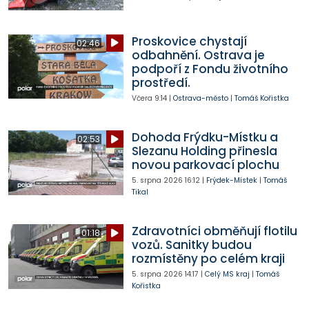
Proskovice chystají
02:46
odbahnění. Ostrava je
podpoří z Fondu životního
prostředí.
Včera
9:14
|
Ostrava-město
|
Tomáš Kořistka
Dohoda Frýdku-Místku a
02:53
Slezanu Holding přinesla
novou parkovací plochu
5. srpna 2026
16:12
|
Frýdek-Místek
|
Tomáš
Tikal
Zdravotníci obměňují flotilu
01:18
vozů. Sanitky budou
rozmístěny po celém kraji
5. srpna 2026
14:17
|
Celý MS kraj
|
Tomáš
Kořistka