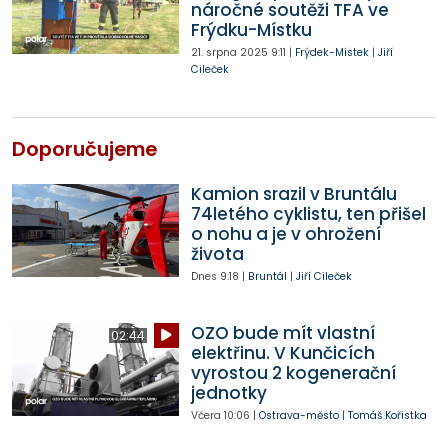
náročné soutěži TFA ve
Frýdku-Místku
21. srpna 2025
9:11
|
Frýdek-Místek
|
Jiří
Cileček
Doporučujeme
Kamion srazil v Bruntálu
74letého cyklistu, ten přišel
o nohu a je v ohrožení
života
Dnes
9:18
|
Bruntál
|
Jiří Cileček
OZO bude mít vlastní
02:44
elektřinu. V Kunčicích
vyrostou 2 kogenerační
jednotky
Včera
10:06
|
Ostrava-město
|
Tomáš Kořistka