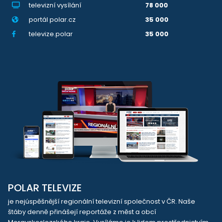
televizní vysílání
78 000
portál polar.cz
35 000
televize.polar
35 000
POLAR TELEVIZE
je nejúspěšnější regionální televizní společnost v ČR. Naše
štáby denně přinášejí reportáže z měst a obcí