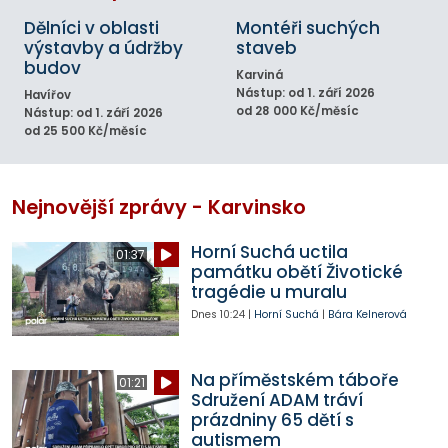
Dělníci v oblasti
Montéři suchých
výstavby a údržby
staveb
budov
Karviná
Nástup: od 1. září 2026
Havířov
od 28 000 Kč/měsíc
Nástup: od 1. září 2026
od 25 500 Kč/měsíc
Nejnovější zprávy - Karvinsko
Horní Suchá uctila
01:37
památku obětí Životické
tragédie u muralu
Dnes
10:24
|
Horní Suchá
|
Bára Kelnerová
Na příměstském táboře
01:21
Sdružení ADAM tráví
prázdniny 65 dětí s
autismem