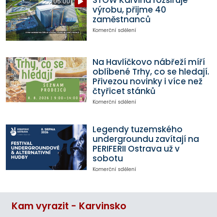
STOW Karviná rozšiřuje
05:00
výrobu, přijme 40
zaměstnanců
Komerční sdělení
Na Havlíčkovo nábřeží míří
oblíbené Trhy, co se hledají.
Přivezou novinky i více než
čtyřicet stánků
Komerční sdělení
Legendy tuzemského
undergroundu zavítají na
PERIFERII Ostrava už v
sobotu
Komerční sdělení
Kam vyrazit - Karvinsko