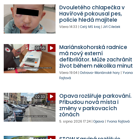
Dvouletého chlapečka v
Havířově pokousal pes,
policie hledá majitele
Včera
14:33
|
Celý MS kraj
|
Jiří Cileček
Mariánskohorská radnice
01:56
má nový externí
defibrilátor. Může zachránit
život během několika minut
Včera
19:04
|
Ostrava-Mariánské hory
|
Yvona
Fajtová
Opava rozšiřuje parkování.
02:33
Přibudou nová místa i
změny v parkovacích
zónách
5. srpna 2026
17:24
|
Opava
|
Yvona Fajtová