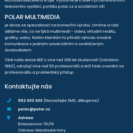
Moravskoslezského kraje. Vysíláme je k lidem prostřednictvím
televizního vysílání, portálu polar.cz a sociálních sítí.
POLAR MULTIMEDIA
je divize se specializací na komerční výrobu. Umíme a rádi
děláme vše, co se týká multimedií - videa, virtuální realitu,
grafiky, weby. Našim klientům to přináší výhodu snadné
komunikace s jediným univerzálním a osvědčeným
dodavatelem.
Obě naše divize těží z více než 30ti let zkušeností (založeno
1993), sdružují více než 50 profesionálů a drží řadu ocenění za
profesionalitu a proklientský přístup.
Kontaktujte nás
552 303 303
(Nezasílejte SMS, děkujeme)
polar@polar.cz
Adresa:
Boleslavova 710/19
Ostrava-Mariánské Hory