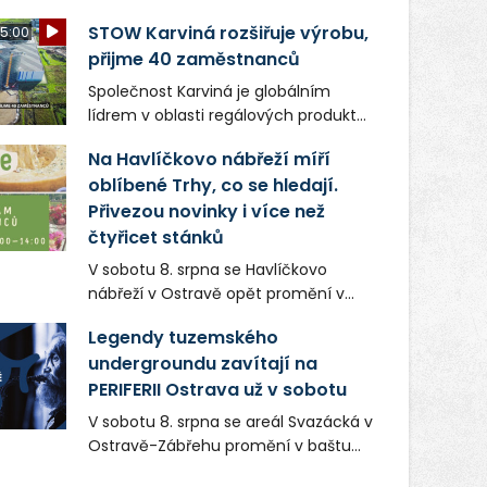
STOW Karviná rozšiřuje výrobu,
5:00
přijme 40 zaměstnanců
Společnost Karviná je globálním
lídrem v oblasti regálových produktů
a systémů, stabilním
Na Havlíčkovo nábřeží míří
zaměstnavatelem na Karvinsku a
oblíbené Trhy, co se hledají.
firmou s obrovským potenciálem.
Přivezou novinky i více než
čtyřicet stánků
V sobotu 8. srpna se Havlíčkovo
nábřeží v Ostravě opět promění v
místo plné vůní, chutí a poctivých
Legendy tuzemského
lokálních výrobků. Trhy, co se hledají
undergroundu zavítají na
tentokrát nabídnou více než čtyřicet
PERIFERII Ostrava už v sobotu
pečlivě vybraných stánků s kvalitní
gastronomií, farmářskými produkty,
V sobotu 8. srpna se areál Svazácká v
designem i řemeslnou tvorbou.
Ostravě-Zábřehu promění v baštu
Návštěvníci se mohou těšit nejen na
undergroundové a alternativní
oblíbené stálice, ale také na řadu