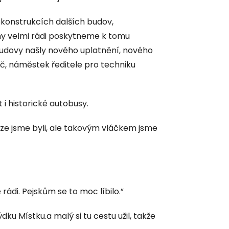
konstrukcích dalších budov,
my velmi rádi poskytneme k tomu
 budovy našly nového uplatnění, nového
káč, náměstek ředitele pro techniku
 i historické autobusy.
aze jsme byli, ale takovým vláčkem jsme
ádi. Pejskům se to moc líbilo.”
ku Místku.a malý si tu cestu užil, takže