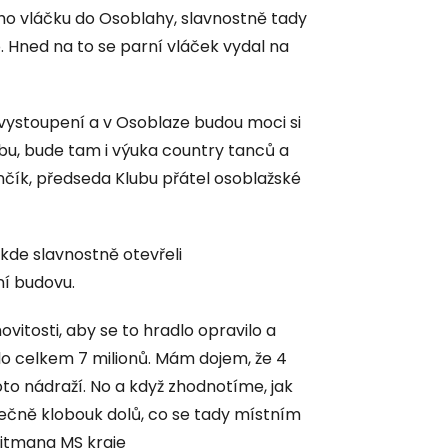
ního vláčku do Osoblahy, slavnostně tady
. Hned na to se parní vláček vydal na
 vystoupení a v Osoblaze budou moci si
bu, bude tam i výuka country tanců a
čík, předseda Klubu přátel osoblažské
, kde slavnostně otevřeli
í budovu.
vitosti, aby se to hradlo opravilo a
ylo celkem 7 milionů. Mám dojem, že 4
oto nádraží. No a když zhodnotíme, jak
tečně klobouk dolů, co se tady místním
ejtmana MS kraje