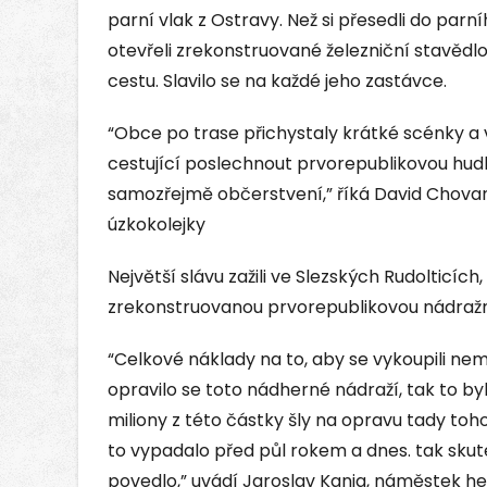
parní vlak z Ostravy. Než si přesedli do par
otevřeli zrekonstruované železniční stavědlo
cestu. Slavilo se na každé jeho zastávce.
“Obce po trase přichystaly krátké scénky a
cestující poslechnout prvorepublikovou hud
samozřejmě občerstvení,” říká David Chovan
úzkokolejky
Největší slávu zažili ve Slezských Rudolticích
zrekonstruovanou prvorepublikovou nádražn
“Celkové náklady na to, aby se vykoupili nemo
opravilo se toto nádherné nádraží, tak to b
miliony z této částky šly na opravu tady toh
to vypadalo před půl rokem a dnes. tak sku
povedlo,” uvádí Jaroslav Kania, náměstek h