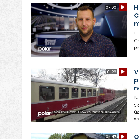
H
07:06
C
m
10
Os
pr
V
01:26
p
n
15
Sl
úz
se
kt
Je
O
04:47