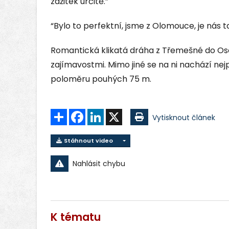
zážitek určitě.”
“Bylo to perfektní, jsme z Olomouce, je nás t
Romantická klikatá dráha z Třemešné do Os
zajímavostmi. Mimo jiné se na ni nachází nej
poloměru pouhých 75 m.
Sdílet
Facebook
LinkedIn
X
Vytisknout článek
Stáhnout video
Nahlásit chybu
K tématu