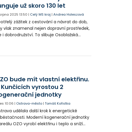
ovozování drážní dopravy spojily
unguje už skoro 130 let
amostatné obce.
. srpna 2025
13:50
|
Celý MS kraj
|
Andrea Holeszová
otřelý zážitek z cestování a návrat do dob,
y vlak znamenal nejen dopravní prostředek,
e i dobrodružství. To slibuje Osoblažská
kokolejka. Malebná železniční trať, která se
ne Slezskou krajinou, je jednou z posledních
ého druhu v České republice.
ZO bude mít vlastní elektřinu.
 Kunčicích vyrostou 2
ogenerační jednotky
es
10:06
|
Ostrava-město
|
Tomáš Kořistka
trava udělala další krok k energetické
běstačnosti. Moderní kogenerační jednotky
areálu OZO vyrobí elektřinu i teplo a sníží
klady i emise. Malou elektrárnu postaví