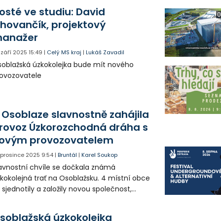
osté ve studiu: David
0
hovančík, projektový
anažer
. září 2025
15:49
|
Celý MS kraj
|
Lukáš Zavadil
oblažská úzkokolejka bude mít nového
ovozovatele
 Osoblaze slavnostně zahájila
rovoz Úzkorozchodná dráha s
ovým provozovatelem
. prosince 2025
9:54
|
Bruntál
|
Karel Soukop
avnostní chvíle se dočkala známá
kokolejná trať na Osoblažsku. 4 místní obce
 sjednotily a založily novou společnost,
erá bude novým provozovatelem vlaku.
dná se dokonce o evropský unikát, kdy se k
soblažská úzkokolejka