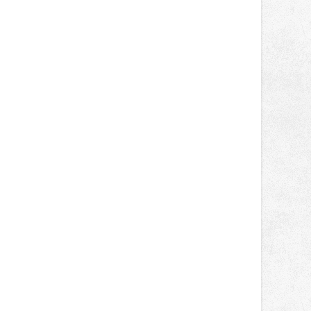
světa vrcholových zápasů, tentokrát
v MMA.