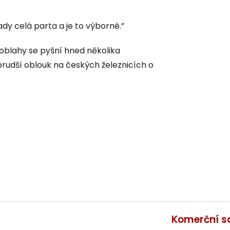
ady celá parta a je to výborné.”
oblahy se pyšní hned několika
prudší oblouk na českých železnicích o
Komerční s