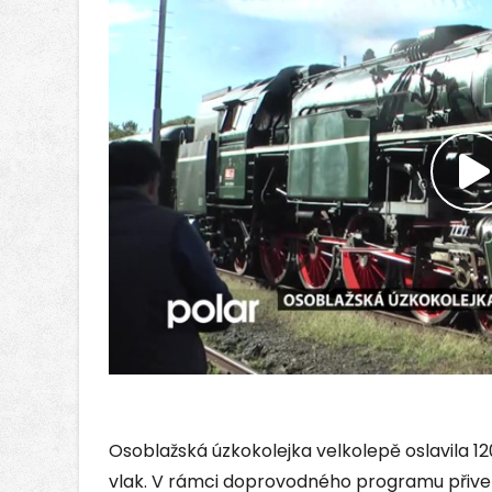
P
v
Osoblažská úzkokolejka velkolepě oslavila 120
vlak. V rámci doprovodného programu přive