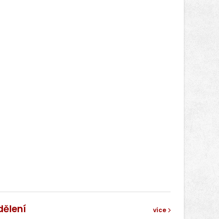
dělení
více