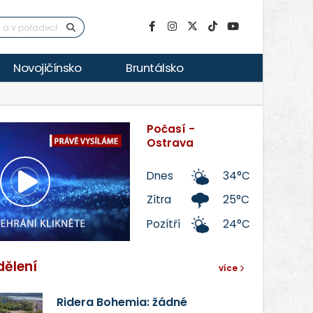
Novojičínsko
Bruntálsko
Počasí -
Ostrava
Dnes
34°C
Přehrát
Zítra
25°C
Pozítří
24°C
video
dělení
více
Ridera Bohemia: žádné