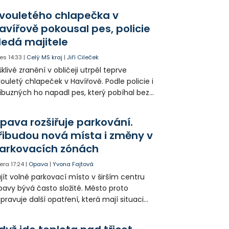
olia přímo v Kunčicích.
vouletého chlapečka v
avířově pokousal pes, policie
ledá majitele
es
14:33
|
Celý MS kraj
|
Jiří Cileček
klivé zranění v obličeji utrpěl teprve
ouletý chlapeček v Havířově. Podle policie i
íbuzných ho napadl pes, který pobíhal bez
dítka a náhubku. Majitel psa údajně z místa
ešel. Případem už se zabývá policie, která
pava rozšiřuje parkování.
jitele psa hledá.
řibudou nová místa i změny v
arkovacích zónách
era
17:24
|
Opava
|
Yvona Fajtová
jít volné parkovací místo v širším centru
avy bývá často složité. Město proto
ipravuje další opatření, která mají situaci
epšit. Vznikají nová parkovací stání, mění se
ganizace dopravy a některé novinky čekají