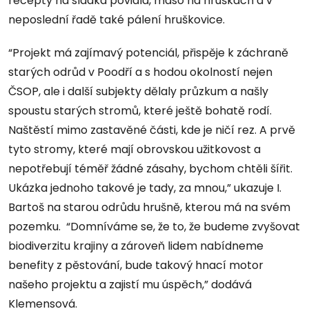
recepty na sladká povidla, maso na hruškách a v
neposlední řadě také pálení hruškovice.
“Projekt má zajímavý potenciál, přispěje k záchraně
starých odrůd v Poodří a s hodou okolností nejen
ČSOP, ale i další subjekty dělaly průzkum a našly
spoustu starých stromů, které ještě bohatě rodí.
Naštěstí mimo zastavěné části, kde je ničí rez. A prvě
tyto stromy, které mají obrovskou užitkovost a
nepotřebují téměř žádné zásahy, bychom chtěli šířit.
Ukázka jednoho takové je tady, za mnou,” ukazuje I.
Bartoš na starou odrůdu hrušně, kterou má na svém
pozemku. “Domníváme se, že to, že budeme zvyšovat
biodiverzitu krajiny a zároveň lidem nabídneme
benefity z pěstování, bude takový hnací motor
našeho projektu a zajistí mu úspěch,” dodává
Klemensová.