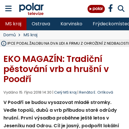
MS kraj
Ostrava
Karvinsko
Frýdeckomíste
Domů
MS kraj
ÁSTUPCE PODAL ŽALOBU NA DVA LIDI A FIRMU Z OHROŽENÍ Z NEDBALOSTI
NA SLEZSKÉ HARTĚ PŘIBYLO SINIC, VODA MÁ HORŠÍ KVALITU, HYGIENI
NA BÍLOVECKÝCH NOVÝCH DVORECH SE PO 84 LETECH ROZTOČILY L
KARVINSKÉ MOŘE ZÍSKÁ NOVÉ GASTRO ZÁZEMÍ S VYHLÍDKOVOU TER
REKONSTRUKCE MATEŘSKÉ ŠKOLY V CHLEBIČOVĚ MÍŘÍ DO FINÁLE, VÍ
CYKLISTU (74) SRAZIL V BRUNTÁLU KAMION, JE V OHROŽENÍ ŽIVOTA,
POLICIE HLEDÁ PŘÍPADNÉ SVĚDKY, KTEŘÍ POMŮŽOU OBJASNIT PRŮ
MS KRAJ DOKONČIL OPRAVU SILNICE MEZI VRBNEM A HEŘMANOVICEM
SMVAK NABÍZÍ V DOBĚ SUCHA VODU OBCÍM A FIRMÁM, CISTERNY JE
F-M POKRAČUJE V INSTALACI FOTOVOLTAICKÝCH ELEKTRÁREN, REP
SENIOR AKADEMIE V OPAVĚ ZAHÁJILA DALŠÍ BĚH, REPORTÁŽ NA POL
PLANETÁRIUM V OSTRAVĚ CHYSTÁ POZOROVÁNÍ ČÁSTEČNÉHO ZATMĚ
OPRAVA ULIC V HAVÍŘOVĚ UKONČÍ NELEGÁLNÍ PARKOVÁNÍ VE VNI
V HAVÍŘOVĚ SE TĚŽCE ZRANIL MOTORKÁŘ PO SRÁŽCE S AUTEM, INF
TRAGICKÁ SRÁŽKA VLAKU S KAMIONEM V DOLNÍ LUTYNI Z LEDNA 
EKO MAGAZÍN: Tradiční
pěstování vrb a hrušní v
Poodří
Vydáno 15. října 2018 14:30 |
Celý MS kraj
|
Renáta E. Orlíková
V Poodří se budou vysazovat mladé stromky.
Vedle topolů, dubů a vrb přibudou staré odrůdy
hrušní. První výsadba proběhne ještě letos v
Jeseníku nad Odrou. Cíl je jasný, podpořit lokální