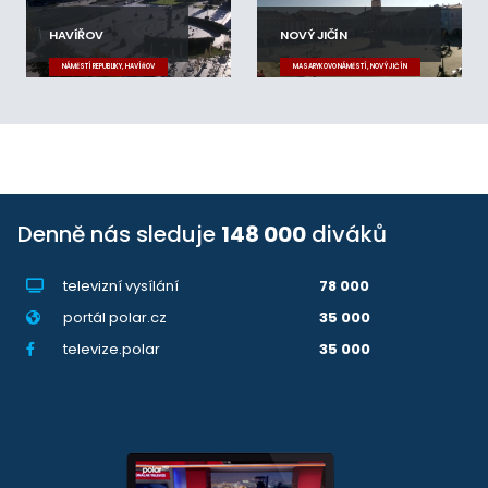
HAVÍŘOV
NOVÝ JIČÍN
NÁMĚSTÍ REPUBLIKY, HAVÍŘOV
MASARYKOVO NÁMĚSTÍ, NOVÝ JIČÍN
Denně nás sleduje
148 000
diváků
televizní vysílání
78 000
portál polar.cz
35 000
televize.polar
35 000