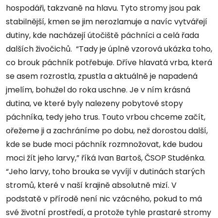
hospodáři, takzvaně na hlavu. Tyto stromy jsou pak
stabilnější, kmen se jim nerozlamuje a navíc vytvářejí
dutiny, kde nacházejí útočiště páchníci a celá řada
dalších živočichů. “Tady je úplně vzorová ukázka toho,
co brouk páchník potřebuje. Dříve hlavatá vrba, která
se asem rozrostla, zpustla a aktuálně je napadená
jmelím, bohužel do roka uschne. Je v ním krásná
dutina, ve které byly nalezeny pobytové stopy
páchníka, tedy jeho trus. Touto vrbou chceme začít,
ořežeme ji a zachráníme po dobu, než dorostou další,
kde se bude moci páchník rozmnožovat, kde budou
moci žít jeho larvy,” říká Ivan Bartoš, ČSOP Studénka.
“Jeho larvy, toho brouka se vyvíjí v dutinách starých
stromů, které v naší krajině absolutně mizí. V
podstatě v přírodě není nic vzácného, pokud to má
své životní prostředí, a protože tyhle prastaré stromy