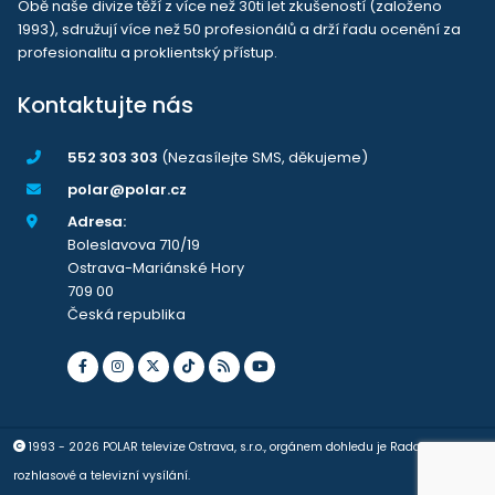
Obě naše divize těží z více než 30ti let zkušeností (založeno
1993), sdružují více než 50 profesionálů a drží řadu ocenění za
profesionalitu a proklientský přístup.
Kontaktujte nás
552 303 303
(Nezasílejte SMS, děkujeme)
polar@polar.cz
Adresa:
Boleslavova 710/19
Ostrava-Mariánské Hory
709 00
Česká republika
1993 - 2026 POLAR televize Ostrava, s.r.o., orgánem dohledu je Rada pro
rozhlasové a televizní vysílání.