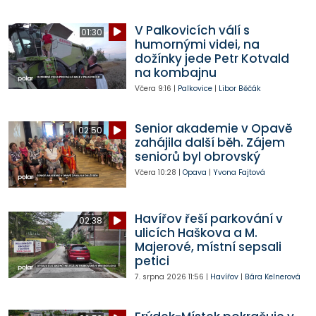
V Palkovicích válí s
01:30
humornými videi, na
dožínky jede Petr Kotvald
na kombajnu
Včera
9:16
|
Palkovice
|
Libor Běčák
Senior akademie v Opavě
02:50
zahájila další běh. Zájem
seniorů byl obrovský
Včera
10:28
|
Opava
|
Yvona Fajtová
Havířov řeší parkování v
02:38
ulicích Haškova a M.
Majerové, místní sepsali
petici
7. srpna 2026
11:56
|
Havířov
|
Bára Kelnerová