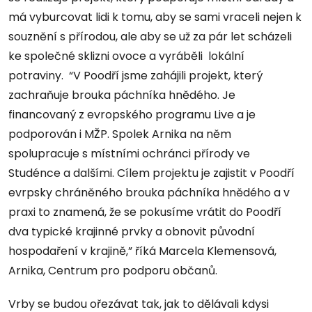
má vyburcovat lidi k tomu, aby se sami vraceli nejen k
souznění s přírodou, ale aby se už za pár let scházeli
ke společné sklizni ovoce a vyráběli lokální
potraviny. “V Poodří jsme zahájili projekt, který
zachraňuje brouka páchníka hnědého. Je
financovaný z evropského programu Live a je
podporován i MŽP. Spolek Arnika na něm
spolupracuje s místními ochránci přírody ve
Studénce a dalšími. Cílem projektu je zajistit v Poodří
evrpsky chráněného brouka páchníka hnědého a v
praxi to znamená, že se pokusíme vrátit do Poodří
dva typické krajinné prvky a obnovit původní
hospodaření v krajině,” říká Marcela Klemensová,
Arnika, Centrum pro podporu občanů.
Vrby se budou ořezávat tak, jak to dělávali kdysi