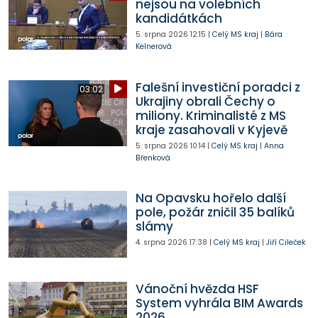
nejsou na volebních
kandidátkách
5. srpna 2026
12:15
|
Celý MS kraj
|
Bára
Kelnerová
Falešní investiční poradci z
03:02
Ukrajiny obrali Čechy o
miliony. Kriminalisté z MS
kraje zasahovali v Kyjevě
5. srpna 2026
10:14
|
Celý MS kraj
|
Anna
Břenková
Na Opavsku hořelo další
pole, požár zničil 35 balíků
slámy
4. srpna 2026
17:38
|
Celý MS kraj
|
Jiří Cileček
Vánoční hvězda HSF
System vyhrála BIM Awards
2026