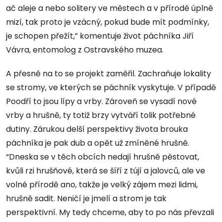
ač aleje a nebo solitery ve městech a v přírodě úplně
mizí, tak proto je vzácný, pokud bude mít podmínky,
je schopen přežít,” komentuje život páchníka Jiří
Vávra, entomolog z Ostravského muzea.
A přesně na to se projekt zaměřil. Zachraňuje lokality
se stromy, ve kterých se páchník vyskytuje. V případě
Poodří to jsou lípy a vrby. Zároveň se vysadí nové
vrby a hrušně, ty totiž brzy vytváří tolik potřebné
dutiny. Zárukou delší perspektivy života brouka
páchníka je pak dub a opět už zmíněné hrušně.
“Dneska se v těch obcích nedají hrušně pěstovat,
kvůli rzi hrušňové, která se šíří z tújí a jalovců, ale ve
volné přírodě ano, takže je velký zájem mezi lidmi,
hrušně sadit. Neničí je jmelí a strom je tak
perspektivní. My tedy chceme, aby to po nás převzali