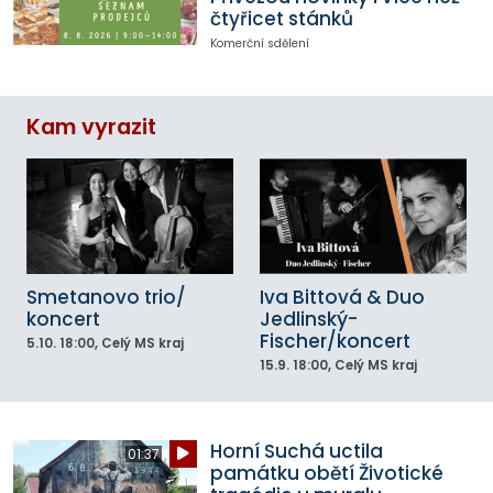
čtyřicet stánků
Komerční sdělení
Kam vyrazit
Smetanovo trio/
Iva Bittová & Duo
koncert
Jedlinský-
Fischer/koncert
5.10.
18:00
, Celý MS kraj
15.9.
18:00
, Celý MS kraj
Horní Suchá uctila
01:37
památku obětí Životické