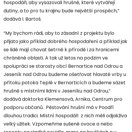
hospodáři, aby vysazovali hrušně, které vytvářejí
dutiny, a to pro tu krajinu bude největší prospěch,”
dodává I. Bartoš.
“My bychom rádi, aby to zásadní z projektu bylo
přijato jako příklad dobrého hospodaření a příklad jak
se lidé mají chovat šetrně k přírodě i za hranicemi
chráněné oblasti. A tak už letos na podzim ve
spolupráci se starosty obcí Bernartice nad Odrou a
Jeseník nad Odrou budeme ošetřovat hlavaté vrby u
přítoku potoka Teplé v Bernarticích a budeme sázet
hrušně s místními lidmi v Jeseníku nad Odrou,”
dodává doktorka Klemensová, Arnika, Centrum pro
podporu občanů. Pěstování hrušní má v Poodří
dlouhou tradici. Místní hospodáři z nich měli odjakživa
velký užitek. Vzpomeňme sušené ovoce a nebo