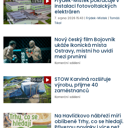
Frýdek-Místek pokračuje v
02:53
instalaci fotovoltaických
elektráren
7. srpna 2026
15:43
|
Frýdek-Místek
|
Tomáš
Tikal
Nový český film Bojovník
ukáže ikonická místa
Ostravy, místní ho uvidí
mezi prvními
Komerční sdělení
STOW Karviná rozšiřuje
05:00
výrobu, přijme 40
zaměstnanců
Komerční sdělení
Na Havlíčkovo nábřeží míří
oblíbené Trhy, co se hledají.
Přivezou novinky i více než