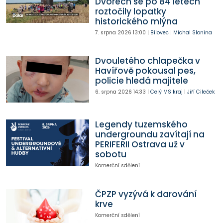
Dvorech se po 84 letech
roztočily lopatky
historického mlýna
7. srpna 2026
13:00
|
Bílovec
|
Michal Slonina
Dvouletého chlapečka v
Havířově pokousal pes,
policie hledá majitele
6. srpna 2026
14:33
|
Celý MS kraj
|
Jiří Cileček
Legendy tuzemského
undergroundu zavítají na
PERIFERII Ostrava už v
sobotu
Komerční sdělení
ČPZP vyzývá k darování
krve
Komerční sdělení