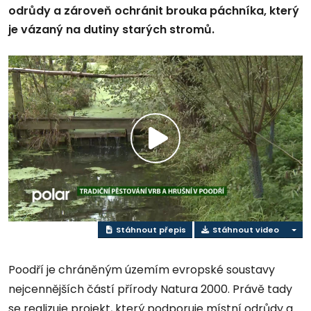
odrůdy a zároveň ochránit brouka páchníka, který
je vázaný na dutiny starých stromů.
Přehrát
video
Stáhnout přepis
Stáhnout video
Poodří je chráněným územím evropské soustavy
nejcennějších částí přírody Natura 2000. Právě tady
se realizuje projekt, který podporuje místní odrůdy a