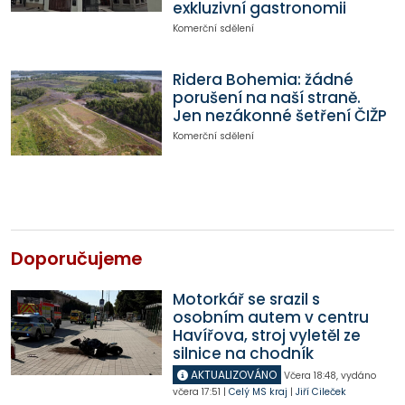
exkluzivní gastronomii
Komerční sdělení
Ridera Bohemia: žádné
porušení na naší straně.
Jen nezákonné šetření ČIŽP
Komerční sdělení
Doporučujeme
Motorkář se srazil s
osobním autem v centru
Havířova, stroj vyletěl ze
silnice na chodník
AKTUALIZOVÁNO
Včera
18:48
,
vydáno
včera
17:51
|
Celý MS kraj
|
Jiří Cileček