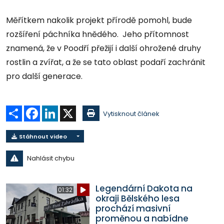
Měřítkem nakolik projekt přírodě pomohl, bude
rozšíření páchníka hnědého. Jeho přítomnost
znamená, že v Poodří přežijí i další ohrožené druhy
rostlin a zvířat, a že se tato oblast podaří zachránit
pro další generace.
Sdílet
Facebook
LinkedIn
X
Vytisknout článek
Stáhnout video
Nahlásit chybu
Legendární Dakota na
01:32
okraji Bělského lesa
prochází masivní
proměnou a nabídne