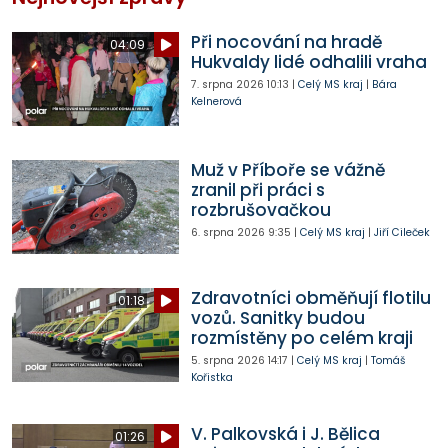
Při nocování na hradě
04:09
Hukvaldy lidé odhalili vraha
7. srpna 2026
10:13
|
Celý MS kraj
|
Bára
Kelnerová
Muž v Příboře se vážně
zranil při práci s
rozbrušovačkou
6. srpna 2026
9:35
|
Celý MS kraj
|
Jiří Cileček
Zdravotníci obměňují flotilu
01:18
vozů. Sanitky budou
rozmístěny po celém kraji
5. srpna 2026
14:17
|
Celý MS kraj
|
Tomáš
Kořistka
V. Palkovská i J. Bělica
01:26