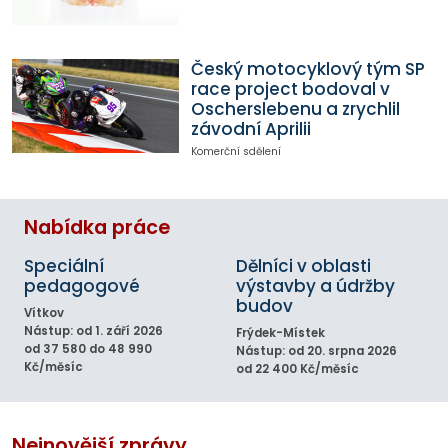
Český motocyklový tým SP
race project bodoval v
Oscherslebenu a zrychlil
závodní Aprilii
Komerční sdělení
Nabídka práce
Speciální
Dělníci v oblasti
pedagogové
výstavby a údržby
budov
Vítkov
Nástup: od 1. září 2026
Frýdek-Místek
od 37 580 do 48 990
Nástup: od 20. srpna 2026
Kč/měsíc
od 22 400 Kč/měsíc
Nejnovější zprávy