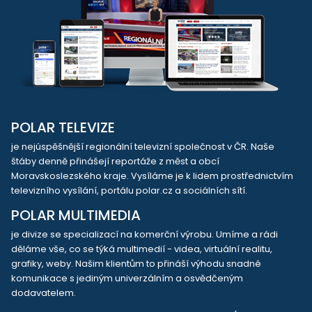
POLAR TELEVIZE
je nejúspěšnější regionální televizní společnost v ČR. Naše
štáby denně přinášejí reportáže z měst a obcí
Moravskoslezského kraje. Vysíláme je k lidem prostřednictvím
televizního vysílání, portálu polar.cz a sociálních sítí.
POLAR MULTIMEDIA
je divize se specializací na komerční výrobu. Umíme a rádi
děláme vše, co se týká multimedií - videa, virtuální realitu,
grafiky, weby. Našim klientům to přináší výhodu snadné
komunikace s jediným univerzálním a osvědčeným
dodavatelem.