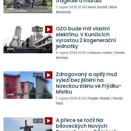
tragédie u muralu
7. srpna 2026
10:24
|
Horní Suchá
|
Bára
Kelnerová
OZO bude mít vlastní
02:44
elektřinu. V Kunčicích
vyrostou 2 kogenerační
jednotky
6. srpna 2026
10:06
|
Ostrava-město
|
Tomáš
Kořistka
Zdrogovaný a opilý muž
01:20
vylezl bez jištění na
lezeckou stěnu ve Frýdku-
Místku
7. srpna 2026
15:39
|
Frýdek-Místek
|
Tomáš
Tikal
A přece se točí! Na
01:20
bíloveckých Nových