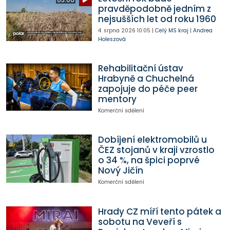
pravděpodobně jedním z
nejsušších let od roku 1960
4. srpna 2026
10:05
|
Celý MS kraj
|
Andrea
Holeszová
Rehabilitační ústav
Hrabyně a Chuchelná
zapojuje do péče peer
mentory
Komerční sdělení
Dobíjení elektromobilů u
ČEZ stojanů v kraji vzrostlo
o 34 %, na špici poprvé
Nový Jičín
Komerční sdělení
Hrady CZ míří tento pátek a
sobotu na Veveří s