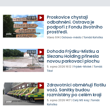
Proskovice chystají
02:46
odbahnění. Ostrava je
podpoří z Fondu životního
prostředí.
Včera
9:14
|
Ostrava-město
|
Tomáš Kořistka
Dohoda Frýdku-Místku a
02:53
Slezanu Holding přinesla
novou parkovací plochu
5. srpna 2026
16:12
|
Frýdek-Místek
|
Tomáš
Tikal
Zdravotníci obměňují flotilu
01:18
vozů. Sanitky budou
rozmístěny po celém kraji
5. srpna 2026
14:17
|
Celý MS kraj
|
Tomáš
Kořistka