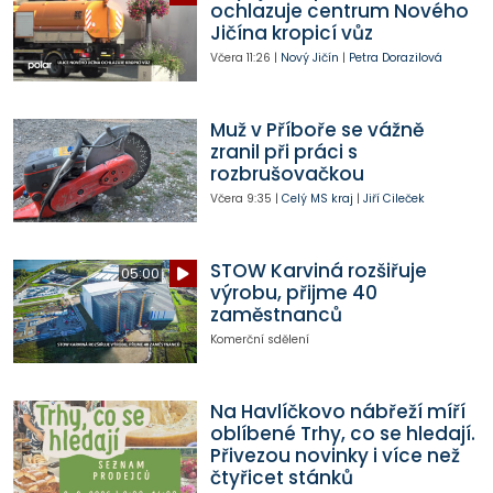
ochlazuje centrum Nového
Jičína kropicí vůz
Včera
11:26
|
Nový Jičín
|
Petra Dorazilová
Muž v Příboře se vážně
zranil při práci s
rozbrušovačkou
Včera
9:35
|
Celý MS kraj
|
Jiří Cileček
STOW Karviná rozšiřuje
05:00
výrobu, přijme 40
zaměstnanců
Komerční sdělení
Na Havlíčkovo nábřeží míří
oblíbené Trhy, co se hledají.
Přivezou novinky i více než
čtyřicet stánků