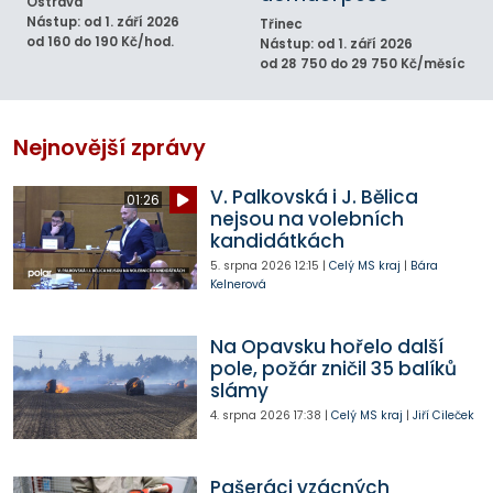
Ostrava
Nástup: od 1. září 2026
Třinec
od 160 do 190 Kč/hod.
Nástup: od 1. září 2026
od 28 750 do 29 750 Kč/měsíc
Nejnovější zprávy
V. Palkovská i J. Bělica
01:26
nejsou na volebních
kandidátkách
5. srpna 2026
12:15
|
Celý MS kraj
|
Bára
Kelnerová
Na Opavsku hořelo další
pole, požár zničil 35 balíků
slámy
4. srpna 2026
17:38
|
Celý MS kraj
|
Jiří Cileček
Pašeráci vzácných