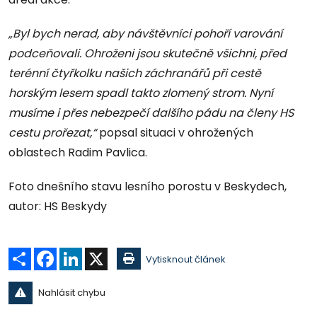
„Byl bych nerad, aby návštěvníci pohoří varování
podceňovali. Ohroženi jsou skutečně všichni, před
terénní čtyřkolku našich záchranářů při cestě
horským lesem spadl takto zlomený strom. Nyní
musíme i přes nebezpečí dalšího pádu na členy HS
cestu prořezat,“
popsal situaci v ohrožených
oblastech Radim Pavlica.
Foto dnešního stavu lesního porostu v Beskydech,
autor: HS Beskydy
Sdílet
Facebook
LinkedIn
X
Vytisknout článek
Nahlásit chybu