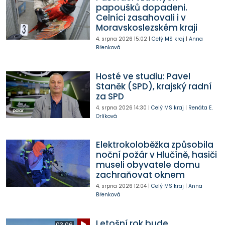
papoušků dopadeni.
Celníci zasahovali i v
Moravskoslezském kraji
4. srpna 2026
15:02
|
Celý MS kraj
|
Anna
Břenková
Hosté ve studiu: Pavel
Staněk (SPD), krajský radní
za SPD
4. srpna 2026
14:30
|
Celý MS kraj
|
Renáta E.
Orlíková
Elektrokoloběžka způsobila
noční požár v Hlučíně, hasiči
museli obyvatele domu
zachraňovat oknem
4. srpna 2026
12:04
|
Celý MS kraj
|
Anna
Břenková
Letošní rok bude
03:06