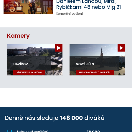
Danielem Landou, Mirai,
Rybičkami 48 nebo Mig 21
Komerční sdělení
Kamery
HAVÍŘOV
NOVÝ JIČÍN
NÁMĚSTÍ REPUBLIKY, HAVÍŘOV
MASARYKOVO NÁMĚSTÍ, NOVÝ JIČÍN
Denně nás sleduje
148 000
diváků
televizní vysílání
78 000