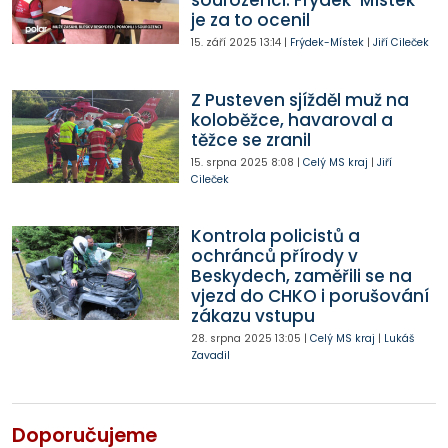
sourozenci. Frýdek-Místek
je za to ocenil
15. září 2025
13:14
|
Frýdek-Místek
|
Jiří Cileček
Z Pusteven sjížděl muž na
koloběžce, havaroval a
těžce se zranil
15. srpna 2025
8:08
|
Celý MS kraj
|
Jiří
Cileček
Kontrola policistů a
ochránců přírody v
Beskydech, zaměřili se na
vjezd do CHKO i porušování
zákazu vstupu
28. srpna 2025
13:05
|
Celý MS kraj
|
Lukáš
Zavadil
Doporučujeme