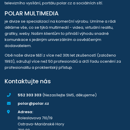
televizního vysílání, portálu polar.cz a sociálních sítí.
POLAR MULTIMEDIA
je divize se specializací na komerční výrobu. Umíme a rádi
děláme vše, co se týká multimedií - videa, virtuální realitu,
grafiky, weby. Našim klientům to přináší výhodu snadné
komunikace s jediným univerzálním a osvědčeným
dodavatelem.
Obě naše divize těží z více než 30ti let zkušeností (založeno
1993), sdružují více než 50 profesionálů a drží řadu ocenění za
profesionalitu a proklientský přístup.
Kontaktujte nás
552 303 303
(Nezasílejte SMS, děkujeme)
polar@polar.cz
Adresa:
Boleslavova 710/19
Ostrava-Mariánské Hory