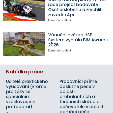
race project bodoval v
Oscherslebenu a zrychlil
závodní Aprilii
Komerční sdělení
Vánoční hvězda HSF
System vyhrála BIM Awards
2026
Komerční sdělení
Nabídka práce
Učitelé praktického
Pracovníci přímé
vyučování (kromě
obslužné péče v
pro žáky se
oblasti
speciálními
ambulantních a
vzdělávacími
terénních služeb a
potřebami)
pečovatelé v oblasti
domácí péče