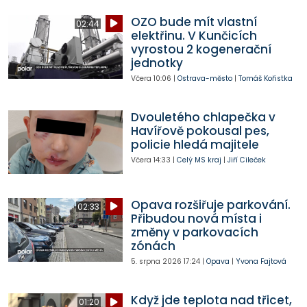
OZO bude mít vlastní
02:44
elektřinu. V Kunčicích
vyrostou 2 kogenerační
jednotky
Včera
10:06
|
Ostrava-město
|
Tomáš Kořistka
Dvouletého chlapečka v
Havířově pokousal pes,
policie hledá majitele
Včera
14:33
|
Celý MS kraj
|
Jiří Cileček
Opava rozšiřuje parkování.
02:33
Přibudou nová místa i
změny v parkovacích
zónách
5. srpna 2026
17:24
|
Opava
|
Yvona Fajtová
Když jde teplota nad třicet,
01:20