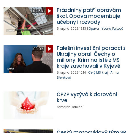
Prázdniny patří opravám
02:56
škol. Opava modernizuje
učebny i rozvody
5. srpna 2026
18:13
|
Opava
|
Yvona Fajtová
Falešní investiční poradci z
03:02
Ukrajiny obrali Čechy o
miliony. Kriminalisté z MS
kraje zasahovali v Kyjevě
5. srpna 2026
10:14
|
Celý MS kraj
|
Anna
Břenková
ČPZP vyzývá k darování
krve
Komerční sdělení
Český motocyklový tým SP