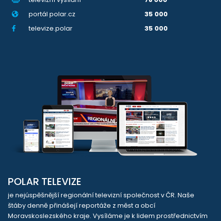
portál polar.cz
35 000
televize.polar
35 000
POLAR TELEVIZE
je nejúspěšnější regionální televizní společnost v ČR. Naše
štáby denně přinášejí reportáže z měst a obcí
Moravskoslezského kraje. Vysíláme je k lidem prostřednictvím