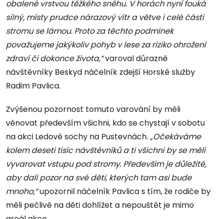
obalené vrstvou těžkého sněhu. V horách nyní fouká
silný, místy prudce nárazový vítr a větve i celé části
stromu se lámou. Proto za těchto podmínek
považujeme jakýkoliv pohyb v lese za riziko ohrožení
zdraví či dokonce života,“
varoval důrazně
návštěvníky Beskyd náčelník zdejší Horské služby
Radim Pavlica.
Zvýšenou pozornost tomuto varování by měli
věnovat především všichni, kdo se chystají v sobotu
na akci Ledové sochy na Pustevnách.
„Očekáváme
kolem deseti tisíc návštěvníků a ti všichni by se měli
vyvarovat vstupu pod stromy. Především je důležité,
aby dali pozor na své děti, kterých tam asi bude
mnoho,“
upozornil náčelník Pavlica s tím, že rodiče by
měli pečlivě na děti dohlížet a nepouštět je mimo
areál akce.