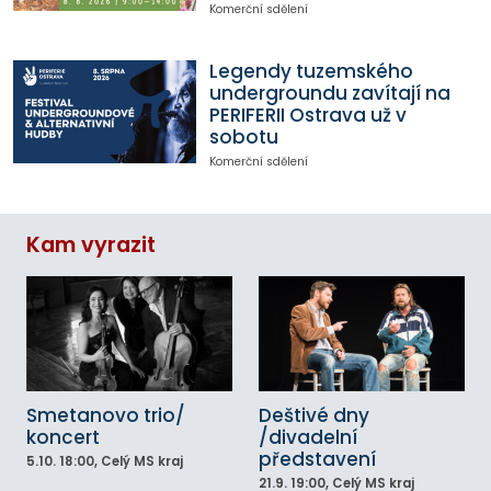
Komerční sdělení
Legendy tuzemského
undergroundu zavítají na
PERIFERII Ostrava už v
sobotu
Komerční sdělení
Kam vyrazit
Smetanovo trio/
Deštivé dny
koncert
/divadelní
představení
5.10.
18:00
, Celý MS kraj
21.9.
19:00
, Celý MS kraj