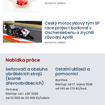
Komerční sdělení
Český motocyklový tým SP
race project bodoval v
Oscherslebenu a zrychlil
závodní Aprilii
Komerční sdělení
Nabídka práce
Seřizovači a obsluha
Ostatní uklízeči a
obráběcích strojů
pomocníci
(kromě
Bystřice
dřevoobráběcích)
Nástup: od 17. srpna 2026
od 140 do 170 Kč/hod.
Ostrava
Nástup: od 1. září 2026
od 32 000 do 33 000 Kč/měsíc