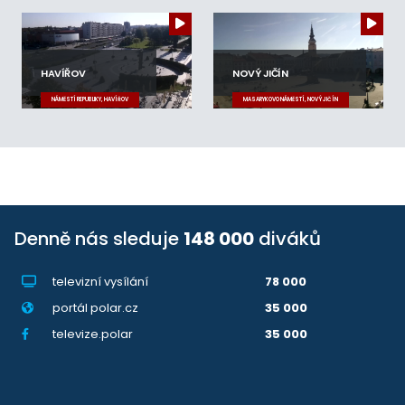
HAVÍŘOV
NOVÝ JIČÍN
NÁMĚSTÍ REPUBLIKY, HAVÍŘOV
MASARYKOVO NÁMĚSTÍ, NOVÝ JIČÍN
Denně nás sleduje
148 000
diváků
televizní vysílání
78 000
portál polar.cz
35 000
televize.polar
35 000