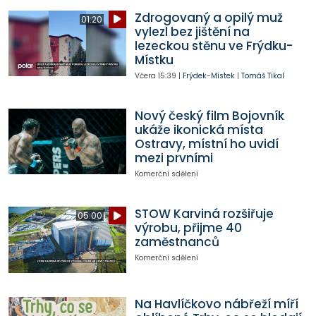
Zdrogovaný a opilý muž
01:20
vylezl bez jištění na
lezeckou stěnu ve Frýdku-
Místku
Včera
15:39
|
Frýdek-Místek
|
Tomáš Tikal
Nový český film Bojovník
ukáže ikonická místa
Ostravy, místní ho uvidí
mezi prvními
Komerční sdělení
STOW Karviná rozšiřuje
05:00
výrobu, přijme 40
zaměstnanců
Komerční sdělení
Na Havlíčkovo nábřeží míří