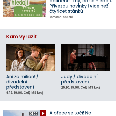
oblíbené Trhy, co se hledají.
Přivezou novinky i více než
čtyřicet stánků
Komerční sdělení
Kam vyrazit
Ani za milion! /
Judy / divadelní
divadelní
představení
představení
25.10.
19:00
, Celý MS kraj
9.12.
19:00
, Celý MS kraj
A přece se točí! Na
01:20