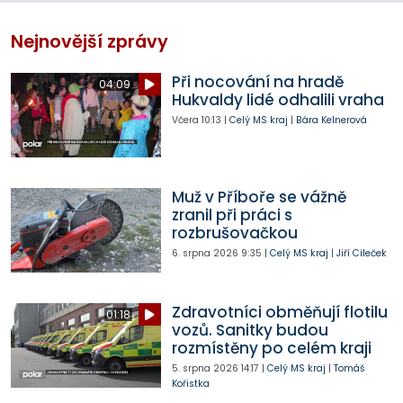
Nejnovější zprávy
Při nocování na hradě
04:09
Hukvaldy lidé odhalili vraha
Včera
10:13
|
Celý MS kraj
|
Bára Kelnerová
Muž v Příboře se vážně
zranil při práci s
rozbrušovačkou
6. srpna 2026
9:35
|
Celý MS kraj
|
Jiří Cileček
Zdravotníci obměňují flotilu
01:18
vozů. Sanitky budou
rozmístěny po celém kraji
5. srpna 2026
14:17
|
Celý MS kraj
|
Tomáš
Kořistka