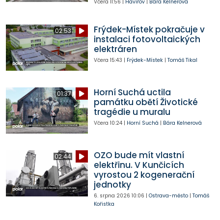
Včera
11:56
|
Havířov
|
Bára Kelnerová
Frýdek-Místek pokračuje v
02:53
instalaci fotovoltaických
elektráren
Včera
15:43
|
Frýdek-Místek
|
Tomáš Tikal
Horní Suchá uctila
01:37
památku obětí Životické
tragédie u muralu
Včera
10:24
|
Horní Suchá
|
Bára Kelnerová
OZO bude mít vlastní
02:44
elektřinu. V Kunčicích
vyrostou 2 kogenerační
jednotky
6. srpna 2026
10:06
|
Ostrava-město
|
Tomáš
Kořistka