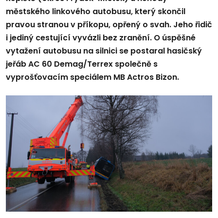
městského linkového autobusu, který skončil
pravou stranou v příkopu, opřený o svah. Jeho řidič
i jediný cestující vyvázli bez zranění. O úspěšné
vytažení autobusu na silnici se postaral hasičský
jeřáb AC 60 Demag/Terrex společně s
vyprošťovacím speciálem MB Actros Bizon.