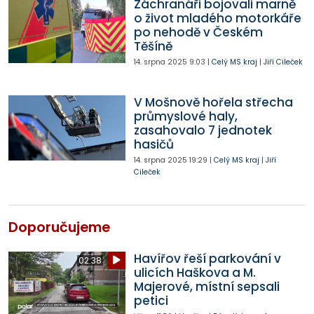
Záchranáři bojovali marně
o život mladého motorkáře
po nehodě v Českém
Těšíně
14. srpna 2025
9:03
|
Celý MS kraj
|
Jiří Cileček
V Mošnově hořela střecha
průmyslové haly,
zasahovalo 7 jednotek
hasičů
14. srpna 2025
19:29
|
Celý MS kraj
|
Jiří
Cileček
Doporučujeme
Havířov řeší parkování v
02:38
ulicích Haškova a M.
Majerové, místní sepsali
petici