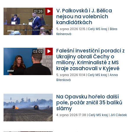
V. Palkovská i J. Bělica
01:26
nejsou na volebních
kandidátkách
5. srpna 2026
12:15
|
Celý MS kraj
|
Bára
Kelnerová
Falešní investiční poradci z
03:02
Ukrajiny obrali Čechy o
miliony. Kriminalisté z MS
kraje zasahovali v Kyjevě
5. srpna 2026
10:14
|
Celý MS kraj
|
Anna
Břenková
Na Opavsku hořelo další
pole, požár zničil 35 balíků
slámy
4. srpna 2026
17:38
|
Celý MS kraj
|
Jiří Cileček