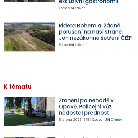
exkluzivní gastronomii
Komerční sdělení
Ridera Bohemia: žádné
porušení na naší straně.
Jen nezákonné šetření ČIŽP
Komerční sdělení
K tématu
Zranění po nehodě v
Opavě. Policejní vůz
nedostal přednost
8. srpna 2025
13:18
|
Opava
|
Jiří Cileček