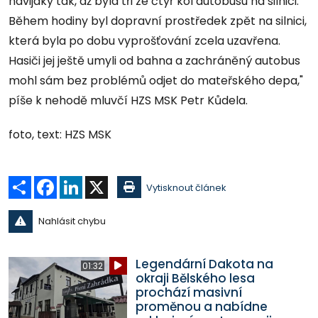
navijáky tak, až byla tři ze čtyř kol autobusu na silnici.
Během hodiny byl dopravní prostředek zpět na silnici,
která byla po dobu vyprošťování zcela uzavřena.
Hasiči jej ještě umyli od bahna a zachráněný autobus
mohl sám bez problémů odjet do mateřského depa,"
píše k nehodě mluvčí HZS MSK Petr Kůdela.
foto, text: HZS MSK
Sdílet
Facebook
LinkedIn
X
Vytisknout článek
Nahlásit chybu
Legendární Dakota na
01:32
okraji Bělského lesa
prochází masivní
proměnou a nabídne