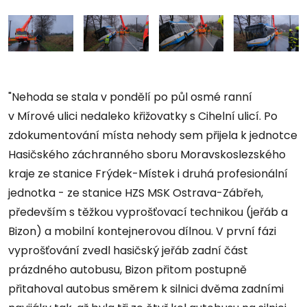
"Nehoda se stala v pondělí po půl osmé ranní
v Mírové ulici nedaleko křižovatky s Cihelní ulicí. Po
zdokumentování místa nehody sem přijela k jednotce
Hasičského záchranného sboru Moravskoslezského
kraje ze stanice Frýdek-Místek i druhá profesionální
jednotka - ze stanice HZS MSK Ostrava-Zábřeh,
především s těžkou vyprošťovací technikou (jeřáb a
Bizon) a mobilní kontejnerovou dílnou. V první fázi
vyprošťování zvedl hasičský jeřáb zadní část
prázdného autobusu, Bizon přitom postupně
přitahoval autobus směrem k silnici dvěma zadními