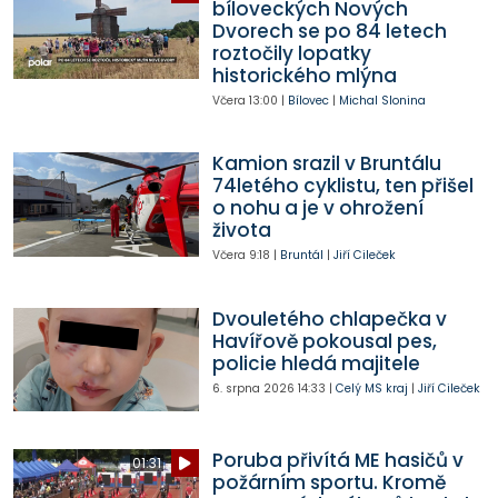
bíloveckých Nových
Dvorech se po 84 letech
roztočily lopatky
historického mlýna
Včera
13:00
|
Bílovec
|
Michal Slonina
Kamion srazil v Bruntálu
74letého cyklistu, ten přišel
o nohu a je v ohrožení
života
Včera
9:18
|
Bruntál
|
Jiří Cileček
Dvouletého chlapečka v
Havířově pokousal pes,
policie hledá majitele
6. srpna 2026
14:33
|
Celý MS kraj
|
Jiří Cileček
Poruba přivítá ME hasičů v
01:31
požárním sportu. Kromě