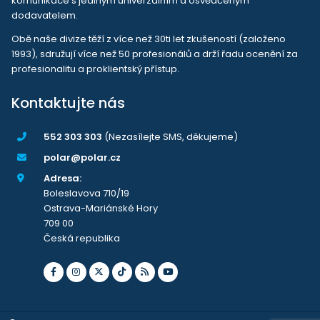
komunikace s jediným univerzálním a osvědčeným
dodavatelem.
Obě naše divize těží z více než 30ti let zkušeností (založeno
1993), sdružují více než 50 profesionálů a drží řadu ocenění za
profesionalitu a proklientský přístup.
Kontaktujte nás
552 303 303
(Nezasílejte SMS, děkujeme)
polar@polar.cz
Adresa:
Boleslavova 710/19
Ostrava-Mariánské Hory
709 00
Česká republika