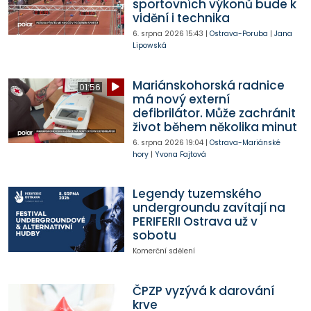
sportovních výkonů bude k
vidění i technika
6. srpna 2026
15:43
|
Ostrava-Poruba
|
Jana
Lipowská
Mariánskohorská radnice
01:56
má nový externí
defibrilátor. Může zachránit
život během několika minut
6. srpna 2026
19:04
|
Ostrava-Mariánské
hory
|
Yvona Fajtová
Legendy tuzemského
undergroundu zavítají na
PERIFERII Ostrava už v
sobotu
Komerční sdělení
ČPZP vyzývá k darování
krve