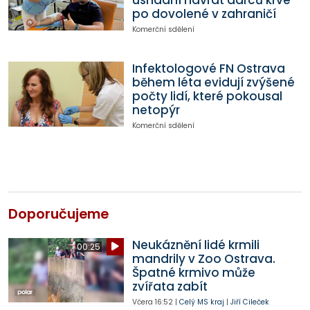
usnadní návrat dárců krve
po dovolené v zahraničí
Komerční sdělení
Infektologové FN Ostrava
během léta evidují zvýšené
počty lidí, které pokousal
netopýr
Komerční sdělení
Doporučujeme
Neukáznění lidé krmili
00:25
mandrily v Zoo Ostrava.
Špatné krmivo může
zvířata zabít
Včera
16:52
|
Celý MS kraj
|
Jiří Cileček