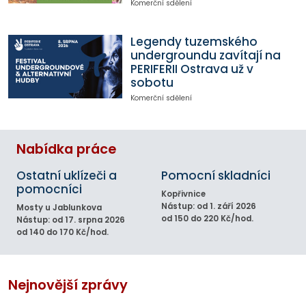
Komerční sdělení
Legendy tuzemského
undergroundu zavítají na
PERIFERII Ostrava už v
sobotu
Komerční sdělení
Nabídka práce
Ostatní uklízeči a
Pomocní skladníci
pomocníci
Kopřivnice
Nástup: od 1. září 2026
Mosty u Jablunkova
od 150 do 220 Kč/hod.
Nástup: od 17. srpna 2026
od 140 do 170 Kč/hod.
Nejnovější zprávy