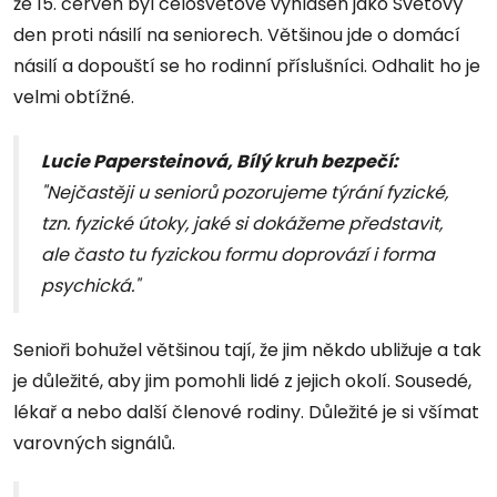
že 15. červen byl celosvětově vyhlášen jako Světový
den proti násilí na seniorech. Většinou jde o domácí
násilí a dopouští se ho rodinní příslušníci. Odhalit ho je
velmi obtížné.
Lucie Papersteinová, Bílý kruh bezpečí:
"Nejčastěji u seniorů pozorujeme týrání fyzické,
tzn. fyzické útoky, jaké si dokážeme představit,
ale často tu fyzickou formu doprovází i forma
psychická."
Senioři bohužel většinou tají, že jim někdo ubližuje a tak
je důležité, aby jim pomohli lidé z jejich okolí. Sousedé,
lékař a nebo další členové rodiny. Důležité je si všímat
varovných signálů.