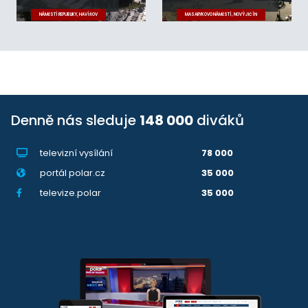
NÁMĚSTÍ REPUBLIKY, HAVÍŘOV
MASARYKOVO NÁMĚSTÍ, NOVÝ JIČÍN
Denně nás sleduje
148 000
diváků
televizní vysílání
78 000
portál polar.cz
35 000
televize.polar
35 000