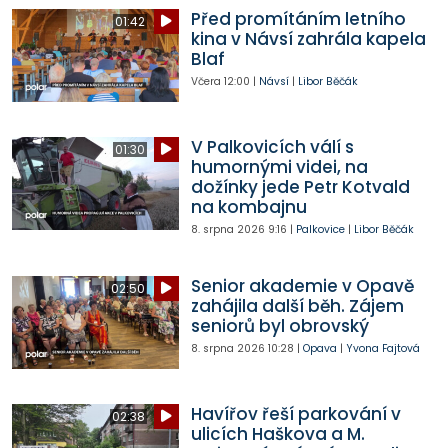
Před promítáním letního
01:42
kina v Návsí zahrála kapela
Blaf
Včera
12:00
|
Návsí
|
Libor Běčák
V Palkovicích válí s
01:30
humornými videi, na
dožínky jede Petr Kotvald
na kombajnu
8. srpna 2026
9:16
|
Palkovice
|
Libor Běčák
Senior akademie v Opavě
02:50
zahájila další běh. Zájem
seniorů byl obrovský
8. srpna 2026
10:28
|
Opava
|
Yvona Fajtová
Havířov řeší parkování v
02:38
ulicích Haškova a M.