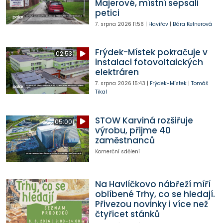
Majerové, místní sepsali
petici
7. srpna 2026
11:56
|
Havířov
|
Bára Kelnerová
Frýdek-Místek pokračuje v
02:53
instalaci fotovoltaických
elektráren
7. srpna 2026
15:43
|
Frýdek-Místek
|
Tomáš
Tikal
STOW Karviná rozšiřuje
05:00
výrobu, přijme 40
zaměstnanců
Komerční sdělení
Na Havlíčkovo nábřeží míří
oblíbené Trhy, co se hledají.
Přivezou novinky i více než
čtyřicet stánků