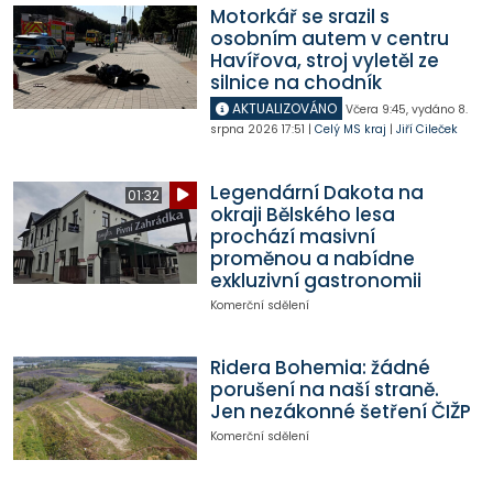
Motorkář se srazil s
osobním autem v centru
Havířova, stroj vyletěl ze
silnice na chodník
AKTUALIZOVÁNO
Včera
9:45
,
vydáno 8.
srpna 2026
17:51
|
Celý MS kraj
|
Jiří Cileček
Legendární Dakota na
01:32
okraji Bělského lesa
prochází masivní
proměnou a nabídne
exkluzivní gastronomii
Komerční sdělení
Ridera Bohemia: žádné
porušení na naší straně.
Jen nezákonné šetření ČIŽP
Komerční sdělení