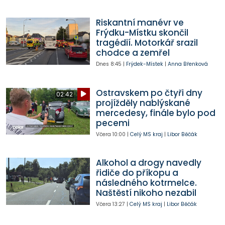
Riskantní manévr ve
Frýdku-Místku skončil
tragédií. Motorkář srazil
chodce a zemřel
Dnes
8:45
|
Frýdek-Místek
|
Anna Břenková
Ostravskem po čtyři dny
02:42
projížděly nablýskané
mercedesy, finále bylo pod
pecemi
Včera
10:00
|
Celý MS kraj
|
Libor Běčák
Alkohol a drogy navedly
řidiče do příkopu a
následného kotrmelce.
Naštěstí nikoho nezabil
Včera
13:27
|
Celý MS kraj
|
Libor Běčák