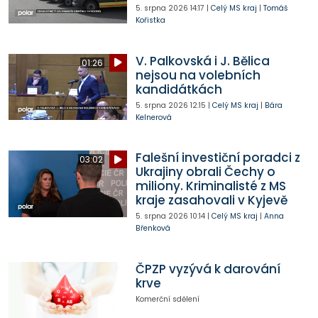
5. srpna 2026
14:17
|
Celý MS kraj
|
Tomáš
Kořistka
V. Palkovská i J. Bělica
01:26
nejsou na volebních
kandidátkách
5. srpna 2026
12:15
|
Celý MS kraj
|
Bára
Kelnerová
Falešní investiční poradci z
03:02
Ukrajiny obrali Čechy o
miliony. Kriminalisté z MS
kraje zasahovali v Kyjevě
5. srpna 2026
10:14
|
Celý MS kraj
|
Anna
Břenková
ČPZP vyzývá k darování
krve
Komerční sdělení