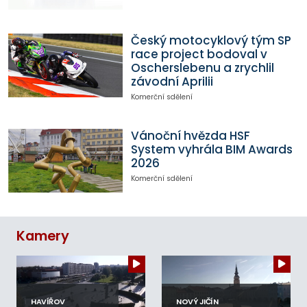
Český motocyklový tým SP
race project bodoval v
Oscherslebenu a zrychlil
závodní Aprilii
Komerční sdělení
Vánoční hvězda HSF
System vyhrála BIM Awards
2026
Komerční sdělení
Kamery
HAVÍŘOV
NOVÝ JIČÍN