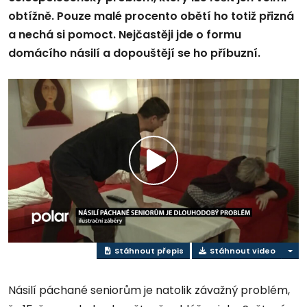
obtížně. Pouze malé procento obětí ho totiž přizná
a nechá si pomoct. Nejčastěji jde o formu
domácího násilí a dopouštějí se ho příbuzní.
Přehrát
video
Stáhnout přepis
Stáhnout video
Násilí páchané seniorům je natolik závažný problém,