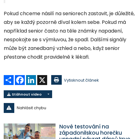
Pokud chceme násilí na seniorech zastavit, je důležité,
aby se každý pozorně díval kolem sebe. Pokud má
například senior často na těle známky napadení,
nespokojte se s výmluvou, že spadl. Dalšími signály
může být zanedbaný vzhled a nebo, když senior
přestane chodit pravidelně k lékaři.
Sdílet
Facebook
LinkedIn
X
Vytisknout článek
Stáhnout video
Nahlásit chybu
Nové testování na
západonilskou horečku