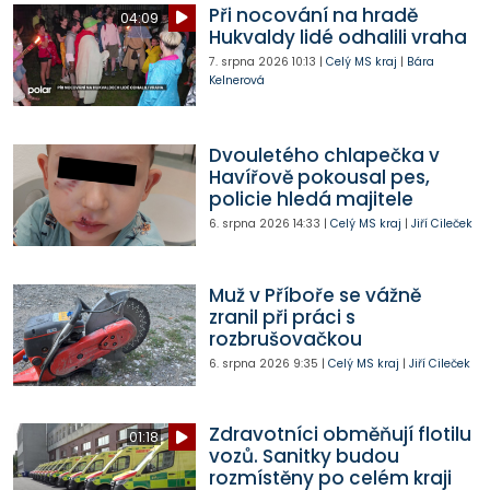
Při nocování na hradě
04:09
Hukvaldy lidé odhalili vraha
7. srpna 2026
10:13
|
Celý MS kraj
|
Bára
Kelnerová
Dvouletého chlapečka v
Havířově pokousal pes,
policie hledá majitele
6. srpna 2026
14:33
|
Celý MS kraj
|
Jiří Cileček
Muž v Příboře se vážně
zranil při práci s
rozbrušovačkou
6. srpna 2026
9:35
|
Celý MS kraj
|
Jiří Cileček
Zdravotníci obměňují flotilu
01:18
vozů. Sanitky budou
rozmístěny po celém kraji