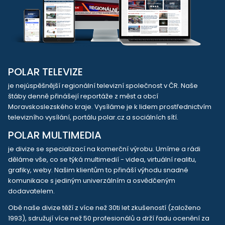
POLAR TELEVIZE
je nejúspěšnější regionální televizní společnost v ČR. Naše
štáby denně přinášejí reportáže z měst a obcí
Moravskoslezského kraje. Vysíláme je k lidem prostřednictvím
televizního vysílání, portálu polar.cz a sociálních sítí.
POLAR MULTIMEDIA
je divize se specializací na komerční výrobu. Umíme a rádi
děláme vše, co se týká multimedií - videa, virtuální realitu,
grafiky, weby. Našim klientům to přináší výhodu snadné
komunikace s jediným univerzálním a osvědčeným
dodavatelem.
Obě naše divize těží z více než 30ti let zkušeností (založeno
1993), sdružují více než 50 profesionálů a drží řadu ocenění za