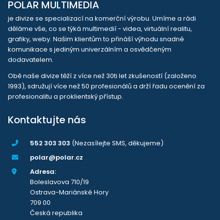
POLAR MULTIMEDIA
je divize se specializací na komerční výrobu. Umíme a rádi
děláme vše, co se týká multimedií - videa, virtuální realitu,
grafiky, weby. Našim klientům to přináší výhodu snadné
komunikace s jediným univerzálním a osvědčeným
dodavatelem.
Obě naše divize těží z více než 30ti let zkušeností (založeno
1993), sdružují více než 50 profesionálů a drží řadu ocenění za
profesionalitu a proklientský přístup.
Kontaktujte nás
552 303 303
(Nezasílejte SMS, děkujeme)
polar@polar.cz
Adresa:
Boleslavova 710/19
Ostrava-Mariánské Hory
709 00
Česká republika