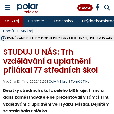
MS kraj
Ostrava
Karvinsko
Frýdeckomíste
Domů
MS kraj
V KARVINÉ KANDIDUJE DO PODZIMNÍCH VOLEB 8 STRAN, HNUTÍ A KOALIC
ŠEST JEDNOTEK HASIČŮ ZASAHOVALO U POŽÁRU STRNIŠTĚ VE VĚT
HOŘELO NA DVOU HEKTARECH A ZNIČENO BYLO 35 BALÍKŮ SLÁMY, I
KARVINÁ ZNÁ BUDOUCÍ PODOBU AREÁLU LODIČKY V PARKU BOŽEN
MORAVSKOSLEZŠTÍ POLICISTÉ ODHALILI MEZINÁRODNÍ GANG PODVO
LÁKALI LIDI NA ZISKY Z KRYPTOMĚN, INFO A VIDEO NA POLAR.CZ
MINISTESTVO ŽIVOTNÍHO PROSTŘEDÍ PŘEVZALO VYŠETŘOVÁNÍ KAU
A ROZHODLO, ŽE VINÍK ZA ŠKODY PO ZAVEZENÍ TUNAMI ODPADU NE
EVROPSKÝ ŽALOBCE V OSTRAVĚ ŽALUJE 5 LIDÍ A FIRMU ZA PODVODY 
SLEZSKÁ OSTRAVA PŘIPRAVUJE PROJEKTOVOU DOKUMENTACI PRO 
FRÝDEK-MÍSTEK DOKONČIL STAVBU VOLNOČASOVÉHO AREÁLU NA RIVI
HNUTÍ ANO V HAVÍŘOVĚ NEZAŘADÍ HEJTMANA JOSEFA BĚLICU NA V
VĚRA PALKOVSKÁ UŽ NEBUDE KANDIDOVAT NA PRIMÁTORKU TŘINCE,
FOTBALISTA LAURI LAINE SE VRACÍ Z BANÍKU OSTRAVA NA PŮL ROK
F-M DOKONČIL PRVNÍ STUPEŇ PROJEKTOVÉ DOKUMENTACE DO
STUDUJ U NÁS: Trh
vzdělávání a uplatnění
přilákal 77 středních škol
Vydáno 13. října 2022 19:26 |
Celý MS kraj
|
Tomáš Tikal
Desítky středních škol z celého MS kraje, firmy a
další zaměstnavatelé se prezentovali v rámci Trhu
vzdělávání a uplatnění ve Frýdku-Místku. Dějištěm
se stala hala Polárka.