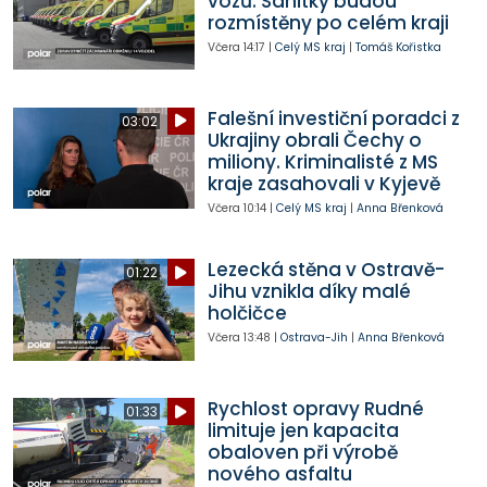
vozů. Sanitky budou
rozmístěny po celém kraji
Včera
14:17
|
Celý MS kraj
|
Tomáš Kořistka
Falešní investiční poradci z
03:02
Ukrajiny obrali Čechy o
miliony. Kriminalisté z MS
kraje zasahovali v Kyjevě
Včera
10:14
|
Celý MS kraj
|
Anna Břenková
Lezecká stěna v Ostravě-
01:22
Jihu vznikla díky malé
holčičce
Včera
13:48
|
Ostrava-Jih
|
Anna Břenková
Rychlost opravy Rudné
01:33
limituje jen kapacita
obaloven při výrobě
nového asfaltu