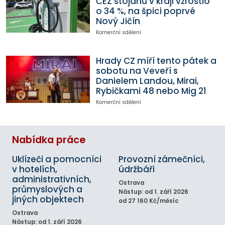
ČEZ stojanů v kraji vzrostlo
o 34 %, na špici poprvé
Nový Jičín
Komerční sdělení
Hrady CZ míří tento pátek a
sobotu na Veveří s
Danielem Landou, Mirai,
Rybičkami 48 nebo Mig 21
Komerční sdělení
Nabídka práce
Uklízeči a pomocníci
Provozní zámečníci,
v hotelích,
údržbáři
administrativních,
Ostrava
průmyslových a
Nástup: od 1. září 2026
jiných objektech
od 27 160 Kč/měsíc
Ostrava
Nástup: od 1. září 2026