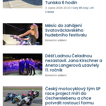
Tuniska 6 hodin
3. srpna 2026
20:23
|
Celý MS kraj
|
Jiří
Cileček
Měsíc do zahájení
Svatováclavského
hudebního festivalu
Komerční sdělení
Déšť Ladnou Čeladnou
nezastavil. Jana Kirschner a
Aneta Langerová uzavřely
11. ročník
Komerční sdělení
Český motocyklový tým SP
race project míří do
Oscherslebenu a chce
potvrdit rostoucí formu