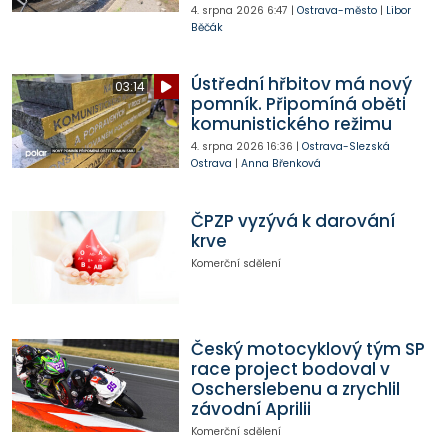
4. srpna 2026
6:47
|
Ostrava-město
|
Libor
Běčák
Ústřední hřbitov má nový
03:14
pomník. Připomíná oběti
komunistického režimu
4. srpna 2026
16:36
|
Ostrava-Slezská
Ostrava
|
Anna Břenková
ČPZP vyzývá k darování
krve
Komerční sdělení
Český motocyklový tým SP
race project bodoval v
Oscherslebenu a zrychlil
závodní Aprilii
Komerční sdělení