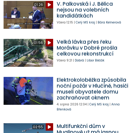
V. Palkovská i J. Bělica
01:26
nejsou na volebních
kandidátkách
Včera
12:15
|
Celý MS kraj
|
Bára Kelnerová
Velká lávka přes řeku
01:56
Morávku v Dobré prošla
celkovou rekonstrukcí
Včera
9:21
|
Dobrá
|
Libor Běčák
Elektrokoloběžka způsobila
noční požár v Hlučíně, hasiči
museli obyvatele domu
zachraňovat oknem
4. srpna 2026
12:04
|
Celý MS kraj
|
Anna
Břenková
Multifunkční dům v
02:55
Muglinově už má jasnou