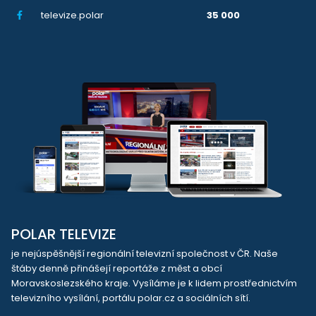
televize.polar
35 000
POLAR TELEVIZE
je nejúspěšnější regionální televizní společnost v ČR. Naše
štáby denně přinášejí reportáže z měst a obcí
Moravskoslezského kraje. Vysíláme je k lidem prostřednictvím
televizního vysílání, portálu polar.cz a sociálních sítí.