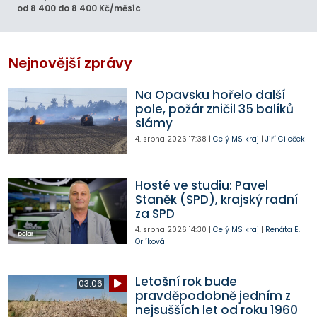
od 8 400 do 8 400 Kč/měsíc
Nejnovější zprávy
Na Opavsku hořelo další
pole, požár zničil 35 balíků
slámy
4. srpna 2026
17:38
|
Celý MS kraj
|
Jiří Cileček
Hosté ve studiu: Pavel
Staněk (SPD), krajský radní
za SPD
4. srpna 2026
14:30
|
Celý MS kraj
|
Renáta E.
Orlíková
Letošní rok bude
03:06
pravděpodobně jedním z
nejsušších let od roku 1960