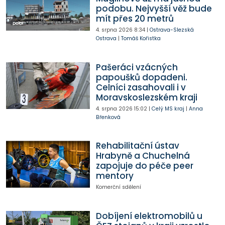
podobu. Nejvyšší věž bude
mít přes 20 metrů
4. srpna 2026
8:34
|
Ostrava-Slezská
Ostrava
|
Tomáš Kořistka
Pašeráci vzácných
papoušků dopadeni.
Celníci zasahovali i v
Moravskoslezském kraji
4. srpna 2026
15:02
|
Celý MS kraj
|
Anna
Břenková
Rehabilitační ústav
Hrabyně a Chuchelná
zapojuje do péče peer
mentory
Komerční sdělení
Dobíjení elektromobilů u