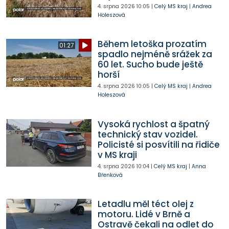
4. srpna 2026
10:05
|
Celý MS kraj
|
Andrea
Holeszová
Během letoška prozatím
01:27
spadlo nejméně srážek za
60 let. Sucho bude ještě
horší
4. srpna 2026
10:05
|
Celý MS kraj
|
Andrea
Holeszová
Vysoká rychlost a špatný
technický stav vozidel.
Policisté si posvítili na řidiče
v MS kraji
4. srpna 2026
10:04
|
Celý MS kraj
|
Anna
Břenková
Letadlu měl téct olej z
motoru. Lidé v Brně a
Ostravě čekali na odlet do