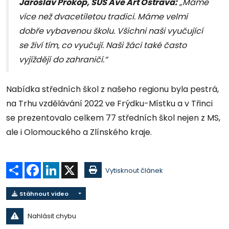
Jaroslav Prokop, SUŠ Ave Art Ostrava:
„Máme
více než dvacetiletou tradici. Máme velmi
dobře vybavenou školu. Všichni naši vyučující
se živí tím, co vyučují. Naši žáci také často
vyjíždějí do zahraničí.“
Nabídka středních škol z našeho regionu byla pestrá,
na Trhu vzdělávání 2022 ve Frýdku-Místku a v Třinci
se prezentovalo celkem 77 středních škol nejen z MS,
ale i Olomouckého a Zlínského kraje.
Sdílet
Facebook
LinkedIn
X
Vytisknout článek
Stáhnout video
Nahlásit chybu