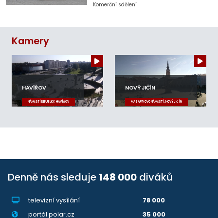
Komerční sdělení
Kamery
HAVÍŘOV
NOVÝ JIČÍN
NÁMĚSTÍ REPUBLIKY, HAVÍŘOV
MASARYKOVO NÁMĚSTÍ, NOVÝ JIČÍN
Denně nás sleduje
148 000
diváků
televizní vysílání
78 000
portál polar.cz
35 000