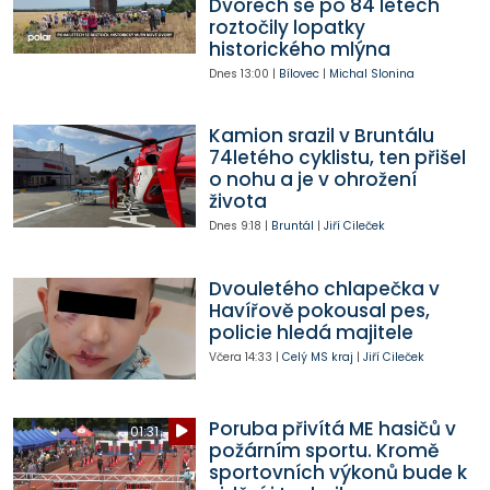
Dvorech se po 84 letech
roztočily lopatky
historického mlýna
Dnes
13:00
|
Bílovec
|
Michal Slonina
Kamion srazil v Bruntálu
74letého cyklistu, ten přišel
o nohu a je v ohrožení
života
Dnes
9:18
|
Bruntál
|
Jiří Cileček
Dvouletého chlapečka v
Havířově pokousal pes,
policie hledá majitele
Včera
14:33
|
Celý MS kraj
|
Jiří Cileček
Poruba přivítá ME hasičů v
01:31
požárním sportu. Kromě
sportovních výkonů bude k