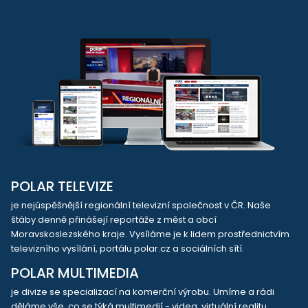
POLAR TELEVIZE
je nejúspěšnější regionální televizní společnost v ČR. Naše
štáby denně přinášejí reportáže z měst a obcí
Moravskoslezského kraje. Vysíláme je k lidem prostřednictvím
televizního vysílání, portálu polar.cz a sociálních sítí.
POLAR MULTIMEDIA
je divize se specializací na komerční výrobu. Umíme a rádi
děláme vše, co se týká multimedií - videa, virtuální realitu,