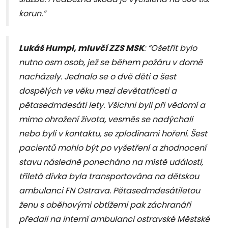
korun.”
Lukáš Humpl, mluvčí ZZS MSK
: “Ošetřit bylo
nutno osm osob, jež se během požáru v domě
nacházely. Jednalo se o dvě děti a šest
dospělých ve věku mezi devětatřiceti a
pětasedmdesáti lety. Všichni byli při vědomí a
mimo ohrožení života, vesměs se nadýchali
nebo byli v kontaktu, se zplodinami hoření. Šest
pacientů mohlo být po vyšetření a zhodnocení
stavu následně ponecháno na místě události,
tříletá dívka byla transportována na dětskou
ambulanci FN Ostrava. Pětasedmdesátiletou
ženu s oběhovými obtížemi pak záchranáři
předali na interní ambulanci ostravské Městské