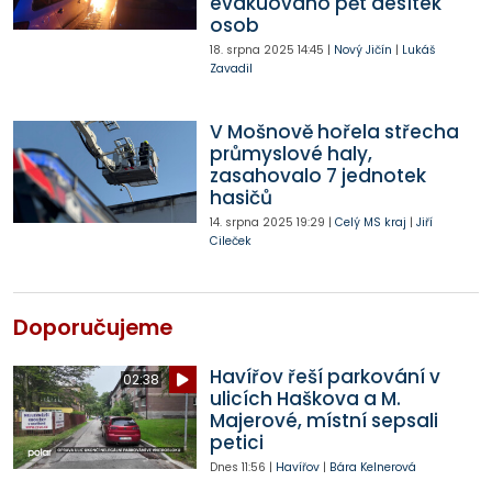
evakuováno pět desítek
osob
18. srpna 2025
14:45
|
Nový Jičín
|
Lukáš
Zavadil
V Mošnově hořela střecha
průmyslové haly,
zasahovalo 7 jednotek
hasičů
14. srpna 2025
19:29
|
Celý MS kraj
|
Jiří
Cileček
Doporučujeme
Havířov řeší parkování v
02:38
ulicích Haškova a M.
Majerové, místní sepsali
petici
Dnes
11:56
|
Havířov
|
Bára Kelnerová