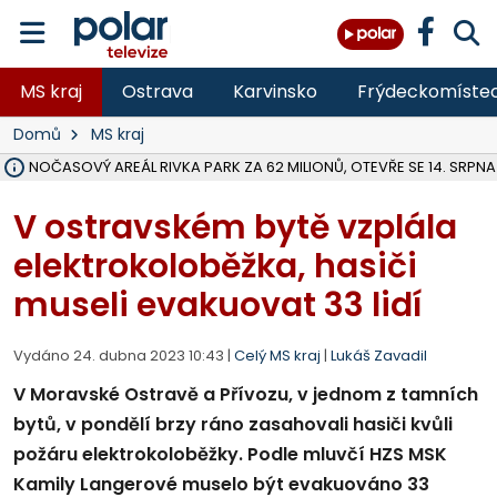
MS kraj
Ostrava
Karvinsko
Frýdeckomíste
Domů
MS kraj
VOLNOČASOVÝ AREÁL RIVKA PARK ZA 62 MILIONŮ, OTEVŘE SE 14. SRPNA
NA SLEZSKÉ HARTĚ PŘIBYLO SINIC, VODA MÁ HORŠÍ KVALITU, HYGIENI
ÚOHS DAL ZÁTORU POKUTU 100 000 ZA CHYBY V ZAKÁZCE NA OBN
AREÁL LODIČEK V KARVINÉ SE PŘIPRAVUJE NA VELKOU REKONSTRUKC
KARVINÁ ZNÁ BUDOUCÍ PODOBU AREÁLU LODIČKY V PARKU BOŽEN
CYKLISTU (74) SRAZIL V BRUNTÁLU KAMION, JE V OHROŽENÍ ŽIVOTA,
POLICIE HLEDÁ PŘÍPADNÉ SVĚDKY, KTEŘÍ POMŮŽOU OBJASNIT PRŮ
RADNÍ OSTRAVY A POSLANKYNĚ A. HOFFMANNOVÁ ZA PIRÁTY PODA
NA POSTUP MINISTERSTVA ŽIVOTNÍHO PROSTŘEDÍ V KAUZE HALDY 
MUŽ V PŘÍBOŘE SE VÁŽNĚ ZRANIL PŘI PRÁCI S ROZBRUŠOVAČKOU, I
SLEZSKÁ OSTRAVA PŘIPRAVUJE PROJEKTOVOU DOKUMENTACI PRO 
PODEZŘELÝ BALÍČEK ZASTAVIL PROVOZ NA NÁDRAŽÍ VE F-M, ČEKÁ 
CHLAPEČKA (2) V HAVÍŘOVĚ POKOUSAL PES, POLICIE HLEDÁ MAJITEL
MS KRAJ VYBUDUJE ZA 40 MILIONŮ V JABLUNKOVĚ NOVÝ MOST PŘES O
FOTBALISTA LAURI LAINE SE VRACÍ Z BANÍKU OSTRAVA NA PŮL ROK
V ostravském bytě vzplála
elektrokoloběžka, hasiči
museli evakuovat 33 lidí
Vydáno 24. dubna 2023 10:43 |
Celý MS kraj
|
Lukáš Zavadil
V Moravské Ostravě a Přívozu, v jednom z tamních
bytů, v pondělí brzy ráno zasahovali hasiči kvůli
požáru elektrokoloběžky. Podle mluvčí HZS MSK
Kamily Langerové muselo být evakuováno 33