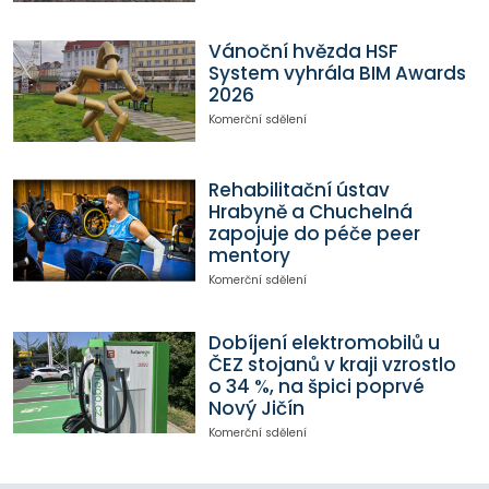
Vánoční hvězda HSF
System vyhrála BIM Awards
2026
Komerční sdělení
Rehabilitační ústav
Hrabyně a Chuchelná
zapojuje do péče peer
mentory
Komerční sdělení
Dobíjení elektromobilů u
ČEZ stojanů v kraji vzrostlo
o 34 %, na špici poprvé
Nový Jičín
Komerční sdělení