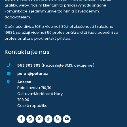
grafiky, weby. Našim klientům to přináší výhodu snadné
komunikace s jediným univerzálním a osvědčeným
dodavatelem.
Obě naše divize těží z více než 30ti let zkušeností (založeno
1993), sdružují více než 50 profesionálů a drží řadu ocenění za
profesionalitu a proklientský přístup.
Kontaktujte nás
552 303 303
(Nezasílejte SMS, děkujeme)
polar@polar.cz
Adresa:
Boleslavova 710/19
Ostrava-Mariánské Hory
709 00
Česká republika