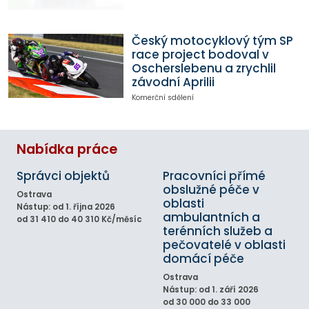
Český motocyklový tým SP
race project bodoval v
Oscherslebenu a zrychlil
závodní Aprilii
Komerční sdělení
Nabídka práce
Správci objektů
Pracovníci přímé
obslužné péče v
Ostrava
oblasti
Nástup: od 1. října 2026
ambulantních a
od 31 410 do 40 310 Kč/měsíc
terénních služeb a
pečovatelé v oblasti
domácí péče
Ostrava
Nástup: od 1. září 2026
od 30 000 do 33 000