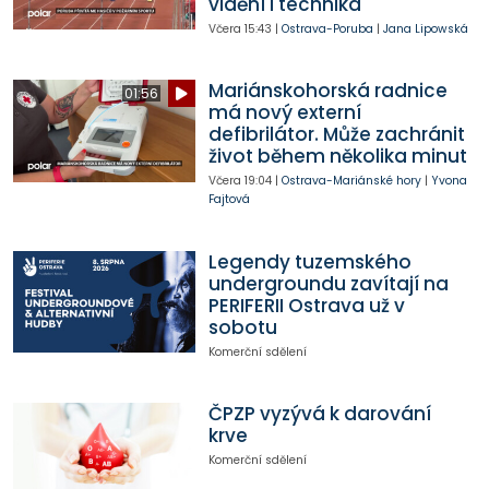
vidění i technika
Včera
15:43
|
Ostrava-Poruba
|
Jana Lipowská
Mariánskohorská radnice
01:56
má nový externí
defibrilátor. Může zachránit
život během několika minut
Včera
19:04
|
Ostrava-Mariánské hory
|
Yvona
Fajtová
Legendy tuzemského
undergroundu zavítají na
PERIFERII Ostrava už v
sobotu
Komerční sdělení
ČPZP vyzývá k darování
krve
Komerční sdělení