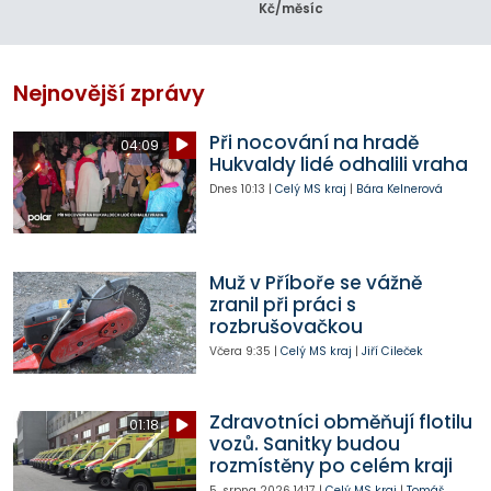
Kč/měsíc
Nejnovější zprávy
Při nocování na hradě
04:09
Hukvaldy lidé odhalili vraha
Dnes
10:13
|
Celý MS kraj
|
Bára Kelnerová
Muž v Příboře se vážně
zranil při práci s
rozbrušovačkou
Včera
9:35
|
Celý MS kraj
|
Jiří Cileček
Zdravotníci obměňují flotilu
01:18
vozů. Sanitky budou
rozmístěny po celém kraji
5. srpna 2026
14:17
|
Celý MS kraj
|
Tomáš