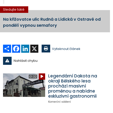
Sledujte také
Na křižovatce ulic Rudná a Lidická v Ostravě od
pondělí vypnou semafory
Sdílet
Facebook
LinkedIn
X
Vytisknout článek
Nahlásit chybu
Legendární Dakota na
01:32
okraji Bělského lesa
prochází masivní
proměnou a nabídne
exkluzivní gastronomii
Komerční sdělení