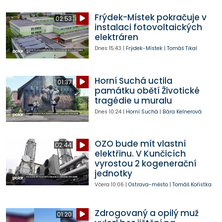
Frýdek-Místek pokračuje v
02:53
instalaci fotovoltaických
elektráren
Dnes
15:43
|
Frýdek-Místek
|
Tomáš Tikal
Horní Suchá uctila
01:37
památku obětí Životické
tragédie u muralu
Dnes
10:24
|
Horní Suchá
|
Bára Kelnerová
OZO bude mít vlastní
02:44
elektřinu. V Kunčicích
vyrostou 2 kogenerační
jednotky
Včera
10:06
|
Ostrava-město
|
Tomáš Kořistka
Zdrogovaný a opilý muž
01:20