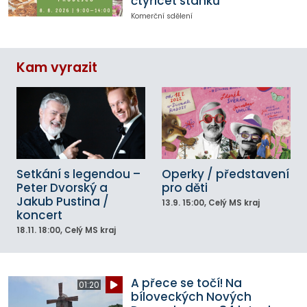
čtyřicet stánků
Komerční sdělení
Kam vyrazit
Setkání s legendou –
Operky / představení
Peter Dvorský a
pro děti
Jakub Pustina /
13.9.
15:00
, Celý MS kraj
koncert
18.11.
18:00
, Celý MS kraj
A přece se točí! Na
01:20
bíloveckých Nových