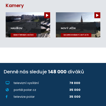
Kamery
HAVÍŘOV
NOVÝ JIČÍN
NÁMĚSTÍ REPUBLIKY, HAVÍŘOV
MASARYKOVO NÁMĚSTÍ, NOVÝ JIČÍN
Denně nás sleduje
148 000
diváků
televizní vysílání
78 000
portál polar.cz
35 000
televize.polar
35 000