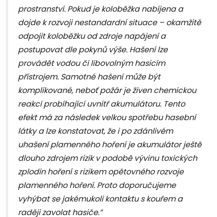
prostranství. Pokud je koloběžka nabíjena a
dojde k rozvoji nestandardní situace – okamžitě
odpojit koloběžku od zdroje napájení a
postupovat dle pokynů výše. Hašení lze
provádět vodou či libovolným hasicím
přístrojem. Samotné hašení může být
komplikované, neboť požár je živen chemickou
reakcí probíhající uvnitř akumulátoru. Tento
efekt má za následek velkou spotřebu hasební
látky a lze konstatovat, že i po zdánlivém
uhašení plamenného hoření je akumulátor ještě
dlouho zdrojem rizik v podobě vývinu toxických
zplodin hoření s rizikem opětovného rozvoje
plamenného hoření. Proto doporučujeme
vyhýbat se jakémukoli kontaktu s kouřem a
raději zavolat hasiče.”