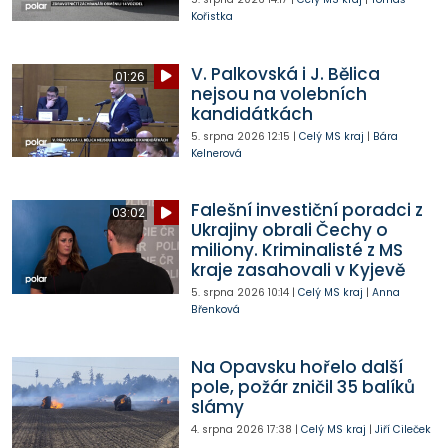
Kořistka
V. Palkovská i J. Bělica
01:26
nejsou na volebních
kandidátkách
5. srpna 2026
12:15
|
Celý MS kraj
|
Bára
Kelnerová
Falešní investiční poradci z
03:02
Ukrajiny obrali Čechy o
miliony. Kriminalisté z MS
kraje zasahovali v Kyjevě
5. srpna 2026
10:14
|
Celý MS kraj
|
Anna
Břenková
Na Opavsku hořelo další
pole, požár zničil 35 balíků
slámy
4. srpna 2026
17:38
|
Celý MS kraj
|
Jiří Cileček