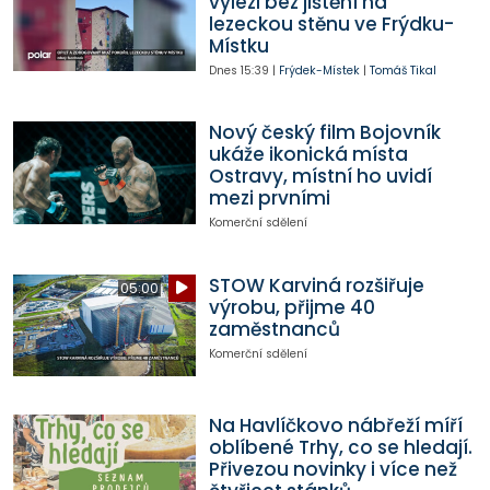
vylezl bez jištění na
lezeckou stěnu ve Frýdku-
Místku
Dnes
15:39
|
Frýdek-Místek
|
Tomáš Tikal
Nový český film Bojovník
ukáže ikonická místa
Ostravy, místní ho uvidí
mezi prvními
Komerční sdělení
STOW Karviná rozšiřuje
05:00
výrobu, přijme 40
zaměstnanců
Komerční sdělení
Na Havlíčkovo nábřeží míří
oblíbené Trhy, co se hledají.
Přivezou novinky i více než