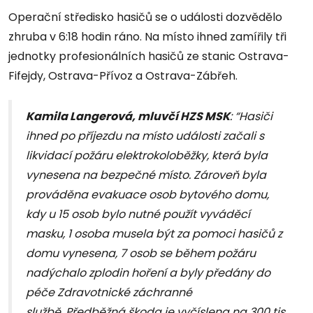
Operační středisko hasičů se o události dozvědělo
zhruba v 6:18 hodin ráno. Na místo ihned zamířily tři
jednotky profesionálních hasičů ze stanic Ostrava-
Fifejdy, Ostrava-Přívoz a Ostrava-Zábřeh.
Kamila Langerová, mluvčí HZS MSK
: “Hasiči
ihned po příjezdu na místo události začali s
likvidací požáru elektrokoloběžky, která byla
vynesena na bezpečné místo. Zároveň byla
prováděna evakuace osob bytového domu,
kdy u 15 osob bylo nutné použít vyváděcí
masku, 1 osoba musela být za pomoci hasičů z
domu vynesena, 7 osob se během požáru
nadýchalo zplodin hoření a byly předány do
péče Zdravotnické záchranné
službě. Předběžná škoda je vyčíslena na 300 tis.