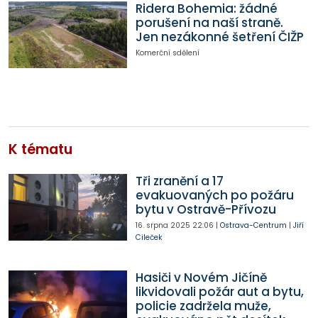
Ridera Bohemia: žádné
porušení na naší straně.
Jen nezákonné šetření ČIŽP
Komerční sdělení
K tématu
Tři zranění a 17
evakuovaných po požáru
bytu v Ostravě-Přívozu
16. srpna 2025
22:06
|
Ostrava-Centrum
|
Jiří
Cileček
Hasiči v Novém Jičíně
likvidovali požár aut a bytu,
policie zadržela muže,