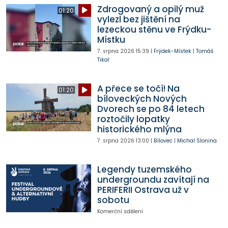
Zdrogovaný a opilý muž
01:20
vylezl bez jištění na
lezeckou stěnu ve Frýdku-
Místku
7. srpna 2026
15:39
|
Frýdek-Místek
|
Tomáš
Tikal
A přece se točí! Na
01:20
bíloveckých Nových
Dvorech se po 84 letech
roztočily lopatky
historického mlýna
7. srpna 2026
13:00
|
Bílovec
|
Michal Slonina
Legendy tuzemského
undergroundu zavítají na
PERIFERII Ostrava už v
sobotu
Komerční sdělení