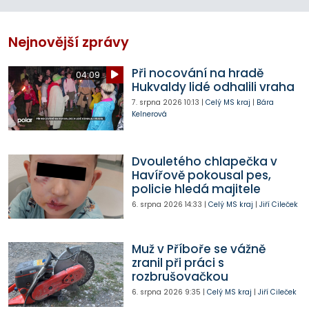
Nejnovější zprávy
Při nocování na hradě
04:09
Hukvaldy lidé odhalili vraha
7. srpna 2026
10:13
|
Celý MS kraj
|
Bára
Kelnerová
Dvouletého chlapečka v
Havířově pokousal pes,
policie hledá majitele
6. srpna 2026
14:33
|
Celý MS kraj
|
Jiří Cileček
Muž v Příboře se vážně
zranil při práci s
rozbrušovačkou
6. srpna 2026
9:35
|
Celý MS kraj
|
Jiří Cileček