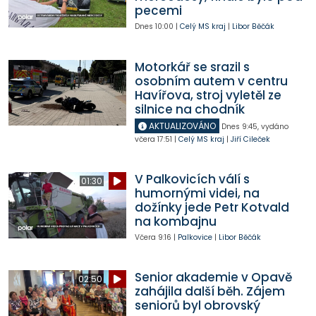
pecemi
Dnes
10:00
|
Celý MS kraj
|
Libor Běčák
Motorkář se srazil s
osobním autem v centru
Havířova, stroj vyletěl ze
silnice na chodník
AKTUALIZOVÁNO
Dnes
9:45
,
vydáno
včera
17:51
|
Celý MS kraj
|
Jiří Cileček
V Palkovicích válí s
01:30
humornými videi, na
dožínky jede Petr Kotvald
na kombajnu
Včera
9:16
|
Palkovice
|
Libor Běčák
Senior akademie v Opavě
02:50
zahájila další běh. Zájem
seniorů byl obrovský