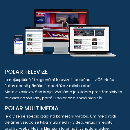
POLAR TELEVIZE
je nejúspěšnější regionální televizní společnost v ČR. Naše
štáby denně přinášejí reportáže z měst a obcí
Moravskoslezského kraje. Vysíláme je k lidem prostřednictvím
televizního vysílání, portálu polar.cz a sociálních sítí.
POLAR MULTIMEDIA
je divize se specializací na komerční výrobu. Umíme a rádi
děláme vše, co se týká multimedií - videa, virtuální realitu,
grafiky, weby. Našim klientům to přináší výhodu snadné