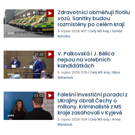
Zdravotníci obměňují flotilu
01:18
vozů. Sanitky budou
rozmístěny po celém kraji
5. srpna 2026
14:17
|
Celý MS kraj
|
Tomáš
Kořistka
V. Palkovská i J. Bělica
01:26
nejsou na volebních
kandidátkách
5. srpna 2026
12:15
|
Celý MS kraj
|
Bára
Kelnerová
Falešní investiční poradci z
03:02
Ukrajiny obrali Čechy o
miliony. Kriminalisté z MS
kraje zasahovali v Kyjevě
5. srpna 2026
10:14
|
Celý MS kraj
|
Anna
Břenková