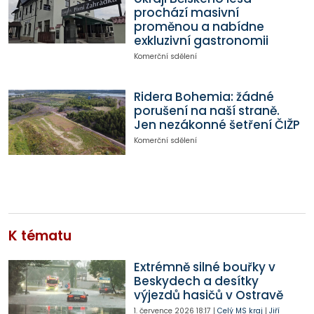
prochází masivní
proměnou a nabídne
exkluzivní gastronomii
Komerční sdělení
Ridera Bohemia: žádné
porušení na naší straně.
Jen nezákonné šetření ČIŽP
Komerční sdělení
K tématu
Extrémně silné bouřky v
Beskydech a desítky
výjezdů hasičů v Ostravě
1. července 2026
18:17
|
Celý MS kraj
|
Jiří