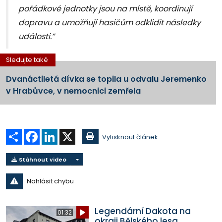
pořádkové jednotky jsou na místě, koordinují
dopravu a umožňují hasičům odklidit následky
události.”
Sledujte také
Dvanáctiletá dívka se topila u odvalu Jeremenko
v Hrabůvce, v nemocnici zemřela
Sdílet
Facebook
LinkedIn
X
Vytisknout článek
Stáhnout video
Nahlásit chybu
Legendární Dakota na
01:32
okraji Bělského lesa