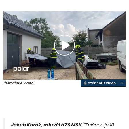
Přehrát
video
čtenářské video
Stáhnout video
Jakub Kozák, mluvčí HZS MSK
: “Zničeno je 10