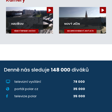
HAVÍŘOV
NOVÝ JIČÍN
NÁMĚSTÍ REPUBLIKY, HAVÍŘOV
MASARYKOVO NÁMĚSTÍ, NOVÝ JIČÍN
Denně nás sleduje
148 000
diváků
televizní vysílání
78 000
portál polar.cz
35 000
televize.polar
35 000