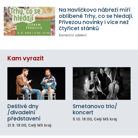
Na Havlíčkovo nábřeží míří
oblíbené Trhy, co se hledají.
Přivezou novinky i více než
čtyřicet stánků
Komerční sdělení
Kam vyrazit
Deštivé dny
Smetanovo trio/
/divadelní
koncert
představení
5.10.
18:00
, Celý MS kraj
21.9.
19:00
, Celý MS kraj