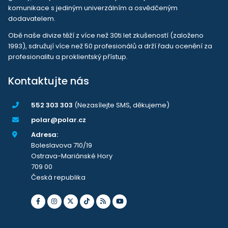
komunikace s jediným univerzálním a osvědčeným
dodavatelem.
Obě naše divize těží z více než 30ti let zkušeností (založeno
1993), sdružují více než 50 profesionálů a drží řadu ocenění za
profesionalitu a proklientský přístup.
Kontaktujte nás
552 303 303
(Nezasílejte SMS, děkujeme)
polar@polar.cz
Adresa:
Boleslavova 710/19
Ostrava-Mariánské Hory
709 00
Česká republika