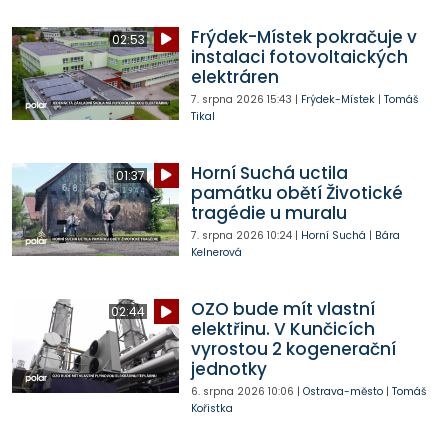
Frýdek-Místek pokračuje v
02:53
instalaci fotovoltaických
elektráren
7. srpna 2026
15:43
|
Frýdek-Místek
|
Tomáš
Tikal
Horní Suchá uctila
01:37
památku obětí Životické
tragédie u muralu
7. srpna 2026
10:24
|
Horní Suchá
|
Bára
Kelnerová
OZO bude mít vlastní
02:44
elektřinu. V Kunčicích
vyrostou 2 kogenerační
jednotky
6. srpna 2026
10:06
|
Ostrava-město
|
Tomáš
Kořistka