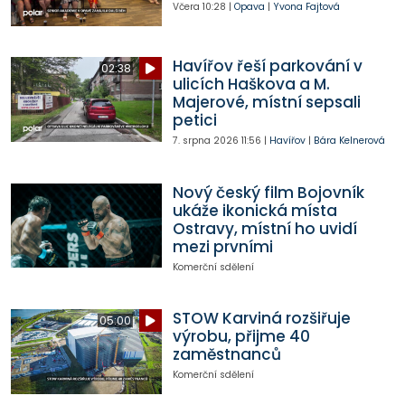
Včera
10:28
|
Opava
|
Yvona Fajtová
Havířov řeší parkování v
02:38
ulicích Haškova a M.
Majerové, místní sepsali
petici
7. srpna 2026
11:56
|
Havířov
|
Bára Kelnerová
Nový český film Bojovník
ukáže ikonická místa
Ostravy, místní ho uvidí
mezi prvními
Komerční sdělení
STOW Karviná rozšiřuje
05:00
výrobu, přijme 40
zaměstnanců
Komerční sdělení