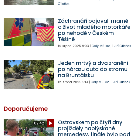
Cileček
Záchranáři bojovali marně
o život mladého motorkáře
po nehodě v Českém
Těšíně
14. srpna 2025
9:03
|
Celý MS kraj
|
Jiří Cileček
Jeden mrtvý a dva zranění
po nárazu auta do stromu
na Bruntálsku
12. srpna 2025
9:13
|
Celý MS kraj
|
Jiří Cileček
Doporučujeme
Ostravskem po čtyři dny
02:42
projížděly nablýskané
mercedesy, finále bylo pod