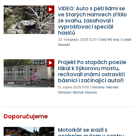
VIDEO: Auto s pěti lidmi se
01:39
ve Starých Hamrech zřítilo
ze svahu, zasahoval i
vyprošťovací speciál
hasičů
23. listopadu 2025
12:37
|
Celý MS kraj
|
Lukáš
Zavadil
Projekt Po stopách poezie
02:41
lákal k Sýkorovu mostu,
recitovali známí ostravští
básníci i začínající autoři
13. srpna 2025
11:00
|
Ostrava-Slezská
Ostrava
|
Michal Slonina
Doporučujeme
Motorkář se srazil s