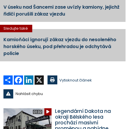
V úseku nad Šancemi zase uvízly kamiony, jejichž
řidiči porušili zákaz vjezdu
Sledujte také
Kamioňáci ignorují zákaz vjezdu do nesoleného
horského úseku, pod přehradou je odchytává
policie
Sdílet
Facebook
LinkedIn
X
Vytisknout článek
Nahlásit chybu
Legendární Dakota na
01:32
okraji Bělského lesa
prochází masivní
proměnou a nabídne