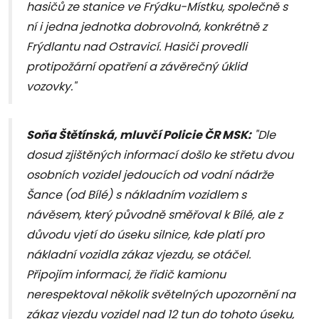
hasičů ze stanice ve Frýdku-Místku, společně s
ní i jedna jednotka dobrovolná, konkrétně z
Frýdlantu nad Ostravicí. Hasiči provedli
protipožární opatření a závěrečný úklid
vozovky."
Soňa Štětínská, mluvčí Policie ČR MSK:
"Dle
dosud zjištěných informací došlo ke střetu dvou
osobních vozidel jedoucích od vodní nádrže
Šance (od Bílé) s nákladním vozidlem s
návěsem, který původně směřoval k Bílé, ale z
důvodu vjetí do úseku silnice, kde platí pro
nákladní vozidla zákaz vjezdu, se otáčel.
Připojím informaci, že řidič kamionu
nerespektoval několik světelných upozornění na
zákaz vjezdu vozidel nad 12 tun do tohoto úseku,