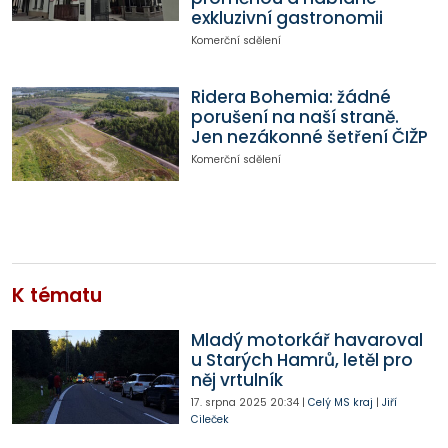
exkluzivní gastronomii
Komerční sdělení
Ridera Bohemia: žádné
porušení na naší straně.
Jen nezákonné šetření ČIŽP
Komerční sdělení
K tématu
Mladý motorkář havaroval
u Starých Hamrů, letěl pro
něj vrtulník
17. srpna 2025
20:34
|
Celý MS kraj
|
Jiří
Cileček