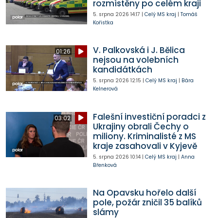
rozmístěny po celém kraji
5. srpna 2026
14:17
|
Celý MS kraj
|
Tomáš
Kořistka
V. Palkovská i J. Bělica
01:26
nejsou na volebních
kandidátkách
5. srpna 2026
12:15
|
Celý MS kraj
|
Bára
Kelnerová
Falešní investiční poradci z
03:02
Ukrajiny obrali Čechy o
miliony. Kriminalisté z MS
kraje zasahovali v Kyjevě
5. srpna 2026
10:14
|
Celý MS kraj
|
Anna
Břenková
Na Opavsku hořelo další
pole, požár zničil 35 balíků
slámy