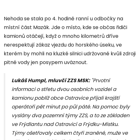
Nehoda se stala po 4. hodině ranní u odbočky na
místní část Mazák. Jde o místo, kde se občas řidiči
kamionů otáčejí, když o mnoho kilometrů dříve
nerespektují zákaz vjezdu do horského úseku, ve
kterém by mohli na kluzké silnici udržované kvůli zdroji
pitné vody jen posypem uváznout.
Lukáš Humpl, mluvčí ZZS MSK:
"Prvotní
informaci o střetu dvou osobních vozidel a
kamionu poblíž obce Ostravice přijali krajští
operátoři pět minut po půl páté. Na pomoc byly
vyslány dva pozemní týmy ZZS, a to ze základen
ve Frýdlantu nad Ostravicí a Frýdku-Místku.
Týmy ošetřovaly celkem čtyři zraněné, muže ve