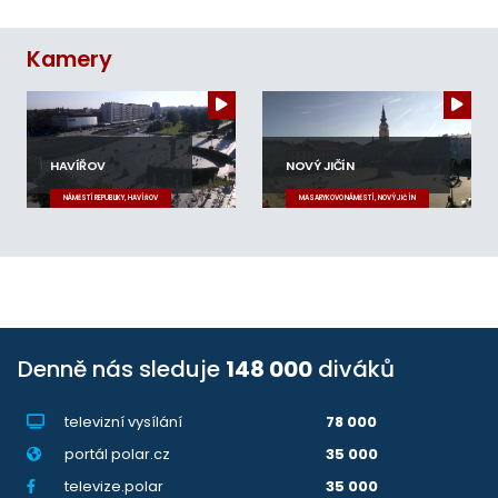
Kamery
HAVÍŘOV
NOVÝ JIČÍN
NÁMĚSTÍ REPUBLIKY, HAVÍŘOV
MASARYKOVO NÁMĚSTÍ, NOVÝ JIČÍN
Denně nás sleduje
148 000
diváků
televizní vysílání
78 000
portál polar.cz
35 000
televize.polar
35 000