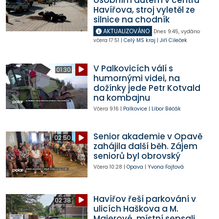
osobním autem v centru
Havířova, stroj vyletěl ze
silnice na chodník
AKTUALIZOVÁNO
Dnes
9:45
,
vydáno
včera
17:51
|
Celý MS kraj
|
Jiří Cileček
V Palkovicích válí s
01:30
humornými videi, na
dožínky jede Petr Kotvald
na kombajnu
Včera
9:16
|
Palkovice
|
Libor Běčák
Senior akademie v Opavě
02:50
zahájila další běh. Zájem
seniorů byl obrovský
Včera
10:28
|
Opava
|
Yvona Fajtová
Havířov řeší parkování v
02:38
ulicích Haškova a M.
Majerové, místní sepsali