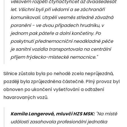
věkovém rozpětí čtyřiačtyřicet až dvaašedesát
let. Všichni byli při vědomí a se záchranáři
komunikovali. Utrpěli vesměs středně závažná
poranění - ve dvou případech hrudníku, v
jednom pak páteře a dolní končetiny. Po
poskytnutí přednemocniční neodkladné péče
je sanitní vozidla transportovala na centrální
příjem frýdecko-místecké nemocnice."
Silnice zůstala byla po nehodě zcela neprůjezdná,
později byla zprůjezdněna částečně. Plný provoz byl
obnoven po ukončení vyšetřování a odtažení
havarovaných vozů.
Kamila Langerová, mluvčí HZS MSK:
"Na místě
události zasahovala profesionální jednotka