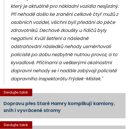
který je aktuálně pro nákladní vozidla nesjízdný.
Při nehodě došlo ke zranění celkově čtyř mužů z
osobních vozidel, všichni byli předáni do péče
zdravotníků. Dechové zkoušky u řidičů byly
negativní. Kvůli šetření a následně
odstraňování následků nehody usměrňovali
policisté po dobu nezbytně nutnou provoz, a to
kyvadlově. Příčinami a veškerými okolnostmi
dopravní nehody se i nadále zabývají policisté
dopravního inspektorátu Frýdek-Místek."
Sledujte také
Dopravu přes Staré Hamry komplikují kamiony,
sníh i vyvrácené stromy
Sledujte také