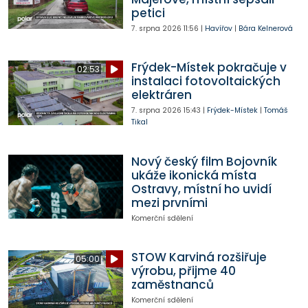
petici
7. srpna 2026
11:56
|
Havířov
|
Bára Kelnerová
Frýdek-Místek pokračuje v
02:53
instalaci fotovoltaických
elektráren
7. srpna 2026
15:43
|
Frýdek-Místek
|
Tomáš
Tikal
Nový český film Bojovník
ukáže ikonická místa
Ostravy, místní ho uvidí
mezi prvními
Komerční sdělení
STOW Karviná rozšiřuje
05:00
výrobu, přijme 40
zaměstnanců
Komerční sdělení