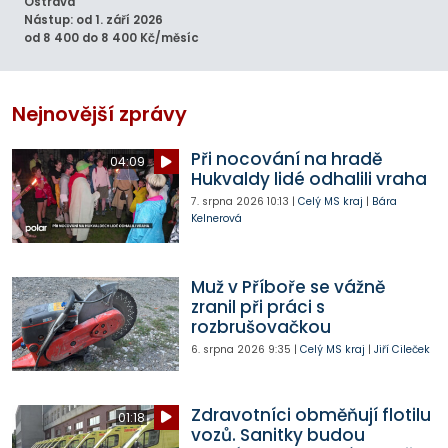
Ostrava
Nástup: od 1. září 2026
od 8 400 do 8 400 Kč/měsíc
Nejnovější zprávy
Při nocování na hradě
04:09
Hukvaldy lidé odhalili vraha
7. srpna 2026
10:13
|
Celý MS kraj
|
Bára
Kelnerová
Muž v Příboře se vážně
zranil při práci s
rozbrušovačkou
6. srpna 2026
9:35
|
Celý MS kraj
|
Jiří Cileček
Zdravotníci obměňují flotilu
01:18
vozů. Sanitky budou