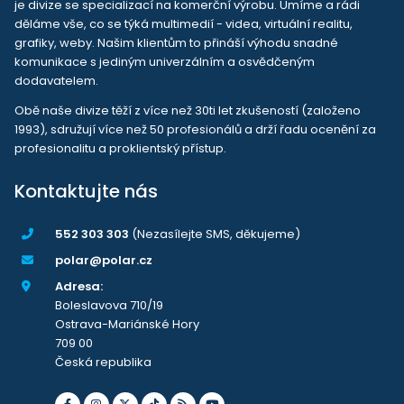
je divize se specializací na komerční výrobu. Umíme a rádi
děláme vše, co se týká multimedií - videa, virtuální realitu,
grafiky, weby. Našim klientům to přináší výhodu snadné
komunikace s jediným univerzálním a osvědčeným
dodavatelem.
Obě naše divize těží z více než 30ti let zkušeností (založeno
1993), sdružují více než 50 profesionálů a drží řadu ocenění za
profesionalitu a proklientský přístup.
Kontaktujte nás
552 303 303
(Nezasílejte SMS, děkujeme)
polar@polar.cz
Adresa:
Boleslavova 710/19
Ostrava-Mariánské Hory
709 00
Česká republika