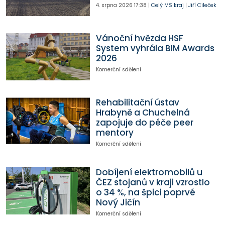
4. srpna 2026
17:38
|
Celý MS kraj
|
Jiří Cileček
Vánoční hvězda HSF
System vyhrála BIM Awards
2026
Komerční sdělení
Rehabilitační ústav
Hrabyně a Chuchelná
zapojuje do péče peer
mentory
Komerční sdělení
Dobíjení elektromobilů u
ČEZ stojanů v kraji vzrostlo
o 34 %, na špici poprvé
Nový Jičín
Komerční sdělení