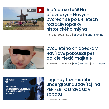
A přece se točí! Na
01:20
bíloveckých Nových
Dvorech se po 84 letech
roztočily lopatky
historického mlýna
7. srpna 2026
13:00
|
Bílovec
|
Michal Slonina
Dvouletého chlapečka v
Havířově pokousal pes,
policie hledá majitele
6. srpna 2026
14:33
|
Celý MS kraj
|
Jiří Cileček
Legendy tuzemského
undergroundu zavítají na
PERIFERII Ostrava už v
sobotu
Komerční sdělení