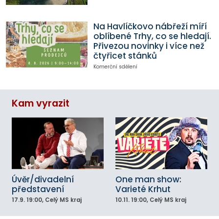
Na Havlíčkovo nábřeží míří
oblíbené Trhy, co se hledají.
Přivezou novinky i více než
čtyřicet stánků
Komerční sdělení
Kam vyrazit
Úvěr/divadelní
One man show:
představení
Varieté Krhut
17.9.
19:00
, Celý MS kraj
10.11.
19:00
, Celý MS kraj