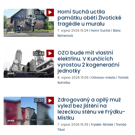
Horní Suchá uctila
01:37
památku obětí Životické
tragédie u muralu
7. srpna 2026
10:24
|
Horní Suchá
|
Bára
Kelnerová
OZO bude mít vlastní
02:44
elektřinu. V Kunčicích
vyrostou 2 kogenerační
jednotky
6. srpna 2026
10:06
|
Ostrava-město
|
Tomáš
Kořistka
Zdrogovaný a opilý muž
01:20
vylezl bez jištění na
lezeckou stěnu ve Frýdku-
Místku
7. srpna 2026
15:39
|
Frýdek-Místek
|
Tomáš
Tikal