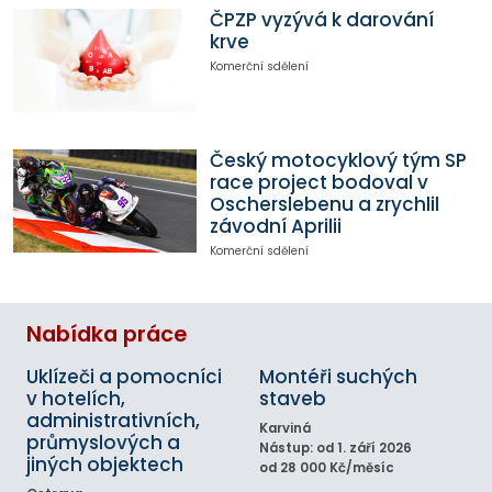
ČPZP vyzývá k darování
krve
Komerční sdělení
Český motocyklový tým SP
race project bodoval v
Oscherslebenu a zrychlil
závodní Aprilii
Komerční sdělení
Nabídka práce
Uklízeči a pomocníci
Montéři suchých
v hotelích,
staveb
administrativních,
Karviná
průmyslových a
Nástup: od 1. září 2026
jiných objektech
od 28 000 Kč/měsíc