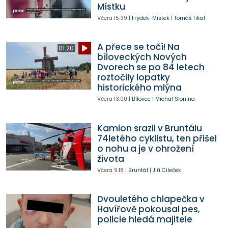
Místku
Včera
15:39
|
Frýdek-Místek
|
Tomáš Tikal
A přece se točí! Na
01:20
bíloveckých Nových
Dvorech se po 84 letech
roztočily lopatky
historického mlýna
Včera
13:00
|
Bílovec
|
Michal Slonina
Kamion srazil v Bruntálu
74letého cyklistu, ten přišel
o nohu a je v ohrožení
života
Včera
9:18
|
Bruntál
|
Jiří Cileček
Dvouletého chlapečka v
Havířově pokousal pes,
policie hledá majitele