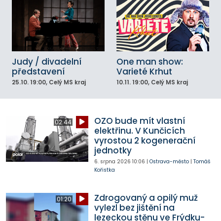
Judy / divadelní
One man show:
představení
Varieté Krhut
25.10.
19:00
, Celý MS kraj
10.11.
19:00
, Celý MS kraj
OZO bude mít vlastní
02:44
elektřinu. V Kunčicích
vyrostou 2 kogenerační
jednotky
6. srpna 2026
10:06
|
Ostrava-město
|
Tomáš
Kořistka
Zdrogovaný a opilý muž
01:20
vylezl bez jištění na
lezeckou stěnu ve Frýdku-