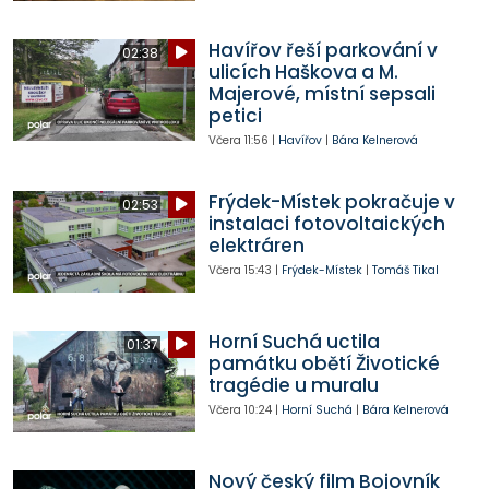
Havířov řeší parkování v
02:38
ulicích Haškova a M.
Majerové, místní sepsali
petici
Včera
11:56
|
Havířov
|
Bára Kelnerová
Frýdek-Místek pokračuje v
02:53
instalaci fotovoltaických
elektráren
Včera
15:43
|
Frýdek-Místek
|
Tomáš Tikal
Horní Suchá uctila
01:37
památku obětí Životické
tragédie u muralu
Včera
10:24
|
Horní Suchá
|
Bára Kelnerová
Nový český film Bojovník