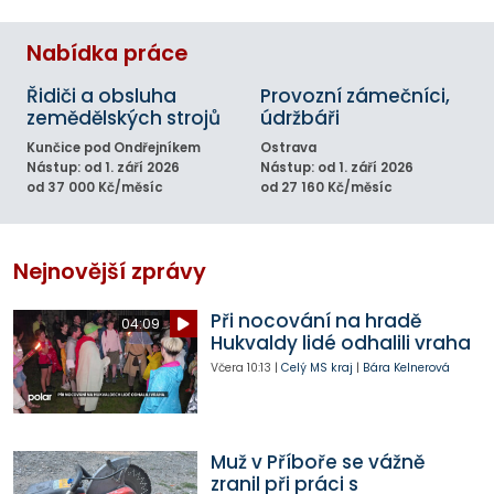
Nabídka práce
Řidiči a obsluha
Provozní zámečníci,
zemědělských strojů
údržbáři
Kunčice pod Ondřejníkem
Ostrava
Nástup: od 1. září 2026
Nástup: od 1. září 2026
od 37 000 Kč/měsíc
od 27 160 Kč/měsíc
Nejnovější zprávy
Při nocování na hradě
04:09
Hukvaldy lidé odhalili vraha
Včera
10:13
|
Celý MS kraj
|
Bára Kelnerová
Muž v Příboře se vážně
zranil při práci s