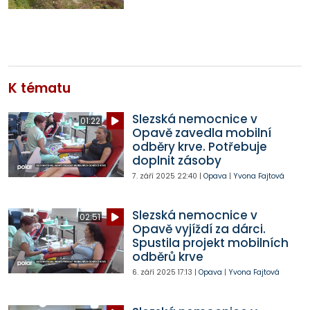
K tématu
Slezská nemocnice v
01:22
Opavě zavedla mobilní
odběry krve. Potřebuje
doplnit zásoby
7. září 2025
22:40
|
Opava
|
Yvona Fajtová
Slezská nemocnice v
02:51
Opavě vyjíždí za dárci.
Spustila projekt mobilních
odběrů krve
6. září 2025
17:13
|
Opava
|
Yvona Fajtová