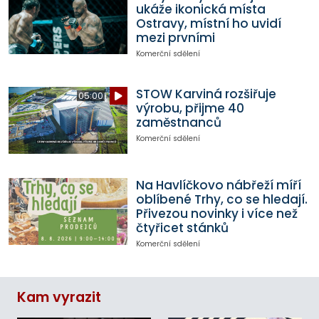
ukáže ikonická místa
Ostravy, místní ho uvidí
mezi prvními
Komerční sdělení
STOW Karviná rozšiřuje
05:00
výrobu, přijme 40
zaměstnanců
Komerční sdělení
Na Havlíčkovo nábřeží míří
oblíbené Trhy, co se hledají.
Přivezou novinky i více než
čtyřicet stánků
Komerční sdělení
Kam vyrazit