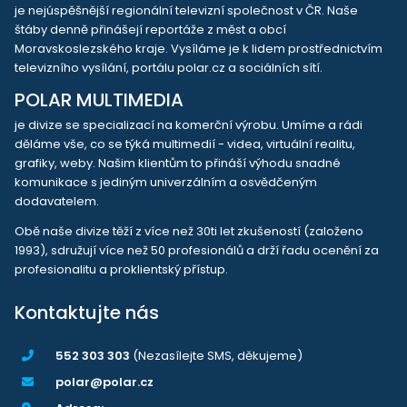
je nejúspěšnější regionální televizní společnost v ČR. Naše
štáby denně přinášejí reportáže z měst a obcí
Moravskoslezského kraje. Vysíláme je k lidem prostřednictvím
televizního vysílání, portálu polar.cz a sociálních sítí.
POLAR MULTIMEDIA
je divize se specializací na komerční výrobu. Umíme a rádi
děláme vše, co se týká multimedií - videa, virtuální realitu,
grafiky, weby. Našim klientům to přináší výhodu snadné
komunikace s jediným univerzálním a osvědčeným
dodavatelem.
Obě naše divize těží z více než 30ti let zkušeností (založeno
1993), sdružují více než 50 profesionálů a drží řadu ocenění za
profesionalitu a proklientský přístup.
Kontaktujte nás
552 303 303
(Nezasílejte SMS, děkujeme)
polar@polar.cz