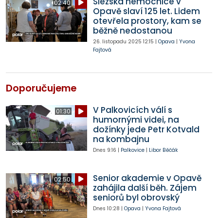
Slezská nemocnice v
02:40
Opavě slaví 125 let. Lidem
otevřela prostory, kam se
běžně nedostanou
26. listopadu 2025
12:15
|
Opava
|
Yvona
Fajtová
Doporučujeme
V Palkovicích válí s
01:30
humornými videi, na
dožínky jede Petr Kotvald
na kombajnu
Dnes
9:16
|
Palkovice
|
Libor Běčák
Senior akademie v Opavě
02:50
zahájila další běh. Zájem
seniorů byl obrovský
Dnes
10:28
|
Opava
|
Yvona Fajtová