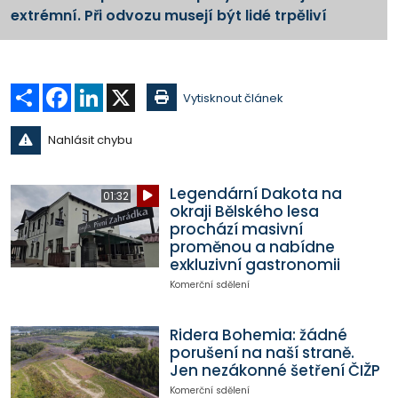
extrémní. Při odvozu musejí být lidé trpěliví
Sdílet
Facebook
LinkedIn
X
Vytisknout článek
Nahlásit chybu
Legendární Dakota na
01:32
okraji Bělského lesa
prochází masivní
proměnou a nabídne
exkluzivní gastronomii
Komerční sdělení
Ridera Bohemia: žádné
porušení na naší straně.
Jen nezákonné šetření ČIŽP
Komerční sdělení