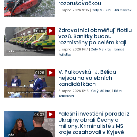
rozbrušovačkou
6. srpna 2026
9:35
|
Celý MS kraj
|
Jiří Cileček
Zdravotníci obměňují flotilu
01:18
vozů. Sanitky budou
rozmístěny po celém kraji
5. srpna 2026
14:17
|
Celý MS kraj
|
Tomáš
Kořistka
V. Palkovská i J. Bělica
01:26
nejsou na volebních
kandidátkách
5. srpna 2026
12:15
|
Celý MS kraj
|
Bára
Kelnerová
Falešní investiční poradci z
03:02
Ukrajiny obrali Čechy o
miliony. Kriminalisté z MS
kraje zasahovali v Kyjevě