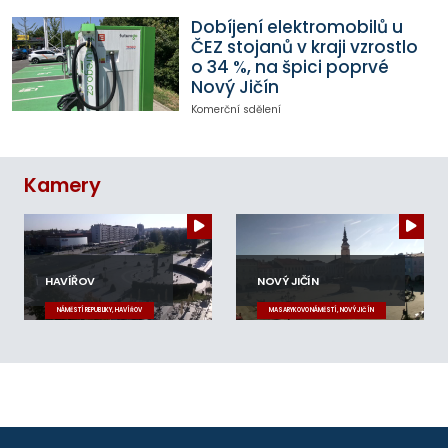
Dobíjení elektromobilů u
ČEZ stojanů v kraji vzrostlo
o 34 %, na špici poprvé
Nový Jičín
Komerční sdělení
Kamery
HAVÍŘOV
NOVÝ JIČÍN
NÁMĚSTÍ REPUBLIKY, HAVÍŘOV
MASARYKOVO NÁMĚSTÍ, NOVÝ JIČÍN