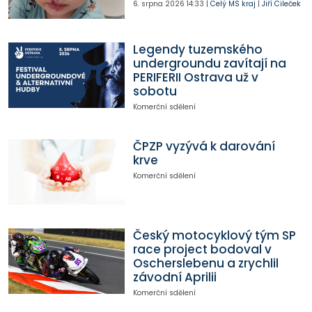
6. srpna 2026
14:33
|
Celý MS kraj
|
Jiří Cileček
Legendy tuzemského
undergroundu zavítají na
PERIFERII Ostrava už v
sobotu
Komerční sdělení
ČPZP vyzývá k darování
krve
Komerční sdělení
Český motocyklový tým SP
race project bodoval v
Oscherslebenu a zrychlil
závodní Aprilii
Komerční sdělení