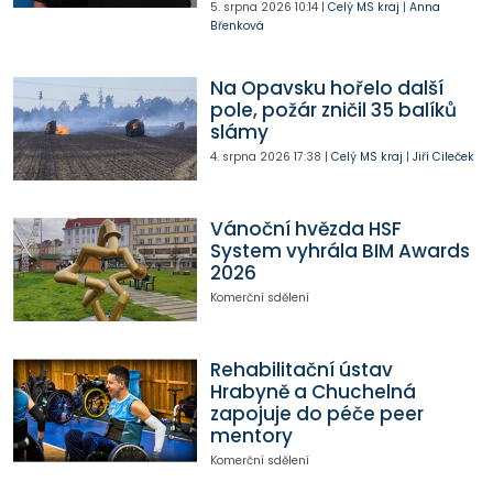
5. srpna 2026
10:14
|
Celý MS kraj
|
Anna
Břenková
Na Opavsku hořelo další
pole, požár zničil 35 balíků
slámy
4. srpna 2026
17:38
|
Celý MS kraj
|
Jiří Cileček
Vánoční hvězda HSF
System vyhrála BIM Awards
2026
Komerční sdělení
Rehabilitační ústav
Hrabyně a Chuchelná
zapojuje do péče peer
mentory
Komerční sdělení