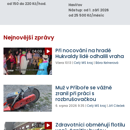
od 150 do 220 Kč/hod.
Havířov
Nástup: od 1. září 2026
od 25 500 Kč/měsíc
Nejnovější zprávy
Při nocování na hradě
04:09
Hukvaldy lidé odhalili vraha
Včera
10:13
|
Celý MS kraj
|
Bára Kelnerová
Muž v Příboře se vážně
zranil při práci s
rozbrušovačkou
6. srpna 2026
9:35
|
Celý MS kraj
|
Jiří Cileček
Zdravotníci obměňují flotilu
01:18