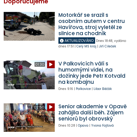
Doporučujeme
Motorkář se srazil s
osobním autem v centru
Havířova, stroj vyletěl ze
silnice na chodník
AKTUALIZOVÁNO
Dnes
18:48
,
vydáno
dnes
17:51
|
Celý MS kraj
|
Jiří Cileček
V Palkovicích válí s
01:30
humornými videi, na
dožínky jede Petr Kotvald
na kombajnu
Dnes
9:16
|
Palkovice
|
Libor Běčák
Senior akademie v Opavě
02:50
zahájila další běh. Zájem
seniorů byl obrovský
Dnes
10:28
|
Opava
|
Yvona Fajtová