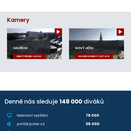
Kamery
HAVÍŘOV
NOVÝ JIČÍN
NÁMĚSTÍ REPUBLIKY, HAVÍŘOV
MASARYKOVO NÁMĚSTÍ, NOVÝ JIČÍN
Denně nás sleduje
148 000
diváků
televizní vysílání
78 000
portál polar.cz
35 000