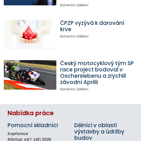
Komerční sdělení
ČPZP vyzývá k darování
krve
Komerční sdělení
Český motocyklový tým SP
race project bodoval v
Oscherslebenu a zrychlil
závodní Aprilii
Komerční sdělení
Nabídka práce
Pomocní skladníci
Dělníci v oblasti
výstavby a údržby
Kopřivnice
budov
Nástup: od 1. září 2026