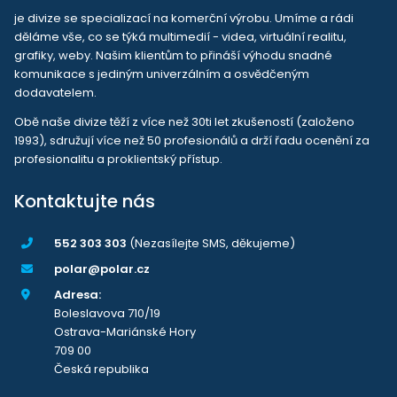
je divize se specializací na komerční výrobu. Umíme a rádi
děláme vše, co se týká multimedií - videa, virtuální realitu,
grafiky, weby. Našim klientům to přináší výhodu snadné
komunikace s jediným univerzálním a osvědčeným
dodavatelem.
Obě naše divize těží z více než 30ti let zkušeností (založeno
1993), sdružují více než 50 profesionálů a drží řadu ocenění za
profesionalitu a proklientský přístup.
Kontaktujte nás
552 303 303
(Nezasílejte SMS, děkujeme)
polar@polar.cz
Adresa:
Boleslavova 710/19
Ostrava-Mariánské Hory
709 00
Česká republika