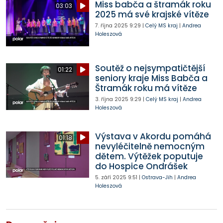
Miss babča a štramák roku
03:03
2025 má své krajské vítěze
7. října 2025
9:29
|
Celý MS kraj
|
Andrea
Holeszová
Soutěž o nejsympatičtější
01:22
seniory kraje Miss Babča a
Štramák roku má vítěze
3. října 2025
9:29
|
Celý MS kraj
|
Andrea
Holeszová
Výstava v Akordu pomáhá
01:18
nevyléčitelně nemocným
dětem. Výtěžek poputuje
do Hospice Ondrášek
5. září 2025
9:51
|
Ostrava-Jih
|
Andrea
Holeszová