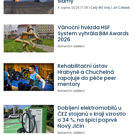
slámy
4. srpna 2026
17:38
|
Celý MS kraj
|
Jiří Cileček
Vánoční hvězda HSF
System vyhrála BIM Awards
2026
Komerční sdělení
Rehabilitační ústav
Hrabyně a Chuchelná
zapojuje do péče peer
mentory
Komerční sdělení
Dobíjení elektromobilů u
ČEZ stojanů v kraji vzrostlo
o 34 %, na špici poprvé
Nový Jičín
Komerční sdělení