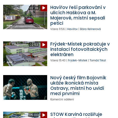
Havířov řeší parkování v
02:38
ulicích Haškova a M.
Majerové, místní sepsali
petici
Včera
11:56
|
Havířov
|
Bára Kelnerová
Frýdek-Místek pokračuje v
02:53
instalaci fotovoltaických
elektráren
Včera
15:43
|
Frýdek-Místek
|
Tomáš Tikal
Nový český film Bojovník
ukáže ikonická místa
Ostravy, místní ho uvidí
mezi prvními
Komerční sdělení
STOW Karviná rozšiřuje
05:00