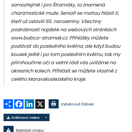
samozřejmě i pro Štramáky, to znamená
charizmatické muže. Senioři se mohou hlásit ti,
kteří už oslavili 65. narozeniny. Všechny
podrobnosti najdete na webových stránkách
www.babca-stramak.cz. Přihlášky můžete
podávat do posledního května, ale když budou
kousek ještě i po tom posledním květnu, tak my
přimhouříme oči a velmi rádi vás uvítáme na
okresních kolech. Přihlásit se můžete vlastně z
celého Moravskoslezského kraje.
Sdílet
Facebook
LinkedIn
X
Vytisknout článek
Stáhnout video
Nahlásit chybu