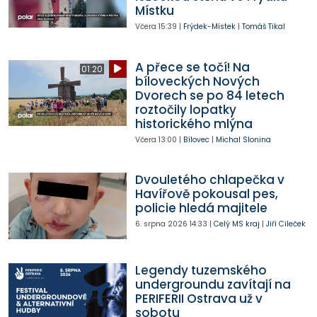
Místku
Včera
15:39
|
Frýdek-Místek
|
Tomáš Tikal
A přece se točí! Na
01:20
bíloveckých Nových
Dvorech se po 84 letech
roztočily lopatky
historického mlýna
Včera
13:00
|
Bílovec
|
Michal Slonina
Dvouletého chlapečka v
Havířově pokousal pes,
policie hledá majitele
6. srpna 2026
14:33
|
Celý MS kraj
|
Jiří Cileček
Legendy tuzemského
undergroundu zavítají na
PERIFERII Ostrava už v
sobotu