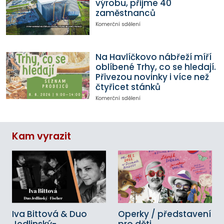
výrobu, přijme 40
zaměstnanců
Komerční sdělení
Na Havlíčkovo nábřeží míří
oblíbené Trhy, co se hledají.
Přivezou novinky i více než
čtyřicet stánků
Komerční sdělení
Kam vyrazit
Iva Bittová & Duo
Operky / představení
Jedlinský-
pro děti