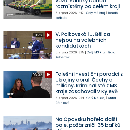
vozů. Sanitky budou
rozmístěny po celém kraji
5. srpna 2026
14:17
|
Celý MS kraj
|
Tomáš
Kořistka
V. Palkovská i J. Bělica
01:26
nejsou na volebních
kandidátkách
5. srpna 2026
12:15
|
Celý MS kraj
|
Bára
Kelnerová
Falešní investiční poradci z
03:02
Ukrajiny obrali Čechy o
miliony. Kriminalisté z MS
kraje zasahovali v Kyjevě
5. srpna 2026
10:14
|
Celý MS kraj
|
Anna
Břenková
Na Opavsku hořelo další
pole, požár zničil 35 balíků