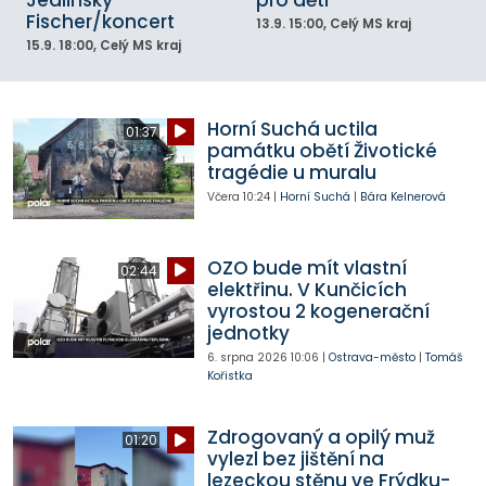
Fischer/koncert
13.9.
15:00
, Celý MS kraj
15.9.
18:00
, Celý MS kraj
Horní Suchá uctila
01:37
památku obětí Životické
tragédie u muralu
Včera
10:24
|
Horní Suchá
|
Bára Kelnerová
OZO bude mít vlastní
02:44
elektřinu. V Kunčicích
vyrostou 2 kogenerační
jednotky
6. srpna 2026
10:06
|
Ostrava-město
|
Tomáš
Kořistka
Zdrogovaný a opilý muž
01:20
vylezl bez jištění na
lezeckou stěnu ve Frýdku-