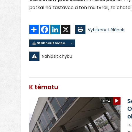
potkal na zastávce a ten mu tvrdil, že chata 
Sdílet
Facebook
LinkedIn
X
Vytisknout článek
Stáhnout video
Nahlásit chybu
K tématu
S
01:24
O
o
14