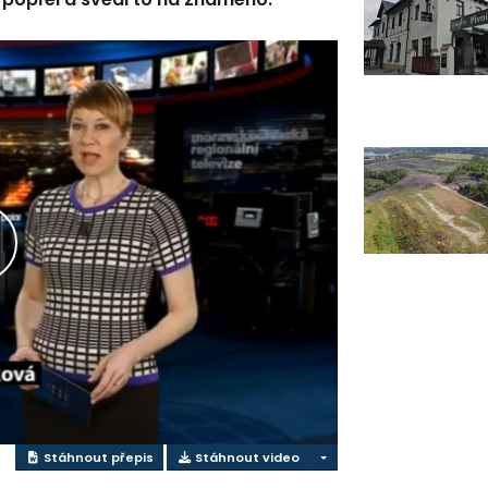
řehrát
ideo
Stáhnout přepis
Stáhnout video