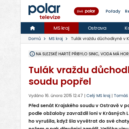
Pořady
R
MS kraj
Ostrava
K
Domů
MS kraj
Tulák vraždu důchodkyně v 
ÚOHS DAL ZÁTORU POKUTU 100 000 ZA CHYBY 
AREÁL LODIČEK V KARVINÉ SE PŘIPRAVUJE NA VE
KARVINÁ ZNÁ BUDOUCÍ PODOBU AREÁLU LODIČ
CYKLISTU (74) SRAZIL V BRUNTÁLU KAMION, JE 
POLICIE HLEDÁ PŘÍPADNÉ SVĚDKY, KTEŘÍ POMŮ
RADNÍ OSTRAVY A POSLANKYNĚ A. HOFFMANNOV
NA POSTUP MINISTERSTVA ŽIVOTNÍHO PROSTŘED
MUŽ V PŘÍBOŘE SE VÁŽNĚ ZRANIL PŘI PRÁCI S 
SLEZSKÁ OSTRAVA PŘIPRAVUJE PROJEKTOVOU D
PODEZŘELÝ BALÍČEK ZASTAVIL PROVOZ NA NÁDRA
CHLAPEČKA (2) V HAVÍŘOVĚ POKOUSAL PES, POLI
MS KRAJ VYBUDUJE ZA 40 MILIONŮ V JABLUNKOVĚ
FOTBALISTA LAURI LAINE SE VRACÍ Z BANÍKU OS
F-M DOKONČIL VOLNOČASOVÝ AREÁL RIVKA PA
NA SLEZSKÉ HARTĚ PŘIBYLO SINIC, VODA MÁ H
Tulák vraždu důchod
soudu popřel
Vydáno 16. února 2015 12:47 |
Celý MS kraj
|
Tomáš 
Před senát Krajského soudu v Ostravě v pon
podle obžaloby zavraždil loni v Krásných
ho vyrušila, když šla vyvětrat do své chaty,
nožem a pak dřevěnici zapálil. Velička vin