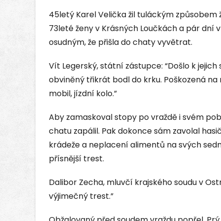
45letý Karel Velička žil tuláckým způsobem ž
73leté ženy v Krásných Loučkách a pár dní v
osudným, že přišla do chaty vyvětrat.
Vít Legerský, státní zástupce: “Došlo k jejich s
obviněný třikrát bodl do krku. Poškozená na 
mobil, jízdní kolo.”
Aby zamaskoval stopy po vraždě i svém poby
chatu zapálil. Pak dokonce sám zavolal hasiče
krádeže a neplacení alimentů na svých sed
přísnější trest.
Dalibor Zecha, mluvčí krajského soudu v Ostr
výjimečný trest.”
Obžalovaný před soudem vraždu popřel. Prý 