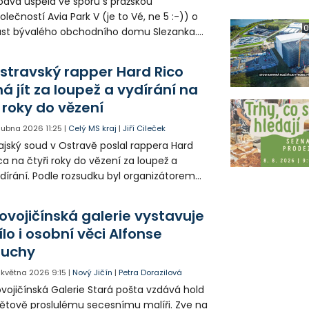
ava uspěla ve sporu s pražskou
olečností Avia Park V (je to Vé, ne 5 :-)) o
0
st bývalého obchodního domu Slezanka.
ajský soud v Ostravě potvrdil rozhodnutí
resního soudu a město se tak stalo
stravský rapper Hard Rico
astníkem zbývající části objektu. Může tak
á jít za loupež a vydírání na
kračovat v přípravě další etapy demolice.
 roky do vězení
 dubna 2026
11:25
|
Celý MS kraj
|
Jiří Cileček
ajský soud v Ostravě poslal rappera Hard
ca na čtyři roky do vězení za loupež a
dírání. Podle rozsudku byl organizátorem
padení muže, kterého skupina donutila
dat peníze. Další obžalovaní dostali tresty
ovojičínská galerie vystavuje
 tří do pěti let. Rozsudek zatím není
ílo i osobní věci Alfonse
ravomocný.
uchy
. května 2026
9:15
|
Nový Jičín
|
Petra Dorazilová
vojičínská Galerie Stará pošta vzdává hold
ětově proslulému secesnímu malíři. Zve na