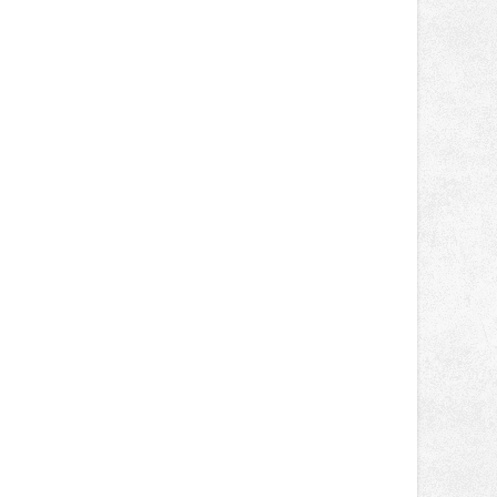
oblíbené stálice, ale také na řadu
novinek, které v Ostravě běžně
nepotkají.