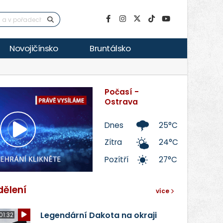
Novojičínsko
Bruntálsko
Počasí -
Ostrava
Dnes
25°C
Přehrát
Zítra
24°C
Pozítří
27°C
video
dělení
více
Legendární Dakota na okraji
01:32