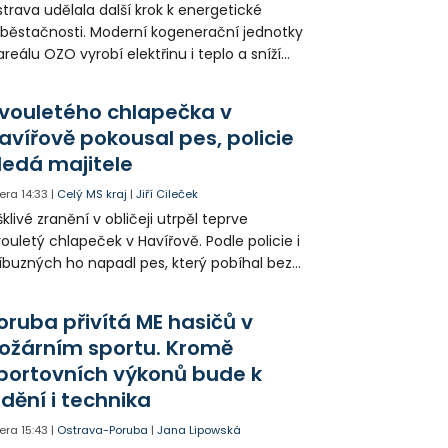
trava udělala další krok k energetické
běstačnosti. Moderní kogenerační jednotky
areálu OZO vyrobí elektřinu i teplo a sníží
klady i emise. Malou elektrárnu postaví
olia přímo v Kunčicích.
vouletého chlapečka v
avířově pokousal pes, policie
ledá majitele
era
14:33
|
Celý MS kraj
|
Jiří Cileček
klivé zranění v obličeji utrpěl teprve
ouletý chlapeček v Havířově. Podle policie i
íbuzných ho napadl pes, který pobíhal bez
dítka a náhubku. Majitel psa údajně z místa
ešel. Případem už se zabývá policie, která
oruba přivítá ME hasičů v
jitele psa hledá.
ožárním sportu. Kromě
portovních výkonů bude k
idění i technika
era
15:43
|
Ostrava-Poruba
|
Jana Lipowská