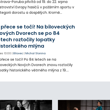
trava-Poruba přivítá od 19. do 22. srpna
strovství Evropy hasičů v požárním sportu v
tegorii dorostu a dospělých. Kromě
ortovních výkonů budou k vidění také
ázky historické i současné techniky.
 přece se točí! Na bíloveckých
ových Dvorech se po 84
etech roztočily lopatky
istorického mlýna
es
13:00
|
Bílovec
|
Michal Slonina
přece se točí! Po 84 letech se na
loveckých Nových Dvorech znovu roztočily
patky historického větrného mlýna z 19.
oletí. Kvůli nepříznivému větru je ale museli
zpohybovat dobrovolníci.