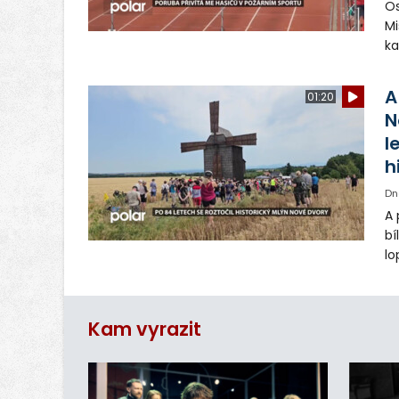
Os
Mi
ka
sp
uk
A
01:20
N
l
h
Dn
A 
bí
lo
st
ro
Kam vyrazit