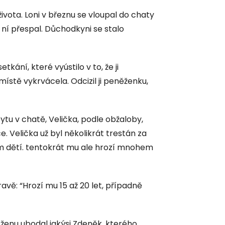
ivota. Loni v březnu se vloupal do chaty
 ní přespal. Důchodkyni se stalo
etkání, které vyústilo v to, že ji
místě vykrvácela. Odcizil ji peněženku,
tu v chatě, Velička, podle obžaloby,
. Velička už byl několikrát trestán za
m dětí. tentokrát mu ale hrozí mnohem
avě: “Hrozí mu 15 až 20 let, případně
ženu ubodal jakýsi Zdeněk, kterého