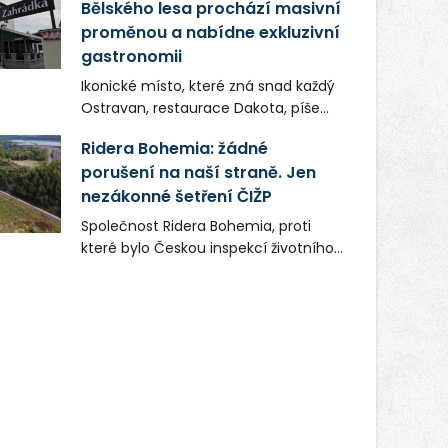
Bělského lesa prochází masivní
proměnou a nabídne exkluzivní
gastronomii
Ikonické místo, které zná snad každý
Ostravan, restaurace Dakota, píše
novou kapitolu. Silná mateřská
Ridera Bohemia: žádné
společnost Dang Investment Group
porušení na naší straně. Jen
s.r.o. investuje do projektu přes 50
nezákonné šetření ČIŽP
milionů korun. Cílem je přinést
Ostravě dva špičkové gastronomické
Společnost Ridera Bohemia, proti
koncepty, které v regionu dosud
které bylo Českou inspekcí životního
chyběly, luxusní středomořskou
prostředí (ČIŽP) čtyři roky vedeno
kuchyni a autentickou asijskou
vykonstruované řízení, při realizaci
gastronomii.
OVS na heřmanické haldě
postupovala v souladu se zákonem a
zadáním státního podniku DIAMO a v
této souvislosti nelze hovořit o
žádném odpadu. Ridera od počátku
označovala řízení ČIŽP za nezákonné
a domáhala se práva na spravedlivý