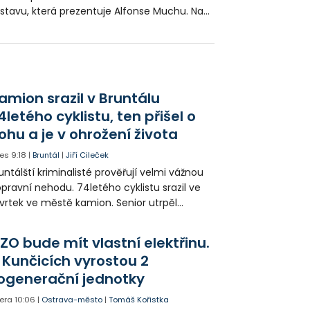
stavu, která prezentuje Alfonse Muchu. Na
rnisáži byla přítomna i vnučka autora
avné Slovanské epopeje.
amion srazil v Bruntálu
4letého cyklistu, ten přišel o
ohu a je v ohrožení života
es
9:18
|
Bruntál
|
Jiří Cileček
untálští kriminalisté prověřují velmi vážnou
pravní nehodu. 74letého cyklistu srazil ve
vrtek ve městě kamion. Senior utrpěl
vastující zranění nohy a v ohrožení života
l letecky přepraven do nemocnice. Policie
ZO bude mít vlastní elektřinu.
edá případné svědky.
 Kunčicích vyrostou 2
ogenerační jednotky
era
10:06
|
Ostrava-město
|
Tomáš Kořistka