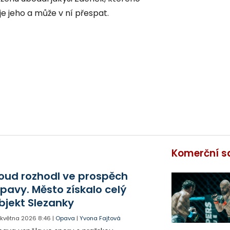
je jeho a může v ní přespat.
Komerční s
oud rozhodl ve prospěch
pavy. Město získalo celý
bjekt Slezanky
. května 2026
8:46
|
Opava
|
Yvona Fajtová