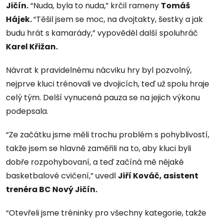
Jičín.
“Nuda, byla to nuda,” krčil rameny
Tomáš
Hájek.
“Těšil jsem se moc, na dvojtakty, šestky a jak
budu hrát s kamarády,” vypověděl další spoluhráč
Karel Křižan.
Návrat k pravidelnému nácviku hry byl pozvolný,
nejprve kluci trénovali ve dvojicích, teď už spolu hraje
celý tým. Delší vynucená pauza se na jejich výkonu
podepsala.
“Ze začátku jsme měli trochu problém s pohyblivostí,
takže jsem se hlavně zaměřili na to, aby kluci byli
dobře rozpohybovaní, a teď začíná mě nějaké
basketbalové cvičení,” uvedl
Jiří Kováč, asistent
trenéra BC Nový Jičín.
“Otevřeli jsme tréninky pro všechny kategorie, takže