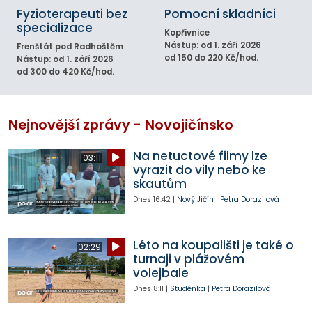
Fyzioterapeuti bez
Pomocní skladníci
specializace
Kopřivnice
Nástup: od 1. září 2026
Frenštát pod Radhoštěm
od 150 do 220 Kč/hod.
Nástup: od 1. září 2026
od 300 do 420 Kč/hod.
Nejnovější zprávy - Novojičínsko
Na netuctové filmy lze
03:11
vyrazit do vily nebo ke
skautům
Dnes
16:42
|
Nový Jičín
|
Petra Dorazilová
Léto na koupališti je také o
02:29
turnaji v plážovém
volejbale
Dnes
8:11
|
Studénka
|
Petra Dorazilová