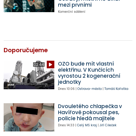
mezi prvními
Komerční sdělení
Doporučujeme
OZO bude mít vlastní
02:44
elektřinu. V Kunčicích
vyrostou 2 kogenerační
jednotky
Dnes
10:06
|
Ostrava-město
|
Tomáš Kořistka
Dvouletého chlapečka v
Havířově pokousal pes,
policie hledá majitele
Dnes
14:33
|
Celý MS kraj
|
Jiří Cileček