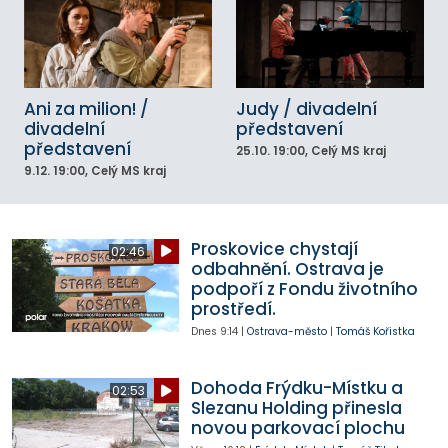
Ani za milion! /
Judy / divadelní
divadelní
představení
představení
25.10.
19:00
, Celý MS kraj
9.12.
19:00
, Celý MS kraj
Proskovice chystají
02:46
odbahnění. Ostrava je
podpoří z Fondu životního
prostředí.
Dnes
9:14
|
Ostrava-město
|
Tomáš Kořistka
Dohoda Frýdku-Místku a
02:53
Slezanu Holding přinesla
novou parkovací plochu