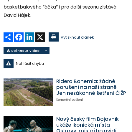
basketbalového “áčka” i pro další sezonu zlstává
David Hájek.
Sdílet
Facebook
LinkedIn
X
Vytisknout článek
Stáhnout video
Nahlásit chybu
Ridera Bohemia: žádné
porušení na naší straně.
Jen nezákonné šetření ČIŽP
Komerční sdělení
Nový český film Bojovník
ukáže ikonická místa
Ostravy, místní ho uvidí