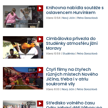
Knihovna nabídla soutěže s
03:13
oslavencem Hurvínkem
Včera
13:54
|
Nový Jičín
|
Petra Dorazilová
Cimbálovka přivezla do
03:29
Studénky atmosféru jižní
Moravy
Včera
10:59
|
Studénka
|
Petra Dorazilová
Čtyři filmy na čtyřech
01:21
různých místech Nového
Jičína, třeba i v atriu
soukromé vily
Včera
8:00
|
Nový Jičín
|
Petra Dorazilová
Středisko volného času
01:46
Odry zabaví děti tábory po