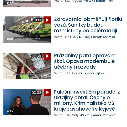
Včera
16:12
|
Frýdek-Místek
|
Tomáš Tikal
Zdravotníci obměňují flotilu
01:18
vozů. Sanitky budou
rozmístěny po celém kraji
Včera
14:17
|
Celý MS kraj
|
Tomáš Kořistka
Prázdniny patří opravám
02:56
škol. Opava modernizuje
učebny i rozvody
Včera
18:13
|
Opava
|
Yvona Fajtová
Falešní investiční poradci z
03:02
Ukrajiny obrali Čechy o
miliony. Kriminalisté z MS
kraje zasahovali v Kyjevě
Včera
10:14
|
Celý MS kraj
|
Anna Břenková