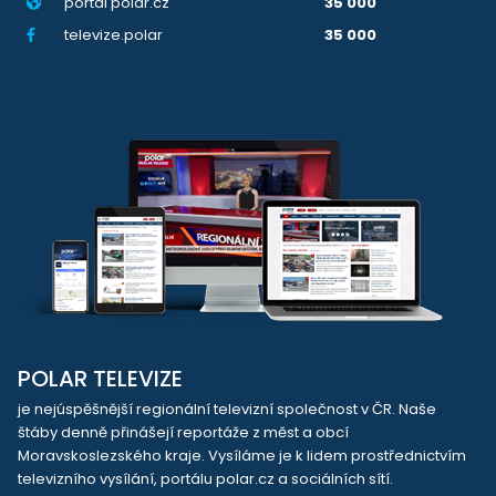
portál polar.cz
35 000
televize.polar
35 000
POLAR TELEVIZE
je nejúspěšnější regionální televizní společnost v ČR. Naše
štáby denně přinášejí reportáže z měst a obcí
Moravskoslezského kraje. Vysíláme je k lidem prostřednictvím
televizního vysílání, portálu polar.cz a sociálních sítí.