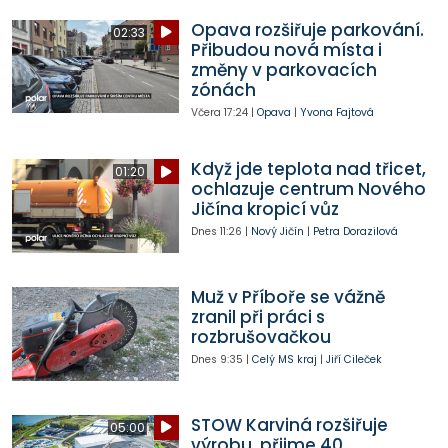
Opava rozšiřuje parkování.
02:33
Přibudou nová místa i
změny v parkovacích
zónách
Včera
17:24
|
Opava
|
Yvona Fajtová
Když jde teplota nad třicet,
01:20
ochlazuje centrum Nového
Jičína kropicí vůz
Dnes
11:26
|
Nový Jičín
|
Petra Dorazilová
Muž v Příboře se vážně
zranil při práci s
rozbrušovačkou
Dnes
9:35
|
Celý MS kraj
|
Jiří Cileček
STOW Karviná rozšiřuje
05:00
výrobu, přijme 40