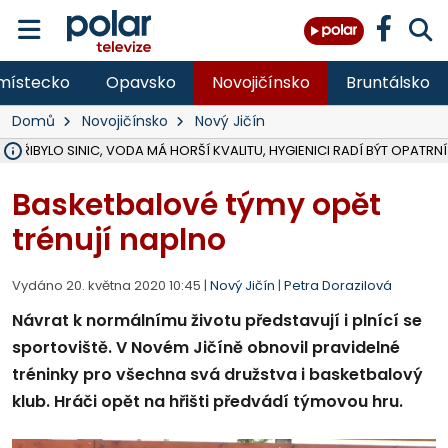
místecko
Opavsko
Novojičínsko
Bruntálsko
Domů
Novojičínsko
Nový Jičín
Ě PŘIBYLO SINIC, VODA MÁ HORŠÍ KVALITU, HYGIENICI RADÍ BÝT OPATRNÍ
ÚOHS DAL ZÁTORU POKUTU 100 000 ZA CHYBY V ZAKÁZCE NA OBN
AREÁL LODIČEK V KARVINÉ SE PŘIPRAVUJE NA VELKOU REKONSTRUKC
KARVINÁ ZNÁ BUDOUCÍ PODOBU AREÁLU LODIČKY V PARKU BOŽEN
MORAVSKOSLEZŠTÍ POLICISTÉ ODHALILI MEZINÁRODNÍ GANG PODVO
LÁKALI LIDI NA ZISKY Z KRYPTOMĚN, INFO A VIDEO NA POLAR.CZ
RADNÍ OSTRAVY A POSLANKYNĚ A. HOFFMANNOVÁ ZA PIRÁTY PODA
NA POSTUP MINISTERSTVA ŽIVOTNÍHO PROSTŘEDÍ V KAUZE HALDY 
MUŽ V PŘÍBOŘE SE VÁŽNĚ ZRANIL PŘI PRÁCI S ROZBRUŠOVAČKOU, I
SLEZSKÁ OSTRAVA PŘIPRAVUJE PROJEKTOVOU DOKUMENTACI PRO 
PODEZŘELÝ BALÍČEK ZASTAVIL PROVOZ NA NÁDRAŽÍ VE F-M, ČEKÁ 
CHLAPEČKA (2) V HAVÍŘOVĚ POKOUSAL PES, POLICIE HLEDÁ MAJITEL
MS KRAJ VYBUDUJE ZA 40 MILIONŮ V JABLUNKOVĚ NOVÝ MOST PŘES O
FOTBALISTA LAURI LAINE SE VRACÍ Z BANÍKU OSTRAVA NA PŮL ROK
F-M DOKONČIL VOLNOČASOVÝ AREÁL RIVKA PARK ZA 62 MILIONŮ,
Basketbalové týmy opět
trénují naplno
Vydáno 20. května 2020 10:45 |
Nový Jičín
|
Petra Dorazilová
Návrat k normálnímu životu představují i plnící se
sportoviště. V Novém Jičíně obnovil pravidelné
tréninky pro všechna svá družstva i basketbalový
klub. Hráči opět na hřišti předvádí týmovou hru.