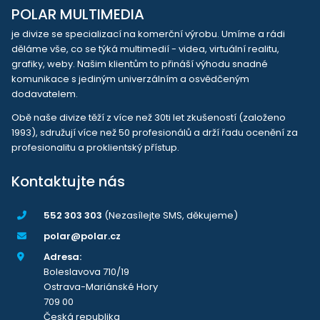
POLAR MULTIMEDIA
je divize se specializací na komerční výrobu. Umíme a rádi
děláme vše, co se týká multimedií - videa, virtuální realitu,
grafiky, weby. Našim klientům to přináší výhodu snadné
komunikace s jediným univerzálním a osvědčeným
dodavatelem.
Obě naše divize těží z více než 30ti let zkušeností (založeno
1993), sdružují více než 50 profesionálů a drží řadu ocenění za
profesionalitu a proklientský přístup.
Kontaktujte nás
552 303 303
(Nezasílejte SMS, děkujeme)
polar@polar.cz
Adresa:
Boleslavova 710/19
Ostrava-Mariánské Hory
709 00
Česká republika