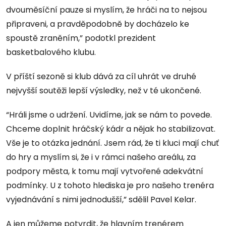
dvouměsíční pauze si myslím, že hráči na to nejsou
připraveni, a pravděpodobně by docházelo ke
spoustě zraněním,” podotkl prezident
basketbalového klubu.
V příští sezoně si klub dává za cíl uhrát ve druhé
nejvyšší soutěži lepší výsledky, než v té ukončené.
“Hráli jsme o udržení. Uvidíme, jak se nám to povede.
Chceme doplnit hráčský kádr a nějak ho stabilizovat.
Vše je to otázka jednání. Jsem rád, že ti kluci mají chuť
do hry a myslím si, že i v rámci našeho areálu, za
podpory města, k tomu mají vytvořené adekvátní
podmínky. U z tohoto hlediska je pro našeho trenéra
vyjednávání s nimi jednodušší,” sdělil Pavel Kelar.
A jen můžeme potvrdit, že hlavním trenérem