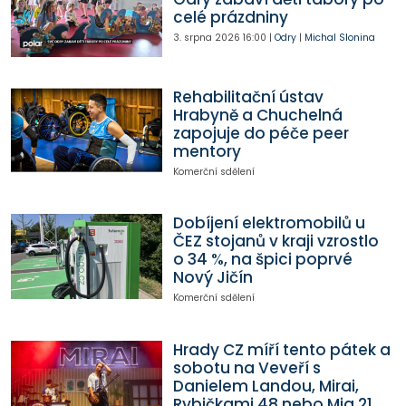
celé prázdniny
3. srpna 2026
16:00
|
Odry
|
Michal Slonina
Rehabilitační ústav
Hrabyně a Chuchelná
zapojuje do péče peer
mentory
Komerční sdělení
Dobíjení elektromobilů u
ČEZ stojanů v kraji vzrostlo
o 34 %, na špici poprvé
Nový Jičín
Komerční sdělení
Hrady CZ míří tento pátek a
sobotu na Veveří s
Danielem Landou, Mirai,
Rybičkami 48 nebo Mig 21