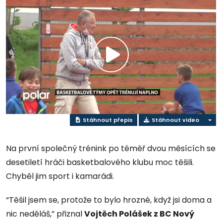
Přehrát
video
Stáhnout přepis
Stáhnout video
Na první společný trénink po téměř dvou měsících se
desetiletí hráči basketbalového klubu moc těšili.
Chyběl jim sport i kamarádi.
“Těšil jsem se, protože to bylo hrozné, když jsi doma a
nic neděláš,” přiznal
Vojtěch Polášek z BC Nový