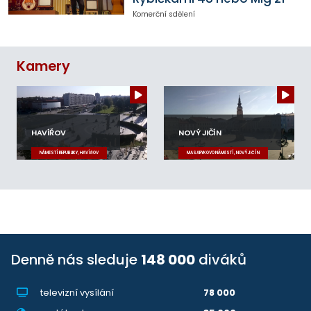
Komerční sdělení
Kamery
HAVÍŘOV
NOVÝ JIČÍN
NÁMĚSTÍ REPUBLIKY, HAVÍŘOV
MASARYKOVO NÁMĚSTÍ, NOVÝ JIČÍN
Denně nás sleduje
148 000
diváků
televizní vysílání
78 000