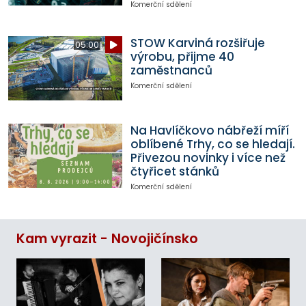
Komerční sdělení
STOW Karviná rozšiřuje
05:00
výrobu, přijme 40
zaměstnanců
Komerční sdělení
Na Havlíčkovo nábřeží míří
oblíbené Trhy, co se hledají.
Přivezou novinky i více než
čtyřicet stánků
Komerční sdělení
Kam vyrazit - Novojičínsko