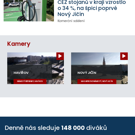
ČEZ stojanů v kraji vzrostlo
o 34 %, na špici poprvé
Nový Jičín
Komerční sdělení
Kamery
HAVÍŘOV
NOVÝ JIČÍN
NÁMĚSTÍ REPUBLIKY, HAVÍŘOV
MASARYKOVO NÁMĚSTÍ, NOVÝ JIČÍN
Denně nás sleduje
148 000
diváků