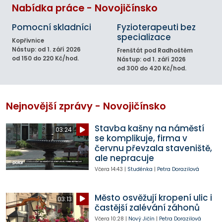
Nabídka práce - Novojičínsko
Pomocní skladníci
Fyzioterapeuti bez
specializace
Kopřivnice
Nástup: od 1. září 2026
Frenštát pod Radhoštěm
od 150 do 220 Kč/hod.
Nástup: od 1. září 2026
od 300 do 420 Kč/hod.
Nejnovější zprávy - Novojičínsko
Stavba kašny na náměstí
03:24
se komplikuje, firma v
červnu převzala staveniště,
ale nepracuje
Včera
14:43
|
Studénka
|
Petra Dorazilová
Město osvěžují kropení ulic i
03:13
častější zalévání záhonů
Včera
10:28
|
Nový Jičín
|
Petra Dorazilová