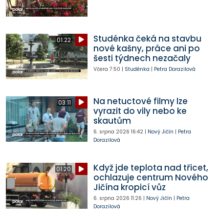
Studénka čeká na stavbu
01:22
nové kašny, práce ani po
šesti týdnech nezačaly
Včera
7:50
|
Studénka
|
Petra Dorazilová
Na netuctové filmy lze
03:11
vyrazit do vily nebo ke
skautům
6. srpna 2026
16:42
|
Nový Jičín
|
Petra
Dorazilová
Když jde teplota nad třicet,
01:20
ochlazuje centrum Nového
Jičína kropicí vůz
6. srpna 2026
11:26
|
Nový Jičín
|
Petra
Dorazilová