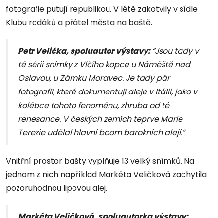
fotografie putují republikou. V létě zakotvily v sídle
Klubu rodáků a přátel města na baště.
Petr Velička, spoluautor výstavy:
“Jsou tady v
té sérii snímky z Vlčího kopce u Náměště nad
Oslavou, u Zámku Moravec. Je tady pár
fotografií, které dokumentují aleje v Itálii, jako v
kolébce tohoto fenoménu, zhruba od té
renesance. V českých zemích teprve Marie
Terezie udělal hlavní boom barokních alejí.”
Vnitřní prostor bašty vyplňuje 13 velký snímků. Na
jednom z nich například Markéta Veličková zachytila
pozoruhodnou lipovou alej.
Markéta Veličková, spoluautorka výstavy: