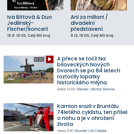
Iva Bittová & Duo
Ani za milion! /
Jedlinský-
divadelní
Fischer/koncert
představení
15.9.
18:00
, Celý MS kraj
9.12.
19:00
, Celý MS kraj
A přece se točí! Na
01:20
bíloveckých Nových
Dvorech se po 84 letech
roztočily lopatky
historického mlýna
Včera
13:00
|
Bílovec
|
Michal Slonina
Kamion srazil v Bruntálu
74letého cyklistu, ten přišel
o nohu a je v ohrožení
života
Včera
9:18
|
Bruntál
|
Jiří Cileček