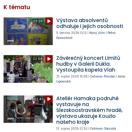
K tématu
Výstava absolventů
03:29
odhaluje i jejich osobnosti
11. června 2026
12:12
|
Nový Jičín
|
Petra
Dorazilová
Závěrečný koncert Limitů
02:56
hudby v Galerii Dukla.
Vystoupila kapela Viah
21. srpna 2025
15:08
|
Ostrava-Poruba
|
Jana
Lipowská
Ateliér Hamaka podruhé
02:41
vystavuje na
Slezskoostravském hradě,
výstava ukazuje Kouzlo
našeho kraje
13. srpna 2025
12:30
|
Ostrava-Slezská