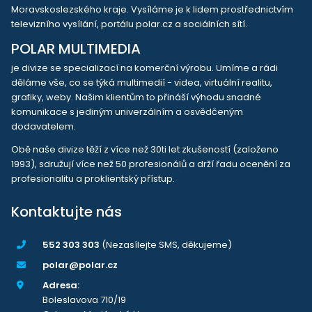
Moravskoslezského kraje. Vysíláme je k lidem prostřednictvím
televizního vysílání, portálu polar.cz a sociálních sítí.
POLAR MULTIMEDIA
je divize se specializací na komerční výrobu. Umíme a rádi
děláme vše, co se týká multimedií - videa, virtuální realitu,
grafiky, weby. Našim klientům to přináší výhodu snadné
komunikace s jediným univerzálním a osvědčeným
dodavatelem.
Obě naše divize těží z více než 30ti let zkušeností (založeno
1993), sdružují více než 50 profesionálů a drží řadu ocenění za
profesionalitu a proklientský přístup.
Kontaktujte nás
552 303 303
(Nezasílejte SMS, děkujeme)
polar@polar.cz
Adresa:
Boleslavova 710/19