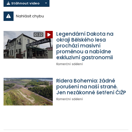
Stáhnout video
Nahlásit chybu
Legendární Dakota na
01:32
okraji Bělského lesa
prochází masivní
proměnou a nabídne
exkluzivní gastronomii
Komerční sdělení
Ridera Bohemia: žádné
porušení na naší straně.
Jen nezákonné šetření ČIŽP
Komerční sdělení