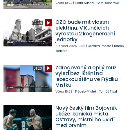
Včera
10:24
|
Horní Suchá
|
Bára Kelnerová
OZO bude mít vlastní
02:44
elektřinu. V Kunčicích
vyrostou 2 kogenerační
jednotky
6. srpna 2026
10:06
|
Ostrava-město
|
Tomáš
Kořistka
Zdrogovaný a opilý muž
01:20
vylezl bez jištění na
lezeckou stěnu ve Frýdku-
Místku
Včera
15:39
|
Frýdek-Místek
|
Tomáš Tikal
Nový český film Bojovník
ukáže ikonická místa
Ostravy, místní ho uvidí
mezi prvními