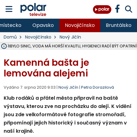
místecko
Opavsko
Novojičínsko
Bruntálsko
Domů
Novojičínsko
Nový Jičín
Ě PŘIBYLO SINIC, VODA MÁ HORŠÍ KVALITU, HYGIENICI RADÍ BÝT OPATRNÍ
ÚOHS DAL ZÁTORU POKUTU 100 000 ZA CHYBY V ZAKÁZCE NA OBN
AREÁL LODIČEK V KARVINÉ SE PŘIPRAVUJE NA VELKOU REKONSTRUKC
KARVINÁ ZNÁ BUDOUCÍ PODOBU AREÁLU LODIČKY V PARKU BOŽEN
CYKLISTU (74) SRAZIL V BRUNTÁLU KAMION, JE V OHROŽENÍ ŽIVOTA,
POLICIE HLEDÁ PŘÍPADNÉ SVĚDKY, KTEŘÍ POMŮŽOU OBJASNIT PRŮ
RADNÍ OSTRAVY A POSLANKYNĚ A. HOFFMANNOVÁ ZA PIRÁTY PODA
NA POSTUP MINISTERSTVA ŽIVOTNÍHO PROSTŘEDÍ V KAUZE HALDY 
MUŽ V PŘÍBOŘE SE VÁŽNĚ ZRANIL PŘI PRÁCI S ROZBRUŠOVAČKOU, I
SLEZSKÁ OSTRAVA PŘIPRAVUJE PROJEKTOVOU DOKUMENTACI PRO 
PODEZŘELÝ BALÍČEK ZASTAVIL PROVOZ NA NÁDRAŽÍ VE F-M, ČEKÁ 
CHLAPEČKA (2) V HAVÍŘOVĚ POKOUSAL PES, POLICIE HLEDÁ MAJITEL
MS KRAJ VYBUDUJE ZA 40 MILIONŮ V JABLUNKOVĚ NOVÝ MOST PŘES O
FOTBALISTA LAURI LAINE SE VRACÍ Z BANÍKU OSTRAVA NA PŮL ROK
F-M DOKONČIL VOLNOČASOVÝ AREÁL RIVKA PARK ZA 62 MILIONŮ,
Kamenná bašta je
lemována alejemi
Vydáno 7. srpna 2020 9:03 |
Nový Jičín
|
Petra Dorazilová
Klub rodáků a přátel města připravil na baště
výstavu, kterou zve na procházku do alejí. K vidění
jsou zde velkoformátové fotografie stromořadí,
připomínají jejich historický i současný význam v
naší krajině.