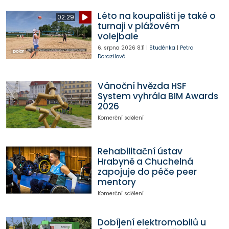
Léto na koupališti je také o
02:29
turnaji v plážovém
volejbale
6. srpna 2026
8:11
|
Studénka
|
Petra
Dorazilová
Vánoční hvězda HSF
System vyhrála BIM Awards
2026
Komerční sdělení
Rehabilitační ústav
Hrabyně a Chuchelná
zapojuje do péče peer
mentory
Komerční sdělení
Dobíjení elektromobilů u