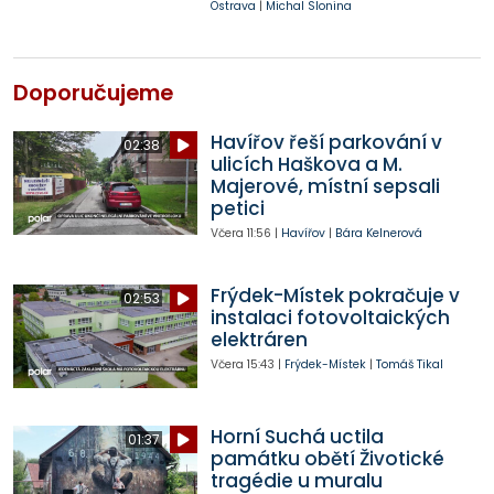
Ostrava
|
Michal Slonina
Doporučujeme
Havířov řeší parkování v
02:38
ulicích Haškova a M.
Majerové, místní sepsali
petici
Včera
11:56
|
Havířov
|
Bára Kelnerová
Frýdek-Místek pokračuje v
02:53
instalaci fotovoltaických
elektráren
Včera
15:43
|
Frýdek-Místek
|
Tomáš Tikal
Horní Suchá uctila
01:37
památku obětí Životické
tragédie u muralu