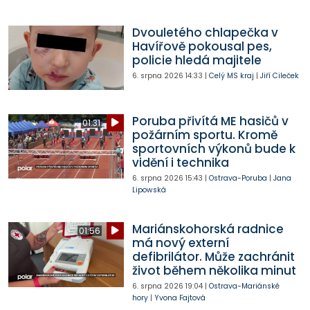
Dvouletého chlapečka v
Havířově pokousal pes,
policie hledá majitele
6. srpna 2026
14:33
|
Celý MS kraj
|
Jiří Cileček
Poruba přivítá ME hasičů v
01:31
požárním sportu. Kromě
sportovních výkonů bude k
vidění i technika
6. srpna 2026
15:43
|
Ostrava-Poruba
|
Jana
Lipowská
Mariánskohorská radnice
01:56
má nový externí
defibrilátor. Může zachránit
život během několika minut
6. srpna 2026
19:04
|
Ostrava-Mariánské
hory
|
Yvona Fajtová