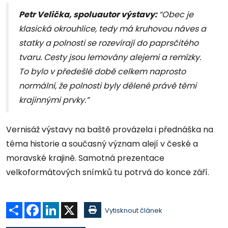
Petr Velička, spoluautor výstavy:
“Obec je
klasická okrouhlice, tedy má kruhovou náves a
statky a polnosti se rozevírají do paprsčitého
tvaru. Cesty jsou lemovány alejemi a remízky.
To bylo v předešlé době celkem naprosto
normální, že polnosti byly dělené právě těmi
krajinnými prvky.”
Vernisáž výstavy na baště provázela i přednáška na
téma historie a současný význam alejí v české a
moravské krajině. Samotná prezentace
velkoformátových snímků tu potrvá do konce září.
Sdílet
Facebook
LinkedIn
X
Vytisknout článek