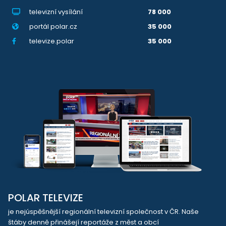
televizní vysílání
78 000
portál polar.cz
35 000
televize.polar
35 000
POLAR TELEVIZE
je nejúspěšnější regionální televizní společnost v ČR. Naše
štáby denně přinášejí reportáže z měst a obcí