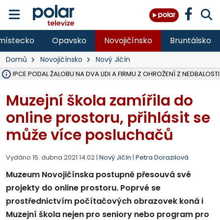
místecko
Opavsko
Novojičínsko
Bruntálsko
Domů
Novojičínsko
Nový Jičín
ÁSTUPCE PODAL ŽALOBU NA DVA LIDI A FIRMU Z OHROŽENÍ Z NEDBALOSTI
NA BÍLOVECKÝCH NOVÝCH DVORECH SE PO 84 LETECH ROZTOČILY L
KARVINSKÉ MOŘE ZÍSKÁ NOVÉ GASTRO ZÁZEMÍ S VYHLÍDKOVOU TER
REKONSTRUKCE MATEŘSKÉ ŠKOLY V CHLEBIČOVĚ MÍŘÍ DO FINÁLE, VÍ
CYKLISTU (74) SRAZIL V BRUNTÁLU KAMION, JE V OHROŽENÍ ŽIVOTA,
POLICIE HLEDÁ PŘÍPADNÉ SVĚDKY, KTEŘÍ POMŮŽOU OBJASNIT PRŮ
MS KRAJ DOKONČIL OPRAVU SILNICE MEZI VRBNEM A HEŘMANOVICEM
SMVAK NABÍZÍ V DOBĚ SUCHA VODU OBCÍM A FIRMÁM, CISTERNY JE
F-M POKRAČUJE V INSTALACI FOTOVOLTAICKÝCH ELEKTRÁREN, REP
SENIOR AKADEMIE V OPAVĚ ZAHÁJILA DALŠÍ BĚH, REPORTÁŽ NA POL
PLANETÁRIUM V OSTRAVĚ CHYSTÁ POZOROVÁNÍ ČÁSTEČNÉHO ZATMĚ
OPRAVA ULIC V HAVÍŘOVĚ UKONČÍ NELEGÁLNÍ PARKOVÁNÍ VE VNI
V HAVÍŘOVĚ SE TĚŽCE ZRANIL MOTORKÁŘ PO SRÁŽCE S AUTEM, INF
FC BANÍK OSTRAVA PROHRÁL V HRADCI KRÁLOVÉ 1:2, OD 43. MINUTY 
MOTORKÁŘ VE F-M BĚHEM PŘEDJÍŽDĚNÍ SRAZIL CHODCE A ZEMŘE
Muzejní škola zamířila do
online prostoru, přihlásit se
může více posluchačů
Vydáno 15. dubna 2021 14:02 |
Nový Jičín
|
Petra Dorazilová
Muzeum Novojičínska postupně přesouvá své
projekty do online prostoru. Poprvé se
prostřednictvím počítačových obrazovek koná i
Muzejní škola nejen pro seniory nebo program pro