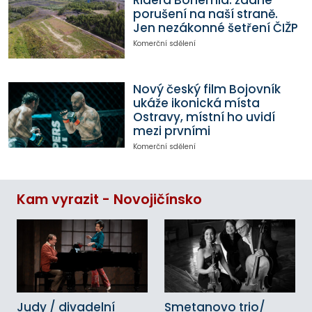
Ridera Bohemia: žádné
porušení na naší straně.
Jen nezákonné šetření ČIŽP
Komerční sdělení
Nový český film Bojovník
ukáže ikonická místa
Ostravy, místní ho uvidí
mezi prvními
Komerční sdělení
Kam vyrazit - Novojičínsko
Judy / divadelní
Smetanovo trio/