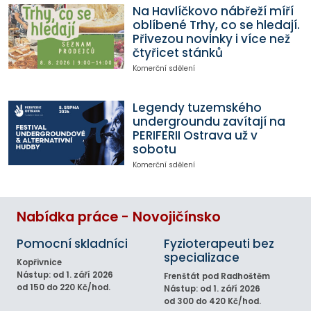
Na Havlíčkovo nábřeží míří
oblíbené Trhy, co se hledají.
Přivezou novinky i více než
čtyřicet stánků
Komerční sdělení
Legendy tuzemského
undergroundu zavítají na
PERIFERII Ostrava už v
sobotu
Komerční sdělení
Nabídka práce - Novojičínsko
Pomocní skladníci
Fyzioterapeuti bez
specializace
Kopřivnice
Nástup: od 1. září 2026
Frenštát pod Radhoštěm
od 150 do 220 Kč/hod.
Nástup: od 1. září 2026
od 300 do 420 Kč/hod.