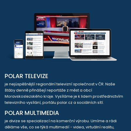
POLAR TELEVIZE
je nejúspěšnější regionální televizní společnost v ČR. Naše
štáby denně přinášejí reportáže z měst a obcí
Moravskoslezského kraje. Vysíláme je k lidem prostřednictvím
televizního vysílání, portálu polar.cz a sociálních sítí.
POLAR MULTIMEDIA
je divize se specializací na komerční výrobu. Umíme a rádi
děláme vše, co se týká multimedií - videa, virtuální realitu,