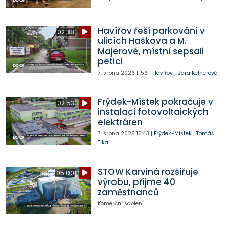
Havířov řeší parkování v
02:38
ulicích Haškova a M.
Majerové, místní sepsali
petici
7. srpna 2026
11:56
|
Havířov
|
Bára Kelnerová
Frýdek-Místek pokračuje v
02:53
instalaci fotovoltaických
elektráren
7. srpna 2026
15:43
|
Frýdek-Místek
|
Tomáš
Tikal
STOW Karviná rozšiřuje
05:00
výrobu, přijme 40
zaměstnanců
Komerční sdělení