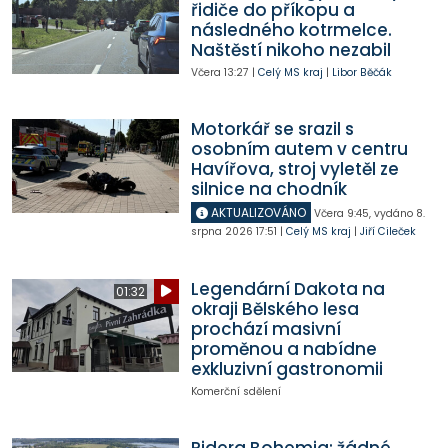
řidiče do příkopu a
následného kotrmelce.
Naštěstí nikoho nezabil
Včera
13:27
|
Celý MS kraj
|
Libor Běčák
Motorkář se srazil s
osobním autem v centru
Havířova, stroj vyletěl ze
silnice na chodník
AKTUALIZOVÁNO
Včera
9:45
,
vydáno 8.
srpna 2026
17:51
|
Celý MS kraj
|
Jiří Cileček
Legendární Dakota na
01:32
okraji Bělského lesa
prochází masivní
proměnou a nabídne
exkluzivní gastronomii
Komerční sdělení