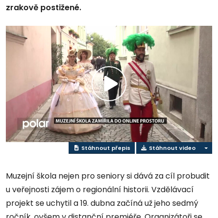
zrakově postižené.
Přehrát
video
Stáhnout přepis
Stáhnout video
Muzejní škola nejen pro seniory si dává za cíl probudit
u veřejnosti zájem o regionální historii. Vzdělávací
projekt se uchytil a 19. dubna začíná už jeho sedmý
ročník, ovšem v distanční premiéře. Organizátoři se