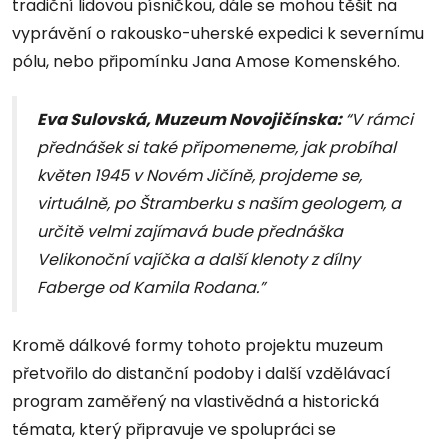
tradiční lidovou písničkou, dále se mohou těšit na
vyprávění o rakousko-uherské expedici k severnímu
pólu, nebo připomínku Jana Amose Komenského.
Eva Sulovská, Muzeum Novojičínska:
“V rámci
přednášek si také připomeneme, jak probíhal
květen 1945 v Novém Jičíně, projdeme se,
virtuálně, po Štramberku s naším geologem, a
určitě velmi zajímavá bude přednáška
Velikonoční vajíčka a další klenoty z dílny
Faberge od Kamila Rodana.”
Kromě dálkové formy tohoto projektu muzeum
přetvořilo do distanční podoby i další vzdělávací
program zaměřený na vlastivědná a historická
témata, který připravuje ve spolupráci se