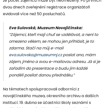
že počet zájemců může být neomezený. Po prvních
dvou dnech zveřejnění registrace organizátoři
evidovali více než 50 posluchačů.
Eva Sulovská, Muzeum Novojičínska:
“Zájemci, kteří mají chuť se vzdělávat, a není to
omezeno věkem, se mohou jen přihlásit, je to
zdarma. Stačí na můj e-mail
eva.sulovska@muzeumnj.cz
poslat ano, mám
zájem, jméno a svou e-mailovou adresu. Já si je
zařadím do prezentace a budu jim každé
pondělí posílat danou přednášku.”
Na tématech spolupracovali odborníci z
novojičínského muzea, okresního archivu a dalších
institucí. 19. dubna se účastníci školy seznámí s