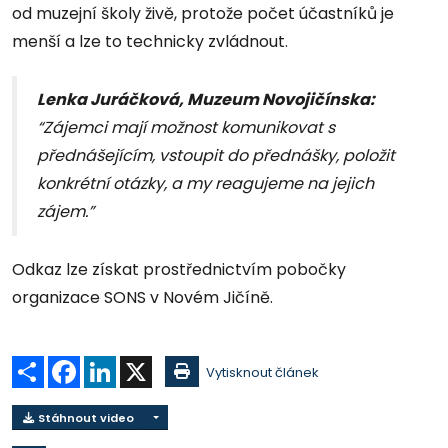
od muzejní školy živě, protože počet účastníků je
menší a lze to technicky zvládnout.
Lenka Juráčková, Muzeum Novojičínska:
“Zájemci mají možnost komunikovat s
přednášejícím, vstoupit do přednášky, položit
konkrétní otázky, a my reagujeme na jejich
zájem.”
Odkaz lze získat prostřednictvím pobočky
organizace SONS v Novém Jičíně.
Sdílet
Facebook
LinkedIn
X
Vytisknout článek
Stáhnout video