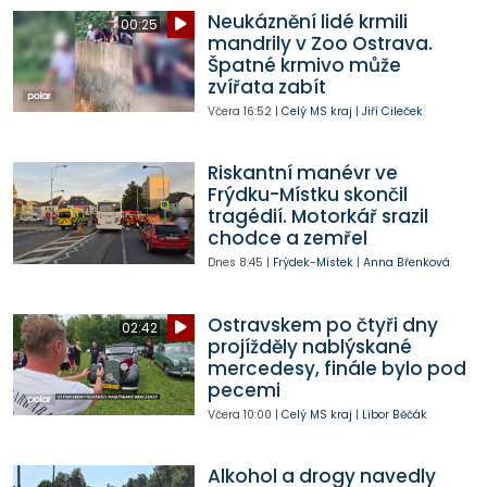
Neukáznění lidé krmili
00:25
mandrily v Zoo Ostrava.
Špatné krmivo může
zvířata zabít
Včera
16:52
|
Celý MS kraj
|
Jiří Cileček
Riskantní manévr ve
Frýdku-Místku skončil
tragédií. Motorkář srazil
chodce a zemřel
Dnes
8:45
|
Frýdek-Místek
|
Anna Břenková
Ostravskem po čtyři dny
02:42
projížděly nablýskané
mercedesy, finále bylo pod
pecemi
Včera
10:00
|
Celý MS kraj
|
Libor Běčák
Alkohol a drogy navedly