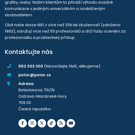
grafiky, weby. Našim klientům to přináší výhodu snadné
komunikace s jediným univerzálním a osvědčeným
dodavatelem.
Obě naše divize těží z více než 30ti let zkušeností (založeno
1993), sdružují více než 50 profesionálů a drží řadu ocenění za
profesionalitu a proklientský přístup.
Kontaktujte nás
552 303 303
(Nezasílejte SMS, děkujeme)
polar@polar.cz
Adresa:
Boleslavova 710/19
Ostrava-Mariánské Hory
709 00
Česká republika