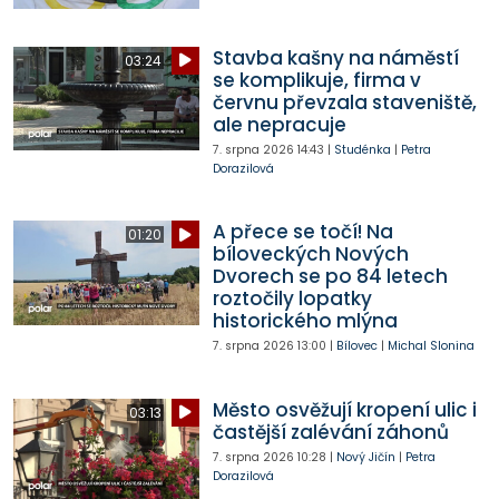
Stavba kašny na náměstí
03:24
se komplikuje, firma v
červnu převzala staveniště,
ale nepracuje
7. srpna 2026
14:43
|
Studénka
|
Petra
Dorazilová
A přece se točí! Na
01:20
bíloveckých Nových
Dvorech se po 84 letech
roztočily lopatky
historického mlýna
7. srpna 2026
13:00
|
Bílovec
|
Michal Slonina
Město osvěžují kropení ulic i
03:13
častější zalévání záhonů
7. srpna 2026
10:28
|
Nový Jičín
|
Petra
Dorazilová