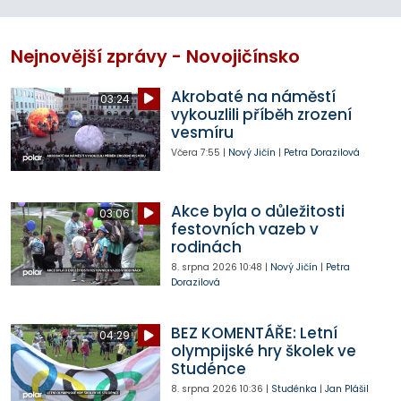
Nejnovější zprávy - Novojičínsko
Akrobaté na náměstí
03:24
vykouzlili příběh zrození
vesmíru
Včera
7:55
|
Nový Jičín
|
Petra Dorazilová
Akce byla o důležitosti
03:06
festovních vazeb v
rodinách
8. srpna 2026
10:48
|
Nový Jičín
|
Petra
Dorazilová
BEZ KOMENTÁŘE: Letní
04:29
olympijské hry školek ve
Studénce
8. srpna 2026
10:36
|
Studénka
|
Jan Plášil