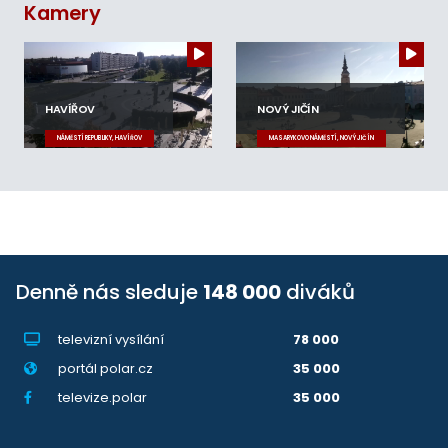
Kamery
HAVÍŘOV
NOVÝ JIČÍN
NÁMĚSTÍ REPUBLIKY, HAVÍŘOV
MASARYKOVO NÁMĚSTÍ, NOVÝ JIČÍN
Denně nás sleduje
148 000
diváků
televizní vysílání
78 000
portál polar.cz
35 000
televize.polar
35 000