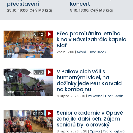
představení
koncert
25.10.
19:00
, Celý MS kraj
5.10.
18:00
, Celý MS kraj
Před promítáním letního
01:42
kina v Návsí zahrála kapela
Blaf
Včera
12:00
|
Návsí
|
Libor Běčák
V Palkovicích válí s
01:30
humornými videi, na
dožínky jede Petr Kotvald
na kombajnu
8. srpna 2026
9:16
|
Palkovice
|
Libor Běčák
Senior akademie v Opavě
02:50
zahájila další běh. Zájem
seniorů byl obrovský
8. srpna 2026
10:28
|
Opava
|
Yvona Fajtová