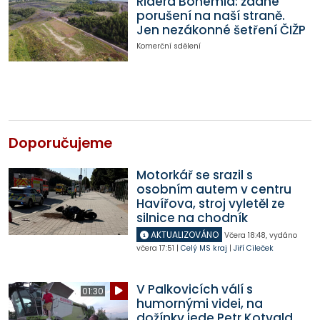
Ridera Bohemia: žádné
porušení na naší straně.
Jen nezákonné šetření ČIŽP
Komerční sdělení
Doporučujeme
Motorkář se srazil s
osobním autem v centru
Havířova, stroj vyletěl ze
silnice na chodník
AKTUALIZOVÁNO
Včera
18:48
,
vydáno
včera
17:51
|
Celý MS kraj
|
Jiří Cileček
V Palkovicích válí s
01:30
humornými videi, na
dožínky jede Petr Kotvald