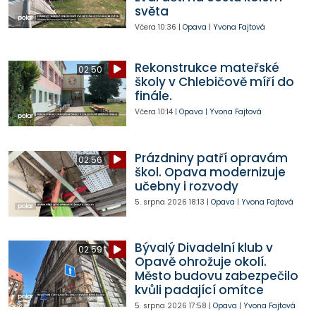
světa
Včera
10:36
|
Opava
|
Yvona Fajtová
Rekonstrukce mateřské
02:50
školy v Chlebičově míří do
finále.
Včera
10:14
|
Opava
|
Yvona Fajtová
Prázdniny patří opravám
02:56
škol. Opava modernizuje
učebny i rozvody
5. srpna 2026
18:13
|
Opava
|
Yvona Fajtová
Bývalý Divadelní klub v
02:59
Opavě ohrožuje okolí.
Město budovu zabezpečilo
kvůli padající omítce
5. srpna 2026
17:58
|
Opava
|
Yvona Fajtová