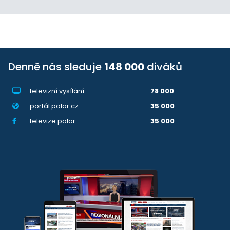
Denně nás sleduje
148 000
diváků
televizní vysílání
78 000
portál polar.cz
35 000
televize.polar
35 000