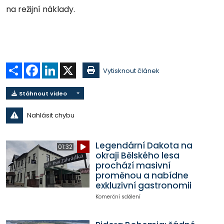
na režijní náklady.
Sdílet
Facebook
LinkedIn
X
Vytisknout článek
Stáhnout video
Nahlásit chybu
Legendární Dakota na
01:32
okraji Bělského lesa
prochází masivní
proměnou a nabídne
exkluzivní gastronomii
Komerční sdělení