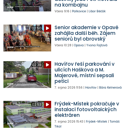
na kombajnu
Včera
9:16
|
Palkovice
|
Libor Běčák
Senior akademie v Opavě
02:50
zahájila další běh. Zájem
seniorů byl obrovský
Včera
10:28
|
Opava
|
Yvona Fajtová
Havířov řeší parkování v
02:38
ulicích Haškova a M.
Majerové, místní sepsali
petici
7. srpna 2026
11:56
|
Havířov
|
Bára Kelnerová
Frýdek-Místek pokračuje v
02:53
instalaci fotovoltaických
elektráren
7. srpna 2026
15:43
|
Frýdek-Místek
|
Tomáš
Tikal