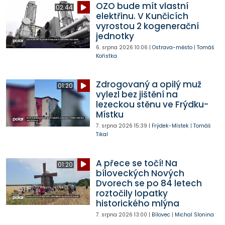
OZO bude mít vlastní
02:44
elektřinu. V Kunčicích
vyrostou 2 kogenerační
jednotky
6. srpna 2026
10:06
|
Ostrava-město
|
Tomáš
Kořistka
Zdrogovaný a opilý muž
01:20
vylezl bez jištění na
lezeckou stěnu ve Frýdku-
Místku
7. srpna 2026
15:39
|
Frýdek-Místek
|
Tomáš
Tikal
A přece se točí! Na
01:20
bíloveckých Nových
Dvorech se po 84 letech
roztočily lopatky
historického mlýna
7. srpna 2026
13:00
|
Bílovec
|
Michal Slonina