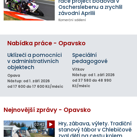
race project bodoval v
Oscherslebenu a zrychlil
závodní Aprilii
Komerční sdělení
Nabídka práce - Opavsko
Uklízeči a pomocníci
Speciální
v administrativních
pedagogové
objektech
Vítkov
Nástup: od 1. září 2026
Opava
od 37 580 do 48 990
Nástup: od 1. září 2026
Kč/měsíc
od 17 600 do 17 600 Kč/měsíc
Nejnovější zprávy - Opavsko
Hry, zábava, výlety. Tradiční
02:42
stanový tábor v Chlebičově
zval děti na cestu kolem