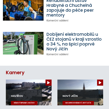
Rehabilitační ústav
Hrabyně a Chuchelná
zapojuje do péče peer
mentory
Komerční sdělení
Dobíjení elektromobilů u
ČEZ stojanů v kraji vzrostlo
o 34 %, na špici poprvé
Nový Jičín
Komerční sdělení
Kamery
HAVÍŘOV
NOVÝ JIČÍN
NÁMĚSTÍ REPUBLIKY, HAVÍŘOV
MASARYKOVO NÁMĚSTÍ, NOVÝ JIČÍN