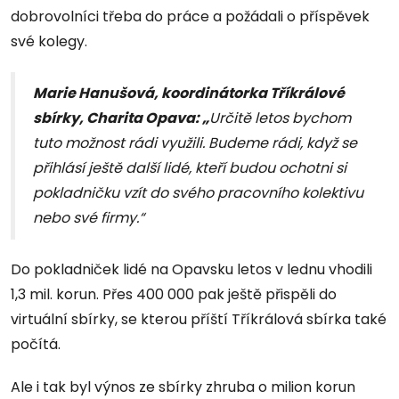
dobrovolníci třeba do práce a požádali o příspěvek
své kolegy.
Marie Hanušová, koordinátorka Tříkrálové
sbírky, Charita Opava: „
Určitě letos bychom
tuto možnost rádi využili. Budeme rádi, když se
přihlásí ještě další lidé, kteří budou ochotni si
pokladničku vzít do svého pracovního kolektivu
nebo své firmy.“
Do pokladniček lidé na Opavsku letos v lednu vhodili
1,3 mil. korun. Přes 400 000 pak ještě přispěli do
virtuální sbírky, se kterou příští Tříkrálová sbírka také
počítá.
Ale i tak byl výnos ze sbírky zhruba o milion korun