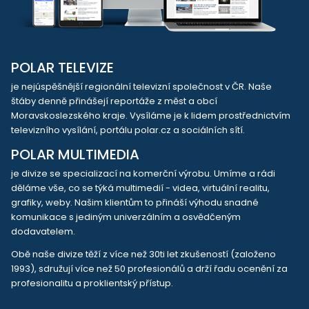
POLAR TELEVIZE
je nejúspěšnější regionální televizní společnost v ČR. Naše
štáby denně přinášejí reportáže z měst a obcí
Moravskoslezského kraje. Vysíláme je k lidem prostřednictvím
televizního vysílání, portálu polar.cz a sociálních sítí.
POLAR MULTIMEDIA
je divize se specializací na komerční výrobu. Umíme a rádi
děláme vše, co se týká multimedií - videa, virtuální realitu,
grafiky, weby. Našim klientům to přináší výhodu snadné
komunikace s jediným univerzálním a osvědčeným
dodavatelem.
Obě naše divize těží z více než 30ti let zkušeností (založeno
1993), sdružují více než 50 profesionálů a drží řadu ocenění za
profesionalitu a proklientský přístup.