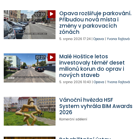
Opava rozšiřuje parkování.
02:33
Přibudou nová místa i
změny v parkovacích
zónách
5. srpna 2026
17:24
|
Opava
|
Yvona Fajtová
Malé Hoštice letos
01:27
investovaly téměř deset
milionů korun do oprav i
nových staveb
5. srpna 2026
10:43
|
Opava
|
Yvona Fajtová
Vánoční hvězda HSF
System vyhrála BIM Awards
2026
Komerční sdělení