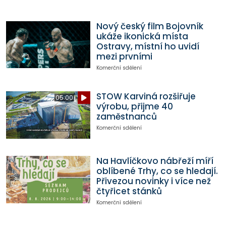
Nový český film Bojovník
ukáže ikonická místa
Ostravy, místní ho uvidí
mezi prvními
Komerční sdělení
STOW Karviná rozšiřuje
05:00
výrobu, přijme 40
zaměstnanců
Komerční sdělení
Na Havlíčkovo nábřeží míří
oblíbené Trhy, co se hledají.
Přivezou novinky i více než
čtyřicet stánků
Komerční sdělení