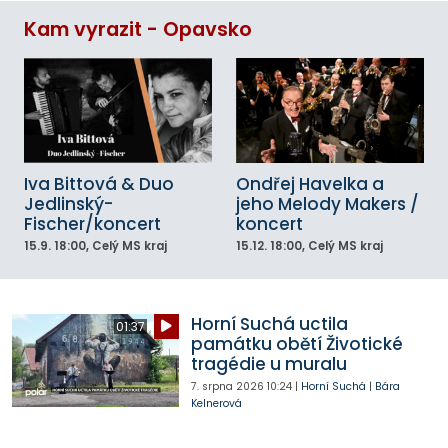
Kam vyrazit - Opavsko
Iva Bittová & Duo
Ondřej Havelka a
Jedlinský-
jeho Melody Makers /
Fischer/koncert
koncert
15.9.
18:00
, Celý MS kraj
15.12.
18:00
, Celý MS kraj
Horní Suchá uctila
01:37
památku obětí Životické
tragédie u muralu
7. srpna 2026
10:24
|
Horní Suchá
|
Bára
Kelnerová