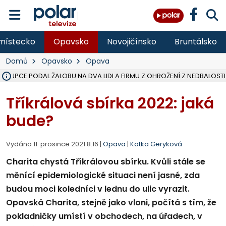
místecko
Opavsko
Novojičínsko
Bruntálsko
Domů
Opavsko
Opava
ÁSTUPCE PODAL ŽALOBU NA DVA LIDI A FIRMU Z OHROŽENÍ Z NEDBALOSTI
NA SLEZSKÉ HARTĚ PŘIBYLO SINIC, VODA MÁ HORŠÍ KVALITU, HYGIENI
NA BÍLOVECKÝCH NOVÝCH DVORECH SE PO 84 LETECH ROZTOČILY L
KARVINSKÉ MOŘE ZÍSKÁ NOVÉ GASTRO ZÁZEMÍ S VYHLÍDKOVOU TER
REKONSTRUKCE MATEŘSKÉ ŠKOLY V CHLEBIČOVĚ MÍŘÍ DO FINÁLE, VÍ
CYKLISTU (74) SRAZIL V BRUNTÁLU KAMION, JE V OHROŽENÍ ŽIVOTA,
POLICIE HLEDÁ PŘÍPADNÉ SVĚDKY, KTEŘÍ POMŮŽOU OBJASNIT PRŮ
MS KRAJ DOKONČIL OPRAVU SILNICE MEZI VRBNEM A HEŘMANOVICEM
SMVAK NABÍZÍ V DOBĚ SUCHA VODU OBCÍM A FIRMÁM, CISTERNY JE
F-M POKRAČUJE V INSTALACI FOTOVOLTAICKÝCH ELEKTRÁREN, REP
SENIOR AKADEMIE V OPAVĚ ZAHÁJILA DALŠÍ BĚH, REPORTÁŽ NA POL
PLANETÁRIUM V OSTRAVĚ CHYSTÁ POZOROVÁNÍ ČÁSTEČNÉHO ZATMĚ
OPRAVA ULIC V HAVÍŘOVĚ UKONČÍ NELEGÁLNÍ PARKOVÁNÍ VE VNI
V HAVÍŘOVĚ SE TĚŽCE ZRANIL MOTORKÁŘ PO SRÁŽCE S AUTEM, INF
TRAGICKÁ SRÁŽKA VLAKU S KAMIONEM V DOLNÍ LUTYNI Z LEDNA 
Tříkrálová sbírka 2022: jaká
bude?
Vydáno 11. prosince 2021 8:16 |
Opava
|
Katka Geryková
Charita chystá Tříkrálovou sbírku. Kvůli stále se
měnící epidemiologické situaci není jasné, zda
budou moci koledníci v lednu do ulic vyrazit.
Opavská Charita, stejně jako vloni, počítá s tím, že
pokladničky umístí v obchodech, na úřadech, v