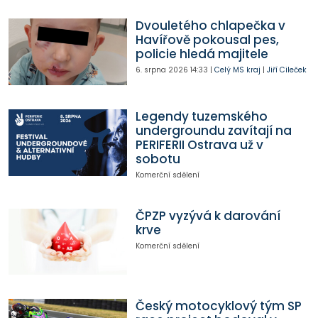
Dvouletého chlapečka v
Havířově pokousal pes,
policie hledá majitele
6. srpna 2026
14:33
|
Celý MS kraj
|
Jiří Cileček
Legendy tuzemského
undergroundu zavítají na
PERIFERII Ostrava už v
sobotu
Komerční sdělení
ČPZP vyzývá k darování
krve
Komerční sdělení
Český motocyklový tým SP