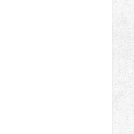
světa vrcholových zápasů, tentokrát
v MMA.