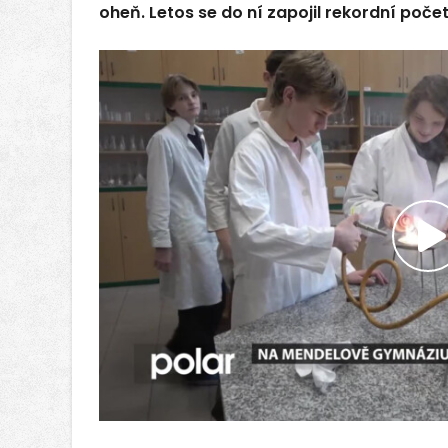
oheň. Letos se do ní zapojil rekordní poče
P
v