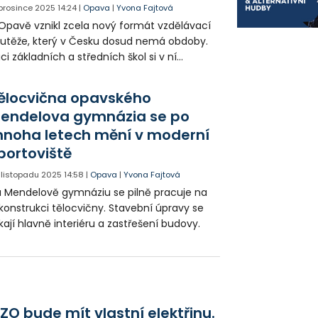
. prosince 2025
14:24
|
Opava
|
Yvona Fajtová
Opavě vznikl zcela nový formát vzdělávací
utěže, který v Česku dosud nemá obdoby.
ci základních a středních škol si v ní
zkoušeli práci archeologů. Soutěž připravilo
ndelovo gymnáziem ve spolupráci s
ělocvična opavského
rcheologickým ústavem Akademie věd ČR.
endelova gymnázia se po
noha letech mění v moderní
portoviště
. listopadu 2025
14:58
|
Opava
|
Yvona Fajtová
 Mendelově gymnáziu se pilně pracuje na
konstrukci tělocvičny. Stavební úpravy se
kají hlavně interiéru a zastřešení budovy.
ZO bude mít vlastní elektřinu.