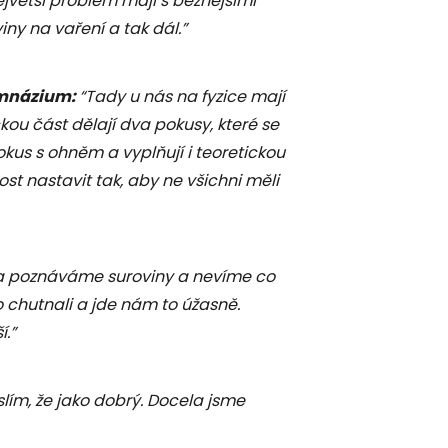
ejvětší problém mají s běžnějšími
iny na vaření a tak dál.”
ymnázium:
“Tady u nás na fyzice mají
ckou část dělají dva pokusy, které se
okus s ohněm a vyplňují i teoretickou
ost nastavit tak, aby ne všichni měli
a poznáváme suroviny a nevíme co
o chutnali a jde nám to úžasně.
í.”
lím, že jako dobrý. Docela jsme