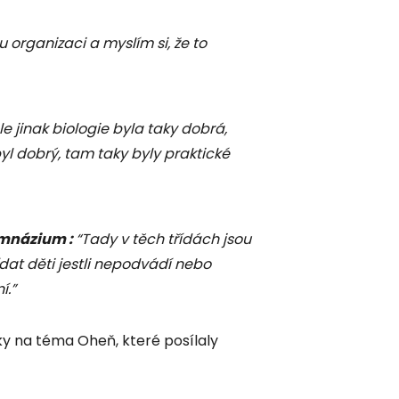
 organizaci a myslím si, že to
e jinak biologie byla taky dobrá,
yl dobrý, tam taky byly praktické
ymnázium :
“Tady v těch třídách jsou
ídat děti jestli nepodvádí nebo
í.”
ky na téma Oheň, které posílaly