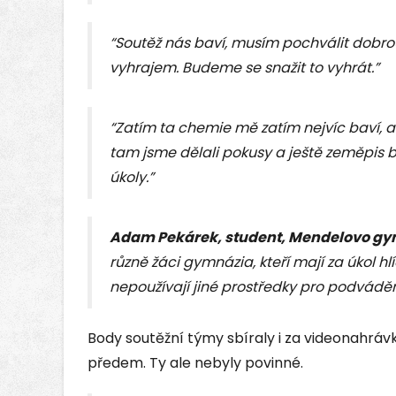
“Soutěž nás baví, musím pochválit dobrou
vyhrajem. Budeme se snažit to vyhrát.”
“Zatím ta chemie mě zatím nejvíc baví, al
tam jsme dělali pokusy a ještě zeměpis b
úkoly.”
Adam Pekárek, student, Mendelovo g
různě žáci gymnázia, kteří mají za úkol hl
nepoužívají jiné prostředky pro podváděn
Body soutěžní týmy sbíraly i za videonahráv
předem. Ty ale nebyly povinné.