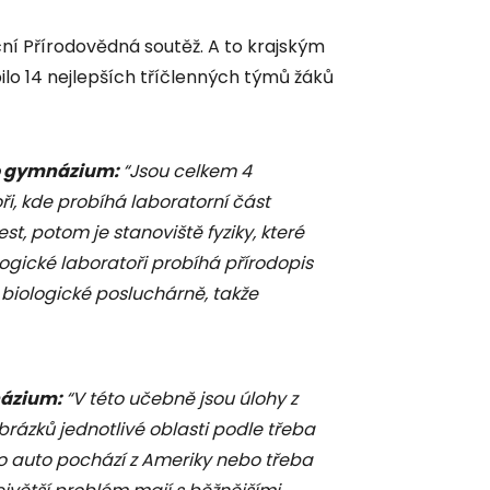
ní Přírodovědná soutěž. A to krajským
ilo 14 nejlepších tříčlenných týmů žáků
vo gymnázium:
“Jsou celkem 4
ři, kde probíhá laboratorní část
st, potom je stanoviště fyziky, které
ologické laboratoři probíhá přírodopis
biologické posluchárně, takže
názium:
“V této učebně jsou úlohy z
rázků jednotlivé oblasti podle třeba
i to auto pochází z Ameriky nebo třeba