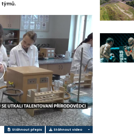
t týmů.
řehrát
ideo
Stáhnout přepis
Stáhnout video