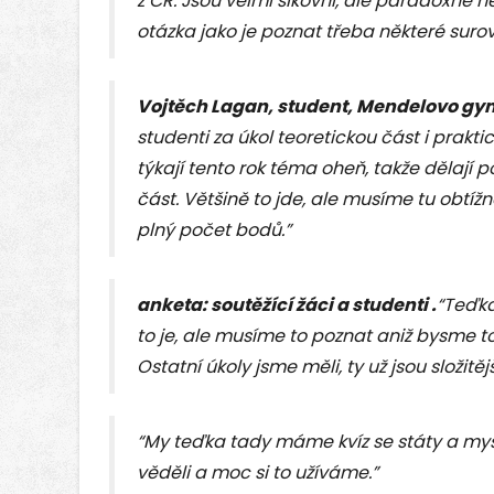
z ČR. Jsou velmi šikovní, ale paradoxně n
otázka jako je poznat třeba některé surov
Vojtěch Lagan, student, Mendelovo g
studenti za úkol teoretickou část i prakti
týkají tento rok téma oheň, takže dělají p
část. Většině to jde, ale musíme tu obtížn
plný počet bodů.”
anketa: soutěžící žáci a studenti .
“Teďk
to je, ale musíme to poznat aniž bysme t
Ostatní úkoly jsme měli, ty už jsou složitějš
“My teďka tady máme kvíz se státy a mys
věděli a moc si to užíváme.”