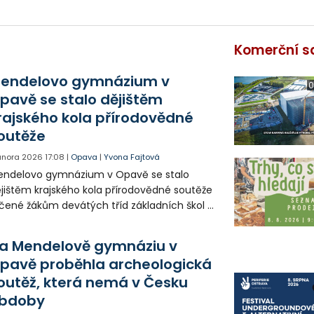
Komerční s
endelovo gymnázium v
0
pavě se stalo dějištěm
rajského kola přírodovědné
outěže
 února 2026
17:08
|
Opava
|
Yvona Fajtová
endelovo gymnázium v Opavě se stalo
jištěm krajského kola přírodovědné soutěže
čené žákům devátých tříd základních škol a
povídajících ročníků víceletých gymnázií.
 Opavsku už sedmnáctiletou
a Mendelově gymnáziu v
adici a pátým rokem probíhá v
pavě proběhla archeologická
lokrajském měřítku.
outěž, která nemá v Česku
bdoby