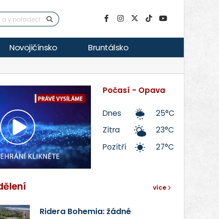
Novojičínsko
Bruntálsko
Počasí - Opava
Dnes
25°C
Zítra
23°C
Přehrát
Pozítří
27°C
video
dělení
více
Ridera Bohemia: žádné