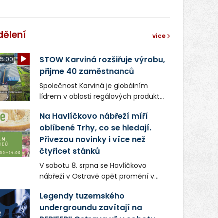
dělení
více
STOW Karviná rozšiřuje výrobu,
5:00
přijme 40 zaměstnanců
Společnost Karviná je globálním
lídrem v oblasti regálových produktů
a systémů, stabilním
Na Havlíčkovo nábřeží míří
zaměstnavatelem na Karvinsku a
oblíbené Trhy, co se hledají.
firmou s obrovským potenciálem.
Přivezou novinky i více než
čtyřicet stánků
V sobotu 8. srpna se Havlíčkovo
nábřeží v Ostravě opět promění v
místo plné vůní, chutí a poctivých
Legendy tuzemského
lokálních výrobků. Trhy, co se hledají
undergroundu zavítají na
tentokrát nabídnou více než čtyřicet