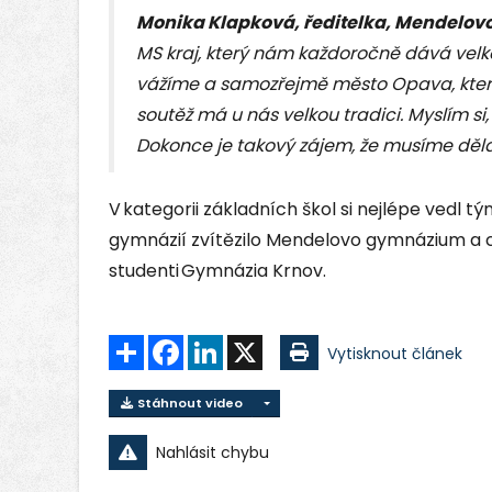
Monika Klapková, ředitelka, Mendelo
MS kraj, který nám každoročně dává velk
vážíme a samozřejmě město Opava, které 
soutěž má u nás velkou tradici. Myslím si
Dokonce je takový zájem, že musíme děla
V kategorii základních škol si nejlépe vedl tý
gymnázií zvítězilo Mendelovo gymnázium a ce
studenti Gymnázia Krnov.
Sdílet
Facebook
LinkedIn
X
Vytisknout článek
Stáhnout video
Nahlásit chybu