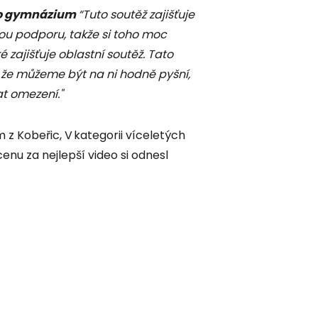
vo gymnázium
“Tuto soutěž zajišťuje
ou podporu, takže si toho moc
zajišťuje oblastní soutěž. Tato
, že můžeme být na ni hodně pyšní,
t omezení."
m z Kobeřic, V kategorii víceletých
nu za nejlepší video si odnesl