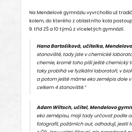
Na Mendelově gymnáziu vyvrcholila už tradič
kolem, do kterého z oblastního kola postoup
9. tříd ZŠ a 10 týmů z víceletých gymnázií.
Hana Bartošíková, učitelka, Mendelo
stanoviště, tady jste v chemické laborato
chemie, kromě toho píší ještě chemický te
taky probíhá ve fyzikální laboratoři, v bi
a potom ještě máme eko zeměpis dole v 
celkem 4 stanoviště.”
Adam Wiltsch, učitel, Mendelovo gym
eko zeměpisu, mají tady určovat podle ob
fotografií, požárních aut, odhadují, jestl