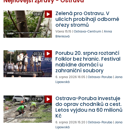
Nejnovější zprávy - Ostrava
Zelená pro Ostravu. V
01:42
ulicích probíhají odborné
ořezy stromů
Včera
15:15
|
Ostrava-Centrum
|
Anna
Břenková
Porubu 20. srpna roztančí
01:33
Folklor bez hranic. Festival
nabídne domácí u
zahraniční soubory
6. srpna 2026
16:05
|
Ostrava-Poruba
|
Jana
Lipowská
Ostrava-Poruba investuje
02:49
do oprav chodníků a cest.
Letos vyjdou na 60 milionů
Kč
6. srpna 2026
15:20
|
Ostrava-Poruba
|
Jana
Lipowská