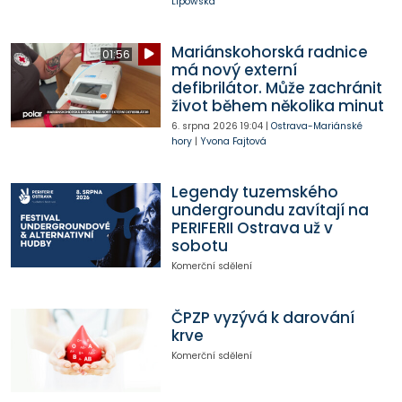
Lipowská
Mariánskohorská radnice
01:56
má nový externí
defibrilátor. Může zachránit
život během několika minut
6. srpna 2026
19:04
|
Ostrava-Mariánské
hory
|
Yvona Fajtová
Legendy tuzemského
undergroundu zavítají na
PERIFERII Ostrava už v
sobotu
Komerční sdělení
ČPZP vyzývá k darování
krve
Komerční sdělení