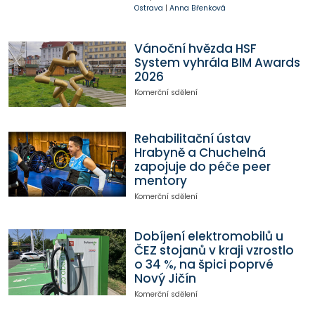
Ostrava
|
Anna Břenková
Vánoční hvězda HSF
System vyhrála BIM Awards
2026
Komerční sdělení
Rehabilitační ústav
Hrabyně a Chuchelná
zapojuje do péče peer
mentory
Komerční sdělení
Dobíjení elektromobilů u
ČEZ stojanů v kraji vzrostlo
o 34 %, na špici poprvé
Nový Jičín
Komerční sdělení