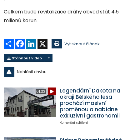
Celkem bude revitalizace dráhy obvod stát 4,5
milionů korun.
Sdílet
Facebook
LinkedIn
X
Vytisknout článek
Stáhnout video
Nahlásit chybu
Legendární Dakota na
01:32
okraji Bělského lesa
prochází masivní
proměnou a nabídne
exkluzivní gastronomii
Komerční sdělení