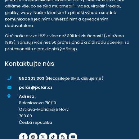
děláme vše, co se týká multimedií - videa, virtuální realitu,
grafiky, weby. Našim klientům to přináší výhodu snadné
komunikace s jediným univerzálním a osvědčeným
dodavatelem.
Obě naše divize těží z více než 30ti let zkušeností (založeno
1993), sdružují více než 50 profesionálů a drží řadu ocenění za
profesionalitu a proklientský přístup.
Kontaktujte nás
552 303 303
(Nezasílejte SMS, děkujeme)
polar@polar.cz
Adresa:
Boleslavova 710/19
Ostrava-Mariánské Hory
709 00
Česká republika