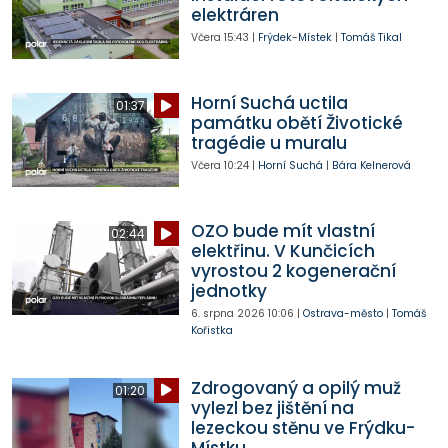
elektráren
Včera
15:43
|
Frýdek-Místek
|
Tomáš Tikal
Horní Suchá uctila
01:37
památku obětí Životické
tragédie u muralu
Včera
10:24
|
Horní Suchá
|
Bára Kelnerová
OZO bude mít vlastní
02:44
elektřinu. V Kunčicích
vyrostou 2 kogenerační
jednotky
6. srpna 2026
10:06
|
Ostrava-město
|
Tomáš
Kořistka
Zdrogovaný a opilý muž
01:20
vylezl bez jištění na
lezeckou stěnu ve Frýdku-
Místku