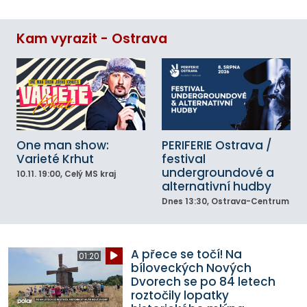
Kam vyrazit - Ostrava
One man show:
PERIFERIE Ostrava /
Varieté Krhut
festival
undergroundové a
10.11.
19:00
, Celý MS kraj
alternativní hudby
Dnes
13:30
, Ostrava-Centrum
A přece se točí! Na
01:20
bíloveckých Nových
Dvorech se po 84 letech
roztočily lopatky