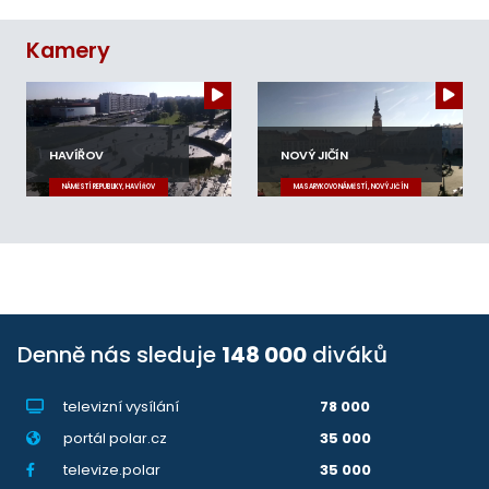
Kamery
HAVÍŘOV
NOVÝ JIČÍN
NÁMĚSTÍ REPUBLIKY, HAVÍŘOV
MASARYKOVO NÁMĚSTÍ, NOVÝ JIČÍN
Denně nás sleduje
148 000
diváků
televizní vysílání
78 000
portál polar.cz
35 000
televize.polar
35 000