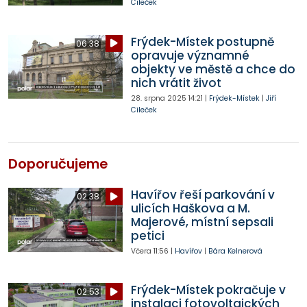
Cileček
Frýdek-Místek postupně
06:38
opravuje významné
objekty ve městě a chce do
nich vrátit život
28. srpna 2025
14:21
|
Frýdek-Místek
|
Jiří
Cileček
Doporučujeme
Havířov řeší parkování v
02:38
ulicích Haškova a M.
Majerové, místní sepsali
petici
Včera
11:56
|
Havířov
|
Bára Kelnerová
Frýdek-Místek pokračuje v
02:53
instalaci fotovoltaických