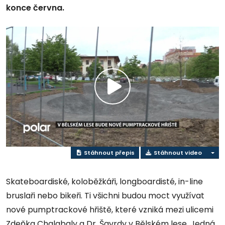
konce června.
Přehrát
video
Stáhnout přepis
Stáhnout video
Skateboardiské, koloběžkáři, longboardisté, in-line
bruslaři nebo bikeři. Ti všichni budou moct využívat
nové pumptrackové hřiště, které vzniká mezi ulicemi
Zdeňka Chalabaly a Dr. Šavrdy v Bělském lese. Jedná