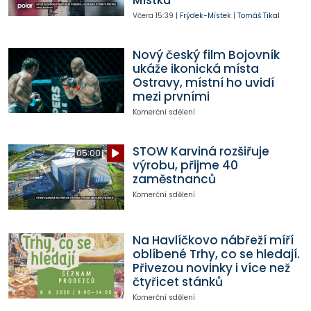
Včera
15:39
|
Frýdek-Místek
|
Tomáš Tikal
Nový český film Bojovník
ukáže ikonická místa
Ostravy, místní ho uvidí
mezi prvními
Komerční sdělení
STOW Karviná rozšiřuje
05:00
výrobu, přijme 40
zaměstnanců
Komerční sdělení
Na Havlíčkovo nábřeží míří
oblíbené Trhy, co se hledají.
Přivezou novinky i více než
čtyřicet stánků
Komerční sdělení