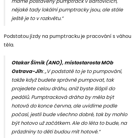
máme postavený pumptrack v Bartovicích,
nějaké tady lokální pumptracky jsou, ale stále
ještě je to v rozkvětu.“
Podstatou jízdy na pumptracku je pracování s váhou
těla.
Otakar Šimík (ANO), místostarosta MOb
Ostrava-Jih
: „V podstatě to je to pumpování,
takže když budete správně pumpovat, tak
projedete celou dráhu, aniž byste šlápli do
pedálů.
Pumptracková dráha by měla být
hotová do konce června, ale uvidíme podle
počasí, jestli bude všechno dobré, tak by mohlo
být hotovo už začátkem. Ale do léta to bude, na
prázdniny to děti budou mít hotové.“