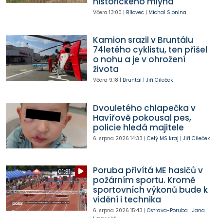
historického mlýna
Včera
13:00
|
Bílovec
|
Michal Slonina
Kamion srazil v Bruntálu
74letého cyklistu, ten přišel
o nohu a je v ohrožení
života
Včera
9:18
|
Bruntál
|
Jiří Cileček
Dvouletého chlapečka v
Havířově pokousal pes,
policie hledá majitele
6. srpna 2026
14:33
|
Celý MS kraj
|
Jiří Cileček
Poruba přivítá ME hasičů v
01:31
požárním sportu. Kromě
sportovních výkonů bude k
vidění i technika
6. srpna 2026
15:43
|
Ostrava-Poruba
|
Jana