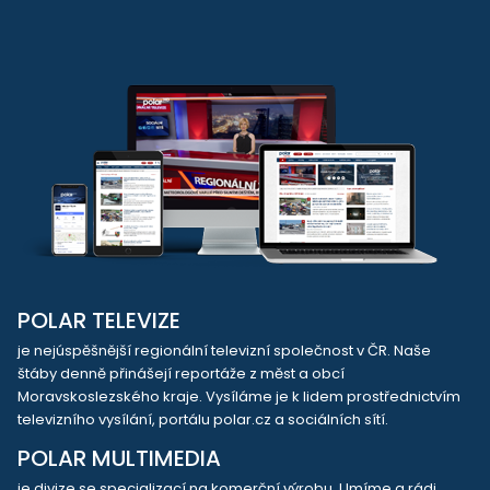
POLAR TELEVIZE
je nejúspěšnější regionální televizní společnost v ČR. Naše
štáby denně přinášejí reportáže z měst a obcí
Moravskoslezského kraje. Vysíláme je k lidem prostřednictvím
televizního vysílání, portálu polar.cz a sociálních sítí.
POLAR MULTIMEDIA
je divize se specializací na komerční výrobu. Umíme a rádi