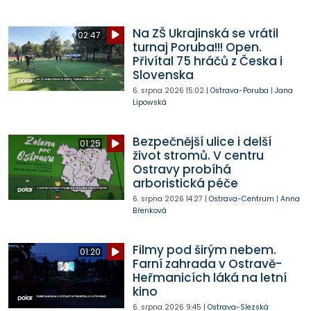
Na ZŠ Ukrajinská se vrátil
02:47
turnaj Poruba!!! Open.
Přivítal 75 hráčů z Česka i
Slovenska
6. srpna 2026
15:02
|
Ostrava-Poruba
|
Jana
Lipowská
Bezpečnější ulice i delší
01:25
život stromů. V centru
Ostravy probíhá
arboristická péče
6. srpna 2026
14:27
|
Ostrava-Centrum
|
Anna
Břenková
Filmy pod širým nebem.
01:20
Farní zahrada v Ostravě-
Heřmanicích láká na letní
kino
6. srpna 2026
9:45
|
Ostrava-Slezská