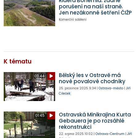
Ridera Bohemia: žádné
porušení na naší straně.
Jen nezákonné šetření ČIŽP
Komerční sdělení
K tématu
Bělský les v Ostravě má
03:44
nové povalové chodníky
25. prosince 2025
9:34
|
Ostrava-město
|
Jiří
Cileček
Ostravská Minikrajina Kurta
01:45
Gebauera je po rozsáhlé
rekonstrukci
22. srpna 2025
10:02
|
Ostrava-Centrum
|
Jiří