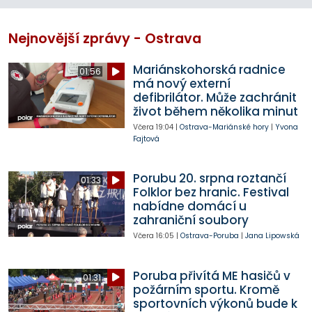
Nejnovější zprávy - Ostrava
Mariánskohorská radnice
01:56
má nový externí
defibrilátor. Může zachránit
život během několika minut
Včera
19:04
|
Ostrava-Mariánské hory
|
Yvona
Fajtová
Porubu 20. srpna roztančí
01:33
Folklor bez hranic. Festival
nabídne domácí u
zahraniční soubory
Včera
16:05
|
Ostrava-Poruba
|
Jana Lipowská
Poruba přivítá ME hasičů v
01:31
požárním sportu. Kromě
sportovních výkonů bude k