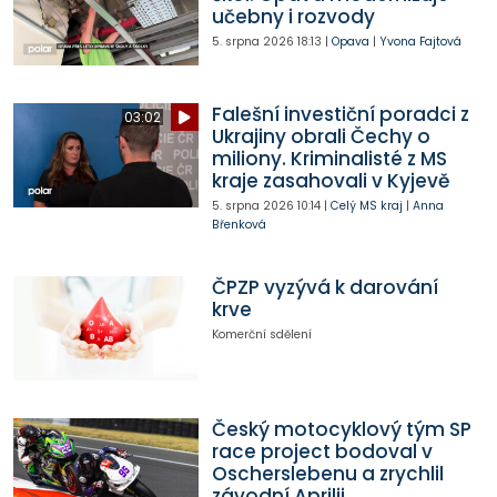
učebny i rozvody
5. srpna 2026
18:13
|
Opava
|
Yvona Fajtová
Falešní investiční poradci z
03:02
Ukrajiny obrali Čechy o
miliony. Kriminalisté z MS
kraje zasahovali v Kyjevě
5. srpna 2026
10:14
|
Celý MS kraj
|
Anna
Břenková
ČPZP vyzývá k darování
krve
Komerční sdělení
Český motocyklový tým SP
race project bodoval v
Oscherslebenu a zrychlil
závodní Aprilii