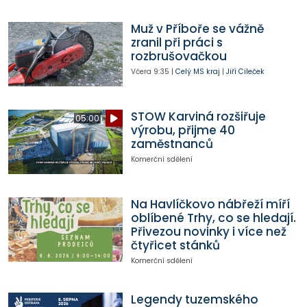
Muž v Příboře se vážně
zranil při práci s
rozbrušovačkou
Včera
9:35
|
Celý MS kraj
|
Jiří Cileček
STOW Karviná rozšiřuje
05:00
výrobu, přijme 40
zaměstnanců
Komerční sdělení
Na Havlíčkovo nábřeží míří
oblíbené Trhy, co se hledají.
Přivezou novinky i více než
čtyřicet stánků
Komerční sdělení
Legendy tuzemského