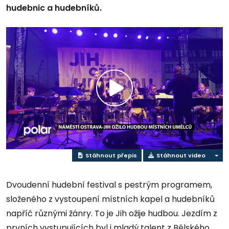
hudebnic a hudebníků.
Přehrát
video
Stáhnout přepis
Stáhnout video
Dvoudenní hudební festival s pestrým programem,
složeného z vystoupení místních kapel a hudebníků
napříč různými žánry. To je Jih ožije hudbou. Jezdím z
prvních vystupujících byl i mladý talent z Bělského