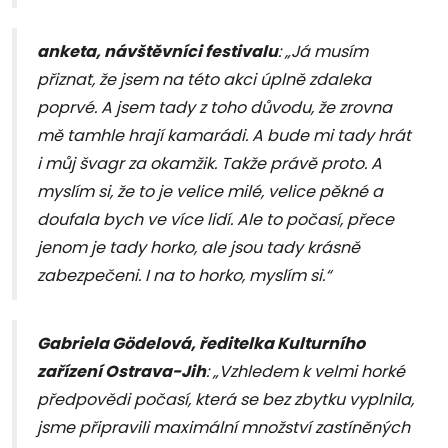
anketa, návštěvníci festivalu
: „Já musím
přiznat, že jsem na této akci úplně zdaleka
poprvé. A jsem tady z toho důvodu, že zrovna
mě tamhle hrají kamarádi. A bude mi tady hrát
i můj švagr za okamžik. Takže právě proto. A
myslím si, že to je velice milé, velice pěkné a
doufala bych ve více lidí. Ale to počasí, přece
jenom je tady horko, ale jsou tady krásně
zabezpečeni. I na to horko, myslím si.“
Gabriela Gödelová, ředitelka Kulturního
zařízení Ostrava-Jih
: „Vzhledem k velmi horké
předpovědi počasí, která se bez zbytku vyplnila,
jsme připravili maximální množství zastíněných