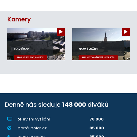
Kamery
HAVÍŘOV
NOVÝ JIČÍN
NÁMĚSTÍ REPUBLIKY, HAVÍŘOV
MASARYKOVO NÁMĚSTÍ, NOVÝ JIČÍN
Denně nás sleduje
148 000
diváků
televizní vysílání
78 000
portál polar.cz
35 000
televize.polar
35 000