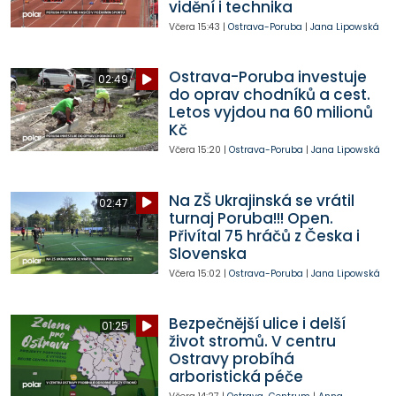
vidění i technika
Včera
15:43
|
Ostrava-Poruba
|
Jana Lipowská
Ostrava-Poruba investuje
02:49
do oprav chodníků a cest.
Letos vyjdou na 60 milionů
Kč
Včera
15:20
|
Ostrava-Poruba
|
Jana Lipowská
Na ZŠ Ukrajinská se vrátil
02:47
turnaj Poruba!!! Open.
Přivítal 75 hráčů z Česka i
Slovenska
Včera
15:02
|
Ostrava-Poruba
|
Jana Lipowská
Bezpečnější ulice i delší
01:25
život stromů. V centru
Ostravy probíhá
arboristická péče