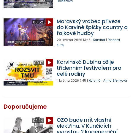
Holeszová
Moravský vrabec přiveze
00:52
do Karviné špičky country a
folkové hudby
29. května 2026
13:48
|
Karviná
|
Richard
Kutěj
Karvinská Dubina ožije
00:17
třídenním festivalem pro
celé rodiny
1. května 2026
7:45
|
Karviná
|
Anna Břenková
Doporučujeme
OZO bude mít vlastní
02:44
elektřinu. V Kunčicích
vyrostou 2 kogenerační