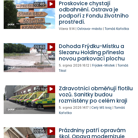
Proskovice chystají
02:46
odbahnění. Ostrava je
podpoří z Fondu životního
prostředí.
Včera
9:14
|
Ostrava-město
|
Tomáš Kořistka
Dohoda Frýdku-Místku a
02:53
Slezanu Holding přinesla
novou parkovací plochu
5. srpna 2026
16:12
|
Frýdek-Místek
|
Tomáš
Tikal
Zdravotníci obměňují flotilu
01:18
vozů. Sanitky budou
rozmístěny po celém kraji
5. srpna 2026
14:17
|
Celý MS kraj
|
Tomáš
Kořistka
Prázdniny patří opravám
02:56
škol. Opava modernizuje