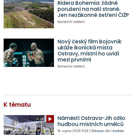
Ridera Bohemia: žádné
porušení na naší straně.
Jen nezákonné šetření ČIŽP
Komerční sdělení
Nový český film Bojovník
ukáže ikonická místa
Ostravy, místní ho uvidí
mezi prvními
Komerční sdělení
K tématu
Náměstí Ostrava-Jih ožilo
01:19
hudbou místních umělců
18. srpna 2025
11:28
|
Ostrava-Jih
|
Andrea