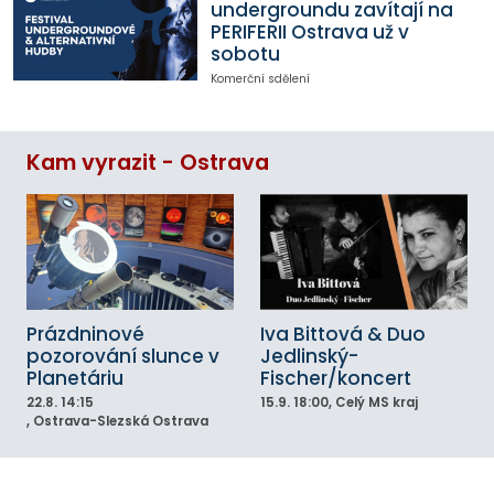
undergroundu zavítají na
PERIFERII Ostrava už v
sobotu
Komerční sdělení
Kam vyrazit - Ostrava
Prázdninové
Iva Bittová & Duo
pozorování slunce v
Jedlinský-
Planetáriu
Fischer/koncert
22.8.
14:15
15.9.
18:00
, Celý MS kraj
, Ostrava-Slezská Ostrava