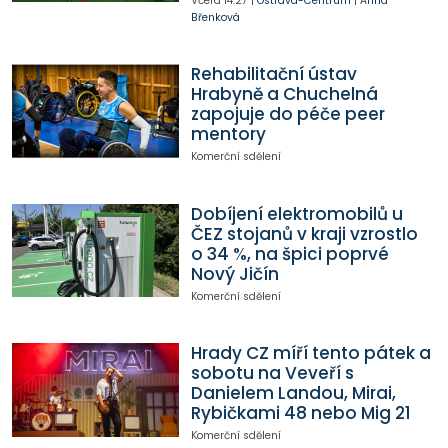
Včera
14:27
|
Ostrava-Centrum
|
Anna
Břenková
Rehabilitační ústav
Hrabyně a Chuchelná
zapojuje do péče peer
mentory
Komerční sdělení
Dobíjení elektromobilů u
ČEZ stojanů v kraji vzrostlo
o 34 %, na špici poprvé
Nový Jičín
Komerční sdělení
Hrady CZ míří tento pátek a
sobotu na Veveří s
Danielem Landou, Mirai,
Rybičkami 48 nebo Mig 21
Komerční sdělení