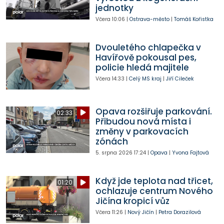
jednotky
Včera
10:06
|
Ostrava-město
|
Tomáš Kořistka
Dvouletého chlapečka v
Havířově pokousal pes,
policie hledá majitele
Včera
14:33
|
Celý MS kraj
|
Jiří Cileček
Opava rozšiřuje parkování.
02:33
Přibudou nová místa i
změny v parkovacích
zónách
5. srpna 2026
17:24
|
Opava
|
Yvona Fajtová
Když jde teplota nad třicet,
01:20
ochlazuje centrum Nového
Jičína kropicí vůz
Včera
11:26
|
Nový Jičín
|
Petra Dorazilová