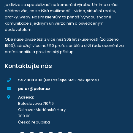
je divize se specializací na komerční výrobu. Umíme a rádi
děláme vše, co se týká multimedií - videa, virtuální realitu,
grafiky, weby. Našim klientům to přináší výhodu snadné
komunikace s jediným univerzálním a osvědčeným
dodavatelem.
Obě naše divize těží z více než 30ti let zkušeností (založeno
1993), sdružují více než 50 profesionálů a drží řadu ocenění za
profesionalitu a proklientský přístup.
Kontaktujte nás
552 303 303
(Nezasílejte SMS, děkujeme)
polar@polar.cz
Adresa:
Boleslavova 710/19
Ostrava-Mariánské Hory
709 00
Česká republika