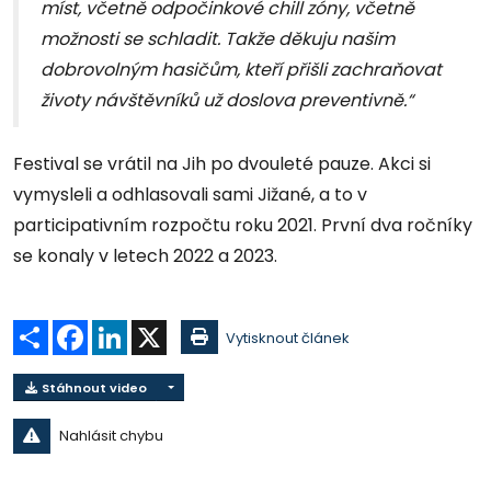
míst, včetně odpočinkové chill zóny, včetně
možnosti se schladit. Takže děkuju našim
dobrovolným hasičům, kteří přišli zachraňovat
životy návštěvníků už doslova preventivně.“
Festival se vrátil na Jih po dvouleté pauze. Akci si
vymysleli a odhlasovali sami Jižané, a to v
participativním rozpočtu roku 2021. První dva ročníky
se konaly v letech 2022 a 2023.
Sdílet
Facebook
LinkedIn
X
Vytisknout článek
Stáhnout video
Nahlásit chybu