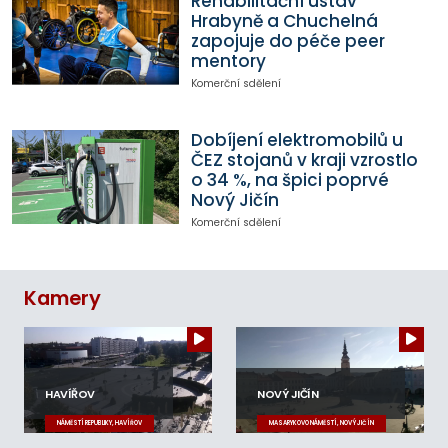
Rehabilitační ústav
Hrabyně a Chuchelná
zapojuje do péče peer
mentory
Komerční sdělení
Dobíjení elektromobilů u
ČEZ stojanů v kraji vzrostlo
o 34 %, na špici poprvé
Nový Jičín
Komerční sdělení
Kamery
HAVÍŘOV
NOVÝ JIČÍN
NÁMĚSTÍ REPUBLIKY, HAVÍŘOV
MASARYKOVO NÁMĚSTÍ, NOVÝ JIČÍN