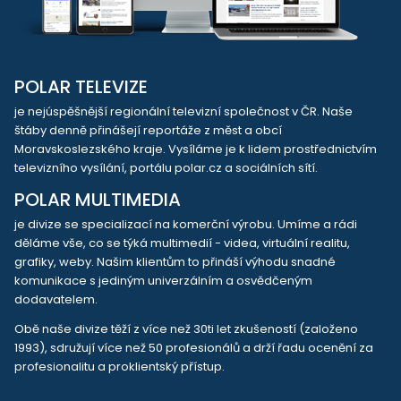
POLAR TELEVIZE
je nejúspěšnější regionální televizní společnost v ČR. Naše
štáby denně přinášejí reportáže z měst a obcí
Moravskoslezského kraje. Vysíláme je k lidem prostřednictvím
televizního vysílání, portálu polar.cz a sociálních sítí.
POLAR MULTIMEDIA
je divize se specializací na komerční výrobu. Umíme a rádi
děláme vše, co se týká multimedií - videa, virtuální realitu,
grafiky, weby. Našim klientům to přináší výhodu snadné
komunikace s jediným univerzálním a osvědčeným
dodavatelem.
Obě naše divize těží z více než 30ti let zkušeností (založeno
1993), sdružují více než 50 profesionálů a drží řadu ocenění za
profesionalitu a proklientský přístup.