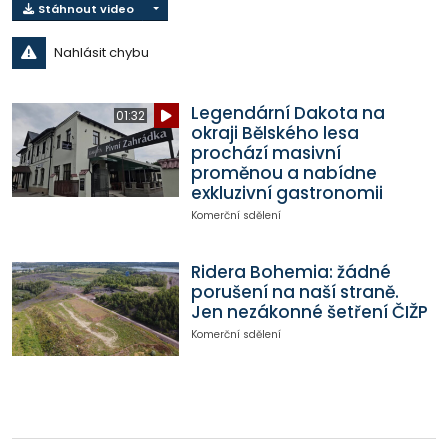
Stáhnout video
Nahlásit chybu
Legendární Dakota na
01:32
okraji Bělského lesa
prochází masivní
proměnou a nabídne
exkluzivní gastronomii
Komerční sdělení
Ridera Bohemia: žádné
porušení na naší straně.
Jen nezákonné šetření ČIŽP
Komerční sdělení