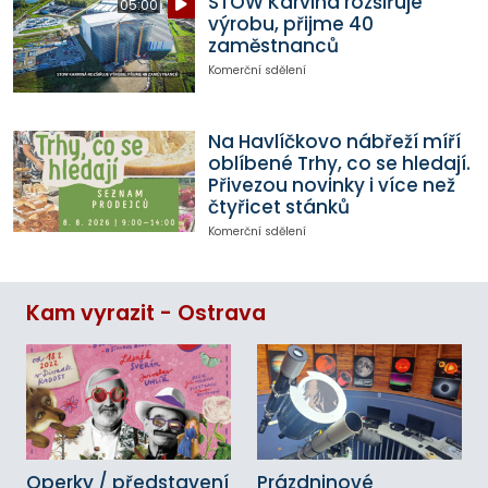
STOW Karviná rozšiřuje
05:00
výrobu, přijme 40
zaměstnanců
Komerční sdělení
Na Havlíčkovo nábřeží míří
oblíbené Trhy, co se hledají.
Přivezou novinky i více než
čtyřicet stánků
Komerční sdělení
Kam vyrazit - Ostrava
Operky / představení
Prázdninové