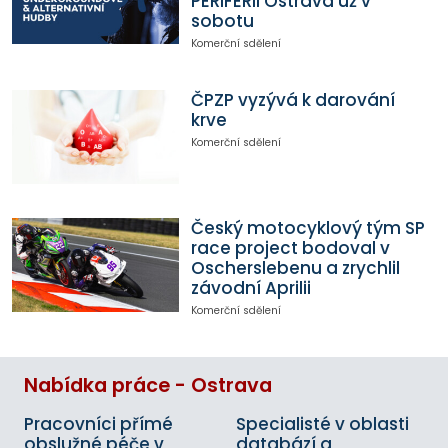
PERIFERII Ostrava už v
sobotu
Komerční sdělení
ČPZP vyzývá k darování
krve
Komerční sdělení
Český motocyklový tým SP
race project bodoval v
Oscherslebenu a zrychlil
závodní Aprilii
Komerční sdělení
Nabídka práce - Ostrava
Pracovníci přímé
Specialisté v oblasti
obslužné péče v
databází a