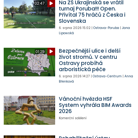
Na ZŠ Ukrajinská se vrátil
02:47
turnaj Poruba!!! Open.
Přivítal 75 hráčů z Česka i
Slovenska
6. srpna 2026
15:02
|
Ostrava-Poruba
|
Jana
Lipowská
Bezpečnější ulice i delší
01:25
život stromů. V centru
Ostravy probíhá
arboristická péče
6. srpna 2026
14:27
|
Ostrava-Centrum
|
Anna
Břenková
Vánoční hvězda HSF
System vyhrála BIM Awards
2026
Komerční sdělení