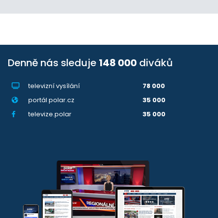
Denně nás sleduje
148 000
diváků
televizní vysílání
78 000
portál polar.cz
35 000
televize.polar
35 000