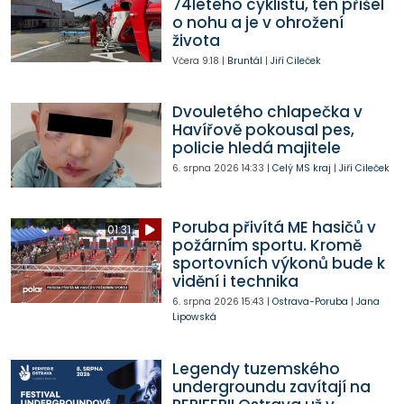
74letého cyklistu, ten přišel
o nohu a je v ohrožení
života
Včera
9:18
|
Bruntál
|
Jiří Cileček
Dvouletého chlapečka v
Havířově pokousal pes,
policie hledá majitele
6. srpna 2026
14:33
|
Celý MS kraj
|
Jiří Cileček
Poruba přivítá ME hasičů v
01:31
požárním sportu. Kromě
sportovních výkonů bude k
vidění i technika
6. srpna 2026
15:43
|
Ostrava-Poruba
|
Jana
Lipowská
Legendy tuzemského
undergroundu zavítají na