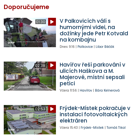
Doporučujeme
V Palkovicích válí s
01:30
humornými videi, na
dožínky jede Petr Kotvald
na kombajnu
Dnes
9:16
|
Palkovice
|
Libor Běčák
Havířov řeší parkování v
02:38
ulicích Haškova a M.
Majerové, místní sepsali
petici
Včera
11:56
|
Havířov
|
Bára Kelnerová
Frýdek-Místek pokračuje v
02:53
instalaci fotovoltaických
elektráren
Včera
15:43
|
Frýdek-Místek
|
Tomáš Tikal