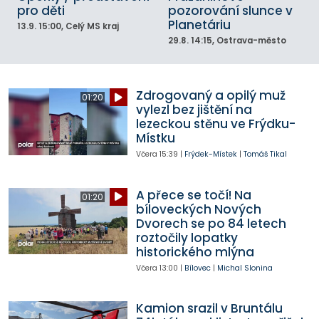
pro děti
pozorování slunce v
Planetáriu
13.9.
15:00
, Celý MS kraj
29.8.
14:15
, Ostrava-město
Zdrogovaný a opilý muž
01:20
vylezl bez jištění na
lezeckou stěnu ve Frýdku-
Místku
Včera
15:39
|
Frýdek-Místek
|
Tomáš Tikal
A přece se točí! Na
01:20
bíloveckých Nových
Dvorech se po 84 letech
roztočily lopatky
historického mlýna
Včera
13:00
|
Bílovec
|
Michal Slonina
Kamion srazil v Bruntálu