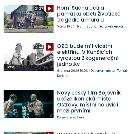
Horní Suchá uctila
01:37
památku obětí Životické
tragédie u muralu
Včera
10:24
|
Horní Suchá
|
Bára Kelnerová
OZO bude mít vlastní
02:44
elektřinu. V Kunčicích
vyrostou 2 kogenerační
jednotky
6. srpna 2026
10:06
|
Ostrava-město
|
Tomáš
Kořistka
Nový český film Bojovník
ukáže ikonická místa
Ostravy, místní ho uvidí
mezi prvními
Komerční sdělení