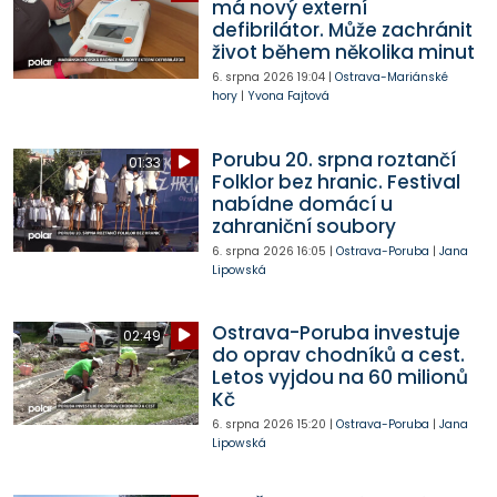
má nový externí
defibrilátor. Může zachránit
život během několika minut
6. srpna 2026
19:04
|
Ostrava-Mariánské
hory
|
Yvona Fajtová
Porubu 20. srpna roztančí
01:33
Folklor bez hranic. Festival
nabídne domácí u
zahraniční soubory
6. srpna 2026
16:05
|
Ostrava-Poruba
|
Jana
Lipowská
Ostrava-Poruba investuje
02:49
do oprav chodníků a cest.
Letos vyjdou na 60 milionů
Kč
6. srpna 2026
15:20
|
Ostrava-Poruba
|
Jana
Lipowská