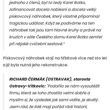
jednoho z členů, byl to tedy Karel Botko,
zafinancovat docela noblesní a docela velký
pískovcový náhrobek, který vlastně připomínal
tragickou událost. Když se podíváme na ten
náhrobek tak jsou tam hlavně kruhy a právě na
kruzích v sále Českého domu Karel Botko zemřel
při nějaké cvičební sestavě.“
Pískovcový náhrobek stojí na hřbitově více než sto let
a již byla nutná jeho rekonstrukce.
RICHARD ČERMÁK (OSTRAVAK), starosta
Ostravy-Vítkovic:
"Podařilo se nám vysoutěžit
firmu, která se toho zhostila velmi dobře a
myslím si, že výsledek jak sami vidíte, je skvělý.
Jsem rád, že lidé mají pořád rádi historii,