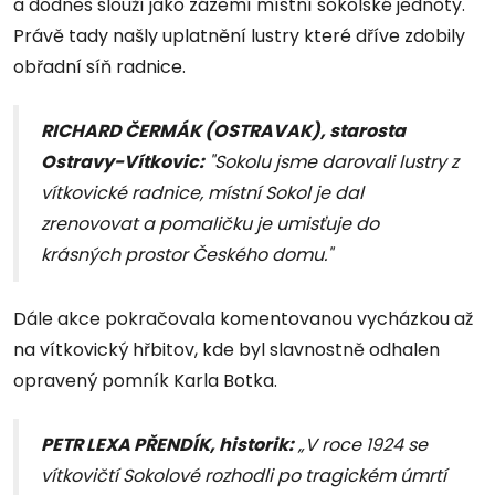
a dodnes slouží jako zázemí místní sokolské jednoty.
Právě tady našly uplatnění lustry které dříve zdobily
obřadní síň radnice.
RICHARD ČERMÁK (OSTRAVAK), starosta
Ostravy-Vítkovic:
"Sokolu jsme darovali lustry z
vítkovické radnice, místní Sokol je dal
zrenovovat a pomaličku je umisťuje do
krásných prostor Českého domu."
Dále akce pokračovala komentovanou vycházkou až
na vítkovický hřbitov, kde byl slavnostně odhalen
opravený pomník Karla Botka.
PETR LEXA PŘENDÍK, historik:
„V roce 1924 se
vítkovičtí Sokolové rozhodli po tragickém úmrtí