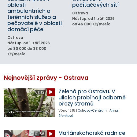
oblasti
počítačových sítí
ambulantních a
Ostrava
terénních služeb a
Nástup: od 1. září 2026
pečovatelé v oblasti
od 45 000 Kč/měsíc
domácí péče
Ostrava
Nástup: od 1. září 2026
od 30 000 do 33 000
Kč/měsíc
Nejnovější zprávy - Ostrava
Zelená pro Ostravu. V
01:42
ulicích probíhají odborné
ořezy stromů
Včera
15:15
|
Ostrava-Centrum
|
Anna
Břenková
Mariánskohorská radnice
01:56