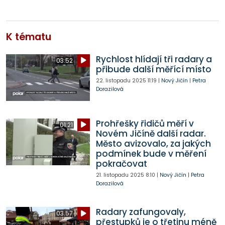
K tématu
Rychlost hlídají tři radary a
03:52
přibude další měřící místo
22. listopadu 2025
11:19
|
Nový Jičín
|
Petra
Dorazilová
Prohřešky řidičů měří v
01:21
Novém Jičíně další radar.
Město avizovalo, za jakých
podmínek bude v měření
pokračovat
21. listopadu 2025
8:10
|
Nový Jičín
|
Petra
Dorazilová
Radary zafungovaly,
03:57
přestupků je o třetinu méně