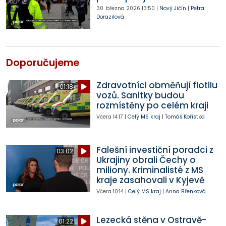
30. března 2026
13:50
|
Nový Jičín
|
Petra
Dorazilová
Doporučujeme
Zdravotníci obměňují flotilu
01:18
vozů. Sanitky budou
rozmístěny po celém kraji
Včera
14:17
|
Celý MS kraj
|
Tomáš Kořistka
Falešní investiční poradci z
03:02
Ukrajiny obrali Čechy o
miliony. Kriminalisté z MS
kraje zasahovali v Kyjevě
Včera
10:14
|
Celý MS kraj
|
Anna Břenková
Lezecká stěna v Ostravě-
01:22