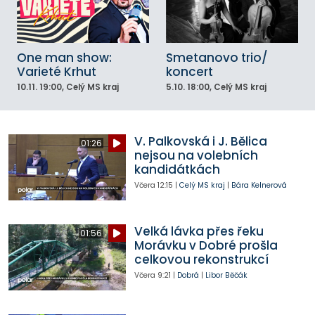
One man show:
Smetanovo trio/
Varieté Krhut
koncert
10.11.
19:00
, Celý MS kraj
5.10.
18:00
, Celý MS kraj
V. Palkovská i J. Bělica
01:26
nejsou na volebních
kandidátkách
Včera
12:15
|
Celý MS kraj
|
Bára Kelnerová
Velká lávka přes řeku
01:56
Morávku v Dobré prošla
celkovou rekonstrukcí
Včera
9:21
|
Dobrá
|
Libor Běčák