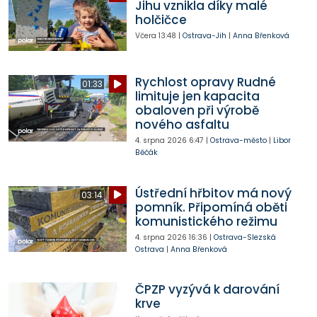
Jihu vznikla díky malé
holčičce
Včera
13:48
|
Ostrava-Jih
|
Anna Břenková
Rychlost opravy Rudné
01:33
limituje jen kapacita
obaloven při výrobě
nového asfaltu
4. srpna 2026
6:47
|
Ostrava-město
|
Libor
Běčák
Ústřední hřbitov má nový
03:14
pomník. Připomíná oběti
komunistického režimu
4. srpna 2026
16:36
|
Ostrava-Slezská
Ostrava
|
Anna Břenková
ČPZP vyzývá k darování
krve