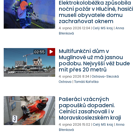
Elektrokoloběžka způsobila
noční požár v Hlučíně, hasiči
museli obyvatele domu
zachraňovat oknem
4. srpna 2026
12:04
|
Celý MS kraj
|
Anna
Břenková
Multifunkční dům v
02:55
Muglinově už má jasnou
podobu. Nejvyšší věž bude
mít přes 20 metrů
4. srpna 2026
8:34
|
Ostrava-Slezská
Ostrava
|
Tomáš Kořistka
Pašeráci vzácných
papoušků dopadeni.
Celníci zasahovali i v
Moravskoslezském kraji
4. srpna 2026
15:02
|
Celý MS kraj
|
Anna
Břenková