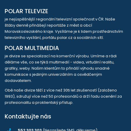
POLAR TELEVIZE
je nejúspěšnější regionální televizní společnost v ČR. Naše
štáby denně přinášejí reportáže z měst a obcí
Moravskoslezského kraje. Vysíláme je k lidem prostřednictvím
televizního vysílání, portálu polar.cz a sociálních sítí.
POLAR MULTIMEDIA
je divize se specializací na komerční výrobu. Umíme a rádi
děláme vše, co se týká multimedií - videa, virtuální realitu,
grafiky, weby. Našim klientům to přináší výhodu snadné
komunikace s jediným univerzálním a osvědčeným
dodavatelem.
Obě naše divize těží z více než 30ti let zkušeností (založeno
1993), sdružují více než 50 profesionálů a drží řadu ocenění za
profesionalitu a proklientský přístup.
Kontaktujte nás
552 303 303
(Nezasílejte SMS, děkujeme)