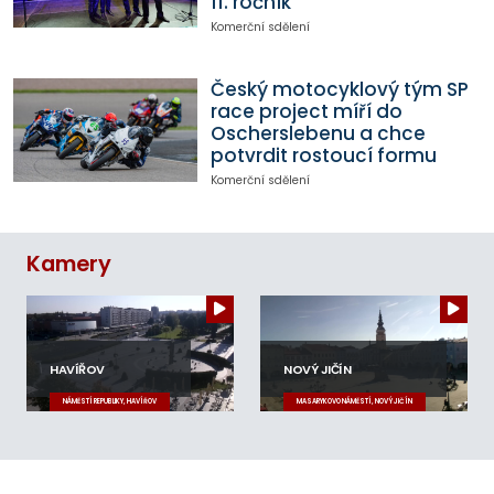
11. ročník
Komerční sdělení
Český motocyklový tým SP
race project míří do
Oscherslebenu a chce
potvrdit rostoucí formu
Komerční sdělení
Kamery
HAVÍŘOV
NOVÝ JIČÍN
NÁMĚSTÍ REPUBLIKY, HAVÍŘOV
MASARYKOVO NÁMĚSTÍ, NOVÝ JIČÍN