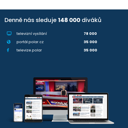
Denně nás sleduje
148 000
diváků
televizní vysílání
78 000
portál polar.cz
35 000
televize.polar
35 000