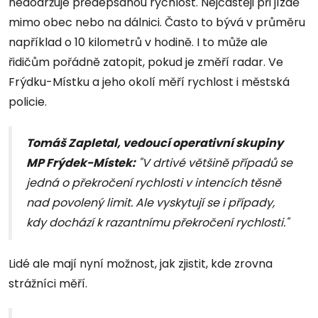
nedodržuje předepsanou rychlost. Nejčastěji při jízdě
mimo obec nebo na dálnici. Často to bývá v průměru
například o 10 kilometrů v hodině. I to může ale
řidičům pořádně zatopit, pokud je změří radar. Ve
Frýdku-Místku a jeho okolí měří rychlost i městská
policie.
Tomáš Zapletal, vedoucí operativní skupiny
MP Frýdek-Místek:
"V drtivé většině případů se
jedná o překročení rychlosti v intencích těsně
nad povolený limit. Ale vyskytují se i případy,
kdy dochází k razantnímu překročení rychlosti."
Lidé ale mají nyní možnost, jak zjistit, kde zrovna
strážníci měří.