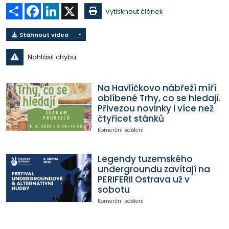
Sdílet
Facebook
LinkedIn
X
Vytisknout článek
Stáhnout video
Nahlásit chybu
Na Havlíčkovo nábřeží míří
oblíbené Trhy, co se hledají.
Přivezou novinky i více než
čtyřicet stánků
Komerční sdělení
Legendy tuzemského
undergroundu zavítají na
PERIFERII Ostrava už v
sobotu
Komerční sdělení