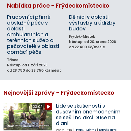
Nabídka práce - Frýdeckomístecko
Pracovníci přímé
Dělníci v oblasti
obslužné péče v
výstavby a údržby
oblasti
budov
ambulantních a
Frýdek-Místek
terénních služeb a
Nástup: od 20. srpna 2026
pečovatelé v oblasti
od 22 400 Kč/měsíc
domácí péče
Třinec
Nástup: od 1. září 2026
od 28 750 do 29 750 Kč/měsíc
Nejnovější zprávy - Frýdeckomístecko
Lidé se zkušeností s
03:02
duševním onemocněním
se sešli na akci Duše na
dlani
Včera
16:18
|
Frýdek-Místek
|
Tomáš Tikal