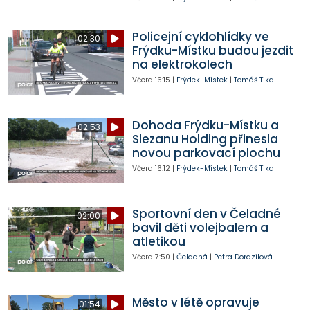
Policejní cyklohlídky ve
02:30
Frýdku-Místku budou jezdit
na elektrokolech
Včera
16:15
|
Frýdek-Místek
|
Tomáš Tikal
Dohoda Frýdku-Místku a
02:53
Slezanu Holding přinesla
novou parkovací plochu
Včera
16:12
|
Frýdek-Místek
|
Tomáš Tikal
Sportovní den v Čeladné
02:00
bavil děti volejbalem a
atletikou
Včera
7:50
|
Čeladná
|
Petra Dorazilová
Město v létě opravuje
01:54