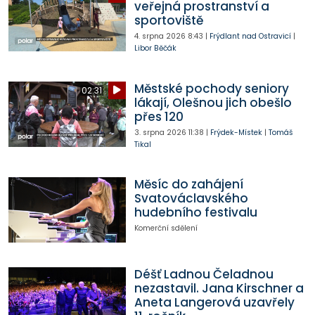
veřejná prostranství a
sportoviště
4. srpna 2026
8:43
|
Frýdlant nad Ostravicí
|
Libor Běčák
Městské pochody seniory
02:31
lákají, Olešnou jich obešlo
přes 120
3. srpna 2026
11:38
|
Frýdek-Místek
|
Tomáš
Tikal
Měsíc do zahájení
Svatováclavského
hudebního festivalu
Komerční sdělení
Déšť Ladnou Čeladnou
nezastavil. Jana Kirschner a
Aneta Langerová uzavřely