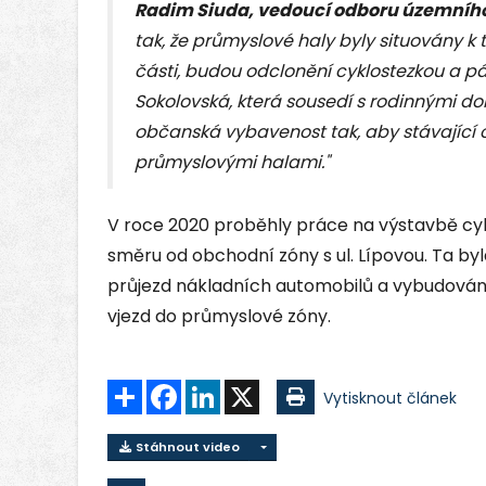
Radim Siuda, vedoucí odboru územního
tak, že průmyslové haly byly situovány k
části, budou odclonění cyklostezkou a pá
Sokolovská, která sousedí s rodinnými d
občanská vybavenost tak, aby stávající o
průmyslovými halami."
V roce 2020 proběhly práce na výstavbě cykl
směru od obchodní zóny s ul. Lípovou. Ta b
průjezd nákladních automobilů a vybudován
vjezd do průmyslové zóny.
Sdílet
Facebook
LinkedIn
X
Vytisknout článek
Stáhnout video