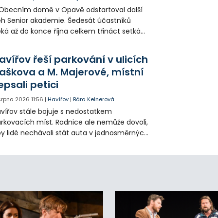
Obecním domě v Opavě odstartoval další
h Senior akademie. Šedesát účastníků
ká až do konce října celkem třináct setkání
ných odborných přednášek i poznávání
sta. Na závěr převezmou úspěšní
avířov řeší parkování v ulicích
solventi certifikáty o absolvování studia a
aškova a M. Majerové, místní
obné dárky.
epsali petici
 srpna 2026
11:56
|
Havířov
|
Bára Kelnerová
vířov stále bojuje s nedostatkem
rkovacích míst. Radnice ale nemůže dovoli,
y lidé nechávali stát auta v jednosměrných
icích, kde nezbývá místo pro průjezd IZS.
tuace se teď řeší v jednom vnitrobloku, kde
 někteří obyvatelé rozhodli sepsat petici.