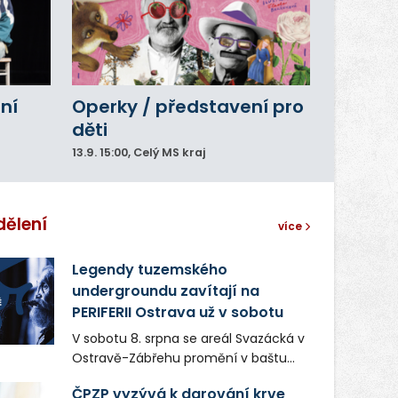
ní
Operky / představení pro
děti
13.9.
15:00
, Celý MS kraj
dělení
více
Legendy tuzemského
undergroundu zavítají na
PERIFERII Ostrava už v sobotu
V sobotu 8. srpna se areál Svazácká v
Ostravě-Zábřehu promění v baštu
undergroundové a alternativní
ČPZP vyzývá k darování krve
hudby. Uskuteční se zde totiž první