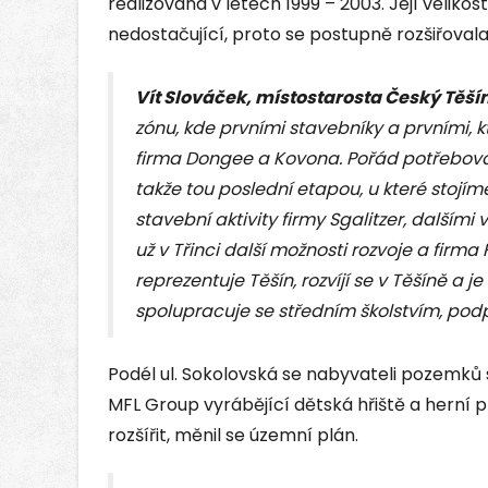
realizována v letech 1999 – 2003. Její veliko
nedostačující, proto se postupně rozšiřovala
Vít Slováček, místostarosta Český Těšín
zónu, kde prvními stavebníky a prvními, kt
firma Dongee a Kovona. Pořád potřebovali
takže tou poslední etapou, u které stojíme
stavební aktivity firmy Sgalitzer, dalšími 
už v Třinci další možnosti rozvoje a firma
reprezentuje Těšín, rozvíjí se v Těšíně a j
spolupracuje se středním školstvím, pod
Podél ul. Sokolovská se nabyvateli pozemků 
MFL Group vyrábějící dětská hřiště a herní
rozšířit, měnil se územní plán.