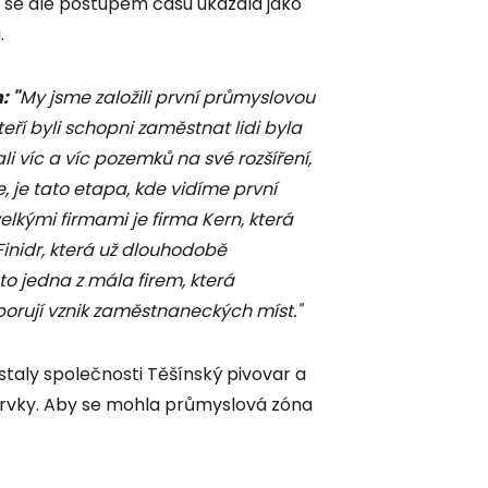
st se ale postupem času ukázala jako
.
: "
My jsme založili první průmyslovou
eří byli schopni zaměstnat lidi byla
 víc a víc pozemků na své rozšíření,
, je tato etapa, kde vidíme první
velkými firmami je firma Kern, která
 Finidr, která už dlouhodobě
e to jedna z mála firem, která
porují vznik zaměstnaneckých míst."
staly společnosti Těšínský pivovar a
 prvky. Aby se mohla průmyslová zóna