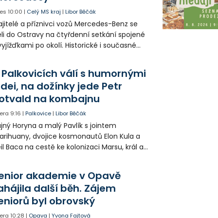
es
10:00
|
Celý MS kraj
|
Libor Běčák
jitelé a příznivci vozů Mercedes-Benz se
eli do Ostravy na čtyřdenní setkání spojené
vyjížďkami po okolí. Historické i současné
zy mohli lidé vidět například na Landeku, v
rlicku nebo v Dolní oblasti Vítkovic.
 Palkovicích válí s humornými
idei, na dožínky jede Petr
otvald na kombajnu
era
9:16
|
Palkovice
|
Libor Běčák
jný Horyna a malý Pavlík s jointem
rihuany, dvojice kosmonautů Elon Kula a
il Baca na cestě ke kolonizaci Marsu, král a
šek a mnoho dalších postav už při
opagaci Palkovic ztvárnili starosta Radim
enior akademie v Opavě
ča a místostarosta David Kula.
ahájila další běh. Zájem
eniorů byl obrovský
era
10:28
|
Opava
|
Yvona Fajtová