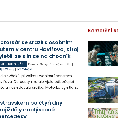
Komerční s
otorkář se srazil s osobním
utem v centru Havířova, stroj
yletěl ze silnice na chodník
AKTUALIZOVÁNO
Dnes
9:45
,
vydáno včera
17:51
|
lý MS kraj
|
Jiří Cileček
dle svědků jel velkou rychlostí centrem
0
vířova. Do cesty mu ale vjelo odbočující
to a následovala srážka. Motorka vylétla ze
lnice, prorazila zábradlí a stroj skončil na
odníku. Motorkář utrpěl velmi vážná
stravskem po čtyři dny
anění a byl letecky přepraven do
rojížděly nablýskané
emocnice.
ercedesy