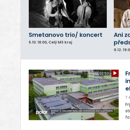
Smetanovo trio/ koncert
Ani z
před
5.10.
18:00
, Celý MS kraj
9.12.
19:
F
02:53
i
e
7.
Fr
st
fo
řa