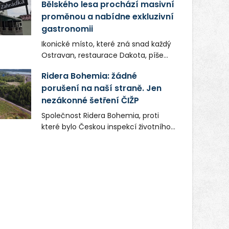
Bělského lesa prochází masivní
proměnou a nabídne exkluzivní
gastronomii
Ikonické místo, které zná snad každý
Ostravan, restaurace Dakota, píše
novou kapitolu. Silná mateřská
Ridera Bohemia: žádné
společnost Dang Investment Group
porušení na naší straně. Jen
s.r.o. investuje do projektu přes 50
nezákonné šetření ČIŽP
milionů korun. Cílem je přinést
Ostravě dva špičkové gastronomické
Společnost Ridera Bohemia, proti
koncepty, které v regionu dosud
které bylo Českou inspekcí životního
chyběly, luxusní středomořskou
prostředí (ČIŽP) čtyři roky vedeno
kuchyni a autentickou asijskou
vykonstruované řízení, při realizaci
gastronomii.
OVS na heřmanické haldě
postupovala v souladu se zákonem a
zadáním státního podniku DIAMO a v
této souvislosti nelze hovořit o
žádném odpadu. Ridera od počátku
označovala řízení ČIŽP za nezákonné
a domáhala se práva na spravedlivý