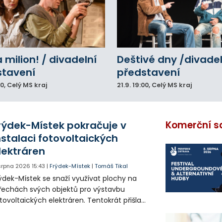
a milion! / divadelní
Deštivé dny /divadel
stavení
představení
00
, Celý MS kraj
21.9.
19:00
, Celý MS kraj
rýdek-Místek pokračuje v
Komerční s
nstalaci fotovoltaických
lektráren
 srpna 2026
15:43
|
Frýdek-Místek
|
Tomáš Tikal
ýdek-Místek se snaží využívat plochy na
řechách svých objektů pro výstavbu
tovoltaických elektráren. Tentokrát přišla
da na 11. Základní školu ve Frýdku.