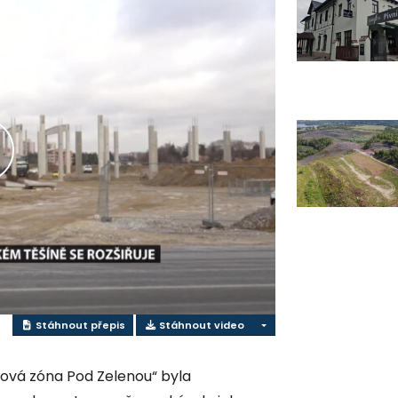
řehrát
ideo
Stáhnout přepis
Stáhnout video
ová zóna Pod Zelenou“ byla