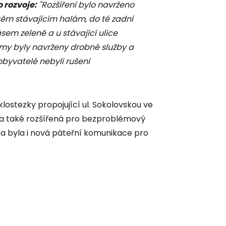
 rozvoje:
"Rozšíření bylo navrženo
 těm stávajícím halám, do té zadní
sem zeleně a u stávající ulice
omy byly navrženy drobné služby a
byvatelé nebyli rušeni
ostezky propojující ul. Sokolovskou ve
yla také rozšířená pro bezproblémový
a byla i nová páteřní komunikace pro