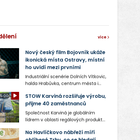
dělení
více
Nový český film Bojovník ukáže
ikonická místa Ostravy, místní
ho uvidí mezi prvními
Industriální scenérie Dolních Vítkovic,
halda Hrabůvka, centrum města i
další ikonická místa Ostravy se objeví
STOW Karviná rozšiřuje výrobu,
5:00
v novém filmu Bojovník, který vstoupí
přijme 40 zaměstnanců
do kin už 13. srpna. Režiséři Vojtěch
Frič a Tomáš Dianiška si
Společnost Karviná je globálním
moravskoslezskou metropoli
lídrem v oblasti regálových produktů
nevybrali náhodou – její syrová
a systémů, stabilním
atmosféra se stala přirozenou
Na Havlíčkovo nábřeží míří
zaměstnavatelem na Karvinsku a
součástí příběhu bývalého
oblíbené Trhy, co se hledají.