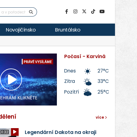
Novojičínsko
Bruntálsko
Počasí - Karviná
Dnes
27°C
Zítra
33°C
Přehrát
Pozítří
25°C
video
dělení
více
Legendární Dakota na okraji
01:32