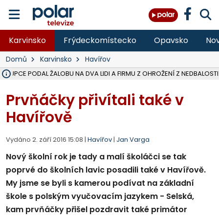
Karvinsko
Frýdeckomístecko
Opavsko
Nov
Domů
Karvinsko
Havířov
ÁSTUPCE PODAL ŽALOBU NA DVA LIDI A FIRMU Z OHROŽENÍ Z NEDBALOSTI
NA SLEZSKÉ HARTĚ PŘIBYLO SINIC, VODA MÁ HORŠÍ KVALITU, HYGIENI
NA BÍLOVECKÝCH NOVÝCH DVORECH SE PO 84 LETECH ROZTOČILY L
KARVINSKÉ MOŘE ZÍSKÁ NOVÉ GASTRO ZÁZEMÍ S VYHLÍDKOVOU TER
REKONSTRUKCE MATEŘSKÉ ŠKOLY V CHLEBIČOVĚ MÍŘÍ DO FINÁLE, VÍ
CYKLISTU (74) SRAZIL V BRUNTÁLU KAMION, JE V OHROŽENÍ ŽIVOTA,
POLICIE HLEDÁ PŘÍPADNÉ SVĚDKY, KTEŘÍ POMŮŽOU OBJASNIT PRŮ
MS KRAJ DOKONČIL OPRAVU SILNICE MEZI VRBNEM A HEŘMANOVICEM
SMVAK NABÍZÍ V DOBĚ SUCHA VODU OBCÍM A FIRMÁM, CISTERNY JE
F-M POKRAČUJE V INSTALACI FOTOVOLTAICKÝCH ELEKTRÁREN, REP
SENIOR AKADEMIE V OPAVĚ ZAHÁJILA DALŠÍ BĚH, REPORTÁŽ NA POL
PLANETÁRIUM V OSTRAVĚ CHYSTÁ POZOROVÁNÍ ČÁSTEČNÉHO ZATMĚ
OPRAVA ULIC V HAVÍŘOVĚ UKONČÍ NELEGÁLNÍ PARKOVÁNÍ VE VNI
V HAVÍŘOVĚ SE TĚŽCE ZRANIL MOTORKÁŘ PO SRÁŽCE S AUTEM, INF
TRAGICKÁ SRÁŽKA VLAKU S KAMIONEM V DOLNÍ LUTYNI Z LEDNA 
Prvňáčky přivítali také v
Havířově
Vydáno 2. září 2016 15:08 |
Havířov
|
Jan Varga
Nový školní rok je tady a malí školáčci se tak
poprvé do školních lavic posadili také v Havířově.
My jsme se byli s kamerou podívat na základní
škole s polským vyučovacím jazykem - Selská,
kam prvňáčky přišel pozdravit také primátor