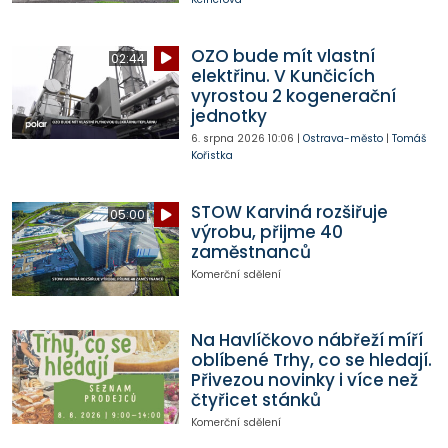
OZO bude mít vlastní
02:44
elektřinu. V Kunčicích
vyrostou 2 kogenerační
jednotky
6. srpna 2026
10:06
|
Ostrava-město
|
Tomáš
Kořistka
STOW Karviná rozšiřuje
05:00
výrobu, přijme 40
zaměstnanců
Komerční sdělení
Na Havlíčkovo nábřeží míří
oblíbené Trhy, co se hledají.
Přivezou novinky i více než
čtyřicet stánků
Komerční sdělení