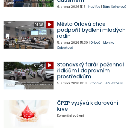
autismem
6. srpna 2026
11:15
|
Havířov
|
Bára Kelnerová
Město Orlová chce
01:38
podpořit bydlení mladých
rodin
5. srpna 2026
15:30
|
Orlová
|
Monika
Ociepková
Stonavský farář požehnal
01:50
řidičům i dopravním
prostředkům
5. srpna 2026
13:18
|
Stonava
|
Jiří Brzóska
ČPZP vyzývá k darování
krve
Komerční sdělení