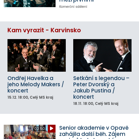
Komerční sdělení
Kam vyrazit - Karvinsko
Ondřej Havelka a
Setkání s legendou –
jeho Melody Makers /
Peter Dvorský a
koncert
Jakub Pustina /
koncert
15.12.
18:00
, Celý MS kraj
18.11.
18:00
, Celý MS kraj
Senior akademie v Opavě
02:50
zahájila další běh. Zájem