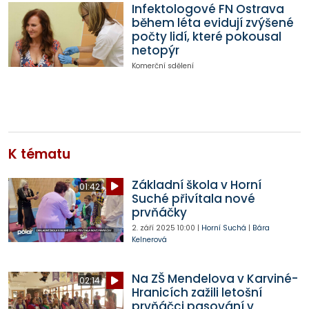
Infektologové FN Ostrava
během léta evidují zvýšené
počty lidí, které pokousal
netopýr
Komerční sdělení
K tématu
Základní škola v Horní
01:42
Suché přivítala nové
prvňáčky
2. září 2025
10:00
|
Horní Suchá
|
Bára
Kelnerová
Na ZŠ Mendelova v Karviné-
02:14
Hranicích zažili letošní
prvňáčci pasování v