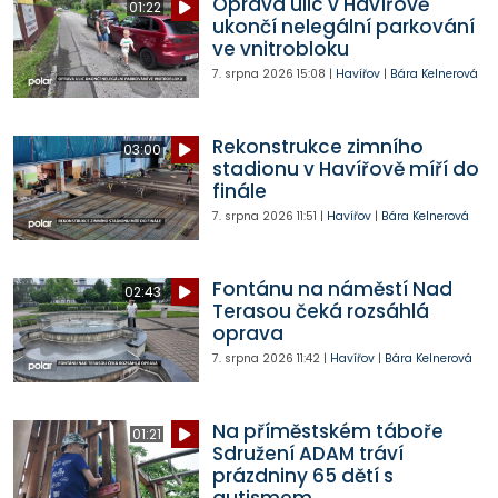
Oprava ulic v Havířově
01:22
ukončí nelegální parkování
ve vnitrobloku
7. srpna 2026
15:08
|
Havířov
|
Bára Kelnerová
Rekonstrukce zimního
03:00
stadionu v Havířově míří do
finále
7. srpna 2026
11:51
|
Havířov
|
Bára Kelnerová
Fontánu na náměstí Nad
02:43
Terasou čeká rozsáhlá
oprava
7. srpna 2026
11:42
|
Havířov
|
Bára Kelnerová
Na příměstském táboře
01:21
Sdružení ADAM tráví
prázdniny 65 dětí s