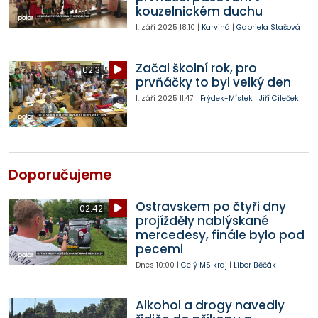
kouzelnickém duchu
1. září 2025
18:10
|
Karviná
|
Gabriela Stašová
Začal školní rok, pro
02:31
prvňáčky to byl velký den
1. září 2025
11:47
|
Frýdek-Místek
|
Jiří Cileček
Doporučujeme
Ostravskem po čtyři dny
02:42
projížděly nablýskané
mercedesy, finále bylo pod
pecemi
Dnes
10:00
|
Celý MS kraj
|
Libor Běčák
Alkohol a drogy navedly