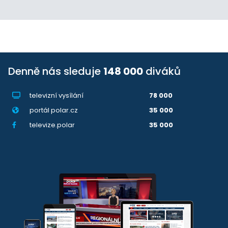
Denně nás sleduje
148 000
diváků
televizní vysílání
78 000
portál polar.cz
35 000
televize.polar
35 000