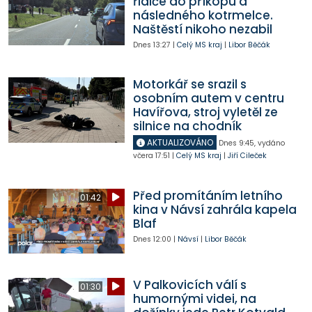
řidiče do příkopu a
následného kotrmelce.
Naštěstí nikoho nezabil
Dnes
13:27
|
Celý MS kraj
|
Libor Běčák
Motorkář se srazil s
osobním autem v centru
Havířova, stroj vyletěl ze
silnice na chodník
AKTUALIZOVÁNO
Dnes
9:45
,
vydáno
včera
17:51
|
Celý MS kraj
|
Jiří Cileček
Před promítáním letního
01:42
kina v Návsí zahrála kapela
Blaf
Dnes
12:00
|
Návsí
|
Libor Běčák
V Palkovicích válí s
01:30
humornými videi, na