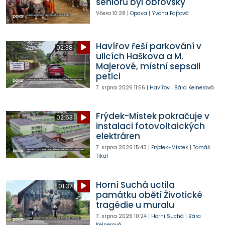
seniorů byl obrovský
Včera
10:28
|
Opava
|
Yvona Fajtová
Havířov řeší parkování v
02:38
ulicích Haškova a M.
Majerové, místní sepsali
petici
7. srpna 2026
11:56
|
Havířov
|
Bára Kelnerová
Frýdek-Místek pokračuje v
02:53
instalaci fotovoltaických
elektráren
7. srpna 2026
15:43
|
Frýdek-Místek
|
Tomáš
Tikal
Horní Suchá uctila
01:37
památku obětí Životické
tragédie u muralu
7. srpna 2026
10:24
|
Horní Suchá
|
Bára
Kelnerová