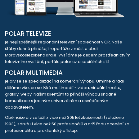
POLAR TELEVIZE
je nejúspěšnější regionální televizní společnost v ČR. Naše
štáby denně přinášejí reportáže z měst a obcí
Moravskoslezského kraje. Vysíláme je k lidem prostřednictvím
televizního vysílání, portálu polar.cz a sociálních sítí.
POLAR MULTIMEDIA
je divize se specializací na komerční výrobu. Umíme a rádi
děláme vše, co se týká multimedií - videa, virtuální realitu,
grafiky, weby. Našim klientům to přináší výhodu snadné
komunikace s jediným univerzálním a osvědčeným
dodavatelem.
Obě naše divize těží z více než 30ti let zkušeností (založeno
1993), sdružují více než 50 profesionálů a drží řadu ocenění za
profesionalitu a proklientský přístup.