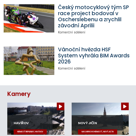
Český motocyklový tým SP
race project bodoval v
Oscherslebenu a zrychlil
závodní Aprilii
Komerční sdělení
Vánoční hvězda HSF
System vyhrála BIM Awards
2026
Komerční sdělení
Kamery
HAVÍŘOV
NOVÝ JIČÍN
NÁMĚSTÍ REPUBLIKY, HAVÍŘOV
MASARYKOVO NÁMĚSTÍ, NOVÝ JIČÍN