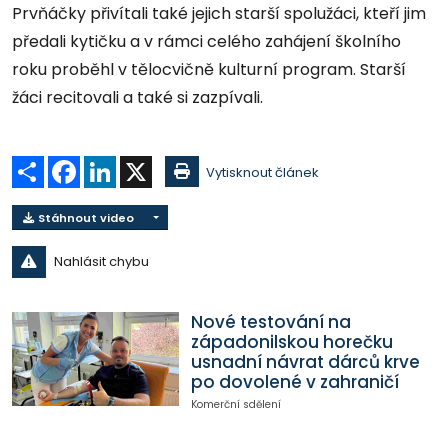
Prvňáčky přivítali také jejich starší spolužáci, kteří jim
předali kytičku a v rámci celého zahájení školního
roku proběhl v tělocvičně kulturní program. Starší
žáci recitovali a také si zazpívali.
Sdílet
Facebook
LinkedIn
X
Vytisknout článek
Stáhnout video
Nahlásit chybu
Nové testování na
západonilskou horečku
usnadní návrat dárců krve
po dovolené v zahraničí
Komerční sdělení