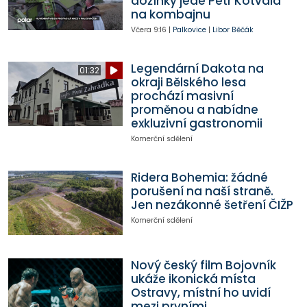
dožínky jede Petr Kotvald
na kombajnu
Včera
9:16
|
Palkovice
|
Libor Běčák
Legendární Dakota na
01:32
okraji Bělského lesa
prochází masivní
proměnou a nabídne
exkluzivní gastronomii
Komerční sdělení
Ridera Bohemia: žádné
porušení na naší straně.
Jen nezákonné šetření ČIŽP
Komerční sdělení
Nový český film Bojovník
ukáže ikonická místa
Ostravy, místní ho uvidí
mezi prvními