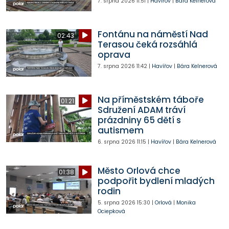
7. srpna 2026
11:51
|
Havířov
|
Bára Kelnerová
Fontánu na náměstí Nad
02:43
Terasou čeká rozsáhlá
oprava
7. srpna 2026
11:42
|
Havířov
|
Bára Kelnerová
Na příměstském táboře
01:21
Sdružení ADAM tráví
prázdniny 65 dětí s
autismem
6. srpna 2026
11:15
|
Havířov
|
Bára Kelnerová
Město Orlová chce
01:38
podpořit bydlení mladých
rodin
5. srpna 2026
15:30
|
Orlová
|
Monika
Ociepková