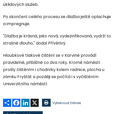
úklidových služeb.
Po skončení celého procesu se dlažba ještě oplachuje
a impregnuje.
"Dlažba je krásná, jako nová, vydezinfikovaná, vydrží to
strašně dlouho," dodal Přívětivý.
Hloubkové tlakové čištění se v Karviné provádí
pravidelně, přibližně co dva roky. Kromě náměstí
prošly čištěním i chodníky kolem radnice, plocha u
zámku Fryštát a později se počítá i s vyčištěním
Univerzitního náměstí.
Sdílet
Facebook
LinkedIn
X
Vytisknout článek