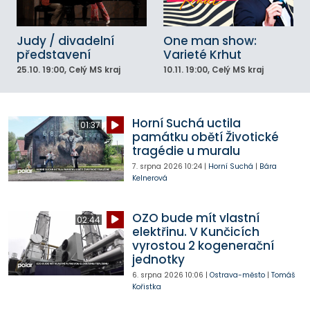
Judy / divadelní
One man show:
představení
Varieté Krhut
25.10.
19:00
, Celý MS kraj
10.11.
19:00
, Celý MS kraj
Horní Suchá uctila
01:37
památku obětí Životické
tragédie u muralu
7. srpna 2026
10:24
|
Horní Suchá
|
Bára
Kelnerová
OZO bude mít vlastní
02:44
elektřinu. V Kunčicích
vyrostou 2 kogenerační
jednotky
6. srpna 2026
10:06
|
Ostrava-město
|
Tomáš
Kořistka