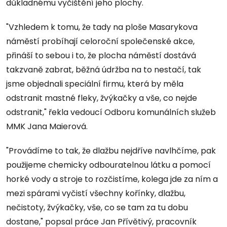
důkladnému vyčištění jeho plochy.
"Vzhledem k tomu, že tady na ploše Masarykova
náměstí probíhají celoroční společenské akce,
přináší to sebou i to, že plocha náměstí dostává
takzvaně zabrat, běžná údržba na to nestačí, tak
jsme objednali speciální firmu, která by měla
odstranit mastné fleky, žvýkačky a vše, co nejde
odstranit," řekla vedoucí Odboru komunálních služeb
MMK Jana Maierová.
"Provádíme to tak, že dlažbu nejdříve navlhčíme, pak
použijeme chemicky odbouratelnou látku a pomocí
horké vody a stroje to rozčistíme, kolega jde za ním a
mezi spárami vyčistí všechny kořínky, dlažbu,
nečistoty, žvýkačky, vše, co se tam za tu dobu
dostane," popsal práce Jan Přívětivý, pracovník