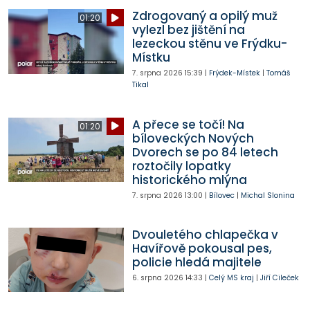
Zdrogovaný a opilý muž
01:20
vylezl bez jištění na
lezeckou stěnu ve Frýdku-
Místku
7. srpna 2026
15:39
|
Frýdek-Místek
|
Tomáš
Tikal
A přece se točí! Na
01:20
bíloveckých Nových
Dvorech se po 84 letech
roztočily lopatky
historického mlýna
7. srpna 2026
13:00
|
Bílovec
|
Michal Slonina
Dvouletého chlapečka v
Havířově pokousal pes,
policie hledá majitele
6. srpna 2026
14:33
|
Celý MS kraj
|
Jiří Cileček