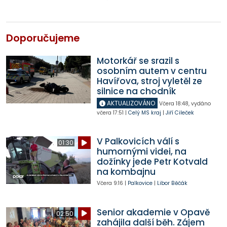
Doporučujeme
Motorkář se srazil s
osobním autem v centru
Havířova, stroj vyletěl ze
silnice na chodník
AKTUALIZOVÁNO
Včera
18:48
,
vydáno
včera
17:51
|
Celý MS kraj
|
Jiří Cileček
V Palkovicích válí s
01:30
humornými videi, na
dožínky jede Petr Kotvald
na kombajnu
Včera
9:16
|
Palkovice
|
Libor Běčák
Senior akademie v Opavě
02:50
zahájila další běh. Zájem