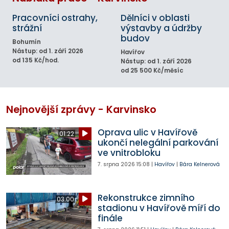
Pracovníci ostrahy,
Dělníci v oblasti
strážní
výstavby a údržby
budov
Bohumín
Nástup: od 1. září 2026
Havířov
od 135 Kč/hod.
Nástup: od 1. září 2026
od 25 500 Kč/měsíc
Nejnovější zprávy - Karvinsko
Oprava ulic v Havířově
01:22
ukončí nelegální parkování
ve vnitrobloku
7. srpna 2026
15:08
|
Havířov
|
Bára Kelnerová
Rekonstrukce zimního
03:00
stadionu v Havířově míří do
finále