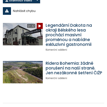
Stáhnout video
Nahlásit chybu
Legendární Dakota na
01:32
okraji Bělského lesa
prochází masivní
proměnou a nabídne
exkluzivní gastronomii
Komerční sdělení
Ridera Bohemia: žádné
porušení na naší straně.
Jen nezákonné šetření ČIŽP
Komerční sdělení