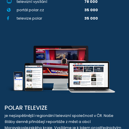
televizní vysílání
78 000
portál polar.cz
35 000
televize.polar
35 000
POLAR TELEVIZE
je nejúspěšnější regionální televizní společnost v ČR. Naše
štáby denně přinášejí reportáže z měst a obcí
Moravskoslezského kraje. Vysíláme je k lidem prostřednictvím