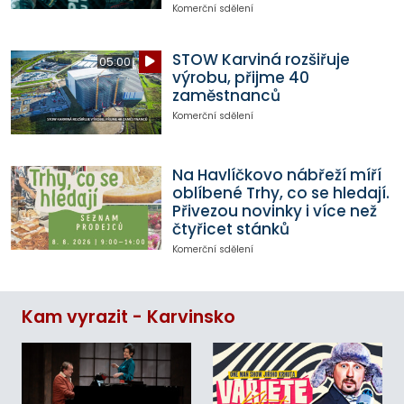
Komerční sdělení
STOW Karviná rozšiřuje
05:00
výrobu, přijme 40
zaměstnanců
Komerční sdělení
Na Havlíčkovo nábřeží míří
oblíbené Trhy, co se hledají.
Přivezou novinky i více než
čtyřicet stánků
Komerční sdělení
Kam vyrazit - Karvinsko