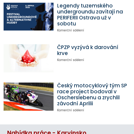
Legendy tuzemského
undergroundu zavítají na
PERIFERII Ostrava už v
sobotu
Komerční sdělení
ČPZP vyzývá k darování
krve
Komerční sdělení
Český motocyklový tým SP
race project bodoval v
Oscherslebenu a zrychlil
závodní Aprilii
Komerční sdělení
Nabídka práce - Karvinsko