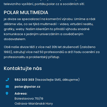
televizního vysílání, portálu polar.cz a sociálních sítí.
POLAR MULTIMEDIA
je divize se specializací na komerční výrobu. Umíme a rádi
děláme vše, co se týká multimedií - videa, virtuální realitu,
grafiky, weby. Našim klientům to přináší výhodu snadné
komunikace s jediným univerzálním a osvědčeným
dodavatelem.
Obě naše divize těží z více než 30ti let zkušeností (založeno
1993), sdružují více než 50 profesionálů a drží řadu ocenění za
profesionalitu a proklientský přístup.
Kontaktujte nás
552 303 303
(Nezasílejte SMS, děkujeme)
polar@polar.cz
Adresa:
Boleslavova 710/19
Ostrava-Mariánské Hory