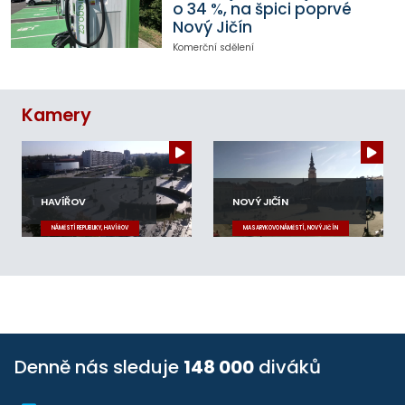
o 34 %, na špici poprvé
Nový Jičín
Komerční sdělení
Kamery
HAVÍŘOV
NOVÝ JIČÍN
NÁMĚSTÍ REPUBLIKY, HAVÍŘOV
MASARYKOVO NÁMĚSTÍ, NOVÝ JIČÍN
Denně nás sleduje
148 000
diváků