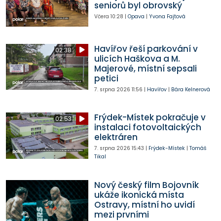
seniorů byl obrovský
Včera
10:28
|
Opava
|
Yvona Fajtová
Havířov řeší parkování v
02:38
ulicích Haškova a M.
Majerové, místní sepsali
petici
7. srpna 2026
11:56
|
Havířov
|
Bára Kelnerová
Frýdek-Místek pokračuje v
02:53
instalaci fotovoltaických
elektráren
7. srpna 2026
15:43
|
Frýdek-Místek
|
Tomáš
Tikal
Nový český film Bojovník
ukáže ikonická místa
Ostravy, místní ho uvidí
mezi prvními