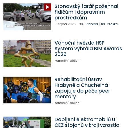
Stonavský farář požehnal
01:50
řidičům i dopravním
prostředkům
5. srpna 2026
13:18
|
Stonava
|
Jiří Brzóska
Vánoční hvězda HSF
System vyhrála BIM Awards
2026
Komerční sdělení
Rehabilitační ústav
Hrabyně a Chuchelná
zapojuje do péče peer
mentory
Komerční sdělení
Dobíjení elektromobilů u
ČEZ stojanů v kraji vzrostlo