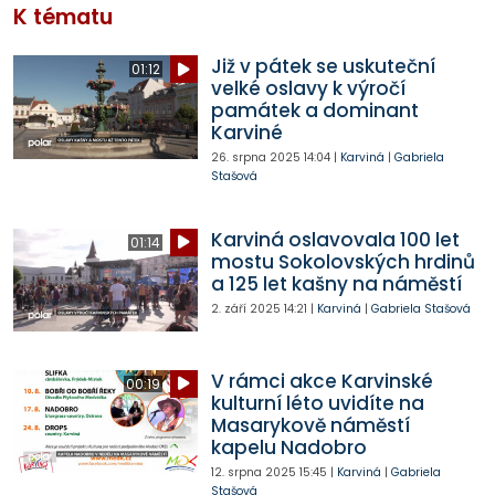
K tématu
Již v pátek se uskuteční
01:12
velké oslavy k výročí
památek a dominant
Karviné
26. srpna 2025
14:04
|
Karviná
|
Gabriela
Stašová
Karviná oslavovala 100 let
01:14
mostu Sokolovských hrdinů
a 125 let kašny na náměstí
2. září 2025
14:21
|
Karviná
|
Gabriela Stašová
V rámci akce Karvinské
00:19
kulturní léto uvidíte na
Masarykově náměstí
kapelu Nadobro
12. srpna 2025
15:45
|
Karviná
|
Gabriela
Stašová