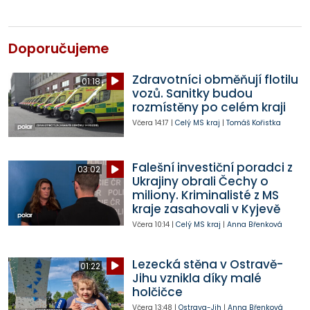
Doporučujeme
Zdravotníci obměňují flotilu
01:18
vozů. Sanitky budou
rozmístěny po celém kraji
Včera
14:17
|
Celý MS kraj
|
Tomáš Kořistka
Falešní investiční poradci z
03:02
Ukrajiny obrali Čechy o
miliony. Kriminalisté z MS
kraje zasahovali v Kyjevě
Včera
10:14
|
Celý MS kraj
|
Anna Břenková
Lezecká stěna v Ostravě-
01:22
Jihu vznikla díky malé
holčičce
Včera
13:48
|
Ostrava-Jih
|
Anna Břenková