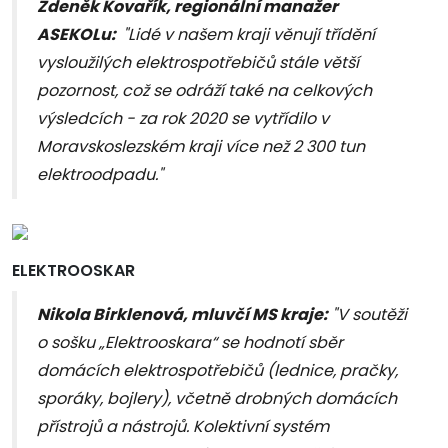
Zdeněk Kovařík, regionální manažer
ASEKOLu:
"Lidé v našem kraji věnují třídění
vysloužilých elektrospotřebičů stále větší
pozornost, což se odráží také na celkových
výsledcích - za rok 2020 se vytřídilo v
Moravskoslezském kraji více než 2 300 tun
elektroodpadu."
ELEKTROOSKAR
Nikola Birklenová, mluvčí MS kraje:
"V soutěži
o sošku „Elektrooskara“ se hodnotí sběr
domácích elektrospotřebičů (lednice, pračky,
sporáky, bojlery), včetně drobných domácích
přístrojů a nástrojů. Kolektivní systém