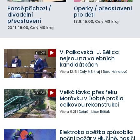
Pozdě příchozí /
Operky / představení
divadelní
pro děti
představení
13.9.
15:00
, Celý MS kraj
23.11.
19:00
, Celý MS kraj
V. Palkovská i J. Bělica
01:26
nejsou na volebních
kandidátkách
Včera
12:15
|
Celý MS kraj
|
Bára Kelnerová
Velká lávka přes řeku
01:56
Morávku v Dobré prošla
celkovou rekonstrukcí
Včera
9:21
|
Dobrá
|
Libor Běčák
Elektrokoloběžka způsobila
noční požár v Hlučíně, hasiči