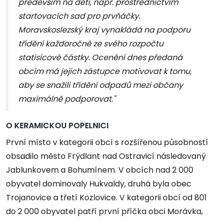
především na děti, např. prostřednictvím
startovacích sad pro prvňáčky.
Moravskoslezský kraj vynakládá na podporu
třídění každoročně ze svého rozpočtu
statisícové částky. Ocenění dnes předaná
obcím má jejich zástupce motivovat k tomu,
aby se snažili třídění odpadů mezi občany
maximálně podporovat."
O KERAMICKOU POPELNICI
První místo v kategorii obcí s rozšířenou působností
obsadilo město Frýdlant nad Ostravicí následovaný
Jablunkovem a Bohumínem. V obcích nad 2 000
obyvatel dominovaly Hukvaldy, druhá byla obec
Trojanovice a třetí Kozlovice. V kategorii obcí od 801
do 2 000 obyvatel patří první příčka obci Morávka,