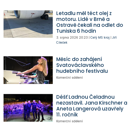
Letadlu měl téct olej z
motoru. Lidé v Brně a
Ostravě čekali na odlet do
Tuniska 6 hodin
3. srpna 2026
20:23
|
Celý MS kraj
|
Jiří
Cileček
Měsíc do zahájení
Svatováclavského
hudebního festivalu
Komerční sdělení
Déšť Ladnou Čeladnou
nezastavil. Jana Kirschner a
Aneta Langerová uzavřely
11. ročník
Komerční sdělení