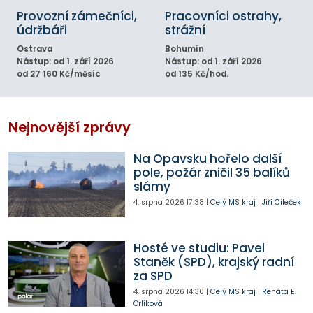
Provozní zámečníci,
Pracovníci ostrahy,
údržbáři
strážní
Ostrava
Bohumín
Nástup: od 1. září 2026
Nástup: od 1. září 2026
od 27 160 Kč/měsíc
od 135 Kč/hod.
Nejnovější zprávy
Na Opavsku hořelo další
pole, požár zničil 35 balíků
slámy
4. srpna 2026
17:38
|
Celý MS kraj
|
Jiří Cileček
Hosté ve studiu: Pavel
Staněk (SPD), krajský radní
za SPD
4. srpna 2026
14:30
|
Celý MS kraj
|
Renáta E.
Orlíková