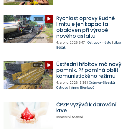
Rychlost opravy Rudné
01:33
limituje jen kapacita
obaloven při výrobě
nového asfaltu
4. srpna 2026
6:47
|
Ostrava-město
|
Libor
Běčák
Ústřední hřbitov má nový
03:14
pomník. Připomíná oběti
komunistického režimu
4. srpna 2026
16:36
|
Ostrava-Slezská
Ostrava
|
Anna Břenková
ČPZP vyzývá k darování
krve
Komerční sdělení