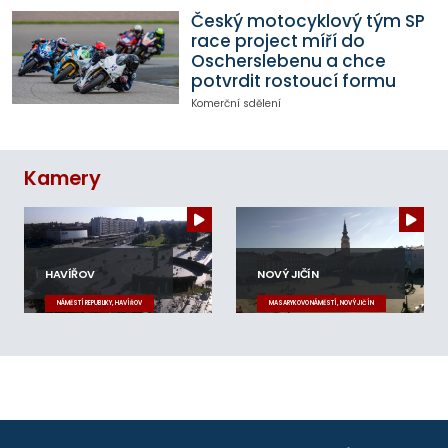
Český motocyklový tým SP
race project míří do
Oscherslebenu a chce
potvrdit rostoucí formu
Komerční sdělení
Kamery
HAVÍŘOV
NOVÝ JIČÍN
NÁMĚSTÍ REPUBLIKY, HAVÍŘOV
MASARYKOVO NÁMĚSTÍ, NOVÝ JIČÍN