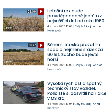
Letošní rok bude
03:06
pravděpodobně jedním z
nejsušších let od roku 1960
4. srpna 2026
10:05
|
Celý MS kraj
|
Andrea
Holeszová
Během letoška prozatím
01:27
spadlo nejméně srážek za
60 let. Sucho bude ještě
horší
4. srpna 2026
10:05
|
Celý MS kraj
|
Andrea
Holeszová
Vysoká rychlost a špatný
technický stav vozidel.
Policisté si posvítili na řidiče
v MS kraji
4. srpna 2026
10:04
|
Celý MS kraj
|
Anna
Břenková