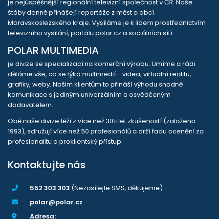
je nejúspěšnější regionální televizní společnost v ČR. Naše
štáby denně přinášejí reportáže z měst a obcí
Moravskoslezského kraje. Vysíláme je k lidem prostřednictvím
televizního vysílání, portálu polar.cz a sociálních sítí.
POLAR MULTIMEDIA
je divize se specializací na komerční výrobu. Umíme a rádi
děláme vše, co se týká multimedií - videa, virtuální realitu,
grafiky, weby. Našim klientům to přináší výhodu snadné
komunikace s jediným univerzálním a osvědčeným
dodavatelem.
Obě naše divize těží z více než 30ti let zkušeností (založeno
1993), sdružují více než 50 profesionálů a drží řadu ocenění za
profesionalitu a proklientský přístup.
Kontaktujte nás
552 303 303
(Nezasílejte SMS, děkujeme)
polar@polar.cz
Adresa: