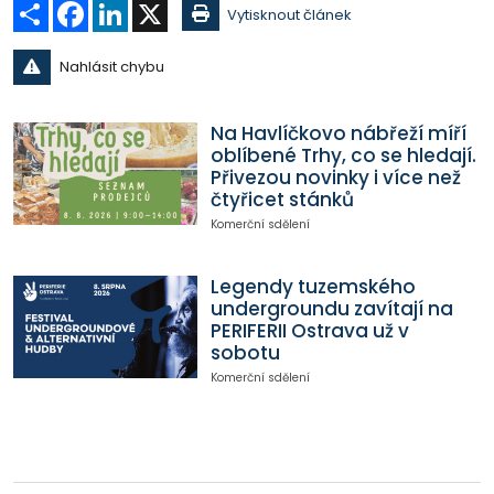
Sdílet
Facebook
LinkedIn
X
Vytisknout článek
Nahlásit chybu
Na Havlíčkovo nábřeží míří
oblíbené Trhy, co se hledají.
Přivezou novinky i více než
čtyřicet stánků
Komerční sdělení
Legendy tuzemského
undergroundu zavítají na
PERIFERII Ostrava už v
sobotu
Komerční sdělení