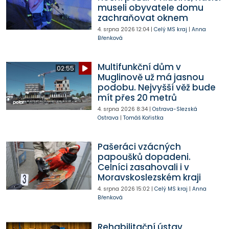
museli obyvatele domu
zachraňovat oknem
4. srpna 2026
12:04
|
Celý MS kraj
|
Anna
Břenková
Multifunkční dům v
02:55
Muglinově už má jasnou
podobu. Nejvyšší věž bude
mít přes 20 metrů
4. srpna 2026
8:34
|
Ostrava-Slezská
Ostrava
|
Tomáš Kořistka
Pašeráci vzácných
papoušků dopadeni.
Celníci zasahovali i v
Moravskoslezském kraji
4. srpna 2026
15:02
|
Celý MS kraj
|
Anna
Břenková
Rehabilitační ústav