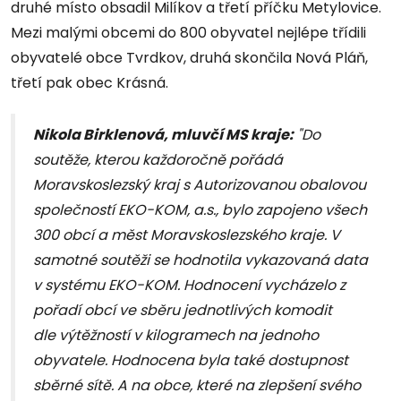
druhé místo obsadil Milíkov a třetí příčku Metylovice.
Mezi malými obcemi do 800 obyvatel nejlépe třídili
obyvatelé obce Tvrdkov, druhá skončila Nová Pláň,
třetí pak obec Krásná.
Nikola Birklenová, mluvčí MS kraje:
"Do
soutěže, kterou každoročně pořádá
Moravskoslezský kraj s Autorizovanou obalovou
společností EKO-KOM, a.s., bylo zapojeno všech
300 obcí a měst Moravskoslezského kraje. V
samotné soutěži se hodnotila vykazovaná data
v systému EKO-KOM. Hodnocení vycházelo z
pořadí obcí ve sběru jednotlivých komodit
dle výtěžností v kilogramech na jednoho
obyvatele. Hodnocena byla také dostupnost
sběrné sítě. A na obce, které na zlepšení svého