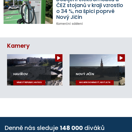
ČEZ stojanů v kraji vzrostlo
o 34 %, na špici poprvé
Nový Jičín
Komerční sdělení
Kamery
HAVÍŘOV
NOVÝ JIČÍN
NÁMĚSTÍ REPUBLIKY, HAVÍŘOV
MASARYKOVO NÁMĚSTÍ, NOVÝ JIČÍN
Denně nás sleduje
148 000
diváků