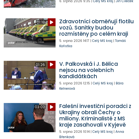
6. srpna 2026
9:35
|
Celý MS kraj
|
Jiří Cileček
Zdravotníci obměňují flotilu
01:18
vozů. Sanitky budou
rozmístěny po celém kraji
5. srpna 2026
14:17
|
Celý MS kraj
|
Tomáš
Kořistka
V. Palkovská i J. Bělica
01:26
nejsou na volebních
kandidátkách
5. srpna 2026
12:15
|
Celý MS kraj
|
Bára
Kelnerová
Falešní investiční poradci z
03:02
Ukrajiny obrali Čechy o
miliony. Kriminalisté z MS
kraje zasahovali v Kyjevě
5. srpna 2026
10:14
|
Celý MS kraj
|
Anna
Břenková