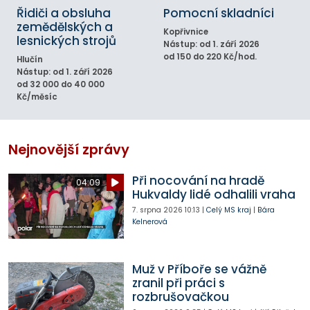
Řidiči a obsluha
Pomocní skladníci
zemědělských a
Kopřivnice
lesnických strojů
Nástup: od 1. září 2026
od 150 do 220 Kč/hod.
Hlučín
Nástup: od 1. září 2026
od 32 000 do 40 000
Kč/měsíc
Nejnovější zprávy
Při nocování na hradě
04:09
Hukvaldy lidé odhalili vraha
7. srpna 2026
10:13
|
Celý MS kraj
|
Bára
Kelnerová
Muž v Příboře se vážně
zranil při práci s
rozbrušovačkou