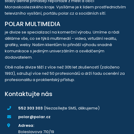
štáby denně přinášejí reportáže z měst a obcí
Moravskoslezského kraje. Vysíláme je k lidem prostřednictvím
televizního vysílání, portálu polar.cz a sociálních sítí.
POLAR MULTIMEDIA
je divize se specializací na komerční výrobu. Umíme a rádi
děláme vše, co se týká multimedií - videa, virtuální realitu,
grafiky, weby. Našim klientům to přináší výhodu snadné
komunikace s jediným univerzálním a osvědčeným
dodavatelem.
Obě naše divize těží z více než 30ti let zkušeností (založeno
1993), sdružují více než 50 profesionálů a drží řadu ocenění za
profesionalitu a proklientský přístup.
Kontaktujte nás
552 303 303
(Nezasílejte SMS, děkujeme)
polar@polar.cz
Adresa:
Boleslavova 710/19