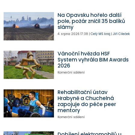
Na Opavsku hořelo další
pole, požár zničil 35 balíků
slámy
4. srpna 2026
17:38
|
Celý MS kraj
|
Jiří Cileček
Vánoční hvězda HSF
System vyhrála BIM Awards
2026
Komerční sdělení
Rehabilitační ústav
Hrabyně a Chuchelná
zapojuje do péče peer
mentory
Komerční sdělení
Dobíjení elektromobilů u