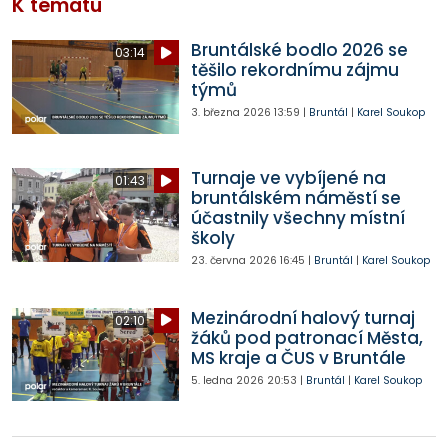
K tématu
Bruntálské bodlo 2026 se
03:14
těšilo rekordnímu zájmu
týmů
3. března 2026
13:59
|
Bruntál
|
Karel Soukop
Turnaje ve vybíjené na
01:43
bruntálském náměstí se
účastnily všechny místní
školy
23. června 2026
16:45
|
Bruntál
|
Karel Soukop
Mezinárodní halový turnaj
02:10
žáků pod patronací Města,
MS kraje a ČUS v Bruntále
5. ledna 2026
20:53
|
Bruntál
|
Karel Soukop