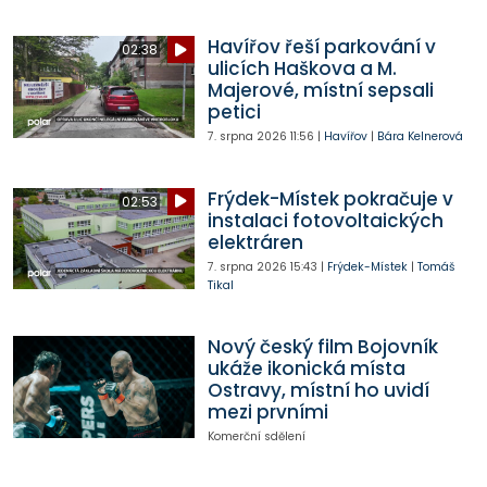
Havířov řeší parkování v
02:38
ulicích Haškova a M.
Majerové, místní sepsali
petici
7. srpna 2026
11:56
|
Havířov
|
Bára Kelnerová
Frýdek-Místek pokračuje v
02:53
instalaci fotovoltaických
elektráren
7. srpna 2026
15:43
|
Frýdek-Místek
|
Tomáš
Tikal
Nový český film Bojovník
ukáže ikonická místa
Ostravy, místní ho uvidí
mezi prvními
Komerční sdělení