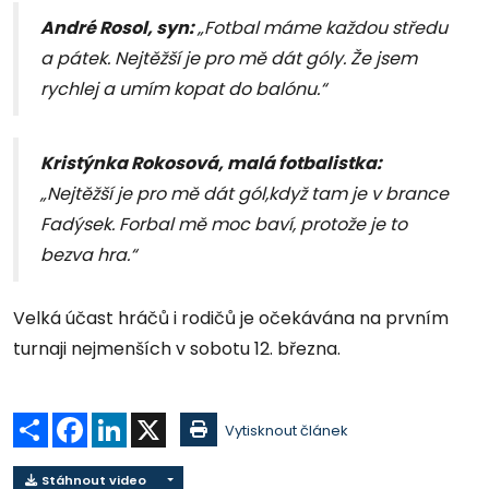
André Rosol, syn:
„Fotbal máme každou středu
a pátek. Nejtěžší je pro mě dát góly. Že jsem
rychlej a umím kopat do balónu.“
Kristýnka Rokosová, malá fotbalistka:
„Nejtěžší je pro mě dát gól,když tam je v brance
Fadýsek. Forbal mě moc baví, protože je to
bezva hra.“
Velká účast hráčů i rodičů je očekávána na prvním
turnaji nejmenších v sobotu 12. března.
Sdílet
Facebook
LinkedIn
X
Vytisknout článek
Stáhnout video