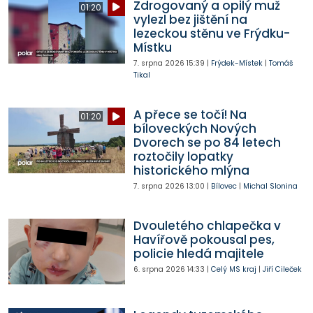
Zdrogovaný a opilý muž
01:20
vylezl bez jištění na
lezeckou stěnu ve Frýdku-
Místku
7. srpna 2026
15:39
|
Frýdek-Místek
|
Tomáš
Tikal
A přece se točí! Na
01:20
bíloveckých Nových
Dvorech se po 84 letech
roztočily lopatky
historického mlýna
7. srpna 2026
13:00
|
Bílovec
|
Michal Slonina
Dvouletého chlapečka v
Havířově pokousal pes,
policie hledá majitele
6. srpna 2026
14:33
|
Celý MS kraj
|
Jiří Cileček