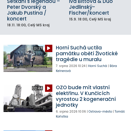
Setkání s legendou –
Iva Bittová & Duo
Peter Dvorský a
Jedlinský-
Jakub Pustina /
Fischer/koncert
koncert
15.9.
18:00
, Celý MS kraj
18.11.
18:00
, Celý MS kraj
Horní Suchá uctila
01:37
památku obětí Životické
tragédie u muralu
7. srpna 2026
10:24
|
Horní Suchá
|
Bára
Kelnerová
OZO bude mít vlastní
02:44
elektřinu. V Kunčicích
vyrostou 2 kogenerační
jednotky
6. srpna 2026
10:06
|
Ostrava-město
|
Tomáš
Kořistka