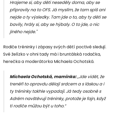
Hrajeme si, aby děti neseděly doma, aby se
připravily na to OFS. Já myslím, že tam spíš ani
nejde o ty výsledky. Tam jde o to, aby ty děti se
bavily, hrály si, aby se hýbaly. O to jde, o nic
jiného nejde."
Rodiče tréninky i zápasy svých dětí poctivě sledují.
Své želízko v ohni tady má i bruntálská rodačka,
herečka a moderátorka Michaela Ochotská.
Michaela Ochotská, maminka:
„Jde vidět, že
trenéři to opravdu dělají srdcem a s láskou a i
ty tréninky takhle vypadají. Já tedy osobně s
Adrém navštěvuji tréninky, protože je fajn, když
ti rodiče můžou být u toho.“