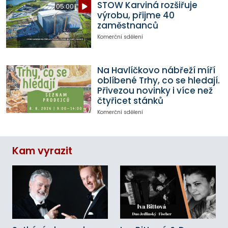
STOW Karviná rozšiřuje
05:00
výrobu, přijme 40
zaměstnanců
Komerční sdělení
Na Havlíčkovo nábřeží míří
oblíbené Trhy, co se hledají.
Přivezou novinky i více než
čtyřicet stánků
Komerční sdělení
Kam vyrazit