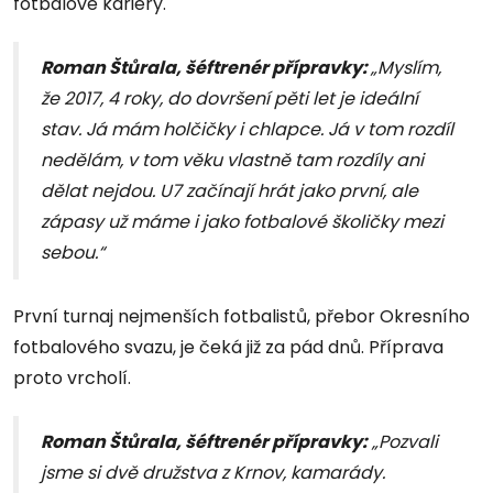
fotbalové kariéry.
Roman Štůrala, šéftrenér přípravky:
„Myslím,
že 2017, 4 roky, do dovršení pěti let je ideální
stav. Já mám holčičky i chlapce. Já v tom rozdíl
nedělám, v tom věku vlastně tam rozdíly ani
dělat nejdou. U7 začínají hrát jako první, ale
zápasy už máme i jako fotbalové školičky mezi
sebou.“
První turnaj nejmenších fotbalistů, přebor Okresního
fotbalového svazu, je čeká již za pád dnů. Příprava
proto vrcholí.
Roman Štůrala, šéftrenér přípravky:
„Pozvali
jsme si dvě družstva z Krnov, kamarády.