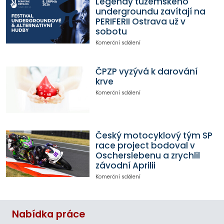
Legendy tuzemského
undergroundu zavítají na
PERIFERII Ostrava už v
sobotu
Komerční sdělení
ČPZP vyzývá k darování
krve
Komerční sdělení
Český motocyklový tým SP
race project bodoval v
Oscherslebenu a zrychlil
závodní Aprilii
Komerční sdělení
Nabídka práce