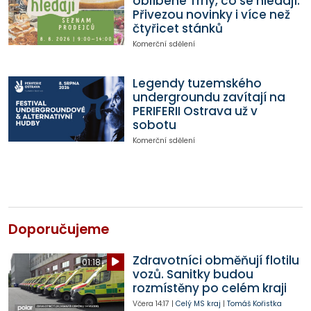
oblíbené Trhy, co se hledají.
Přivezou novinky i více než
čtyřicet stánků
Komerční sdělení
Legendy tuzemského
undergroundu zavítají na
PERIFERII Ostrava už v
sobotu
Komerční sdělení
Doporučujeme
Zdravotníci obměňují flotilu
01:18
vozů. Sanitky budou
rozmístěny po celém kraji
Včera
14:17
|
Celý MS kraj
|
Tomáš Kořistka