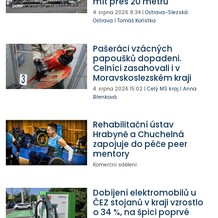
mít přes 20 metrů
4. srpna 2026
8:34
|
Ostrava-Slezská
Ostrava
|
Tomáš Kořistka
Pašeráci vzácných
papoušků dopadeni.
Celníci zasahovali i v
Moravskoslezském kraji
4. srpna 2026
15:02
|
Celý MS kraj
|
Anna
Břenková
Rehabilitační ústav
Hrabyně a Chuchelná
zapojuje do péče peer
mentory
Komerční sdělení
Dobíjení elektromobilů u
ČEZ stojanů v kraji vzrostlo
o 34 %, na špici poprvé