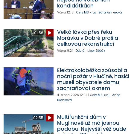
kandidátkách
Včera
12:15
|
Celý MS kraj
|
Bára Kelnerová
Velká lávka přes řeku
01:56
Morávku v Dobré prošla
celkovou rekonstrukcí
Včera
9:21
|
Dobrá
|
Libor Běčák
Elektrokoloběžka způsobila
noční požár v Hlučíně, hasiči
museli obyvatele domu
zachraňovat oknem
4. srpna 2026
12:04
|
Celý MS kraj
|
Anna
Břenková
Multifunkční dům v
02:55
Muglinově už má jasnou
podobu. Nejvyšší věž bude