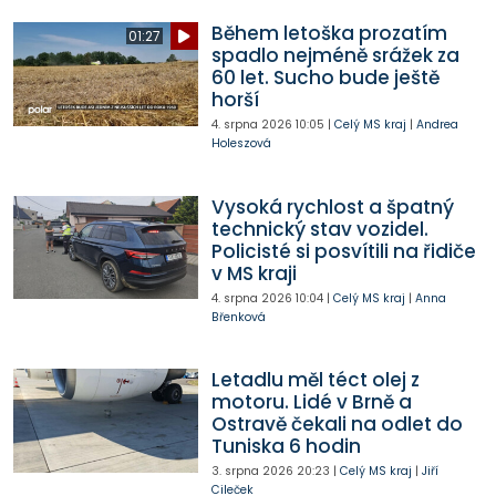
Během letoška prozatím
01:27
spadlo nejméně srážek za
60 let. Sucho bude ještě
horší
4. srpna 2026
10:05
|
Celý MS kraj
|
Andrea
Holeszová
Vysoká rychlost a špatný
technický stav vozidel.
Policisté si posvítili na řidiče
v MS kraji
4. srpna 2026
10:04
|
Celý MS kraj
|
Anna
Břenková
Letadlu měl téct olej z
motoru. Lidé v Brně a
Ostravě čekali na odlet do
Tuniska 6 hodin
3. srpna 2026
20:23
|
Celý MS kraj
|
Jiří
Cileček