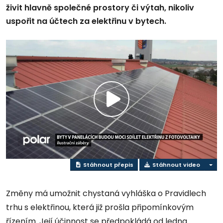
živit hlavně společné prostory či výtah, nikoliv
uspořit na účtech za elektřinu v bytech.
Přehrát
video
Stáhnout přepis
Stáhnout video
Změny má umožnit chystaná vyhláška o Pravidlech
trhu s elektřinou, která již prošla připomínkovým
řízením. Její účinnost se předpokládá od ledna