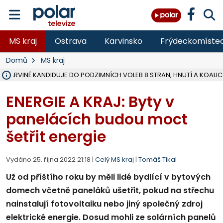
MS kraj
Ostrava
Karvinsko
Frýdeckomíste
Domů
MS kraj
V KARVINÉ KANDIDUJE DO PODZIMNÍCH VOLEB 8 STRAN, HNUTÍ A KOALIC
ŠEST JEDNOTEK HASIČŮ ZASAHOVALO U POŽÁRU STRNIŠTĚ VE VĚT
HOŘELO NA DVOU HEKTARECH A ZNIČENO BYLO 35 BALÍKŮ SLÁMY, I
KARVINÁ ZNÁ BUDOUCÍ PODOBU AREÁLU LODIČKY V PARKU BOŽEN
MORAVSKOSLEZŠTÍ POLICISTÉ ODHALILI MEZINÁRODNÍ GANG PODVO
LÁKALI LIDI NA ZISKY Z KRYPTOMĚN, INFO A VIDEO NA POLAR.CZ
MINISTESTVO ŽIVOTNÍHO PROSTŘEDÍ PŘEVZALO VYŠETŘOVÁNÍ KAU
A ROZHODLO, ŽE VINÍK ZA ŠKODY PO ZAVEZENÍ TUNAMI ODPADU NE
EVROPSKÝ ŽALOBCE V OSTRAVĚ ŽALUJE 5 LIDÍ A FIRMU ZA PODVODY 
SLEZSKÁ OSTRAVA PŘIPRAVUJE PROJEKTOVOU DOKUMENTACI PRO 
FRÝDEK-MÍSTEK DOKONČIL STAVBU VOLNOČASOVÉHO AREÁLU NA RIVI
HNUTÍ ANO V HAVÍŘOVĚ NEZAŘADÍ HEJTMANA JOSEFA BĚLICU NA V
VĚRA PALKOVSKÁ UŽ NEBUDE KANDIDOVAT NA PRIMÁTORKU TŘINCE,
FOTBALISTA LAURI LAINE SE VRACÍ Z BANÍKU OSTRAVA NA PŮL ROK
F-M DOKONČIL PRVNÍ STUPEŇ PROJEKTOVÉ DOKUMENTACE DO
ENERGIE A KRAJ: Byty v
panelácích budou moct
šetřit energie
Vydáno 25. října 2022 21:18 |
Celý MS kraj
|
Tomáš Tikal
Už od příštího roku by měli lidé bydlící v bytových
domech včetně paneláků ušetřit, pokud na střechu
nainstalují fotovoltaiku nebo jiný společný zdroj
elektrické energie. Dosud mohli ze solárních panelů