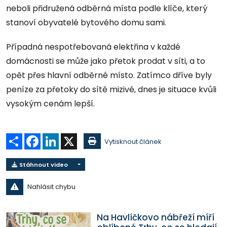
neboli přidružená odběrná místa podle klíče, který
stanoví obyvatelé bytového domu sami.
Případná nespotřebovaná elektřina v každé
domácnosti se může jako přetok prodat v síti, a to
opět přes hlavní odběrné místo. Zatímco dříve byly
peníze za přetoky do sítě mizivé, dnes je situace kvůli
vysokým cenám lepší.
Sdílet
Facebook
LinkedIn
X
Vytisknout článek
Stáhnout video
Nahlásit chybu
Na Havlíčkovo nábřeží míří