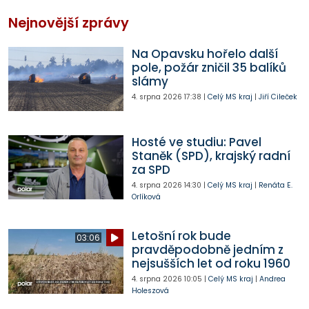
Nejnovější zprávy
Na Opavsku hořelo další
pole, požár zničil 35 balíků
slámy
4. srpna 2026
17:38
|
Celý MS kraj
|
Jiří Cileček
Hosté ve studiu: Pavel
Staněk (SPD), krajský radní
za SPD
4. srpna 2026
14:30
|
Celý MS kraj
|
Renáta E.
Orlíková
Letošní rok bude
03:06
pravděpodobně jedním z
nejsušších let od roku 1960
4. srpna 2026
10:05
|
Celý MS kraj
|
Andrea
Holeszová