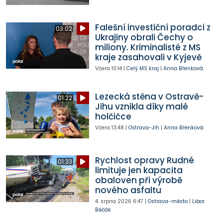
Falešní investiční poradci z
03:02
Ukrajiny obrali Čechy o
miliony. Kriminalisté z MS
kraje zasahovali v Kyjevě
Včera
10:14
|
Celý MS kraj
|
Anna Břenková
Lezecká stěna v Ostravě-
01:22
Jihu vznikla díky malé
holčičce
Včera
13:48
|
Ostrava-Jih
|
Anna Břenková
Rychlost opravy Rudné
01:33
limituje jen kapacita
obaloven při výrobě
nového asfaltu
4. srpna 2026
6:47
|
Ostrava-město
|
Libor
Běčák