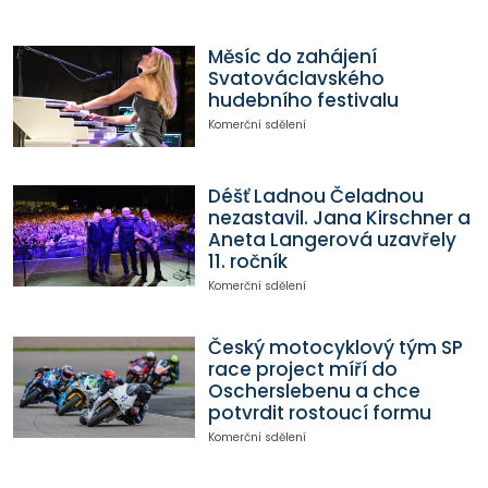
Měsíc do zahájení
Svatováclavského
hudebního festivalu
Komerční sdělení
Déšť Ladnou Čeladnou
nezastavil. Jana Kirschner a
Aneta Langerová uzavřely
11. ročník
Komerční sdělení
Český motocyklový tým SP
race project míří do
Oscherslebenu a chce
potvrdit rostoucí formu
Komerční sdělení