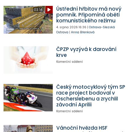
Ústřední hřbitov má nový
03:14
pomník. Připomíná oběti
komunistického režimu
4. srpna 2026
16:36
|
Ostrava-Slezská
Ostrava
|
Anna Břenková
ČPZP vyzývá k darování
krve
Komerční sdělení
Český motocyklový tým SP
race project bodoval v
Oscherslebenu a zrychlil
závodní Aprilii
Komerční sdělení
Vánoční hvězda HSF