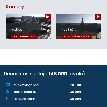
Kamery
HAVÍŘOV
NOVÝ JIČÍN
NÁMĚSTÍ REPUBLIKY, HAVÍŘOV
MASARYKOVO NÁMĚSTÍ, NOVÝ JIČÍN
Denně nás sleduje
148 000
diváků
televizní vysílání
78 000
portál polar.cz
35 000
televize.polar
35 000