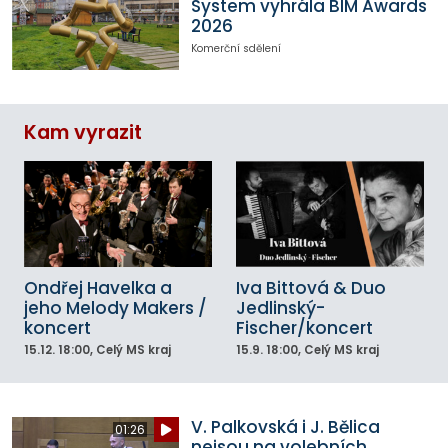
System vyhrála BIM Awards
2026
Komerční sdělení
Kam vyrazit
Ondřej Havelka a
Iva Bittová & Duo
jeho Melody Makers /
Jedlinský-
koncert
Fischer/koncert
15.12.
18:00
, Celý MS kraj
15.9.
18:00
, Celý MS kraj
V. Palkovská i J. Bělica
01:26
nejsou na volebních