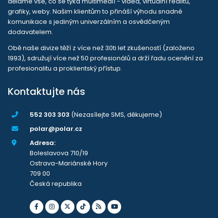
děláme vše, co se týká multimedií - videa, virtuální realitu,
grafiky, weby. Našim klientům to přináší výhodu snadné
komunikace s jediným univerzálním a osvědčeným
dodavatelem.
Obě naše divize těží z více než 30ti let zkušeností (založeno
1993), sdružují více než 50 profesionálů a drží řadu ocenění za
profesionalitu a proklientský přístup.
Kontaktujte nás
552 303 303
(Nezasílejte SMS, děkujeme)
polar@polar.cz
Adresa:
Boleslavova 710/19
Ostrava-Mariánské Hory
709 00
Česká republika