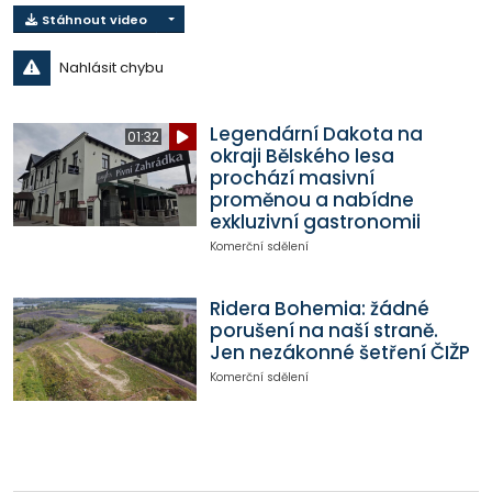
Stáhnout video
Nahlásit chybu
Legendární Dakota na
01:32
okraji Bělského lesa
prochází masivní
proměnou a nabídne
exkluzivní gastronomii
Komerční sdělení
Ridera Bohemia: žádné
porušení na naší straně.
Jen nezákonné šetření ČIŽP
Komerční sdělení