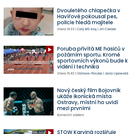
Dvouletého chlapečka v
Havířově pokousal pes,
policie hledá majitele
Včera
14:33
|
Celý MS kraj
|
Jiří Cileček
Poruba přivítá ME hasičů v
01:31
požárním sportu. Kromě
sportovních výkonů bude k
vidění i technika
Včera
15:43
|
Ostrava-Poruba
|
Jana Lipowská
Nový český film Bojovník
ukáže ikonická místa
Ostravy, místní ho uvidí
mezi prvními
Komerční sdělení
STOW Karviná rozšiřuje
05:00