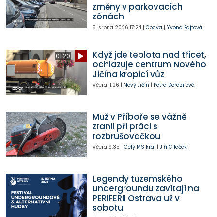
změny v parkovacích
zónách
5. srpna 2026
17:24
|
Opava
|
Yvona Fajtová
Když jde teplota nad třicet,
01:20
ochlazuje centrum Nového
Jičína kropicí vůz
Včera
11:26
|
Nový Jičín
|
Petra Dorazilová
Muž v Příboře se vážně
zranil při práci s
rozbrušovačkou
Včera
9:35
|
Celý MS kraj
|
Jiří Cileček
Legendy tuzemského
undergroundu zavítají na
PERIFERII Ostrava už v
sobotu