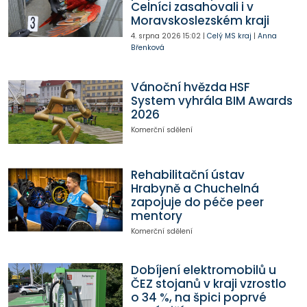
Celníci zasahovali i v
Moravskoslezském kraji
4. srpna 2026
15:02
|
Celý MS kraj
|
Anna
Břenková
Vánoční hvězda HSF
System vyhrála BIM Awards
2026
Komerční sdělení
Rehabilitační ústav
Hrabyně a Chuchelná
zapojuje do péče peer
mentory
Komerční sdělení
Dobíjení elektromobilů u
ČEZ stojanů v kraji vzrostlo
o 34 %, na špici poprvé