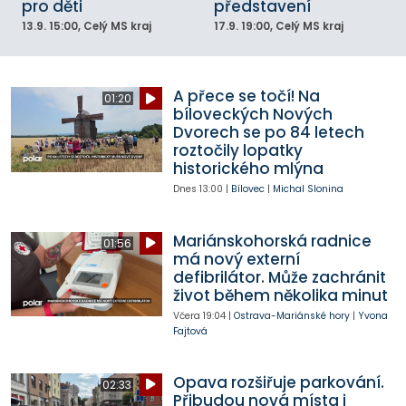
pro děti
představení
13.9.
15:00
, Celý MS kraj
17.9.
19:00
, Celý MS kraj
A přece se točí! Na
01:20
bíloveckých Nových
Dvorech se po 84 letech
roztočily lopatky
historického mlýna
Dnes
13:00
|
Bílovec
|
Michal Slonina
Mariánskohorská radnice
01:56
má nový externí
defibrilátor. Může zachránit
život během několika minut
Včera
19:04
|
Ostrava-Mariánské hory
|
Yvona
Fajtová
Opava rozšiřuje parkování.
02:33
Přibudou nová místa i