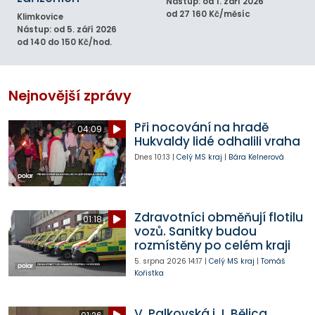
Nástup: od 1. září 2026
od 27 160 Kč/měsíc
Klimkovice
Nástup: od 5. září 2026
od 140 do 150 Kč/hod.
Nejnovější zprávy
Při nocování na hradě
04:09
Hukvaldy lidé odhalili vraha
Dnes
10:13
|
Celý MS kraj
|
Bára Kelnerová
Zdravotníci obměňují flotilu
01:18
vozů. Sanitky budou
rozmístěny po celém kraji
5. srpna 2026
14:17
|
Celý MS kraj
|
Tomáš
Kořistka
V. Palkovská i J. Bělica