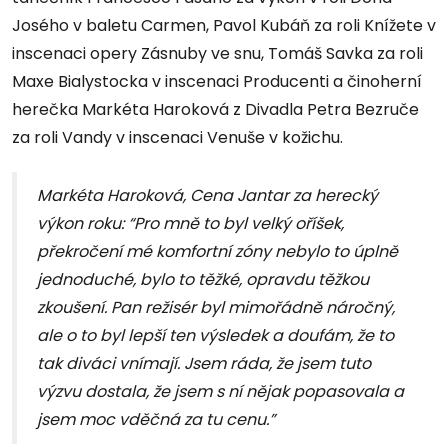
Josého v baletu Carmen, Pavol Kubáň za roli Knížete v
inscenaci opery Zásnuby ve snu, Tomáš Savka za roli
Maxe Bialystocka v inscenaci Producenti a činoherní
herečka Markéta Haroková z Divadla Petra Bezruče
za roli Vandy v inscenaci Venuše v kožichu.
Markéta Haroková, Cena Jantar za herecký
výkon roku: “Pro mně to byl velký oříšek,
překročení mé komfortní zóny nebylo to úplně
jednoduché, bylo to těžké, opravdu těžkou
zkoušení. Pan režisér byl mimořádně náročný,
ale o to byl lepší ten výsledek a doufám, že to
tak diváci vnímají. Jsem ráda, že jsem tuto
výzvu dostala, že jsem s ní nějak popasovala a
jsem moc vděčná za tu cenu.”