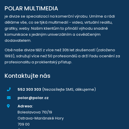
POLAR MULTIMEDIA
je divize se specializací na komerční výrobu. Umíme a rádi
děláme vše, co se týká multimedií - videa, virtuální realitu,
grafiky, weby. Našim klientům to přináší výhodu snadné
komunikace s jediným univerzálním a osvědčeným
dodavatelem.
Obě naše divize těží z více než 30ti let zkušeností (založeno
1993), sdružují více než 50 profesionálů a drží řadu ocenění za
profesionalitu a proklientský přístup.
Kontaktujte nás
552 303 303
(Nezasílejte SMS, děkujeme)
polar@polar.cz
Adresa:
Boleslavova 710/19
Ostrava-Mariánské Hory
709 00