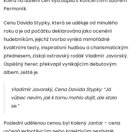
která na udílení cen vystoupila s Koncertním sborem
Permoník.
Cenu Davida Stypky, která se uděluje od minulého
roku a je od počátku deklarována jako ocenění
hudebníkům, jejichž tvorba vyniká mimořádně
kvalitními texty, inspirativní hudbou a charismatickým
přednesem, získal ostravský rodák Vladimír Javorský.
Úspěšný herec překvapil vynikajícím debutovým
albem Ještě je.
Vladimír Javorský, Cena Davida Stypky: “Já
vůbec nevím, jak k tomu mohlo dojít, ale stalo
se.”
Poslední udělenou cenou byl Kalený Jantar – cena
určená jednotlivcům nebo kolektivům nezávislé