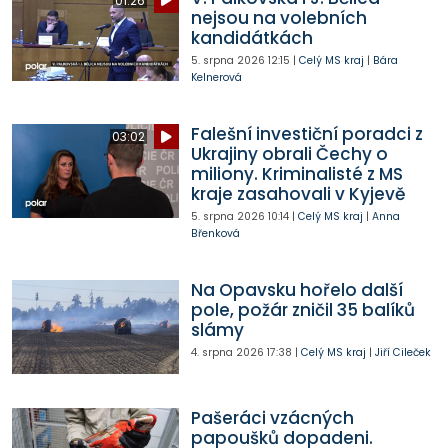
01:26
nejsou na volebních
kandidátkách
5. srpna 2026
12:15
|
Celý MS kraj
|
Bára
Kelnerová
Falešní investiční poradci z
03:02
Ukrajiny obrali Čechy o
miliony. Kriminalisté z MS
kraje zasahovali v Kyjevě
5. srpna 2026
10:14
|
Celý MS kraj
|
Anna
Břenková
Na Opavsku hořelo další
pole, požár zničil 35 balíků
slámy
4. srpna 2026
17:38
|
Celý MS kraj
|
Jiří Cileček
Pašeráci vzácných
papoušků dopadeni.