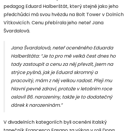
pedagog Eduard Halberštát, který stejně jako jeho
předchůdci má svou hvězdu na Bolt Tower v Dolních
Vítkovicích. Cenu přebírala jeho neteř Jana
Švardalová.
Jana Švardalová, neteř oceněného Eduarda
Halberštáta: “Je to pro mě velká čest dnes ho
tady zastoupit a cenu za něj převzít, jsem na
strýce pyšná, jak je Eduard skromný a
pracovitý, mám z něj velkou radost. Přeji mu
hlavní pevné zdraví, protože v letošním roce
oslavil 86. narozeniny, takže je to dodatečný
dárek k narozeninám.”
V divadelních kategoriích byli oceněni italský
tanečník Francesco Fasano za výkon v roli Dona