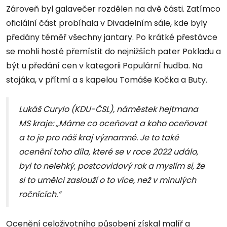
Zároveň byl galavečer rozdělen na dvě části. Zatímco
oficiální část probíhala v Divadelním sále, kde byly
předány téměř všechny jantary. Po krátké přestávce
se mohli hosté přemístit do nejnižších pater Pokladu a
být u předání cen v kategorii Populární hudba. Na
stojáka, v přítmí a s kapelou Tomáše Kočka a Buty.
Lukáš Curylo (KDU-ČSL), náměstek hejtmana
MS kraje: „Máme co oceňovat a koho oceňovat
a to je pro náš kraj významné. Je to také
ocenění toho díla, které se v roce 2022 událo,
byl to nelehký, postcovidový rok a myslím si, že
si to umělci zaslouží o to více, než v minulých
ročnících.”
Ocenění celoživotního působení získal malíř a