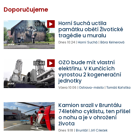
Doporučujeme
Horní Suchá uctila
01:37
památku obětí Životické
tragédie u muralu
Dnes
10:24
|
Horní Suchá
|
Bára Kelnerová
OZO bude mít vlastní
02:44
elektřinu. V Kunčicích
vyrostou 2 kogenerační
jednotky
Včera
10:06
|
Ostrava-město
|
Tomáš Kořistka
Kamion srazil v Bruntálu
74letého cyklistu, ten přišel
o nohu a je v ohrožení
života
Dnes
9:18
|
Bruntál
|
Jiří Cileček