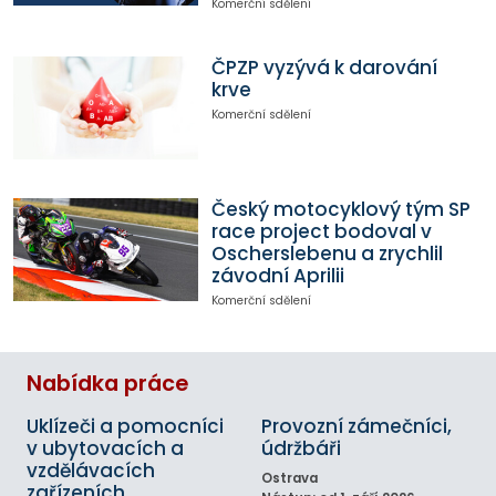
Komerční sdělení
ČPZP vyzývá k darování
krve
Komerční sdělení
Český motocyklový tým SP
race project bodoval v
Oscherslebenu a zrychlil
závodní Aprilii
Komerční sdělení
Nabídka práce
Uklízeči a pomocníci
Provozní zámečníci,
v ubytovacích a
údržbáři
vzdělávacích
Ostrava
zařízeních