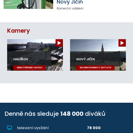
Nový Jičín
Komerční sdělení
Kamery
HAVÍŘOV
NOVÝ JIČÍN
NÁMĚSTÍ REPUBLIKY, HAVÍŘOV
MASARYKOVO NÁMĚSTÍ, NOVÝ JIČÍN
Denně nás sleduje
148 000
diváků
televizní vysílání
78 000