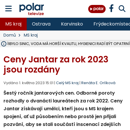
MS kraj
Ostrava
Karvinsko
Frýdeckomíste
Domů
MS kraj
Ě PŘIBYLO SINIC, VODA MÁ HORŠÍ KVALITU, HYGIENICI RADÍ BÝT OPATRNÍ
ÚOHS DAL ZÁTORU POKUTU 100 000 ZA CHYBY V ZAKÁZCE NA OBN
AREÁL LODIČEK V KARVINÉ SE PŘIPRAVUJE NA VELKOU REKONSTRUKC
KARVINÁ ZNÁ BUDOUCÍ PODOBU AREÁLU LODIČKY V PARKU BOŽEN
CYKLISTU (74) SRAZIL V BRUNTÁLU KAMION, JE V OHROŽENÍ ŽIVOTA,
POLICIE HLEDÁ PŘÍPADNÉ SVĚDKY, KTEŘÍ POMŮŽOU OBJASNIT PRŮ
RADNÍ OSTRAVY A POSLANKYNĚ A. HOFFMANNOVÁ ZA PIRÁTY PODA
NA POSTUP MINISTERSTVA ŽIVOTNÍHO PROSTŘEDÍ V KAUZE HALDY 
MUŽ V PŘÍBOŘE SE VÁŽNĚ ZRANIL PŘI PRÁCI S ROZBRUŠOVAČKOU, I
SLEZSKÁ OSTRAVA PŘIPRAVUJE PROJEKTOVOU DOKUMENTACI PRO 
PODEZŘELÝ BALÍČEK ZASTAVIL PROVOZ NA NÁDRAŽÍ VE F-M, ČEKÁ 
CHLAPEČKA (2) V HAVÍŘOVĚ POKOUSAL PES, POLICIE HLEDÁ MAJITEL
MS KRAJ VYBUDUJE ZA 40 MILIONŮ V JABLUNKOVĚ NOVÝ MOST PŘES O
FOTBALISTA LAURI LAINE SE VRACÍ Z BANÍKU OSTRAVA NA PŮL ROK
F-M DOKONČIL VOLNOČASOVÝ AREÁL RIVKA PARK ZA 62 MILIONŮ,
Ceny Jantar za rok 2023
jsou rozdány
Vydáno 1. května 2023 15:01 |
Celý MS kraj
|
Renáta E. Orlíková
Šestý ročník jantarových cen. Odborné poroty
rozhodly o dvanácti laureátech za rok 2022. Ceny
Jantar získávají umělci, kteří jsou s MS krajem
spojení, ať už působením nebo prostě jen přijali
pozvání, aby se stali součástí inscenací zdejších