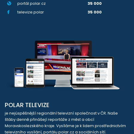
portál polar.cz
35 000
televize.polar
35 000
POLAR TELEVIZE
je nejúspěšnější regionální televizní společnost v ČR. Naše
štáby denně přinášejí reportáže z měst a obcí
Moravskoslezského kraje. Vysíláme je k lidem prostřednictvím
televizního vysílání, portálu polar.cz a sociálních sítí.