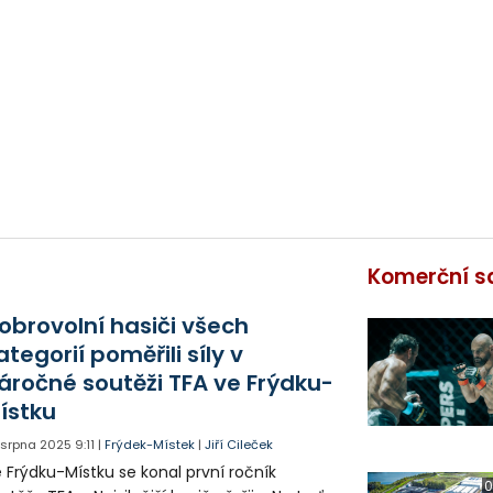
Komerční s
obrovolní hasiči všech
ategorií poměřili síly v
áročné soutěži TFA ve Frýdku-
ístku
. srpna 2025
9:11
|
Frýdek-Místek
|
Jiří Cileček
 Frýdku-Místku se konal první ročník
0