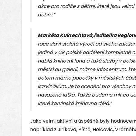
akce pro rodiče s dětmi, které jsou vel
dobře.“
Markéta Kukrechtová,ředitelka Regioná
roce slaví stoleté výročí od svého založe
jediná v ČR polské oddělení kompletně c
nabízí knihovní fond a také služby v po
městskou galerii, máme infocentrum, kte
potom máme pobočky v městských částe
karviňákům. Je to ocenění pro všechny m
nasazená laťka. Takže budeme mít co udržo
které karvinská knihovna dělá.“
Jako velmi aktivní a úspěšné byly hodnocen
například z Jiříkova, Píště, Holčovic, Vrážn