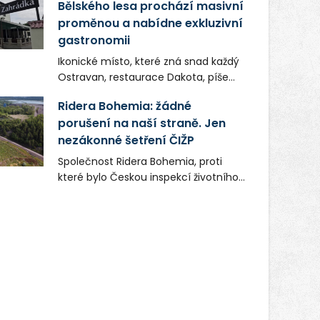
Bělského lesa prochází masivní
proměnou a nabídne exkluzivní
gastronomii
Ikonické místo, které zná snad každý
Ostravan, restaurace Dakota, píše
novou kapitolu. Silná mateřská
Ridera Bohemia: žádné
společnost Dang Investment Group
porušení na naší straně. Jen
s.r.o. investuje do projektu přes 50
nezákonné šetření ČIŽP
milionů korun. Cílem je přinést
Ostravě dva špičkové gastronomické
Společnost Ridera Bohemia, proti
koncepty, které v regionu dosud
které bylo Českou inspekcí životního
chyběly, luxusní středomořskou
prostředí (ČIŽP) čtyři roky vedeno
kuchyni a autentickou asijskou
vykonstruované řízení, při realizaci
gastronomii.
OVS na heřmanické haldě
postupovala v souladu se zákonem a
zadáním státního podniku DIAMO a v
této souvislosti nelze hovořit o
žádném odpadu. Ridera od počátku
označovala řízení ČIŽP za nezákonné
a domáhala se práva na spravedlivý