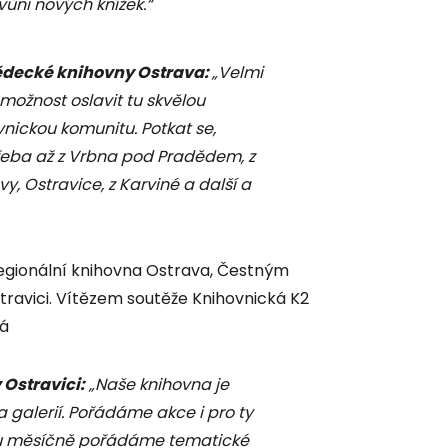
vůni nových knížek.“
vědecké knihovny Ostrava:
„Velmi
možnost oslavit tu skvělou
vnickou komunitu. Potkat se,
Třeba až z Vrbna pod Pradědem, z
, Ostravice, z Karviné a další a
gionální knihovna Ostrava, Čestným
stravici. Vítězem soutěže Knihovnická K2
ná
 Ostravici:
„Naše knihovna je
 galerií. Pořádáme akce i pro ty
nou měsíčně pořádáme tematické