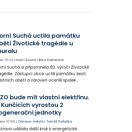
edcházely týdny intenzivních příprav. Do
ganizace se zapojil Moravskoslezský kraj,
ad vlády i samotný zámek.
orní Suchá uctila památku
bětí Životické tragédie u
uralu
es
10:24
|
Horní Suchá
|
Bára Kelnerová
rní Suchá si připomněla 82. výročí Životické
agédie. Zástupci obce uctili památku šesti
stních obětí a zároveň ocenili spolek
votice Sobě za zpřístupnění informací o
agédii prostřednictvím QR kódů u
ZO bude mít vlastní elektřinu.
amátníků.
 Kunčicích vyrostou 2
ogenerační jednotky
era
10:06
|
Ostrava-město
|
Tomáš Kořistka
trava udělala další krok k energetické