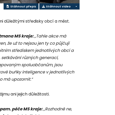
Stáhnout přepis
Stáhnout video
mi důležitými středisky obcí a měst.
tmana MS kraje:
„Tahle akce má
, že už to nejsou jen ty co půjčují
itním střediskem jednotlivých obcí a
 setkávání různých generací,
icapovaným spoluobčanům, jsou
ové buňky inteligence v jednotlivých
o má upozornit.“
mu ani jejich důležitosti.
 pam. péče MS kraje:
„Rozhodně ne,