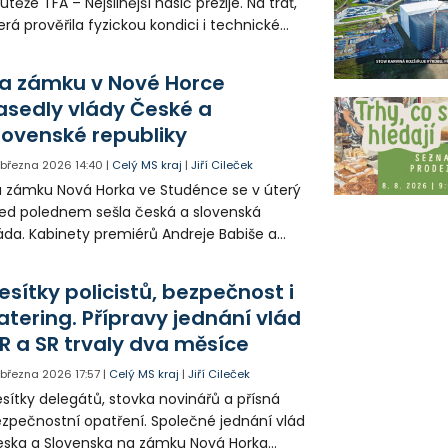
utěže TFA – Nejsilnější hasič přežije. Na trať,
erá prověřila fyzickou kondici i technické
vednosti, se postavila více než stovka
vodníků všech věkových kategorií.
a zámku v Nové Horce
asedly vlády České a
lovenské republiky
. března 2026
14:40
|
Celý MS kraj
|
Jiří Cileček
 zámku Nová Horka ve Studénce se v úterý
ed polednem sešla česká a slovenská
áda. Kabinety premiérů Andreje Babiše a
berta Fica navázaly na společná jednání
ou zemí. Na programu bylo podepsání
esítky policistů, bezpečnost i
moranda o prohloubené spolupráci v
atering. Přípravy jednání vlád
lastech od ekonomiky přes dopravu až po
R a SR trvaly dva měsíce
ergetickou bezpečnost.
. března 2026
17:57
|
Celý MS kraj
|
Jiří Cileček
sítky delegátů, stovka novinářů a přísná
zpečnostní opatření. Společné jednání vlád
ska a Slovenska na zámku Nová Horka