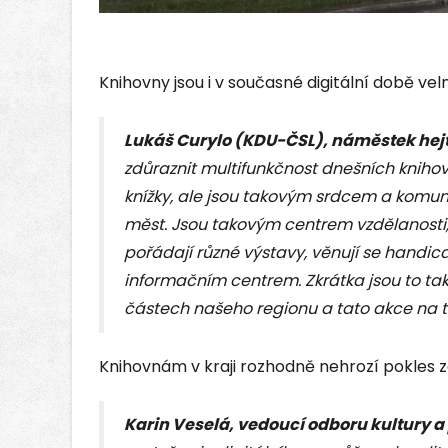
Knihovny jsou i v současné digitální době vel
Lukáš Curylo (KDU-ČSL), náměstek hej
zdůraznit multifunkčnost dnešních knihoven
knížky, ale jsou takovým srdcem a komun
měst. Jsou takovým centrem vzdělanosti,
pořádají různé výstavy, věnují se hand
informačním centrem. Zkrátka jsou to tak
částech našeho regionu a tato akce na t
Knihovnám v kraji rozhodně nehrozí pokles záj
Karin Veselá, vedoucí odboru kultury a