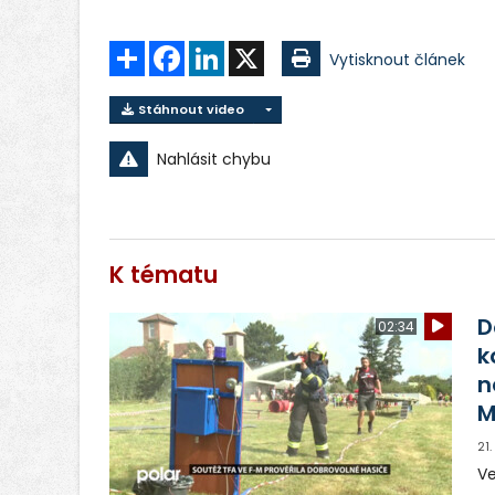
Sdílet
Facebook
LinkedIn
X
Vytisknout článek
Stáhnout video
Nahlásit chybu
K tématu
D
02:34
k
n
M
21
Ve