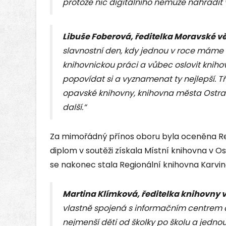
protože nic digitálního nemůže nahradit 
Libuše Foberová, ředitelka Moravské 
slavnostní den, kdy jednou v roce máme 
knihovnickou práci a vůbec oslovit kniho
popovídat si a vyznamenat ty nejlepší. 
opavské knihovny, knihovna města Ostravy
další.“
Za mimořádný přínos oboru byla oceněna Re
diplom v soutěži získala Místní knihovna v O
se nakonec stala Regionální knihovna Karvi
Martina Klímková, ředitelka knihovny v
vlastně spojená s informačním centrem a
nejmenší děti od školky po školu a jed