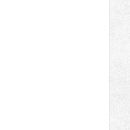
nepotkají.