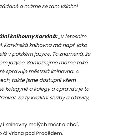
mi žádané a máme se tam všichni
lní knihovny Karviná:
„V letošním
ní. Karvinská knihovna má např. jako
elé v polském jazyce. To znamená, že
lském jazyce. Samozřejmě máme také
ré spravuje městská knihovna. A
ch, takže jsme dostupní všem
é kolegyně a kolegy a opravdu je to
vat, za ty kvalitní služby a aktivity,
y i knihovny malých měst a obcí,
ého či Vrbna pod Pradědem.