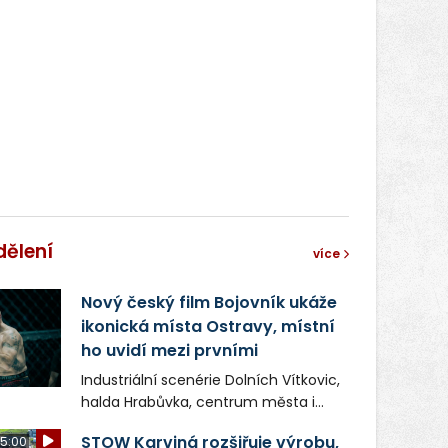
dělení
více
Nový český film Bojovník ukáže
ikonická místa Ostravy, místní
ho uvidí mezi prvními
Industriální scenérie Dolních Vítkovic,
halda Hrabůvka, centrum města i
další ikonická místa Ostravy se objeví
STOW Karviná rozšiřuje výrobu,
5:00
v novém filmu Bojovník, který vstoupí