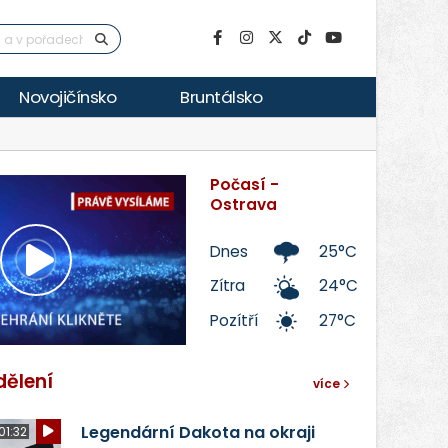
Novojičínsko
Bruntálsko
Počasí -
Ostrava
Dnes
25°C
Přehrát
Zítra
24°C
Pozítří
27°C
video
dělení
více
Legendární Dakota na okraji
01:32