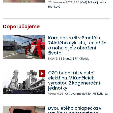
22. července 2026
9:28
|
Celý MS kraj
|
Anna
Břenková
Doporučujeme
Kamion srazil v Bruntálu
74letého cyklistu, ten přišel
o nohu a je v ohrožení
života
Dnes
9:18
|
Bruntál
|
Jiří Cileček
OZO bude mít vlastní
02:44
elektřinu. V Kunčicích
vyrostou 2 kogenerační
jednotky
Včera
10:06
|
Ostrava-město
|
Tomáš Kořistka
Dvouletého chlapečka v