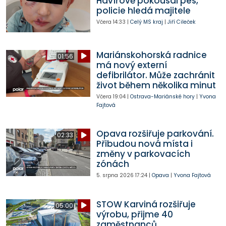
Havířově pokousal pes,
policie hledá majitele
Včera
14:33
|
Celý MS kraj
|
Jiří Cileček
Mariánskohorská radnice
01:56
má nový externí
defibrilátor. Může zachránit
život během několika minut
Včera
19:04
|
Ostrava-Mariánské hory
|
Yvona
Fajtová
Opava rozšiřuje parkování.
02:33
Přibudou nová místa i
změny v parkovacích
zónách
5. srpna 2026
17:24
|
Opava
|
Yvona Fajtová
STOW Karviná rozšiřuje
05:00
výrobu, přijme 40
zaměstnanců