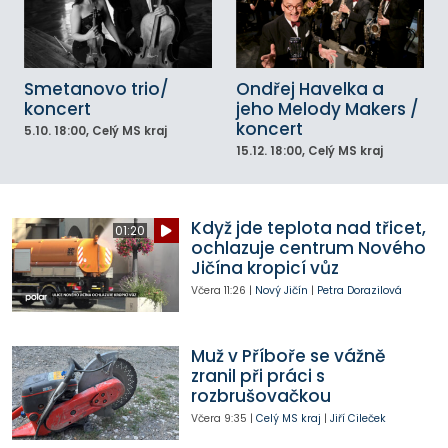
Smetanovo trio/
Ondřej Havelka a
koncert
jeho Melody Makers /
koncert
5.10.
18:00
, Celý MS kraj
15.12.
18:00
, Celý MS kraj
Když jde teplota nad třicet,
01:20
ochlazuje centrum Nového
Jičína kropicí vůz
Včera
11:26
|
Nový Jičín
|
Petra Dorazilová
Muž v Příboře se vážně
zranil při práci s
rozbrušovačkou
Včera
9:35
|
Celý MS kraj
|
Jiří Cileček