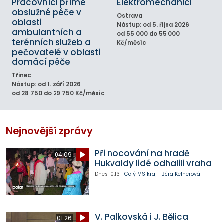
Pracovníci přímé
Elektromechanici
obslužné péče v
Ostrava
oblasti
Nástup: od 5. října 2026
ambulantních a
od 55 000 do 55 000
terénních služeb a
Kč/měsíc
pečovatelé v oblasti
domácí péče
Třinec
Nástup: od 1. září 2026
od 28 750 do 29 750 Kč/měsíc
Nejnovější zprávy
Při nocování na hradě
04:09
Hukvaldy lidé odhalili vraha
Dnes
10:13
|
Celý MS kraj
|
Bára Kelnerová
V. Palkovská i J. Bělica
01:26