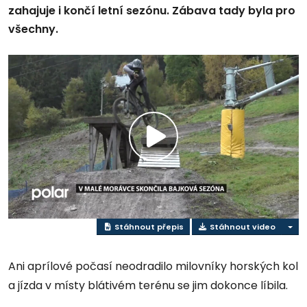
zahajuje i končí letní sezónu. Zábava tady byla pro
všechny.
Přehrát
video
Stáhnout přepis
Stáhnout video
Ani aprílové počasí neodradilo milovníky horských kol
a jízda v místy blátivém terénu se jim dokonce líbila.