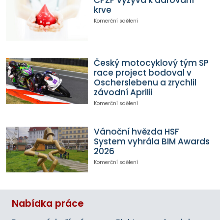
ČPZP vyzývá k darování
krve
Komerční sdělení
Český motocyklový tým SP
race project bodoval v
Oscherslebenu a zrychlil
závodní Aprilii
Komerční sdělení
Vánoční hvězda HSF
System vyhrála BIM Awards
2026
Komerční sdělení
Nabídka práce