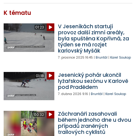
K tématu
V Jeseníkách startují
01:23
provoz další zimní areály,
byla spuštěna Kopřivná, za
týden se má rozjet
karlovský Myšák
7. prosince 2025
16:45
|
Bruntál
|
Karel Soukop
Jesenický pohár ukončil
01:18
lyžařskou sezónu v Karlově
pod Pradědem
7. dubna 2026
9:16
|
Bruntál
|
Karel Soukop
Záchranáři zasahovali
00:32
během jednoho dne u dvou
případů zraněných
trailových cyklistů