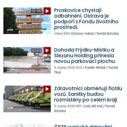
Proskovice chystají
02:46
odbahnění. Ostrava je
podpoří z Fondu životního
prostředí.
Včera
9:14
|
Ostrava-město
|
Tomáš Kořistka
Dohoda Frýdku-Místku a
02:53
Slezanu Holding přinesla
novou parkovací plochu
5. srpna 2026
16:12
|
Frýdek-Místek
|
Tomáš
Tikal
Zdravotníci obměňují flotilu
01:18
vozů. Sanitky budou
rozmístěny po celém kraji
5. srpna 2026
14:17
|
Celý MS kraj
|
Tomáš
Kořistka