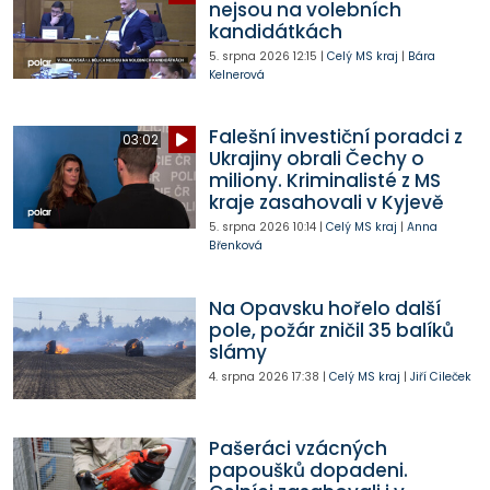
nejsou na volebních
kandidátkách
5. srpna 2026
12:15
|
Celý MS kraj
|
Bára
Kelnerová
Falešní investiční poradci z
03:02
Ukrajiny obrali Čechy o
miliony. Kriminalisté z MS
kraje zasahovali v Kyjevě
5. srpna 2026
10:14
|
Celý MS kraj
|
Anna
Břenková
Na Opavsku hořelo další
pole, požár zničil 35 balíků
slámy
4. srpna 2026
17:38
|
Celý MS kraj
|
Jiří Cileček
Pašeráci vzácných
papoušků dopadeni.