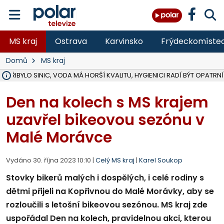
MS kraj
Ostrava
Karvinsko
Frýdeckomíste
Domů
MS kraj
Ě PŘIBYLO SINIC, VODA MÁ HORŠÍ KVALITU, HYGIENICI RADÍ BÝT OPATRNÍ
ÚOHS DAL ZÁTORU POKUTU 100 000 ZA CHYBY V ZAKÁZCE NA OBN
AREÁL LODIČEK V KARVINÉ SE PŘIPRAVUJE NA VELKOU REKONSTRUKC
KARVINÁ ZNÁ BUDOUCÍ PODOBU AREÁLU LODIČKY V PARKU BOŽEN
CYKLISTU (74) SRAZIL V BRUNTÁLU KAMION, JE V OHROŽENÍ ŽIVOTA,
POLICIE HLEDÁ PŘÍPADNÉ SVĚDKY, KTEŘÍ POMŮŽOU OBJASNIT PRŮ
RADNÍ OSTRAVY A POSLANKYNĚ A. HOFFMANNOVÁ ZA PIRÁTY PODA
NA POSTUP MINISTERSTVA ŽIVOTNÍHO PROSTŘEDÍ V KAUZE HALDY 
MUŽ V PŘÍBOŘE SE VÁŽNĚ ZRANIL PŘI PRÁCI S ROZBRUŠOVAČKOU, I
SLEZSKÁ OSTRAVA PŘIPRAVUJE PROJEKTOVOU DOKUMENTACI PRO 
PODEZŘELÝ BALÍČEK ZASTAVIL PROVOZ NA NÁDRAŽÍ VE F-M, ČEKÁ 
CHLAPEČKA (2) V HAVÍŘOVĚ POKOUSAL PES, POLICIE HLEDÁ MAJITEL
MS KRAJ VYBUDUJE ZA 40 MILIONŮ V JABLUNKOVĚ NOVÝ MOST PŘES O
FOTBALISTA LAURI LAINE SE VRACÍ Z BANÍKU OSTRAVA NA PŮL ROK
F-M DOKONČIL VOLNOČASOVÝ AREÁL RIVKA PARK ZA 62 MILIONŮ,
Den na kolech s MS krajem
uzavřel bikeovou sezónu v
Malé Morávce
Vydáno 30. října 2023 10:10 |
Celý MS kraj
|
Karel Soukop
Stovky bikerů malých i dospělých, i celé rodiny s
dětmi přijeli na Kopřivnou do Malé Morávky, aby se
rozloučili s letošní bikeovou sezónou. MS kraj zde
uspořádal Den na kolech, pravidelnou akci, kterou