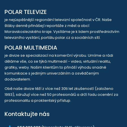
POLAR TELEVIZE
je nejúspěšnější regionální televizní společnost v ČR. Naše
štáby denně přinášejí reportáže z měst a obcí
Moravskoslezského kraje. Vysíláme je k lidem prostřednictvím
televizního vysílání, portálu polar.cz a sociálních sítí.
POLAR MULTIMEDIA
je divize se specializací na komerční výrobu. Umíme a rádi
děláme vše, co se týká multimedií - videa, virtuální realitu,
grafiky, weby. Našim klientům to přináší výhodu snadné
komunikace s jediným univerzálním a osvědčeným
dodavatelem.
Obě naše divize těží z více než 30ti let zkušeností (založeno
1993), sdružují více než 50 profesionálů a drží řadu ocenění za
profesionalitu a proklientský přístup.
Kontaktujte nás