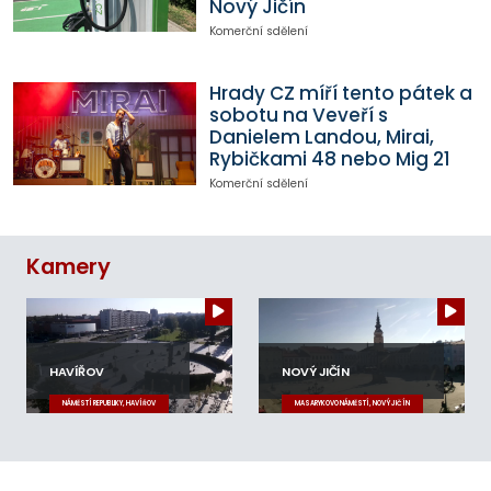
Nový Jičín
Komerční sdělení
Hrady CZ míří tento pátek a
sobotu na Veveří s
Danielem Landou, Mirai,
Rybičkami 48 nebo Mig 21
Komerční sdělení
Kamery
HAVÍŘOV
NOVÝ JIČÍN
NÁMĚSTÍ REPUBLIKY, HAVÍŘOV
MASARYKOVO NÁMĚSTÍ, NOVÝ JIČÍN