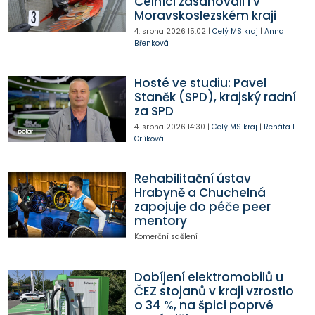
Celníci zasahovali i v
Moravskoslezském kraji
4. srpna 2026
15:02
|
Celý MS kraj
|
Anna
Břenková
Hosté ve studiu: Pavel
Staněk (SPD), krajský radní
za SPD
4. srpna 2026
14:30
|
Celý MS kraj
|
Renáta E.
Orlíková
Rehabilitační ústav
Hrabyně a Chuchelná
zapojuje do péče peer
mentory
Komerční sdělení
Dobíjení elektromobilů u
ČEZ stojanů v kraji vzrostlo
o 34 %, na špici poprvé