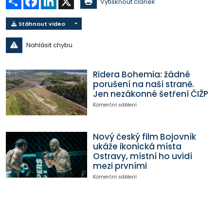
Vytisknout článek
Stáhnout video
Nahlásit chybu
Ridera Bohemia: žádné
porušení na naší straně.
Jen nezákonné šetření ČIŽP
Komerční sdělení
Nový český film Bojovník
ukáže ikonická místa
Ostravy, místní ho uvidí
mezi prvními
Komerční sdělení