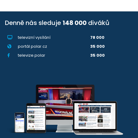
Denně nás sleduje
148 000
diváků
televizní vysílání
78 000
portál polar.cz
35 000
televize.polar
35 000