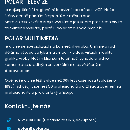
POLAR TELEVIZE
je nejúspěšnější regionální televizní společnost v ČR. Naše
štáby denně přinášejí reportáže z měst a obcí
Moravskoslezského kraje. Vysíláme je k lidem prostřednictvím
televizního vysílání, portálu polar.cz a sociálních sítí.
POLAR MULTIMEDIA
je divize se specializací na komerční výrobu. Umíme a rádi
děláme vše, co se týká multimedií - videa, virtuální realitu,
grafiky, weby. Našim klientům to přináší výhodu snadné
komunikace s jediným univerzálním a osvědčeným
dodavatelem.
Obě naše divize těží z více než 30ti let zkušeností (založeno
1993), sdružují více než 50 profesionálů a drží řadu ocenění za
profesionalitu a proklientský přístup.
Kontaktujte nás
552 303 303
(Nezasílejte SMS, děkujeme)
polar@polar.cz