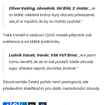
Oliver Kašing, závodník, Ski Bílá, 2. místo:
„Je
to těžké, některé brány byly docela přesazené,
ale já si myslím, že by to mohlo vydržet.“
Také trenéři a vedoucí týmů museli připravit své
svěřence a na těžké podmínky.
Ludvík Vacek, trenér, VSK VUT Brno:
„Ani jsem
tomu nevěřil, že se to tak podaří, takže závody
supr, dneska neprší, sluníčko, krásně.“
Závod seriálu Český pohár není postupový, ale
především klasifikační pro další mezinárodní závody.
Sdílet
Facebook
LinkedIn
X