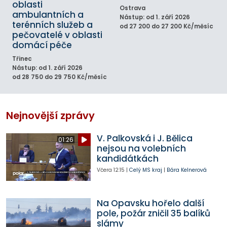
oblasti
Ostrava
ambulantních a
Nástup: od 1. září 2026
terénních služeb a
od 27 200 do 27 200 Kč/měsíc
pečovatelé v oblasti
domácí péče
Třinec
Nástup: od 1. září 2026
od 28 750 do 29 750 Kč/měsíc
Nejnovější zprávy
V. Palkovská i J. Bělica
01:26
nejsou na volebních
kandidátkách
Včera
12:15
|
Celý MS kraj
|
Bára Kelnerová
Na Opavsku hořelo další
pole, požár zničil 35 balíků
slámy