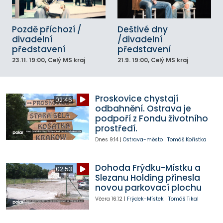
Pozdě příchozí /
Deštivé dny
divadelní
/divadelní
představení
představení
23.11.
19:00
, Celý MS kraj
21.9.
19:00
, Celý MS kraj
Proskovice chystají
02:46
odbahnění. Ostrava je
podpoří z Fondu životního
prostředí.
Dnes
9:14
|
Ostrava-město
|
Tomáš Kořistka
Dohoda Frýdku-Místku a
02:53
Slezanu Holding přinesla
novou parkovací plochu
Včera
16:12
|
Frýdek-Místek
|
Tomáš Tikal