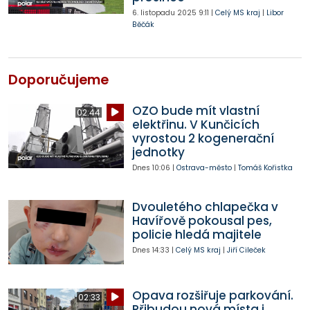
6. listopadu 2025
9:11
|
Celý MS kraj
|
Libor
Běčák
Doporučujeme
OZO bude mít vlastní
02:44
elektřinu. V Kunčicích
vyrostou 2 kogenerační
jednotky
Dnes
10:06
|
Ostrava-město
|
Tomáš Kořistka
Dvouletého chlapečka v
Havířově pokousal pes,
policie hledá majitele
Dnes
14:33
|
Celý MS kraj
|
Jiří Cileček
Opava rozšiřuje parkování.
02:33
Přibudou nová místa i