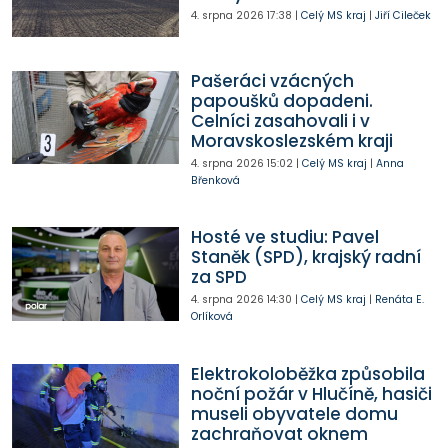
4. srpna 2026
17:38
|
Celý MS kraj
|
Jiří Cileček
Pašeráci vzácných
papoušků dopadeni.
Celníci zasahovali i v
Moravskoslezském kraji
4. srpna 2026
15:02
|
Celý MS kraj
|
Anna
Břenková
Hosté ve studiu: Pavel
Staněk (SPD), krajský radní
za SPD
4. srpna 2026
14:30
|
Celý MS kraj
|
Renáta E.
Orlíková
Elektrokoloběžka způsobila
noční požár v Hlučíně, hasiči
museli obyvatele domu
zachraňovat oknem