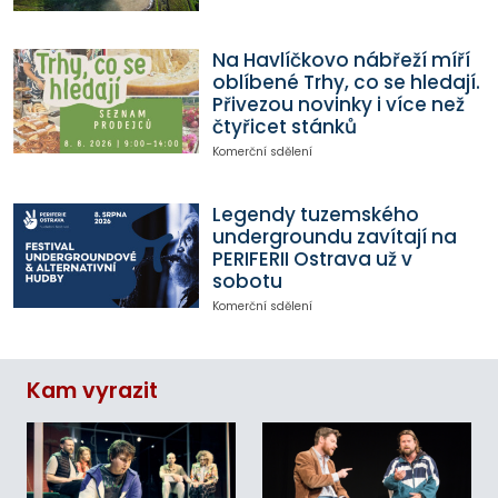
Na Havlíčkovo nábřeží míří
oblíbené Trhy, co se hledají.
Přivezou novinky i více než
čtyřicet stánků
Komerční sdělení
Legendy tuzemského
undergroundu zavítají na
PERIFERII Ostrava už v
sobotu
Komerční sdělení
Kam vyrazit