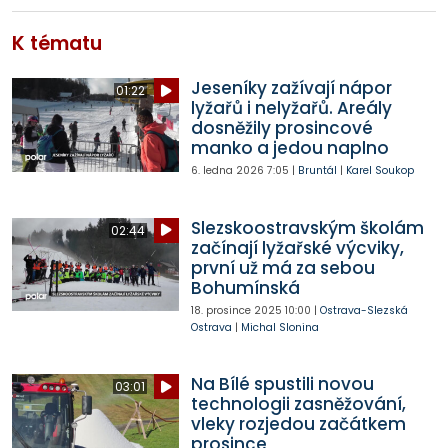
K tématu
Jeseníky zažívají nápor
01:22
lyžařů i nelyžařů. Areály
dosněžily prosincové
manko a jedou naplno
6. ledna 2026
7:05
|
Bruntál
|
Karel Soukop
Slezskoostravským školám
02:44
začínají lyžařské výcviky,
první už má za sebou
Bohumínská
18. prosince 2025
10:00
|
Ostrava-Slezská
Ostrava
|
Michal Slonina
Na Bílé spustili novou
03:01
technologii zasněžování,
vleky rozjedou začátkem
prosince