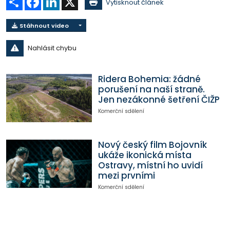
Vytisknout článek
Stáhnout video
Nahlásit chybu
Ridera Bohemia: žádné
porušení na naší straně.
Jen nezákonné šetření ČIŽP
Komerční sdělení
Nový český film Bojovník
ukáže ikonická místa
Ostravy, místní ho uvidí
mezi prvními
Komerční sdělení