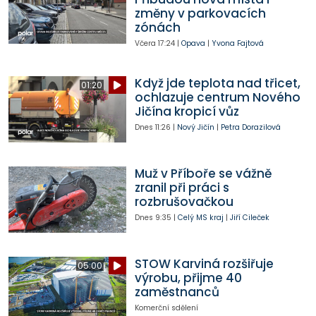
změny v parkovacích
zónách
Včera
17:24
|
Opava
|
Yvona Fajtová
Když jde teplota nad třicet,
01:20
ochlazuje centrum Nového
Jičína kropicí vůz
Dnes
11:26
|
Nový Jičín
|
Petra Dorazilová
Muž v Příboře se vážně
zranil při práci s
rozbrušovačkou
Dnes
9:35
|
Celý MS kraj
|
Jiří Cileček
STOW Karviná rozšiřuje
05:00
výrobu, přijme 40
zaměstnanců
Komerční sdělení