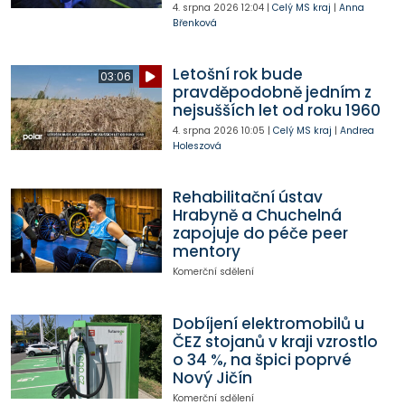
4. srpna 2026
12:04
|
Celý MS kraj
|
Anna
Břenková
Letošní rok bude
03:06
pravděpodobně jedním z
nejsušších let od roku 1960
4. srpna 2026
10:05
|
Celý MS kraj
|
Andrea
Holeszová
Rehabilitační ústav
Hrabyně a Chuchelná
zapojuje do péče peer
mentory
Komerční sdělení
Dobíjení elektromobilů u
ČEZ stojanů v kraji vzrostlo
o 34 %, na špici poprvé
Nový Jičín
Komerční sdělení