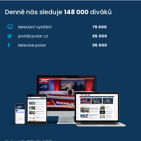
Denně nás sleduje
148 000
diváků
televizní vysílání
78 000
portál polar.cz
35 000
televize.polar
35 000