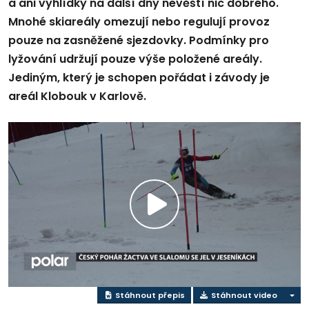
a ani vyhlídky na další dny nevěští nic dobrého.
Mnohé skiareály omezují nebo regulují provoz
pouze na zasněžené sjezdovky. Podmínky pro
lyžování udržují pouze výše položené areály.
Jediným, který je schopen pořádat i závody je
areál Klobouk v Karlově.
Přehrát
video
Stáhnout přepis
Stáhnout video