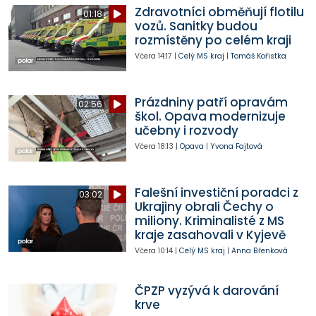
Zdravotníci obměňují flotilu
01:18
vozů. Sanitky budou
rozmístěny po celém kraji
Včera
14:17
|
Celý MS kraj
|
Tomáš Kořistka
Prázdniny patří opravám
02:56
škol. Opava modernizuje
učebny i rozvody
Včera
18:13
|
Opava
|
Yvona Fajtová
Falešní investiční poradci z
03:02
Ukrajiny obrali Čechy o
miliony. Kriminalisté z MS
kraje zasahovali v Kyjevě
Včera
10:14
|
Celý MS kraj
|
Anna Břenková
ČPZP vyzývá k darování
krve