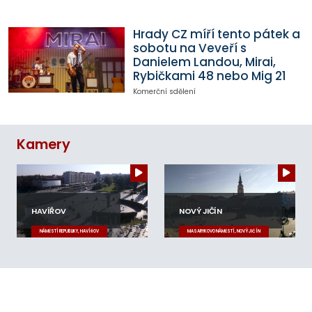
Hrady CZ míří tento pátek a
sobotu na Veveří s
Danielem Landou, Mirai,
Rybičkami 48 nebo Mig 21
Komerční sdělení
Kamery
HAVÍŘOV
NOVÝ JIČÍN
NÁMĚSTÍ REPUBLIKY, HAVÍŘOV
MASARYKOVO NÁMĚSTÍ, NOVÝ JIČÍN