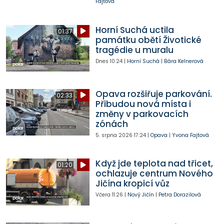
Fajtová
Horní Suchá uctila
01:37
památku obětí Životické
tragédie u muralu
Dnes
10:24
|
Horní Suchá
|
Bára Kelnerová
Opava rozšiřuje parkování.
02:33
Přibudou nová místa i
změny v parkovacích
zónách
5. srpna 2026
17:24
|
Opava
|
Yvona Fajtová
Když jde teplota nad třicet,
01:20
ochlazuje centrum Nového
Jičína kropicí vůz
Včera
11:26
|
Nový Jičín
|
Petra Dorazilová