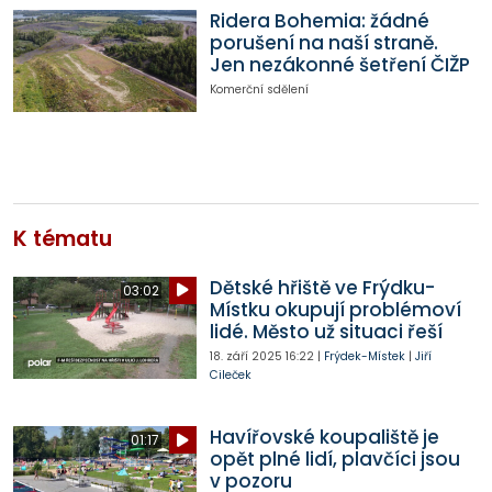
Ridera Bohemia: žádné
porušení na naší straně.
Jen nezákonné šetření ČIŽP
Komerční sdělení
K tématu
Dětské hřiště ve Frýdku-
03:02
Místku okupují problémoví
lidé. Město už situaci řeší
18. září 2025
16:22
|
Frýdek-Místek
|
Jiří
Cileček
Havířovské koupaliště je
01:17
opět plné lidí, plavčíci jsou
v pozoru