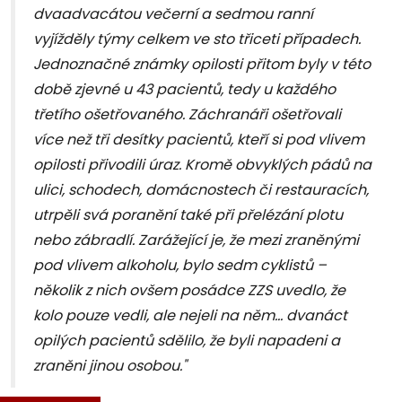
dvaadvacátou večerní a sedmou ranní
vyjížděly týmy celkem ve sto třiceti případech.
Jednoznačné známky opilosti přitom byly v této
době zjevné u 43 pacientů, tedy u každého
třetího ošetřovaného. Záchranáři ošetřovali
více než tři desítky pacientů, kteří si pod vlivem
opilosti přivodili úraz. Kromě obvyklých pádů na
ulici, schodech, domácnostech či restauracích,
utrpěli svá poranění také při přelézání plotu
nebo zábradlí. Zarážející je, že mezi zraněnými
pod vlivem alkoholu, bylo sedm cyklistů –
několik z nich ovšem posádce ZZS uvedlo, že
kolo pouze vedli, ale nejeli na něm… dvanáct
opilých pacientů sdělilo, že byli napadeni a
zraněni jinou osobou."