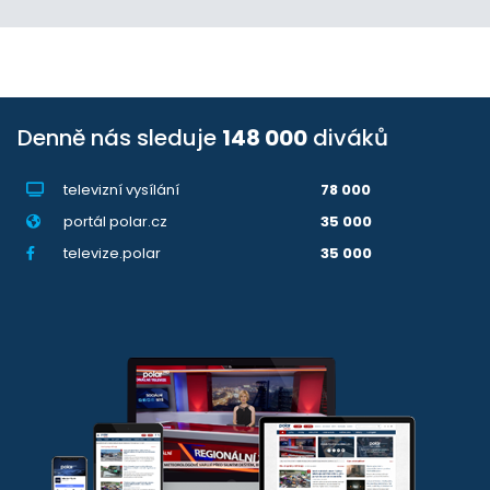
Denně nás sleduje
148 000
diváků
televizní vysílání
78 000
portál polar.cz
35 000
televize.polar
35 000