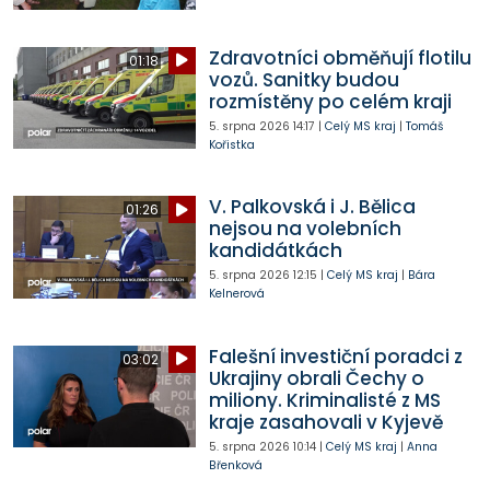
Zdravotníci obměňují flotilu
01:18
vozů. Sanitky budou
rozmístěny po celém kraji
5. srpna 2026
14:17
|
Celý MS kraj
|
Tomáš
Kořistka
V. Palkovská i J. Bělica
01:26
nejsou na volebních
kandidátkách
5. srpna 2026
12:15
|
Celý MS kraj
|
Bára
Kelnerová
Falešní investiční poradci z
03:02
Ukrajiny obrali Čechy o
miliony. Kriminalisté z MS
kraje zasahovali v Kyjevě
5. srpna 2026
10:14
|
Celý MS kraj
|
Anna
Břenková