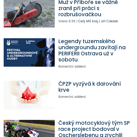
Muž v Příboře se vážně
zranil při práci s
rozbrušovačkou
Včera
9:35
|
Celý MS kraj
|
Jiří Cileček
Legendy tuzemského
undergroundu zavítají na
PERIFERII Ostrava už v
sobotu
Komerční sdělení
ČPZP vyzývá k darování
krve
Komerční sdělení
Český motocyklový tým SP
race project bodoval v
Oscherslebenu a zrychlil