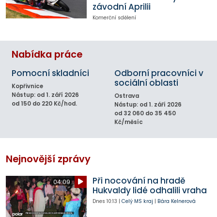
závodní Aprilii
Komerční sdělení
Nabídka práce
Pomocní skladníci
Odborní pracovníci v
sociální oblasti
Kopřivnice
Nástup: od 1. září 2026
Ostrava
od 150 do 220 Kč/hod.
Nástup: od 1. září 2026
od 32 060 do 35 450
Kč/měsíc
Nejnovější zprávy
Při nocování na hradě
04:09
Hukvaldy lidé odhalili vraha
Dnes
10:13
|
Celý MS kraj
|
Bára Kelnerová