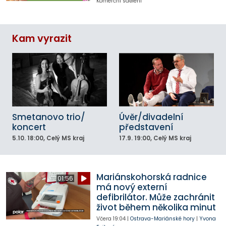
Komerční sdělení
Kam vyrazit
Smetanovo trio/
Úvěr/divadelní
koncert
představení
5.10.
18:00
, Celý MS kraj
17.9.
19:00
, Celý MS kraj
Mariánskohorská radnice
01:56
má nový externí
defibrilátor. Může zachránit
život během několika minut
Včera
19:04
|
Ostrava-Mariánské hory
|
Yvona