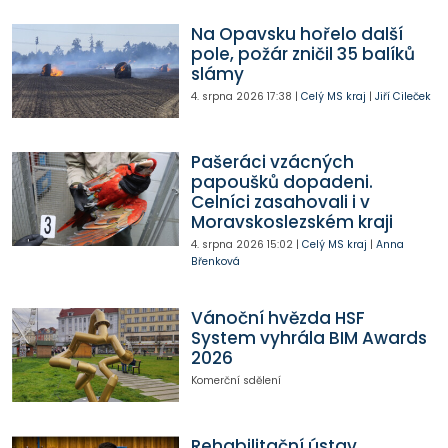
Na Opavsku hořelo další
pole, požár zničil 35 balíků
slámy
4. srpna 2026
17:38
|
Celý MS kraj
|
Jiří Cileček
Pašeráci vzácných
papoušků dopadeni.
Celníci zasahovali i v
Moravskoslezském kraji
4. srpna 2026
15:02
|
Celý MS kraj
|
Anna
Břenková
Vánoční hvězda HSF
System vyhrála BIM Awards
2026
Komerční sdělení
Rehabilitační ústav