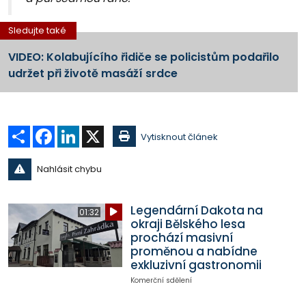
Sledujte také
VIDEO: Kolabujícího řidiče se policistům podařilo
udržet při životě masáží srdce
Sdílet
Facebook
LinkedIn
X
Vytisknout článek
Nahlásit chybu
Legendární Dakota na
01:32
okraji Bělského lesa
prochází masivní
proměnou a nabídne
exkluzivní gastronomii
Komerční sdělení