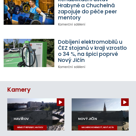
Hrabyně a Chuchelná
zapojuje do péče peer
mentory
Komerční sdělení
Dobíjení elektromobilů u
ČEZ stojanů v kraji vzrostlo
o 34 %, na špici poprvé
Nový Jičín
Komerční sdělení
Kamery
HAVÍŘOV
NOVÝ JIČÍN
NÁMĚSTÍ REPUBLIKY, HAVÍŘOV
MASARYKOVO NÁMĚSTÍ, NOVÝ JIČÍN