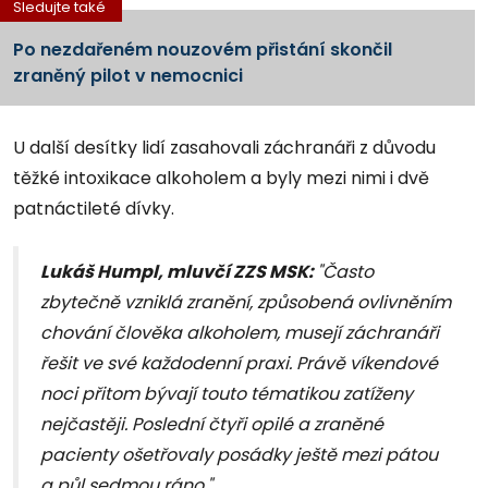
Sledujte také
Po nezdařeném nouzovém přistání skončil
zraněný pilot v nemocnici
U další desítky lidí zasahovali záchranáři z důvodu
těžké intoxikace alkoholem a byly mezi nimi i dvě
patnáctileté dívky.
Lukáš Humpl, mluvčí ZZS MSK:
"Často
zbytečně vzniklá zranění, způsobená ovlivněním
chování člověka alkoholem, musejí záchranáři
řešit ve své každodenní praxi. Právě víkendové
noci přitom bývají touto tématikou zatíženy
nejčastěji. Poslední čtyři opilé a zraněné
pacienty ošetřovaly posádky ještě mezi pátou
a půl sedmou ráno."