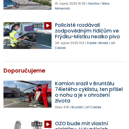
15. srpna 2025
16:36
|
Havířov
|
Bára
Kelnerová
Policisté rozdávali
01:23
zodpovědným řidičům ve
Frýdku-Místku nealko pivo
28. srpna 2025
11:13
|
Frýdek-Místek
|
Jiří
Cileček
Doporučujeme
Kamion srazil v Bruntálu
74letého cyklistu, ten přišel
o nohu a je v ohrožení
života
Dnes
9:18
|
Bruntál
|
Jiří Cileček
OZO bude mít vlastní
02:44