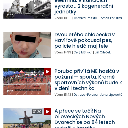
elektřinu. V Kunčicích
vyrostou 2 kogenerační
jednotky
Včera
10:06
|
Ostrava-město
|
Tomáš Kořistka
Dvouletého chlapečka v
Havířově pokousal pes,
policie hledá majitele
Včera
14:33
|
Celý MS kraj
|
Jiří Cileček
Poruba přivítá ME hasičů v
01:31
požárním sportu. Kromě
sportovních výkonů bude k
vidění i technika
Včera
15:43
|
Ostrava-Poruba
|
Jana Lipowská
A přece se točí! Na
01:20
bíloveckých Nových
Dvorech se po 84 letech