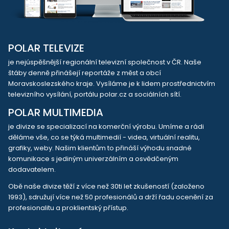
POLAR TELEVIZE
je nejúspěšnější regionální televizní společnost v ČR. Naše
štáby denně přinášejí reportáže z měst a obcí
Moravskoslezského kraje. Vysíláme je k lidem prostřednictvím
televizního vysílání, portálu polar.cz a sociálních sítí.
POLAR MULTIMEDIA
je divize se specializací na komerční výrobu. Umíme a rádi
děláme vše, co se týká multimedií - videa, virtuální realitu,
grafiky, weby. Našim klientům to přináší výhodu snadné
komunikace s jediným univerzálním a osvědčeným
dodavatelem.
Obě naše divize těží z více než 30ti let zkušeností (založeno
1993), sdružují více než 50 profesionálů a drží řadu ocenění za
profesionalitu a proklientský přístup.