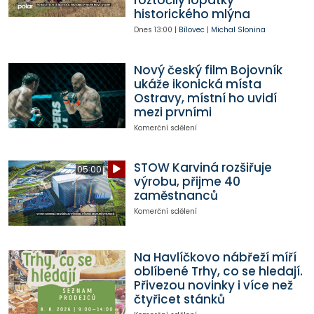
roztočily lopatky
historického mlýna
Dnes
13:00
|
Bílovec
|
Michal Slonina
Nový český film Bojovník
ukáže ikonická místa
Ostravy, místní ho uvidí
mezi prvními
Komerční sdělení
STOW Karviná rozšiřuje
05:00
výrobu, přijme 40
zaměstnanců
Komerční sdělení
Na Havlíčkovo nábřeží míří
oblíbené Trhy, co se hledají.
Přivezou novinky i více než
čtyřicet stánků