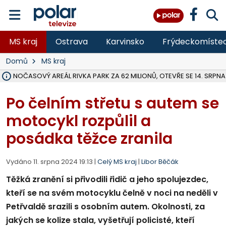
MS kraj
Ostrava
Karvinsko
Frýdeckomíste
Domů
MS kraj
VOLNOČASOVÝ AREÁL RIVKA PARK ZA 62 MILIONŮ, OTEVŘE SE 14. SRPNA
NA SLEZSKÉ HARTĚ PŘIBYLO SINIC, VODA MÁ HORŠÍ KVALITU, HYGIENI
ÚOHS DAL ZÁTORU POKUTU 100 000 ZA CHYBY V ZAKÁZCE NA OBN
AREÁL LODIČEK V KARVINÉ SE PŘIPRAVUJE NA VELKOU REKONSTRUKC
KARVINÁ ZNÁ BUDOUCÍ PODOBU AREÁLU LODIČKY V PARKU BOŽEN
CYKLISTU (74) SRAZIL V BRUNTÁLU KAMION, JE V OHROŽENÍ ŽIVOTA,
POLICIE HLEDÁ PŘÍPADNÉ SVĚDKY, KTEŘÍ POMŮŽOU OBJASNIT PRŮ
RADNÍ OSTRAVY A POSLANKYNĚ A. HOFFMANNOVÁ ZA PIRÁTY PODA
NA POSTUP MINISTERSTVA ŽIVOTNÍHO PROSTŘEDÍ V KAUZE HALDY 
MUŽ V PŘÍBOŘE SE VÁŽNĚ ZRANIL PŘI PRÁCI S ROZBRUŠOVAČKOU, I
SLEZSKÁ OSTRAVA PŘIPRAVUJE PROJEKTOVOU DOKUMENTACI PRO 
PODEZŘELÝ BALÍČEK ZASTAVIL PROVOZ NA NÁDRAŽÍ VE F-M, ČEKÁ 
CHLAPEČKA (2) V HAVÍŘOVĚ POKOUSAL PES, POLICIE HLEDÁ MAJITEL
MS KRAJ VYBUDUJE ZA 40 MILIONŮ V JABLUNKOVĚ NOVÝ MOST PŘES O
FOTBALISTA LAURI LAINE SE VRACÍ Z BANÍKU OSTRAVA NA PŮL ROK
Po čelním střetu s autem se
motocykl rozpůlil a
posádka těžce zranila
Vydáno 11. srpna 2024 19:13 |
Celý MS kraj
|
Libor Běčák
Těžká zranění si přivodili řidič a jeho spolujezdec,
kteří se na svém motocyklu čelně v noci na neděli v
Petřvaldě srazili s osobním autem. Okolnosti, za
jakých se kolize stala, vyšetřují policisté, kteří