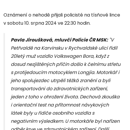
Oznámení o nehodě přijali policisté na tísňové lince
v sobotu 10. srpna 2024 ve 22:30 hodin.
Pavla Jiroušková, mluvčí Policie ČR MSK:
"V
Petřvaldě na Karvinsku v Rychvaldské ulici řídil
20letý muž vozidlo Volkswagen Bora, když z
dosud nezjištěných příčin došlo k čelnímu střetu
s protijedoucím motocyklem Longjia. Motorkář i
jeho spolujezdec utrpěli těžká zranění a byli
transportováni do zdravotnických zařízení,
jeden z toho v ohrožení života. Dechová zkouška
i orientační test na přítomnost návykových
látek byly u řidiče osobního vozidla s
negativním výsledkem. U motorkáře byl nařízen
odběr krve ve zdravotnickém zařízení. Další