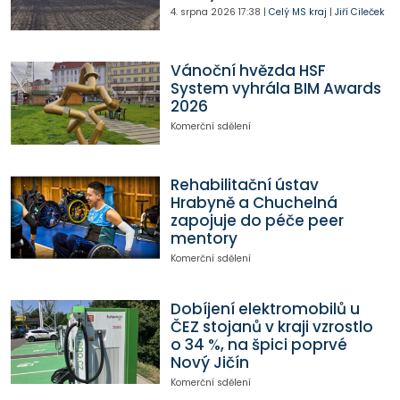
4. srpna 2026
17:38
|
Celý MS kraj
|
Jiří Cileček
Vánoční hvězda HSF
System vyhrála BIM Awards
2026
Komerční sdělení
Rehabilitační ústav
Hrabyně a Chuchelná
zapojuje do péče peer
mentory
Komerční sdělení
Dobíjení elektromobilů u
ČEZ stojanů v kraji vzrostlo
o 34 %, na špici poprvé
Nový Jičín
Komerční sdělení