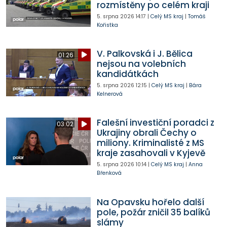
rozmístěny po celém kraji
5. srpna 2026
14:17
|
Celý MS kraj
|
Tomáš
Kořistka
V. Palkovská i J. Bělica
01:26
nejsou na volebních
kandidátkách
5. srpna 2026
12:15
|
Celý MS kraj
|
Bára
Kelnerová
Falešní investiční poradci z
03:02
Ukrajiny obrali Čechy o
miliony. Kriminalisté z MS
kraje zasahovali v Kyjevě
5. srpna 2026
10:14
|
Celý MS kraj
|
Anna
Břenková
Na Opavsku hořelo další
pole, požár zničil 35 balíků
slámy