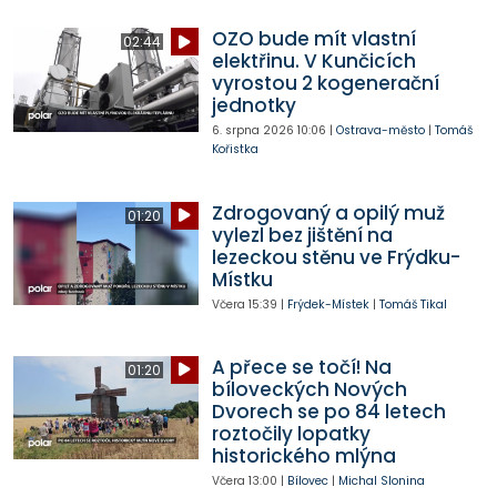
OZO bude mít vlastní
02:44
elektřinu. V Kunčicích
vyrostou 2 kogenerační
jednotky
6. srpna 2026
10:06
|
Ostrava-město
|
Tomáš
Kořistka
Zdrogovaný a opilý muž
01:20
vylezl bez jištění na
lezeckou stěnu ve Frýdku-
Místku
Včera
15:39
|
Frýdek-Místek
|
Tomáš Tikal
A přece se točí! Na
01:20
bíloveckých Nových
Dvorech se po 84 letech
roztočily lopatky
historického mlýna
Včera
13:00
|
Bílovec
|
Michal Slonina