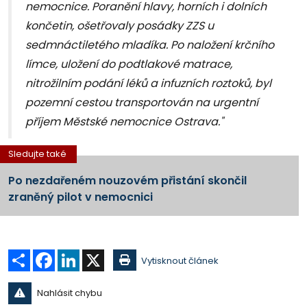
nemocnice. Poranění hlavy, horních i dolních
končetin, ošetřovaly posádky ZZS u
sedmnáctiletého mladíka. Po naložení krčního
límce, uložení do podtlakové matrace,
nitrožilním podání léků a infuzních roztoků, byl
pozemní cestou transportován na urgentní
příjem Městské nemocnice Ostrava."
Sledujte také
Po nezdařeném nouzovém přistání skončil
zraněný pilot v nemocnici
Sdílet
Facebook
LinkedIn
X
Vytisknout článek
Nahlásit chybu