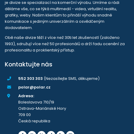
je divize se specializací na komerční výrobu. Umíme a rádi
děláme vše, co se týká multimedií - videa, virtuální realitu,
grafiky, weby. Našim klientům to přináší výhodu snadné
komunikace s jediným univerzálním a osvědčeným
dodavatelem.
Obě naše divize těží z více než 30ti let zkušeností (založeno
1993), sdružují více než 50 profesionálů a drží řadu ocenění za
profesionalitu a proklientský přístup.
Kontaktujte nás
552 303 303
(Nezasílejte SMS, děkujeme)
polar@polar.cz
Adresa:
Boleslavova 710/19
Ostrava-Mariánské Hory
709 00
Česká republika