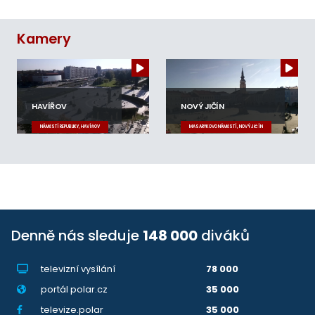
Kamery
HAVÍŘOV
NOVÝ JIČÍN
NÁMĚSTÍ REPUBLIKY, HAVÍŘOV
MASARYKOVO NÁMĚSTÍ, NOVÝ JIČÍN
Denně nás sleduje
148 000
diváků
televizní vysílání
78 000
portál polar.cz
35 000
televize.polar
35 000