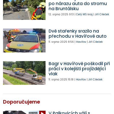
po nárazu auta do stromu
na Bruntálsku
12. srpna 2025
9:13
|
Celý MS kraj
|
Jiří Cileček
Dvě stařenky srazilo na
přechodu v Havířově auto
11. srpna 2025
8:56
|
Havířov
|
Jiří Cileček
Bagr v Havířově poškodil při
práci v kolejišti projíždějící
vlak
11. srpna 2025
15:18
|
Havířov
|
Jiří Cileček
Doporučujeme
V Palkovicích válí s
01:30