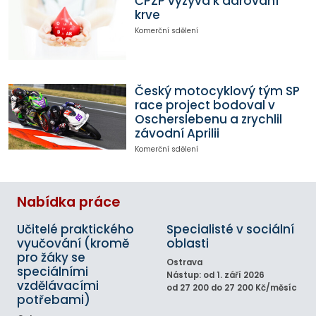
ČPZP vyzývá k darování
krve
Komerční sdělení
Český motocyklový tým SP
race project bodoval v
Oscherslebenu a zrychlil
závodní Aprilii
Komerční sdělení
Nabídka práce
Učitelé praktického
Specialisté v sociální
vyučování (kromě
oblasti
pro žáky se
Ostrava
speciálními
Nástup: od 1. září 2026
vzdělávacími
od 27 200 do 27 200 Kč/měsíc
potřebami)