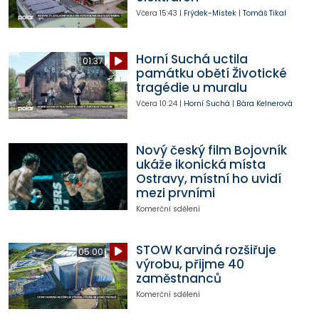
Včera
15:43
|
Frýdek-Místek
|
Tomáš Tikal
Horní Suchá uctila
01:37
památku obětí Životické
tragédie u muralu
Včera
10:24
|
Horní Suchá
|
Bára Kelnerová
Nový český film Bojovník
ukáže ikonická místa
Ostravy, místní ho uvidí
mezi prvními
Komerční sdělení
STOW Karviná rozšiřuje
05:00
výrobu, přijme 40
zaměstnanců
Komerční sdělení