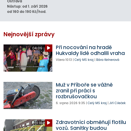
Ostrava
Nástup: od 1. září 2026
od 160 do 190 Kč/hod.
Nejnovější zprávy
Při nocování na hradě
04:09
Hukvaldy lidé odhalili vraha
Včera
10:13
|
Celý MS kraj
|
Bára Kelnerová
Muž v Příboře se vážně
zranil při práci s
rozbrušovačkou
6. srpna 2026
9:35
|
Celý MS kraj
|
Jiří Cileček
Zdravotníci obměňují flotilu
01:18
vozů. Sanitky budou