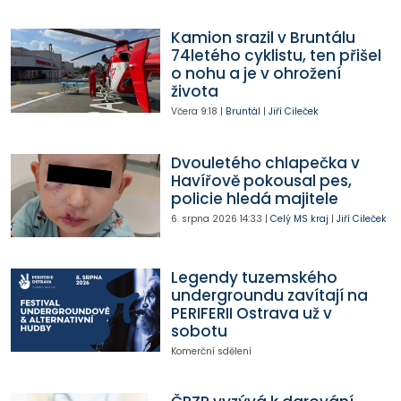
Kamion srazil v Bruntálu
74letého cyklistu, ten přišel
o nohu a je v ohrožení
života
Včera
9:18
|
Bruntál
|
Jiří Cileček
Dvouletého chlapečka v
Havířově pokousal pes,
policie hledá majitele
6. srpna 2026
14:33
|
Celý MS kraj
|
Jiří Cileček
Legendy tuzemského
undergroundu zavítají na
PERIFERII Ostrava už v
sobotu
Komerční sdělení