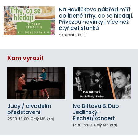
Na Havlíčkovo nábřeží míří
oblíbené Trhy, co se hledají.
Přivezou novinky i více než
čtyřicet stánků
Komerční sdělení
Kam vyrazit
Judy / divadelní
Iva Bittová & Duo
představení
Jedlinský-
Fischer/koncert
25.10.
19:00
, Celý MS kraj
15.9.
18:00
, Celý MS kraj