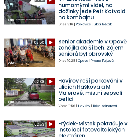
humornými videi, na
dožínky jede Petr Kotvald
na kombajnu
Dnes
9:16
|
Palkovice
|
Libor Běčák
Senior akademie v Opavě
02:50
zahájila další běh. Zájem
seniorů byl obrovský
Dnes
10:28
|
Opava
|
Yvona Fajtová
Havířov řeší parkování v
02:38
ulicích Haškova a M.
Majerové, místní sepsali
petici
Včera
11:56
|
Havířov
|
Bára Kelnerová
Frýdek-Místek pokračuje v
02:53
instalaci fotovoltaických
elektráren