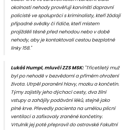
okolnosti nehody prověřují karvinští dopravní
policisté ve spolupráci s kriminalisty, kteří žádají
případné svědky či řidiče, kteří místem
projížděli těsně před nehodou nebo v době
nehody, aby je kontaktovali cestou bezplatné
linky 158."
Lukáš Humpl, mluvčí ZZS MSK:
"Třicetiletý muž
byl po nehodě v bezvědomí a přímém ohrožení
života. Utrpěl poranění hlavy, mozku a končetin.
Týmy zajistily jeho dýchací cesty, dva žilní
vstupy a zahájily podávání léků, stejně jako
plné krve. Převedly pacienta na umělou plicní
ventilaci a zafixovaly zraněné končetiny.
Vrtulník jej poté přepravil do ostravské Fakultní