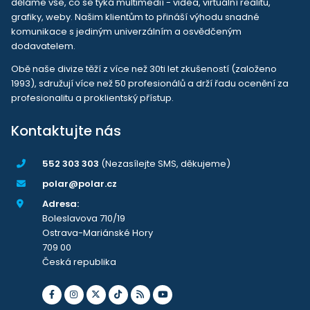
děláme vše, co se týká multimedií - videa, virtuální realitu,
grafiky, weby. Našim klientům to přináší výhodu snadné
komunikace s jediným univerzálním a osvědčeným
dodavatelem.
Obě naše divize těží z více než 30ti let zkušeností (založeno
1993), sdružují více než 50 profesionálů a drží řadu ocenění za
profesionalitu a proklientský přístup.
Kontaktujte nás
552 303 303
(Nezasílejte SMS, děkujeme)
polar@polar.cz
Adresa:
Boleslavova 710/19
Ostrava-Mariánské Hory
709 00
Česká republika