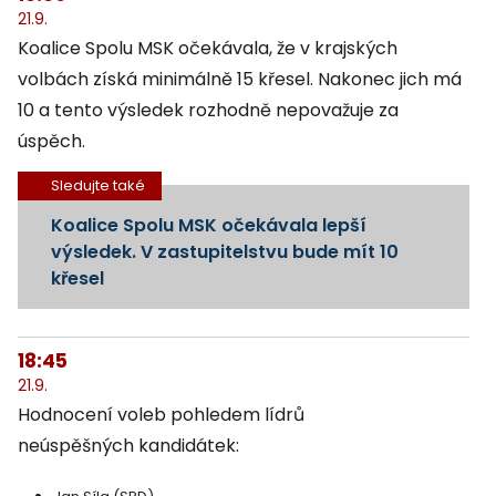
21.9.
Koalice Spolu MSK očekávala, že v krajských
volbách získá minimálně 15 křesel. Nakonec jich má
10 a tento výsledek rozhodně nepovažuje za
úspěch.
Sledujte také
Koalice Spolu MSK očekávala lepší
výsledek. V zastupitelstvu bude mít 10
křesel
18:45
21.9.
Hodnocení voleb pohledem lídrů
neúspěšných kandidátek: