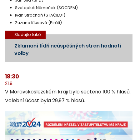
Jan Síla (SPD)
Svatopluk Němeček (SOCDEM)
Ivan Strachoň (STAČILO!)
Zuzana Klusová (Piráti)
Sledujte také
Zklamaní lídři neúspěšných stran hodnotí
volby
18:30
21.9.
V Moravskoslezském kraji bylo sečteno 100 % hlasů.
Volební účast byla 29,97 % hlasů.