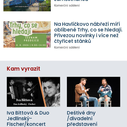
Komerční sdělení
Na Havlíčkovo nábřeží míří
oblíbené Trhy, co se hledají.
Přivezou novinky i více než
čtyřicet stánků
Komerční sdělení
Kam vyrazit
Iva Bittová & Duo
Deštivé dny
Jedlinský-
/divadelní
Fischer/koncert
představení