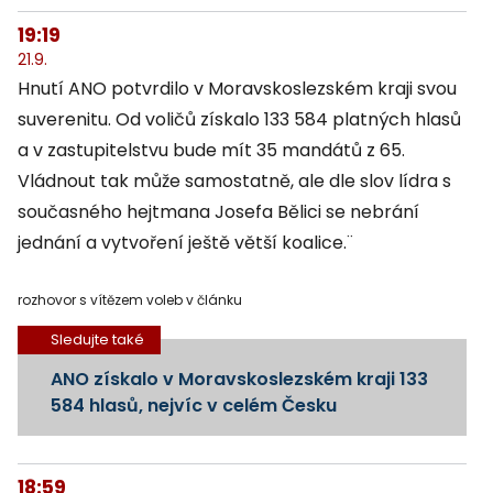
19:19
21.9.
Hnutí ANO potvrdilo v Moravskoslezském kraji svou
suverenitu. Od voličů získalo 133 584 platných hlasů
a v zastupitelstvu bude mít 35 mandátů z 65.
Vládnout tak může samostatně, ale dle slov lídra s
současného hejtmana Josefa Bělici se nebrání
jednání a vytvoření ještě větší koalice.¨
rozhovor s vítězem voleb v článku
Sledujte také
ANO získalo v Moravskoslezském kraji 133
584 hlasů, nejvíc v celém Česku
18:59