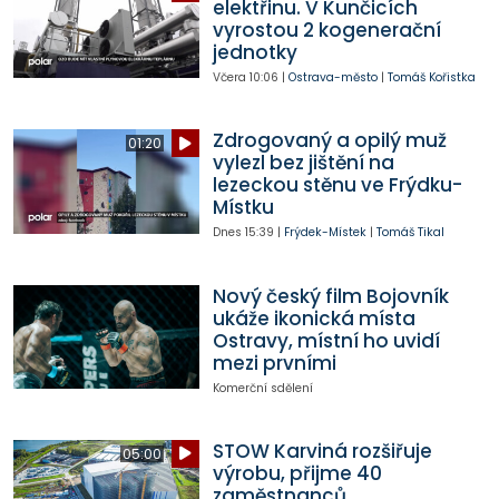
elektřinu. V Kunčicích
vyrostou 2 kogenerační
jednotky
Včera
10:06
|
Ostrava-město
|
Tomáš Kořistka
Zdrogovaný a opilý muž
01:20
vylezl bez jištění na
lezeckou stěnu ve Frýdku-
Místku
Dnes
15:39
|
Frýdek-Místek
|
Tomáš Tikal
Nový český film Bojovník
ukáže ikonická místa
Ostravy, místní ho uvidí
mezi prvními
Komerční sdělení
STOW Karviná rozšiřuje
05:00
výrobu, přijme 40
zaměstnanců