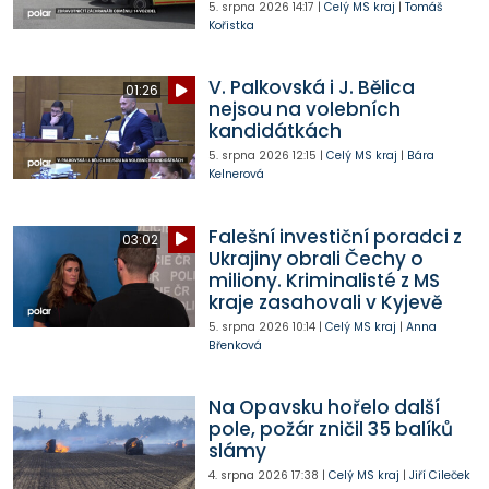
5. srpna 2026
14:17
|
Celý MS kraj
|
Tomáš
Kořistka
V. Palkovská i J. Bělica
01:26
nejsou na volebních
kandidátkách
5. srpna 2026
12:15
|
Celý MS kraj
|
Bára
Kelnerová
Falešní investiční poradci z
03:02
Ukrajiny obrali Čechy o
miliony. Kriminalisté z MS
kraje zasahovali v Kyjevě
5. srpna 2026
10:14
|
Celý MS kraj
|
Anna
Břenková
Na Opavsku hořelo další
pole, požár zničil 35 balíků
slámy
4. srpna 2026
17:38
|
Celý MS kraj
|
Jiří Cileček