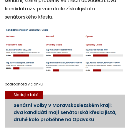
senátní, které proběhly ve třech obvodech. Dva
kandidáti už v prvním kole získali jistotu
senátorského křesla.
podrobnosti v článku
Sledujte také
Senátní volby v Moravskoslezském kraji:
dva kandidáti mají senátorská křesla jistá,
druhé kolo proběhne na Opavsku