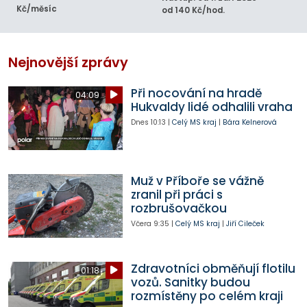
Kč/měsíc
od 140 Kč/hod.
Nejnovější zprávy
Při nocování na hradě
04:09
Hukvaldy lidé odhalili vraha
Dnes
10:13
|
Celý MS kraj
|
Bára Kelnerová
Muž v Příboře se vážně
zranil při práci s
rozbrušovačkou
Včera
9:35
|
Celý MS kraj
|
Jiří Cileček
Zdravotníci obměňují flotilu
01:18
vozů. Sanitky budou
rozmístěny po celém kraji