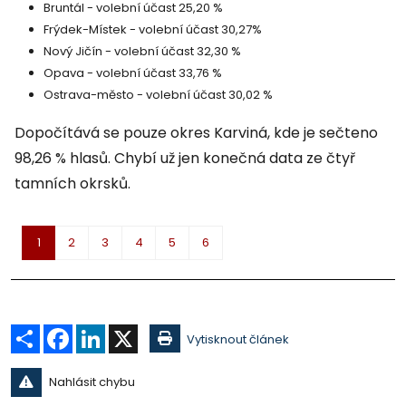
Bruntál - volební účast 25,20 %
Frýdek-Místek - volební účast 30,27%
Nový Jičín - volební účast 32,30 %
Opava - volební účast 33,76 %
Ostrava-město - volební účast 30,02 %
Dopočítává se pouze okres Karviná, kde je sečteno
98,26 % hlasů. Chybí už jen konečná data ze čtyř
tamních okrsků.
1
2
3
4
5
6
Sdílet
Facebook
LinkedIn
X
Vytisknout článek
Nahlásit chybu