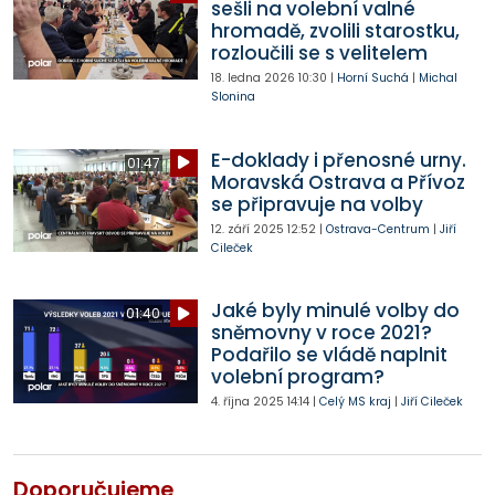
sešli na volební valné
hromadě, zvolili starostku,
rozloučili se s velitelem
18. ledna 2026
10:30
|
Horní Suchá
|
Michal
Slonina
E-doklady i přenosné urny.
01:47
Moravská Ostrava a Přívoz
se připravuje na volby
12. září 2025
12:52
|
Ostrava-Centrum
|
Jiří
Cileček
Jaké byly minulé volby do
01:40
sněmovny v roce 2021?
Podařilo se vládě naplnit
volební program?
4. října 2025
14:14
|
Celý MS kraj
|
Jiří Cileček
Doporučujeme