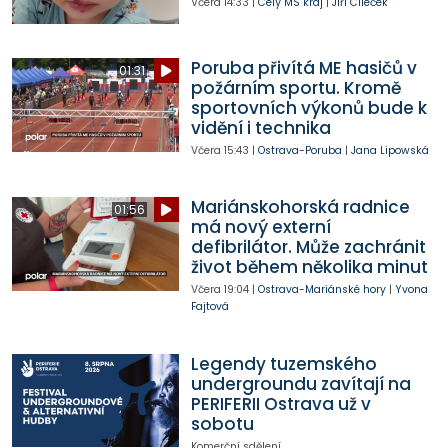
Včera
14:33
|
Celý MS kraj
|
Jiří Cileček
Poruba přivítá ME hasičů v
01:31
požárním sportu. Kromě
sportovních výkonů bude k
vidění i technika
Včera
15:43
|
Ostrava-Poruba
|
Jana Lipowská
Mariánskohorská radnice
01:56
má nový externí
defibrilátor. Může zachránit
život během několika minut
Včera
19:04
|
Ostrava-Mariánské hory
|
Yvona
Fajtová
Legendy tuzemského
undergroundu zavítají na
PERIFERII Ostrava už v
sobotu
Komerční sdělení