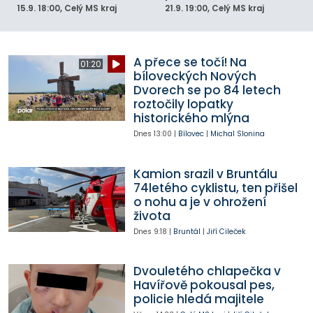
15.9.
18:00
, Celý MS kraj
21.9.
19:00
, Celý MS kraj
A přece se točí! Na
01:20
bíloveckých Nových
Dvorech se po 84 letech
roztočily lopatky
historického mlýna
Dnes
13:00
|
Bílovec
|
Michal Slonina
Kamion srazil v Bruntálu
74letého cyklistu, ten přišel
o nohu a je v ohrožení
života
Dnes
9:18
|
Bruntál
|
Jiří Cileček
Dvouletého chlapečka v
Havířově pokousal pes,
policie hledá majitele