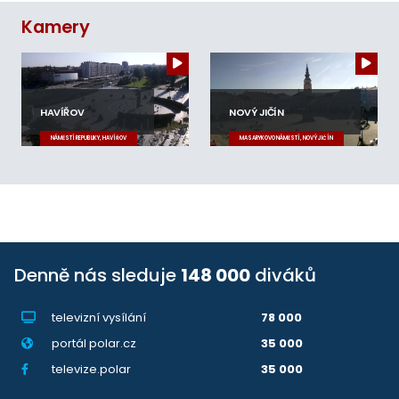
Kamery
HAVÍŘOV
NOVÝ JIČÍN
NÁMĚSTÍ REPUBLIKY, HAVÍŘOV
MASARYKOVO NÁMĚSTÍ, NOVÝ JIČÍN
Denně nás sleduje
148 000
diváků
televizní vysílání
78 000
portál polar.cz
35 000
televize.polar
35 000