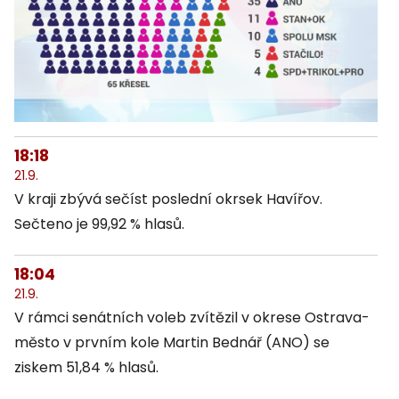
18:18
21.9.
V kraji zbývá sečíst poslední okrsek Havířov.
Sečteno je 99,92 % hlasů.
18:04
21.9.
V rámci senátních voleb zvítězil v okrese Ostrava-
město v prvním kole Martin Bednář (ANO) se
ziskem 51,84 % hlasů.