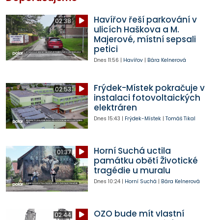
Havířov řeší parkování v
02:38
ulicích Haškova a M.
Majerové, místní sepsali
petici
Dnes
11:56
|
Havířov
|
Bára Kelnerová
Frýdek-Místek pokračuje v
02:53
instalaci fotovoltaických
elektráren
Dnes
15:43
|
Frýdek-Místek
|
Tomáš Tikal
Horní Suchá uctila
01:37
památku obětí Životické
tragédie u muralu
Dnes
10:24
|
Horní Suchá
|
Bára Kelnerová
OZO bude mít vlastní
02:44