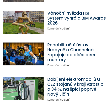
Vánoční hvězda HSF
System vyhrála BIM Awards
2026
Komerční sdělení
Rehabilitační ústav
Hrabyně a Chuchelná
zapojuje do péče peer
mentory
Komerční sdělení
Dobíjení elektromobilů u
ČEZ stojanů v kraji vzrostlo
o 34 %, na špici poprvé
Nový Jičín
Komerční sdělení