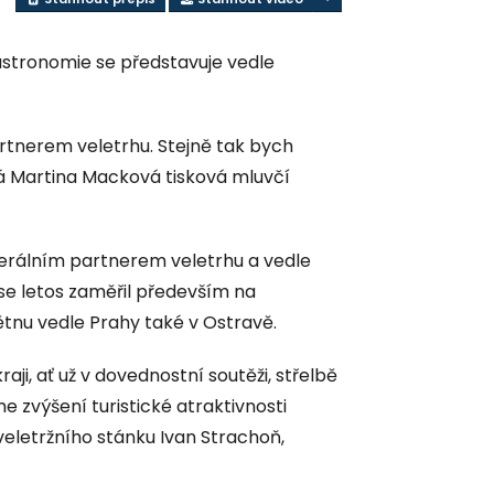
astronomie se představuje vedle
partnerem veletrhu. Stejně tak bych
íká Martina Macková tisková mluvčí
nerálním partnerem veletrhu a vedle
 se letos zaměřil především na
ětnu vedle Prahy také v Ostravě.
aji, ať už v dovednostní soutěži, střelbě
 zvýšení turistické atraktivnosti
veletržního stánku Ivan Strachoň,