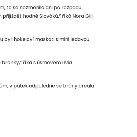
, to se nezměnilo ani po rozpadu
řijíždět hodně Slováků,” říká Nora Gill,
byli hokejoví maskoti s mini ledovou
a branky,” říká s úsměvem Livia
kům, v pátek odpoledne se brány areálu