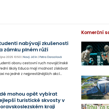
Komerční s
tudenti nabývají zkušenosti
a zámku plném růží
 října 2025
10:50
|
Nový Jičín
|
Petra Dorazilová
udenti oboru cestovní ruch novojičínské
řední školy Educa mají možnost získávat
axi na jedné z nejprestižnějších akcí
gionu. Díky spolupráci se Zámkem Kunín
0
lují průvodcovské znalosti i na slavnosti Růže
o hraběnku.
idé mohou opět vybírat
ejlepší turistické skvosty v
oravskoslezském kraji