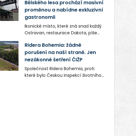
Bělského lesa prochází masivní
proměnou a nabídne exkluzivní
gastronomii
Ikonické místo, které zná snad každý
Ostravan, restaurace Dakota, píše
novou kapitolu. Silná mateřská
Ridera Bohemia: žádné
společnost Dang Investment Group
porušení na naší straně. Jen
s.r.o. investuje do projektu přes 50
nezákonné šetření ČIŽP
milionů korun. Cílem je přinést
Ostravě dva špičkové gastronomické
Společnost Ridera Bohemia, proti
koncepty, které v regionu dosud
které bylo Českou inspekcí životního
chyběly, luxusní středomořskou
prostředí (ČIŽP) čtyři roky vedeno
kuchyni a autentickou asijskou
vykonstruované řízení, při realizaci
gastronomii.
OVS na heřmanické haldě
postupovala v souladu se zákonem a
zadáním státního podniku DIAMO a v
této souvislosti nelze hovořit o
žádném odpadu. Ridera od počátku
označovala řízení ČIŽP za nezákonné
a domáhala se práva na spravedlivý