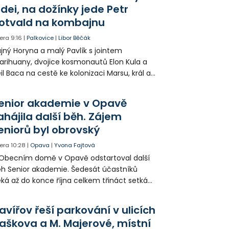
anění a byl letecky přepraven do
idei, na dožínky jede Petr
emocnice.
otvald na kombajnu
era
9:16
|
Palkovice
|
Libor Běčák
jný Horyna a malý Pavlík s jointem
rihuany, dvojice kosmonautů Elon Kula a
il Baca na cestě ke kolonizaci Marsu, král a
šek a mnoho dalších postav už při
opagaci Palkovic ztvárnili starosta Radim
enior akademie v Opavě
ča a místostarosta David Kula.
ahájila další běh. Zájem
eniorů byl obrovský
era
10:28
|
Opava
|
Yvona Fajtová
Obecním domě v Opavě odstartoval další
h Senior akademie. Šedesát účastníků
ká až do konce října celkem třináct setkání
ných odborných přednášek i poznávání
sta. Na závěr převezmou úspěšní
avířov řeší parkování v ulicích
solventi certifikáty o absolvování studia a
aškova a M. Majerové, místní
obné dárky.