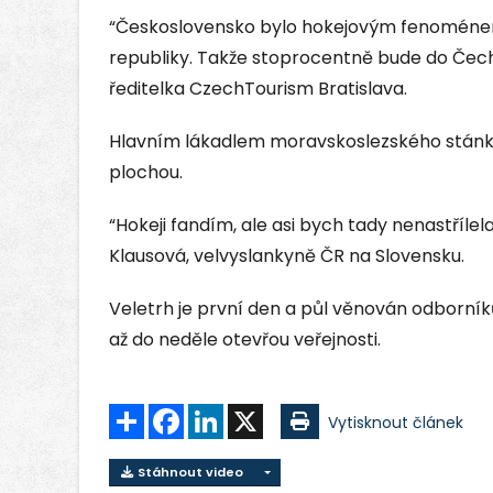
“Československo bylo hokejovým fenoménem
republiky. Takže stoprocentně bude do Čech p
ředitelka CzechTourism Bratislava.
Hlavním lákadlem moravskoslezského stánku 
plochou.
“Hokeji fandím, ale asi bych tady nenastřílel
Klausová, velvyslankyně ČR na Slovensku.
Veletrh je první den a půl věnován odborní
až do neděle otevřou veřejnosti.
Sdílet
Facebook
LinkedIn
X
Vytisknout článek
Stáhnout video