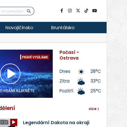
Novojičínsko
Bruntálsko
Počasí -
Ostrava
Dnes
28°C
Přehrát
Zítra
33°C
Pozítří
25°C
video
dělení
více
Legendární Dakota na okraji
01:32