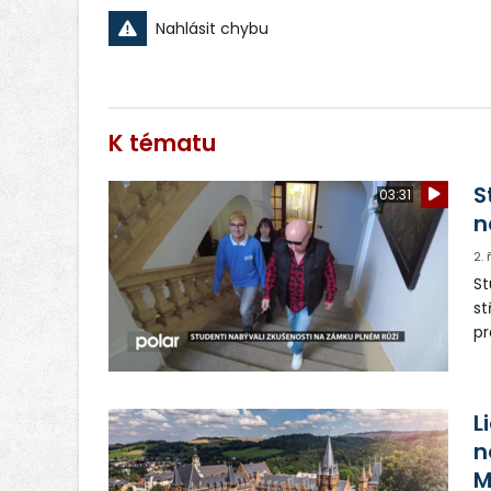
Nahlásit chybu
K tématu
S
03:31
n
2.
St
st
pr
re
pi
pr
L
n
M