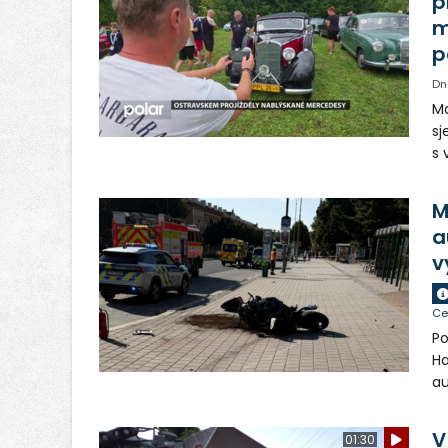
p
m
p
Dn
Ma
sj
s 
vo
Tě
M
a
v
Ce
Po
Ha
au
si
ch
V
01:30