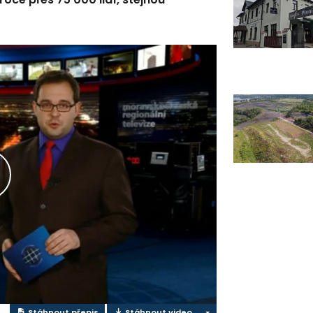
řehrát
ideo
Stáhnout přepis
Stáhnout video