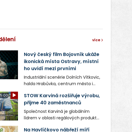
dělení
více
Nový český film Bojovník ukáže
ikonická místa Ostravy, místní
ho uvidí mezi prvními
Industriální scenérie Dolních Vítkovic,
halda Hrabůvka, centrum města i
další ikonická místa Ostravy se objeví
STOW Karviná rozšiřuje výrobu,
5:00
v novém filmu Bojovník, který vstoupí
přijme 40 zaměstnanců
do kin už 13. srpna. Režiséři Vojtěch
Frič a Tomáš Dianiška si
Společnost Karviná je globálním
moravskoslezskou metropoli
lídrem v oblasti regálových produktů
nevybrali náhodou – její syrová
a systémů, stabilním
atmosféra se stala přirozenou
Na Havlíčkovo nábřeží míří
zaměstnavatelem na Karvinsku a