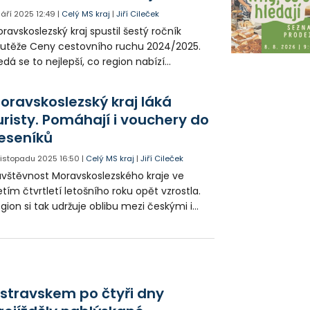
 září 2025
12:49
|
Celý MS kraj
|
Jiří Cileček
ravskoslezský kraj spustil šestý ročník
utěže Ceny cestovního ruchu 2024/2025.
edá se to nejlepší, co region nabízí
vštěvníkům z celé republiky i ze zahraničí.
řejnost může aktuálně hlasovat, odborná
oravskoslezský kraj láká
rota rozhodne o ocenění osobností a
uristy. Pomáhají i vouchery do
ýznamných počinů.
eseníků
 listopadu 2025
16:50
|
Celý MS kraj
|
Jiří Cileček
vštěvnost Moravskoslezského kraje ve
etím čtvrtletí letošního roku opět vzrostla.
gion si tak udržuje oblibu mezi českými i
hraničními turisty. K pozitivnímu trendu
ispěl i program podpory Jeseníků formou
evových voucherů, které pomohly místním
dnikatelům po loňských povodních.
stravskem po čtyři dny