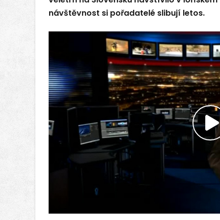
návštěvnost si pořadatelé slibují letos.
P
v