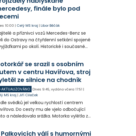
rojížděly nablýskané
ercedesy, finále bylo pod
ecemi
es
10:00
|
Celý MS kraj
|
Libor Běčák
jitelé a příznivci vozů Mercedes-Benz se
eli do Ostravy na čtyřdenní setkání spojené
vyjížďkami po okolí. Historické i současné
zy mohli lidé vidět například na Landeku, v
rlicku nebo v Dolní oblasti Vítkovic.
otorkář se srazil s osobním
utem v centru Havířova, stroj
yletěl ze silnice na chodník
AKTUALIZOVÁNO
Dnes
9:45
,
vydáno včera
17:51
|
lý MS kraj
|
Jiří Cileček
dle svědků jel velkou rychlostí centrem
vířova. Do cesty mu ale vjelo odbočující
to a následovala srážka. Motorka vylétla ze
lnice, prorazila zábradlí a stroj skončil na
odníku. Motorkář utrpěl velmi vážná
 Palkovicích válí s humornými