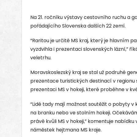
Na 21. ročníku výstavy cestovního ruchu a g
pořádajícího Slovenska dalších 22 zemí.
“Raritou je určitě MS kraj, který je hlavním 
vyzdvihla i prezentaci slovenských lázní,” ř
veletrhu.
Moravskoslezský kraj se stal už podruhé ge
prezentace turistických destinací v regionu
prezentaci MS v hokeji, které proběhne v kv
“Lidé tady mají možnost soutěžit o pobyty v kr
na branku nebo ve stolním hokeji. Očekáváme
právě kvůli MS v hokeji,” komentuje nabídku 
náměstek hejtmana MS kraje.