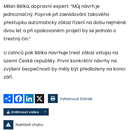
Milan Bělka, dopravní expert: “Můj návrh je
jednoznačný. Poprvé při zaevidování takového
přestupku automaticky zákaz řízení na dobu nejméně
dvou let a při opakovaném projetí by se jednalo o
trestný čin.”
U cizinců pak Bělka navrhuje trest zákaz vstupu na
území České republiky. První konkrétní návrhy na
zvýšení bezpečnosti by měly být předloženy na konci
září.
Sdílet
Facebook
LinkedIn
X
Vytisknout článek
Stáhnout video
Nahlásit chybu