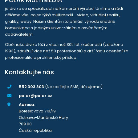
POLAR MULTIMEDIA
je divize se specializací na komerční výrobu. Umíme a rádi
děláme vše, co se týká multimedií - videa, virtuální realitu,
grafiky, weby. Našim klientům to přináší výhodu snadné
komunikace s jediným univerzálním a osvědčeným
dodavatelem.
Obě naše divize těží z více než 30ti let zkušeností (založeno
1993), sdružují více než 50 profesionálů a drží řadu ocenění za
profesionalitu a proklientský přístup.
Kontaktujte nás
552 303 303
(Nezasílejte SMS, děkujeme)
polar@polar.cz
Adresa:
Boleslavova 710/19
Ostrava-Mariánské Hory
709 00
Česká republika