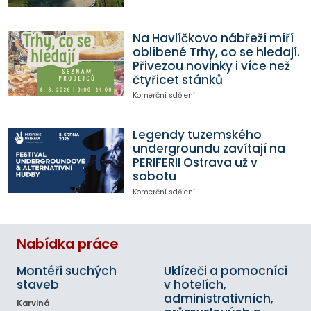
Na Havlíčkovo nábřeží míří
oblíbené Trhy, co se hledají.
Přivezou novinky i více než
čtyřicet stánků
Komerční sdělení
Legendy tuzemského
undergroundu zavítají na
PERIFERII Ostrava už v
sobotu
Komerční sdělení
Nabídka práce
Montéři suchých
Uklízeči a pomocníci
staveb
v hotelích,
administrativních,
Karviná