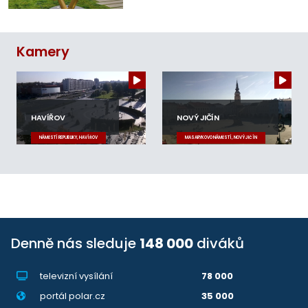
Kamery
HAVÍŘOV
NOVÝ JIČÍN
NÁMĚSTÍ REPUBLIKY, HAVÍŘOV
MASARYKOVO NÁMĚSTÍ, NOVÝ JIČÍN
Denně nás sleduje
148 000
diváků
televizní vysílání
78 000
portál polar.cz
35 000