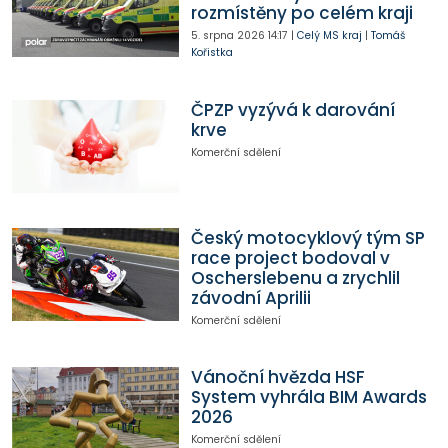
rozmístěny po celém kraji
5. srpna 2026
14:17
|
Celý MS kraj
|
Tomáš
Kořistka
ČPZP vyzývá k darování
krve
Komerční sdělení
Český motocyklový tým SP
race project bodoval v
Oscherslebenu a zrychlil
závodní Aprilii
Komerční sdělení
Vánoční hvězda HSF
System vyhrála BIM Awards
2026
Komerční sdělení