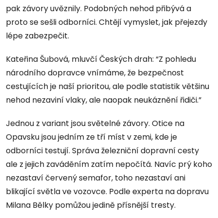
pak závory uvěznily. Podobných nehod přibývá a
proto se sešli odborníci. Chtějí vymyslet, jak přejezdy
lépe zabezpečit.
Kateřina Šubová, mluvčí Českých drah: “Z pohledu
národního dopravce vnímáme, že bezpečnost
cestujících je naší prioritou, ale podle statistik většinu
nehod nezaviní vlaky, ale naopak neukáznění řidiči.”
Jednou z variant jsou světelné závory. Otice na
Opavsku jsou jedním ze tří míst v zemi, kde je
odborníci testují. Správa železniční dopravní cesty
ale z jejich zaváděním zatím nepočítá. Navíc prý koho
nezastaví červený semafor, toho nezastaví ani
blikající světla ve vozovce. Podle experta na dopravu
Milana Bělky pomůžou jedině přísnější tresty.