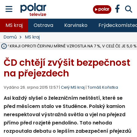
MS kraj
Ostrava
Karvinsko
Frýdeckomíste
Domů
MS kraj
 V KRAJI OPROTI ČERVNU MÍRNĚ VZROSTLA NA 7 %, V CELÉ ČE JE 5,0 %
MOTORKÁŘ VE F-M BĚHEM PŘEDJÍŽDĚNÍ SRAZIL CHODCE A ZEMŘEL, 
HYGIENICI KONTROLUJÍ V MSK LETNÍ TÁBORY, ZDRAVOTNÍ SITUACE J
NA BÍLOVECKÝCH NOVÝCH DVORECH SE PO 84 LETECH ROZTOČILY L
KARVINSKÉ MOŘE ZÍSKÁ NOVÉ GASTRO ZÁZEMÍ S VYHLÍDKOVOU TER
ZÁCHRANÁŘI ZASAHOVALI O VÍKENDU U DEVÍTI ZRANĚNÝCH BIKERŮ 
KRAJSKÝ SOUD V OSTRAVĚ ŘEŠÍ GANG, KTERÝ OBCHODOVAL S ČE
BORŮVKOVÝ FESTIVAL V ÚVALNĚ ZASKOČIL VELKÝ ZÁJEM NÁVŠTĚVNÍ
MS KRAJ DOKONČIL OPRAVU SILNICE MEZI VRBNEM A HEŘMANOVICEM
ŘSD V RÁMCI UZAVÍRKY SILNICE PŘES MĚSTO ALBRECHTICE OPRAVÍ I M
V BÍLOVCI BOURAL POPELÁŘSKÝ VŮZ PŘI COUVÁNÍ DO SLOUPU, MU
PLANETÁRIUM V OSTRAVĚ CHYSTÁ POZOROVÁNÍ ČÁSTEČNÉHO ZATMĚ
OPRAVA ULIC V HAVÍŘOVĚ UKONČÍ NELEGÁLNÍ PARKOVÁNÍ VE VNI
FC BANÍK OSTRAVA PROHRÁL V HRADCI KRÁLOVÉ 1:2, OD 43. MINUTY 
ÚŘADY PRÁCE V MSK EVIDOVALY V ČERVENCI 54 949 LIDÍ BEZ PR
ČD chtějí zvýšit bezpečnost
na přejezdech
Vydáno 26. srpna 2015 13:57 |
Celý MS kraj
|
Tomáš Kořistka
Asi každý slyšel o železničním neštěstí, které se
před měsícem stalo ve Studénce. Polský kamion
nerespektoval výstražná světla a vjel na přejezd
přímo před rozjeté pendolino. Tato nehoda
rozpoutala debatu o lepším zabezpečení přejezdů