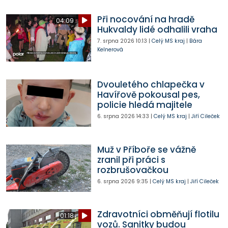
Při nocování na hradě
04:09
Hukvaldy lidé odhalili vraha
7. srpna 2026
10:13
|
Celý MS kraj
|
Bára
Kelnerová
Dvouletého chlapečka v
Havířově pokousal pes,
policie hledá majitele
6. srpna 2026
14:33
|
Celý MS kraj
|
Jiří Cileček
Muž v Příboře se vážně
zranil při práci s
rozbrušovačkou
6. srpna 2026
9:35
|
Celý MS kraj
|
Jiří Cileček
Zdravotníci obměňují flotilu
01:18
vozů. Sanitky budou