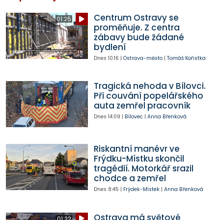
Centrum Ostravy se
01:25
proměňuje. Z centra
zábavy bude žádané
bydlení
Dnes
10:16
|
Ostrava-město
|
Tomáš Kořistka
Tragická nehoda v Bílovci.
Při couvání popelářského
auta zemřel pracovník
Dnes
14:09
|
Bílovec
|
Anna Břenková
Riskantní manévr ve
Frýdku-Místku skončil
tragédií. Motorkář srazil
chodce a zemřel
Dnes
8:45
|
Frýdek-Místek
|
Anna Břenková
Ostrava má světové
01:22