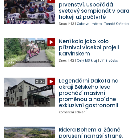
prvenství. Uspořádá
světový šampionát v para
hokeji už počtvrté
Dnes
14:13
|
Ostrava-město
|
Tomáš Kořistka
Není kolo jako kolo -
01:34
příznivci vícekol projeli
Karvinskem
Dnes
11:42
|
Celý MS kraj
|
Jiří Brzóska
Legendární Dakota na
01:32
okraji Bělského lesa
prochází masivní
proměnou a nabídne
exkluzivní gastronomii
Komerční sdělení
Ridera Bohemia: žádné
porušení na naší straně.