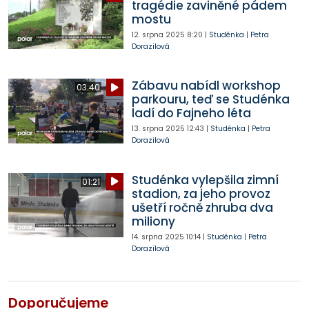
tragédie zaviněné pádem
mostu
12. srpna 2025
8:20
|
Studénka
|
Petra
Dorazilová
Zábavu nabídl workshop
03:40
parkouru, teď se Studénka
ladí do Fajneho léta
13. srpna 2025
12:43
|
Studénka
|
Petra
Dorazilová
Studénka vylepšila zimní
01:21
stadion, za jeho provoz
ušetří ročně zhruba dva
miliony
14. srpna 2025
10:14
|
Studénka
|
Petra
Dorazilová
Doporučujeme