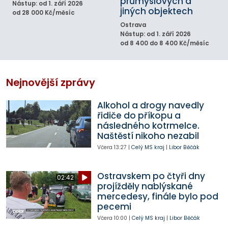
průmyslových a
Nástup: od 1. září 2026
jiných objektech
od 28 000 Kč/měsíc
Ostrava
Nástup: od 1. září 2026
od 8 400 do 8 400 Kč/měsíc
Nejnovější zprávy
Alkohol a drogy navedly
řidiče do příkopu a
následného kotrmelce.
Naštěstí nikoho nezabil
Včera
13:27
|
Celý MS kraj
|
Libor Běčák
Ostravskem po čtyři dny
02:42
projížděly nablýskané
mercedesy, finále bylo pod
pecemi
Včera
10:00
|
Celý MS kraj
|
Libor Běčák