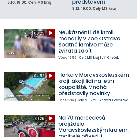
představení
5.10.
18:00
, Celý MS kraj
9.12.
19:00
, Celý MS kraj
Neukáznění lidé krmili
00:25
mandrily v Zoo Ostrava.
Špatné krmivo může
zvířata zabít
Včera
16:52
|
Celý MS kraj
|
Jiří Cileček
Horka v Moravskoslezském
04:52
kraji lákají lidi na letní
koupaliště. Mnohá
představily novinky
Dnes
12:16
|
Celý MS kraj
|
Andrea Holeszová
Na 70 mercedesů
01:25
projíždělo
Moravskoslezským krajem,
majitelé přivezli i