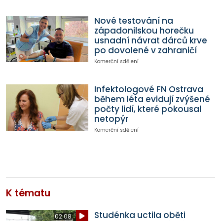
Nové testování na
západonilskou horečku
usnadní návrat dárců krve
po dovolené v zahraničí
Komerční sdělení
Infektologové FN Ostrava
během léta evidují zvýšené
počty lidí, které pokousal
netopýr
Komerční sdělení
K tématu
Studénka uctila oběti
02:08