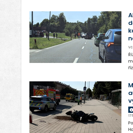
vo
Tě
A
d
k
n
Vč
Ří
mu
ří
M
a
v
17:
Po
Ha