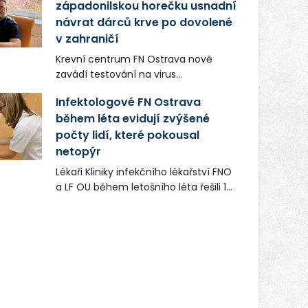
západonilskou horečku usnadní
návrat dárců krve po dovolené
v zahraničí
Krevní centrum FN Ostrava nově
zavádí testování na virus
západonilské horečky (West Nile
Infektologové FN Ostrava
virus). Turisté, kteří se vrací z
během léta evidují zvýšené
vybraných evropských destinací,
počty lidí, které pokousal
mohou díky tomu darovat krev dříve.
Dárci doposud po návratu do Česka
netopýr
museli čekat 28 dní, než uplynula
Lékaři Kliniky infekčního lékařství FNO
doba povinného odkladu.
a LF OU během letošního léta řešili 15
případů, kdy člověka poranil netopýr.
Vzhledem k tomu, že může přenášet
smrtelně nebezpečnou vzteklinu, byli
všichni pacienti preventivně
naočkováni. Nikdo z nich
neonemocněl.