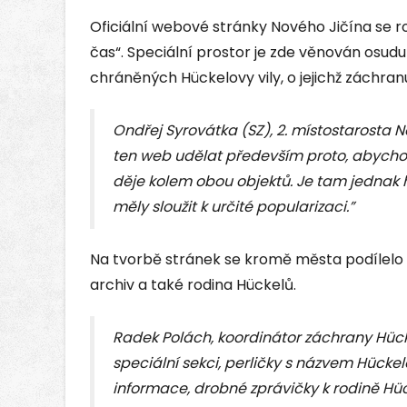
Oficiální webové stránky Nového Jičína se ro
čas“. Speciální prostor je zde věnován osu
chráněných Hückelovy vily, o jejichž záchranu
Ondřej Syrovátka (SZ), 2. místostarosta N
ten web udělat především proto, abycho
děje kolem obou objektů. Je tam jednak his
měly sloužit k určité popularizaci.”
Na tvorbě stránek se kromě města podílelo i
archiv a také rodina Hückelů.
Radek Polách, koordinátor záchrany Hückel
speciální sekci, perličky s názvem Hückel
informace, drobné zprávičky k rodině Hück