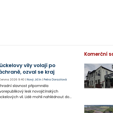
Komerční s
ückelovy vily volají po
áchraně, ozval se kraj
 června 2026
9:40
|
Nový Jičín
|
Petra Dorazilová
hradní slavnost připomněla
vorepublikový lesk novojičínských
ckelových vil. Lidé mohli nahlédnout do
dné z nich a bavit se dobově laděným
ogramem. Další osud těchto nemovitých