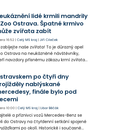
eukáznění lidé krmili mandrily
 Zoo Ostrava. Špatné krmivo
ůže zvířata zabít
era
16:52
|
Celý MS kraj
|
Jiří Cileček
zabíjejte naše zvířata! To je důrazný apel
o Ostrava na neukázněné návštěvníky,
eří navzdory přísnému zákazu krmí zvířata
astní potravou. Poslední případ eviduje zoo
mandrilů, kam skupina lidí házela krmení a
stravskem po čtyři dny
norovala upozornění ostatních návštěvníků.
rojížděly nablýskané
ště jim za to vulgárně nadávala.
ercedesy, finále bylo pod
ecemi
era
10:00
|
Celý MS kraj
|
Libor Běčák
jitelé a příznivci vozů Mercedes-Benz se
eli do Ostravy na čtyřdenní setkání spojené
vyjížďkami po okolí. Historické i současné