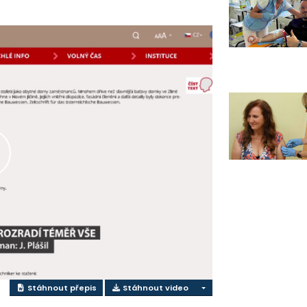
řehrát
ideo
Stáhnout přepis
Stáhnout video