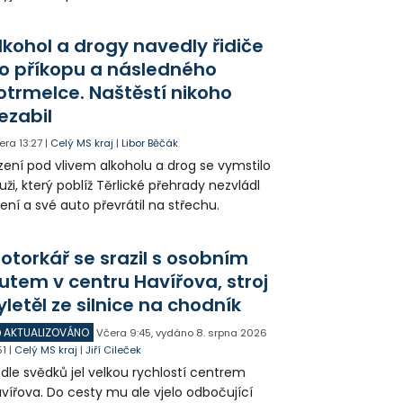
zy mohli lidé vidět například na Landeku, v
rlicku nebo v Dolní oblasti Vítkovic.
lkohol a drogy navedly řidiče
o příkopu a následného
otrmelce. Naštěstí nikoho
ezabil
era
13:27
|
Celý MS kraj
|
Libor Běčák
zení pod vlivem alkoholu a drog se vymstilo
ži, který poblíž Těrlické přehrady nezvládl
zení a své auto převrátil na střechu.
otorkář se srazil s osobním
utem v centru Havířova, stroj
yletěl ze silnice na chodník
AKTUALIZOVÁNO
Včera
9:45
,
vydáno 8. srpna 2026
51
|
Celý MS kraj
|
Jiří Cileček
dle svědků jel velkou rychlostí centrem
vířova. Do cesty mu ale vjelo odbočující