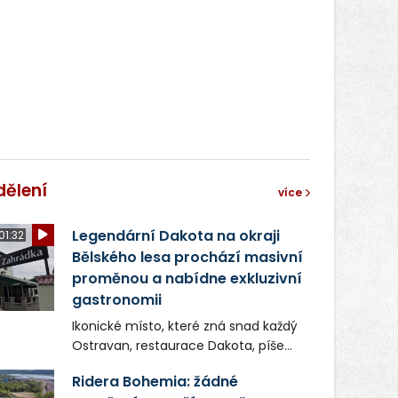
dělení
více
Legendární Dakota na okraji
01:32
Bělského lesa prochází masivní
proměnou a nabídne exkluzivní
gastronomii
Ikonické místo, které zná snad každý
Ostravan, restaurace Dakota, píše
novou kapitolu. Silná mateřská
Ridera Bohemia: žádné
společnost Dang Investment Group