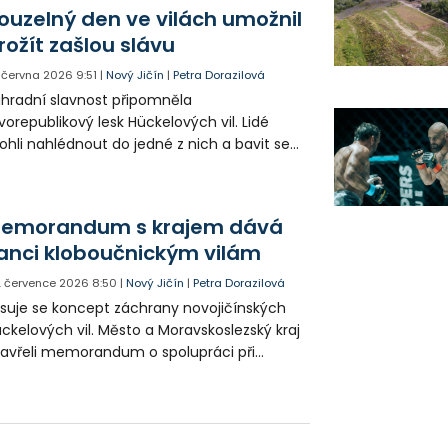
amátek teď naznačuje chystané
ouzelný den ve vilách umožnil
emorandum mezi městem a krajem.
rožít zašlou slávu
. června 2026
9:51
|
Nový Jičín
|
Petra Dorazilová
hradní slavnost připomněla
vorepublikový lesk Hückelových vil. Lidé
hli nahlédnout do jedné z nich a bavit se
obově laděným programem. Další osud
ěchto nemovitých památek teď naznačuje
hystané memorandum mezi městem a
emorandum s krajem dává
ajem.
anci kloboučnickým vilám
. července 2026
8:50
|
Nový Jičín
|
Petra Dorazilová
suje se koncept záchrany novojičínských
ckelových vil. Město a Moravskoslezský kraj
avřeli memorandum o spolupráci při
bnově těchto památkově chráněných
jektů. Dohodli se, že jednu z vil dají k užívání
zeu Novojičínska.