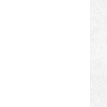
světa vrcholových zápasů, tentokrát
v MMA.