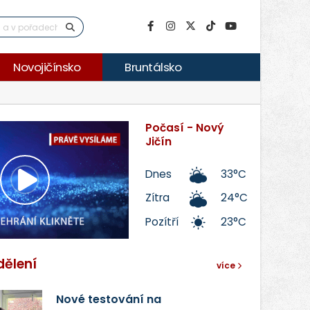
Novojičínsko
Bruntálsko
Počasí - Nový
Jičín
Dnes
33°C
Přehrát
Zítra
24°C
Pozítří
23°C
video
dělení
více
Nové testování na