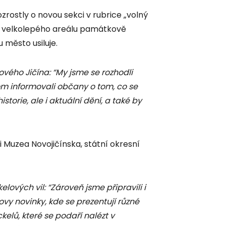
zrostly o novou sekci v rubrice „volný
du velkolepého areálu památkově
 město usiluje.
ového Jičína: “My jsme se rozhodli
m informovali občany o tom, co se
torie, ale i aktuální dění, a také by
 Muzea Novojičínska, státní okresní
ových vil: “Zároveň jsme připravili i
ovy novinky, kde se prezentují různé
elů, které se podaří nalézt v