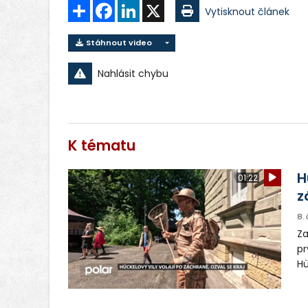
Sdílet
Facebook
LinkedIn
X
Vytisknout článek
Stáhnout video
Nahlásit chybu
K tématu
H
01:22
z
8.
Za
pr
Hü
je
pr