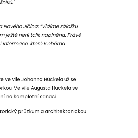
níků."
ta Nového Jičína: “Vidíme záložku
m ještě není tolik naplněna. Právě
 informace, které k oběma
že ve vile Johanna Hückela už se
rkou. Ve vile Augusta Hückela se
ní na kompletní sanaci.
torický průzkum a architektonickou