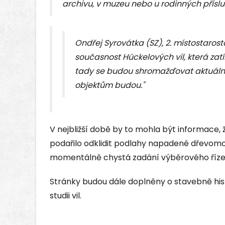
archivu, v muzeu nebo u rodinných přísluš
Ondřej Syrovátka (SZ), 2. místostaros
současnost Hückelových vil, která zatí
tady se budou shromažďovat aktuální
objektům budou."
V nejbližší době by to mohla být informace, 
podařilo odklidit podlahy napadené dřevomo
momentálně chystá zadání výběrového říze
Stránky budou dále doplněny o stavebně his
studii vil.