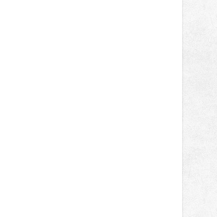
světa vrcholových zápasů, tentokrát
v MMA.