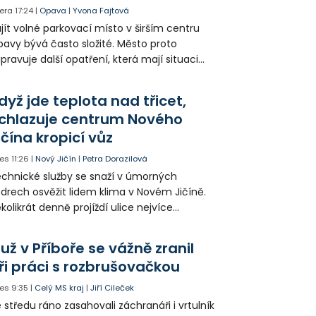
era
17:24
|
Opava
|
Yvona Fajtová
jít volné parkovací místo v širším centru
avy bývá často složité. Město proto
ipravuje další opatření, která mají situaci
epšit. Vznikají nová parkovací stání, mění se
ganizace dopravy a některé novinky čekají
dyž jde teplota nad třicet,
ké řidiče v parkovacích zónách.
chlazuje centrum Nového
ičína kropicí vůz
es
11:26
|
Nový Jičín
|
Petra Dorazilová
chnické služby se snaží v úmorných
drech osvěžit lidem klima v Novém Jičíně.
kolikrát denně projíždí ulice nejvíce
hřátého centra kropící vůz. Zvýšila se také
tenzita zálivky květinových záhonů.
už v Příboře se vážně zranil
ři práci s rozbrušovačkou
es
9:35
|
Celý MS kraj
|
Jiří Cileček
 středu ráno zasahovali záchranáři i vrtulník