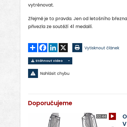
vytrénovat.
Zřejmě je to pravda. Jen od letošního břez
přivezla ze soutěží 41 medailí.
Sdílet
Facebook
LinkedIn
X
Vytisknout článek
Stáhnout video
Nahlásit chybu
Doporučujeme
O
02:44
V