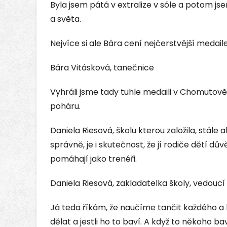
Byla jsem pátá v extralize v sóle a potom js
a světa.
Nejvíce si ale Bára cení nejčerstvější medaile
Bára Vitásková, tanečnice
Vyhráli jsme tady tuhle medaili v Chomutov
poháru.
Daniela Riesová, školu kterou založila, stále
správně, je i skutečnost, že jí rodiče dětí důvě
pomáhají jako trenéři.
Daniela Riesová, zakladatelka školy, vedouc
Já teda říkám, že naučíme tančit každého a hl
dělat a jestli ho to baví. A když to někoho b