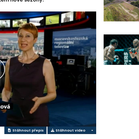
řehrát
ideo
Stáhnout přepis
Stáhnout video