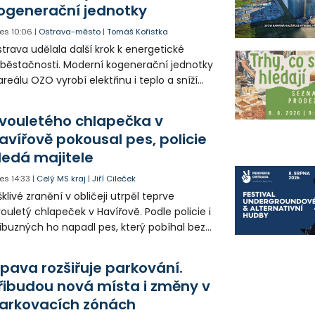
ogenerační jednotky
es
10:06
|
Ostrava-město
|
Tomáš Kořistka
trava udělala další krok k energetické
běstačnosti. Moderní kogenerační jednotky
areálu OZO vyrobí elektřinu i teplo a sníží
klady i emise. Malou elektrárnu postaví
olia přímo v Kunčicích.
vouletého chlapečka v
avířově pokousal pes, policie
ledá majitele
es
14:33
|
Celý MS kraj
|
Jiří Cileček
klivé zranění v obličeji utrpěl teprve
ouletý chlapeček v Havířově. Podle policie i
íbuzných ho napadl pes, který pobíhal bez
dítka a náhubku. Majitel psa údajně z místa
ešel. Případem už se zabývá policie, která
pava rozšiřuje parkování.
jitele psa hledá.
řibudou nová místa i změny v
arkovacích zónách