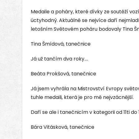
Medaile a poháry, které dívky ze soutěží vozí,
úctyhodný. Aktuálně se nejvíce daří nejmlad
letošním Světovém poháru bodovaly Tina Š
Tina Šmídová, tanečnice
Já už tančím dva roky….
Beáta Prokšová, tanečnice
Já jsem vyhrála na Mistrovství Evropy světo
tuhle medaili, která je pro mě nejvzácnější.
Daří se ale i tanečnicím v kategorii od 11ti do 1
Bára Vitásková, tanečnice