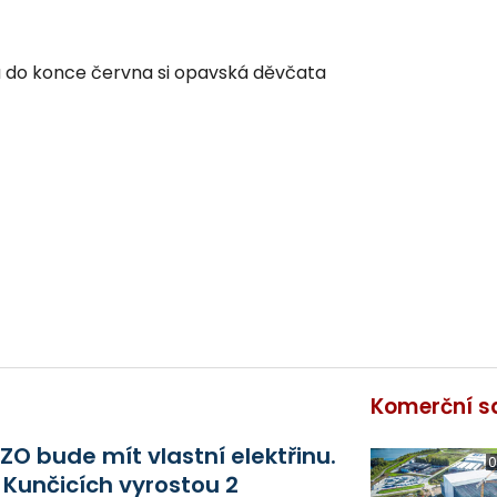
na do konce června si opavská děvčata
Komerční s
ZO bude mít vlastní elektřinu.
0
 Kunčicích vyrostou 2