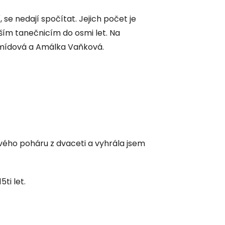
 se nedají spočítat. Jejich počet je
ším tanečnicím do osmi let. Na
mídová a Amálka Vaňková.
vého poháru z dvaceti a vyhrála jsem
5ti let.