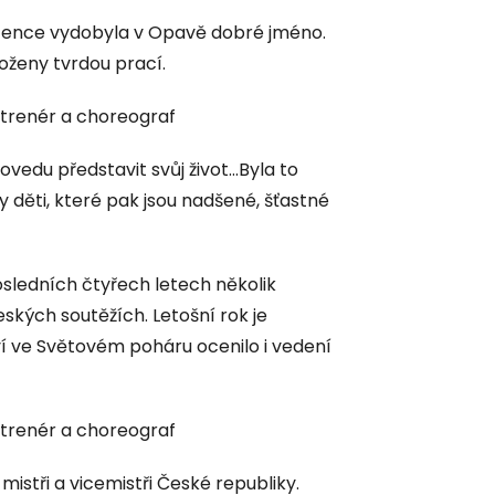
istence vydobyla v Opavě dobré jméno.
oženy tvrdou prací.
í trenér a choreograf
ovedu představit svůj život...Byla to
 ty děti, které pak jsou nadšené, šťastné
osledních čtyřech letech několik
ských soutěžích. Letošní rok je
í ve Světovém poháru ocenilo i vedení
í trenér a choreograf
mistři a vicemistři České republiky.