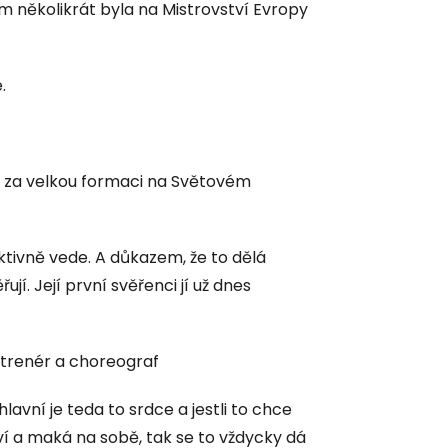
em několikrát byla na Mistrovství Evropy
.
ě za velkou formaci na Světovém
 aktivně vede. A důkazem, že to dělá
řují. Její první svěřenci jí už dnes
í trenér a choreograf
avní je teda to srdce a jestli to chce
aví a maká na sobě, tak se to vždycky dá