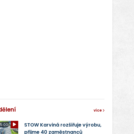
dělení
více
STOW Karviná rozšiřuje výrobu,
5:00
přijme 40 zaměstnanců