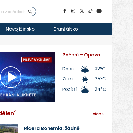
Novojičínsko
Bruntálsko
Počasí - Opava
Dnes
32°C
Zítra
25°C
Přehrát
Pozítří
24°C
video
dělení
více
Ridera Bohemia: žádné