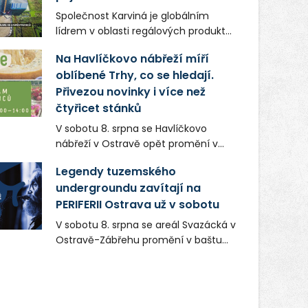
Společnost Karviná je globálním
lídrem v oblasti regálových produktů
a systémů, stabilním
Na Havlíčkovo nábřeží míří
zaměstnavatelem na Karvinsku a
oblíbené Trhy, co se hledají.
firmou s obrovským potenciálem.
Přivezou novinky i více než
čtyřicet stánků
V sobotu 8. srpna se Havlíčkovo
nábřeží v Ostravě opět promění v
místo plné vůní, chutí a poctivých
Legendy tuzemského
lokálních výrobků. Trhy, co se hledají
undergroundu zavítají na
tentokrát nabídnou více než čtyřicet
PERIFERII Ostrava už v sobotu
pečlivě vybraných stánků s kvalitní
gastronomií, farmářskými produkty,
V sobotu 8. srpna se areál Svazácká v
designem i řemeslnou tvorbou.
Ostravě-Zábřehu promění v baštu
Návštěvníci se mohou těšit nejen na
undergroundové a alternativní
oblíbené stálice, ale také na řadu
hudby. Uskuteční se zde totiž první
novinek, které v Ostravě běžně
ročník festivalu PERIFERIE Ostrava.
nepotkají.
Brány areálu se otevřou půlhodinu po