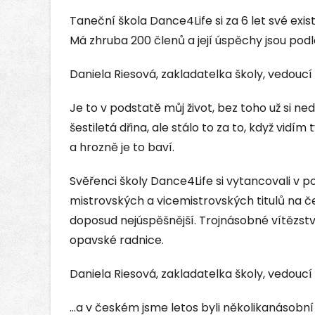
Taneční škola Dance4Life si za 6 let své ex
Má zhruba 200 členů a její úspěchy jsou podl
Daniela Riesová, zakladatelka školy, vedouc
Je to v podstatě můj život, bez toho už si ned
šestiletá dřina, ale stálo to za to, když vidím
a hrozně je to baví.
Svěřenci školy Dance4Life si vytancovali v p
mistrovských a vicemistrovských titulů na če
doposud nejúspěšnější. Trojnásobné vítězstv
opavské radnice.
Daniela Riesová, zakladatelka školy, vedouc
...a v českém jsme letos byli několikanásobní 