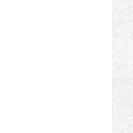
poledni, na příchozí čekají koncerty,
autorská čtení a rozhovory.
Vstupenky v ceně 450 Kč jsou v
prodeji.