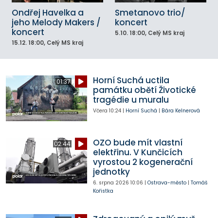
Ondřej Havelka a
Smetanovo trio/
jeho Melody Makers /
koncert
koncert
5.10.
18:00
, Celý MS kraj
15.12.
18:00
, Celý MS kraj
Horní Suchá uctila
01:37
památku obětí Životické
tragédie u muralu
Včera
10:24
|
Horní Suchá
|
Bára Kelnerová
OZO bude mít vlastní
02:44
elektřinu. V Kunčicích
vyrostou 2 kogenerační
jednotky
6. srpna 2026
10:06
|
Ostrava-město
|
Tomáš
Kořistka