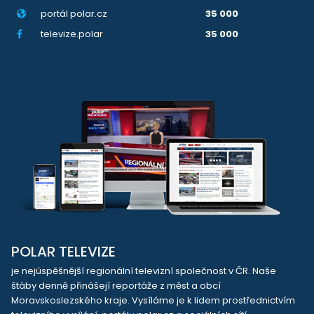
portál polar.cz
35 000
televize.polar
35 000
POLAR TELEVIZE
je nejúspěšnější regionální televizní společnost v ČR. Naše
štáby denně přinášejí reportáže z měst a obcí
Moravskoslezského kraje. Vysíláme je k lidem prostřednictvím