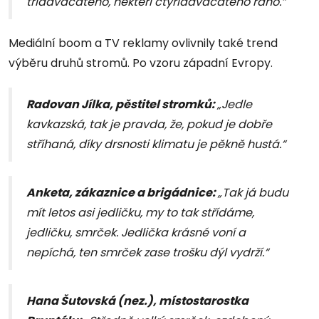
třiadvacátého, někteří čtyřiadvacátého ráno.“
Mediální boom a TV reklamy ovlivnily také trend
výběru druhů stromů. Po vzoru západní Evropy.
Radovan Jílka, pěstitel stromků:
„Jedle
kavkazská, tak je pravda, že, pokud je dobře
stříhaná, díky drsnosti klimatu je pěkně hustá.“
Anketa, zákaznice a brigádnice:
„Tak já budu
mít letos asi jedličku, my to tak střídáme,
jedličku, smrček. Jedlička krásné voní a
nepíchá, ten smrček zase trošku dýl vydrží.“
Hana Šutovská (nez.), místostarostka