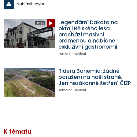
Nahlásit chybu
Legendární Dakota na
01:32
okraji Bělského lesa
prochází masivní
proměnou a nabídne
exkluzivní gastronomii
Komerční sdělení
Ridera Bohemia: žádné
porušení na naší straně.
Jen nezákonné šetření ČIŽP
Komerční sdělení
K tématu