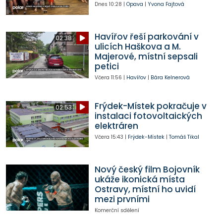
Dnes
10:28
|
Opava
|
Yvona Fajtová
Havířov řeší parkování v
02:38
ulicích Haškova a M.
Majerové, místní sepsali
petici
Včera
11:56
|
Havířov
|
Bára Kelnerová
Frýdek-Místek pokračuje v
02:53
instalaci fotovoltaických
elektráren
Včera
15:43
|
Frýdek-Místek
|
Tomáš Tikal
Nový český film Bojovník
ukáže ikonická místa
Ostravy, místní ho uvidí
mezi prvními
Komerční sdělení