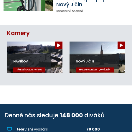
Nový Jičín
Komerční sdělení
Kamery
HAVÍŘOV
NOVÝ JIČÍN
NÁMĚSTÍ REPUBLIKY, HAVÍŘOV
MASARYKOVO NÁMĚSTÍ, NOVÝ JIČÍN
Denně nás sleduje
148 000
diváků
televizní vysílání
78 000