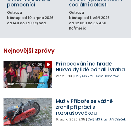
pomocníci
sociální oblasti
Ostrava
Ostrava
Nástup: od 10. srpna 2026
Nástup: od 1. září 2026
od 140 do 170 Kč/hod.
od 32 060 do 35 450
Kč/měsíc
Nejnovější zprávy
Při nocování na hradě
04:09
Hukvaldy lidé odhalili vraha
Včera
10:13
|
Celý MS kraj
|
Bára Kelnerová
Muž v Příboře se vážně
zranil při práci s
rozbrušovačkou
6. srpna 2026
9:35
|
Celý MS kraj
|
Jiří Cileček