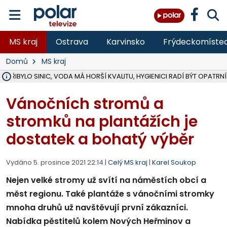
MS kraj
Ostrava
Karvinsko
Frýdeckomíste
Domů
MS kraj
Ě PŘIBYLO SINIC, VODA MÁ HORŠÍ KVALITU, HYGIENICI RADÍ BÝT OPATRNÍ
ÚOHS DAL ZÁTORU POKUTU 100 000 ZA CHYBY V ZAKÁZCE NA OBN
AREÁL LODIČEK V KARVINÉ SE PŘIPRAVUJE NA VELKOU REKONSTRUKC
KARVINÁ ZNÁ BUDOUCÍ PODOBU AREÁLU LODIČKY V PARKU BOŽEN
CYKLISTU (74) SRAZIL V BRUNTÁLU KAMION, JE V OHROŽENÍ ŽIVOTA,
POLICIE HLEDÁ PŘÍPADNÉ SVĚDKY, KTEŘÍ POMŮŽOU OBJASNIT PRŮ
RADNÍ OSTRAVY A POSLANKYNĚ A. HOFFMANNOVÁ ZA PIRÁTY PODA
NA POSTUP MINISTERSTVA ŽIVOTNÍHO PROSTŘEDÍ V KAUZE HALDY 
MUŽ V PŘÍBOŘE SE VÁŽNĚ ZRANIL PŘI PRÁCI S ROZBRUŠOVAČKOU, I
SLEZSKÁ OSTRAVA PŘIPRAVUJE PROJEKTOVOU DOKUMENTACI PRO 
PODEZŘELÝ BALÍČEK ZASTAVIL PROVOZ NA NÁDRAŽÍ VE F-M, ČEKÁ 
CHLAPEČKA (2) V HAVÍŘOVĚ POKOUSAL PES, POLICIE HLEDÁ MAJITEL
MS KRAJ VYBUDUJE ZA 40 MILIONŮ V JABLUNKOVĚ NOVÝ MOST PŘES O
FOTBALISTA LAURI LAINE SE VRACÍ Z BANÍKU OSTRAVA NA PŮL ROK
F-M DOKONČIL VOLNOČASOVÝ AREÁL RIVKA PARK ZA 62 MILIONŮ,
Vánočních stromů a
stromků na plantážích je
dostatek a bohatý výběr
Vydáno 5. prosince 2021 22:14 |
Celý MS kraj
|
Karel Soukop
Nejen velké stromy už svítí na náměstích obcí a
měst regionu. Také plantáže s vánočními stromky
mnoha druhů už navštěvují první zákazníci.
Nabídka pěstitelů kolem Nových Heřminov a