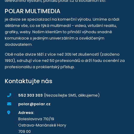
televizního vysílání, portálu polar.cz a sociálních sítí.
POLAR MULTIMEDIA
je divize se specializací na komerční výrobu. Umíme a rádi
děláme vše, co se týká multimedií - videa, virtuální realitu,
grafiky, weby. Našim klientům to přináší výhodu snadné
komunikace s jediným univerzálním a osvědčeným
dodavatelem.
Obě naše divize těží z více než 30ti let zkušeností (založeno
1993), sdružují více než 50 profesionálů a drží řadu ocenění za
profesionalitu a proklientský přístup.
Kontaktujte nás
552 303 303
(Nezasílejte SMS, děkujeme)
polar@polar.cz
Adresa:
Boleslavova 710/19
Ostrava-Mariánské Hory
709 00