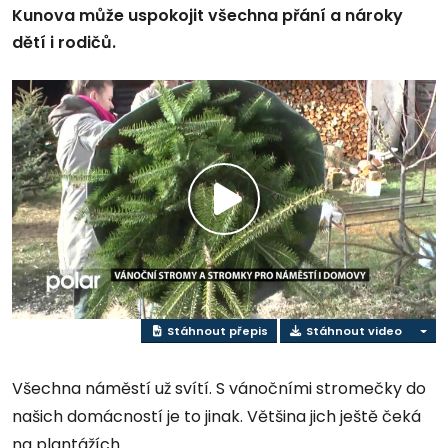
Kunova může uspokojit všechna přání a nároky
dětí i rodičů.
Přehrát
video
Stáhnout přepis
Stáhnout video
Všechna náměstí už svítí. S vánočními stromečky do
našich domácností je to jinak. Většina jich ještě čeká
na plantážích.