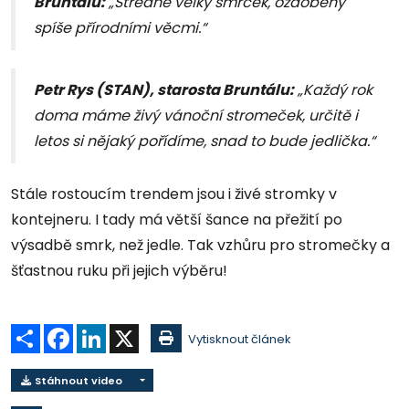
Bruntálu:
„Středně velký smrček, ozdobený
spíše přírodními věcmi.“
Petr Rys (STAN), starosta Bruntálu:
„Každý rok
doma máme živý vánoční stromeček, určitě i
letos si nějaký pořídíme, snad to bude jedlička.“
Stále rostoucím trendem jsou i živé stromky v
kontejneru. I tady má větší šance na přežití po
výsadbě smrk, než jedle. Tak vzhůru pro stromečky a
šťastnou ruku při jejich výběru!
Sdílet
Facebook
LinkedIn
X
Vytisknout článek
Stáhnout video