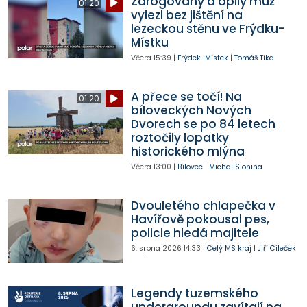
Zdrogovaný a opilý muž
01:20
vylezl bez jištění na
lezeckou stěnu ve Frýdku-
Místku
Včera
15:39
|
Frýdek-Místek
|
Tomáš Tikal
A přece se točí! Na
01:20
bíloveckých Nových
Dvorech se po 84 letech
roztočily lopatky
historického mlýna
Včera
13:00
|
Bílovec
|
Michal Slonina
Dvouletého chlapečka v
Havířově pokousal pes,
policie hledá majitele
6. srpna 2026
14:33
|
Celý MS kraj
|
Jiří Cileček
Legendy tuzemského