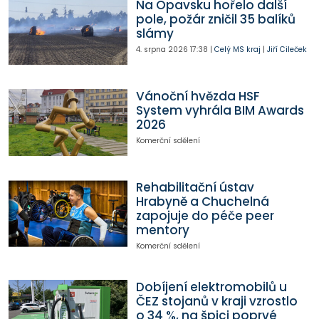
Na Opavsku hořelo další
pole, požár zničil 35 balíků
slámy
4. srpna 2026
17:38
|
Celý MS kraj
|
Jiří Cileček
Vánoční hvězda HSF
System vyhrála BIM Awards
2026
Komerční sdělení
Rehabilitační ústav
Hrabyně a Chuchelná
zapojuje do péče peer
mentory
Komerční sdělení
Dobíjení elektromobilů u
ČEZ stojanů v kraji vzrostlo
o 34 %, na špici poprvé