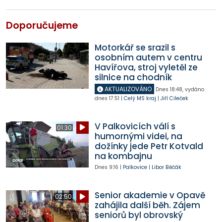
Doporučujeme
Motorkář se srazil s
osobním autem v centru
Havířova, stroj vyletěl ze
silnice na chodník
AKTUALIZOVÁNO
Dnes
18:48
,
vydáno
dnes
17:51
|
Celý MS kraj
|
Jiří Cileček
V Palkovicích válí s
01:30
humornými videi, na
dožínky jede Petr Kotvald
na kombajnu
Dnes
9:16
|
Palkovice
|
Libor Běčák
Senior akademie v Opavě
02:50
zahájila další běh. Zájem
seniorů byl obrovský