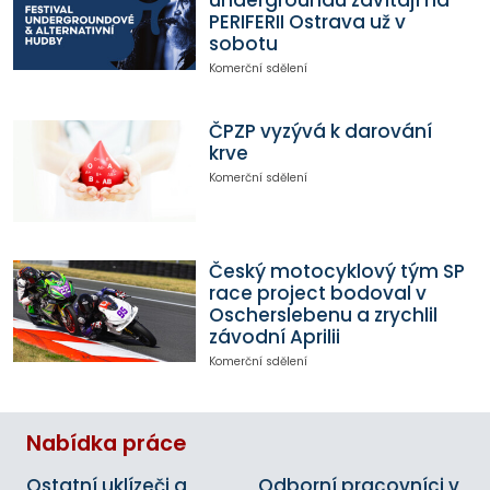
undergroundu zavítají na
PERIFERII Ostrava už v
sobotu
Komerční sdělení
ČPZP vyzývá k darování
krve
Komerční sdělení
Český motocyklový tým SP
race project bodoval v
Oscherslebenu a zrychlil
závodní Aprilii
Komerční sdělení
Nabídka práce
Ostatní uklízeči a
Odborní pracovníci v