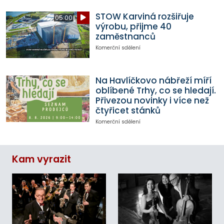
STOW Karviná rozšiřuje
05:00
výrobu, přijme 40
zaměstnanců
Komerční sdělení
Na Havlíčkovo nábřeží míří
oblíbené Trhy, co se hledají.
Přivezou novinky i více než
čtyřicet stánků
Komerční sdělení
Kam vyrazit