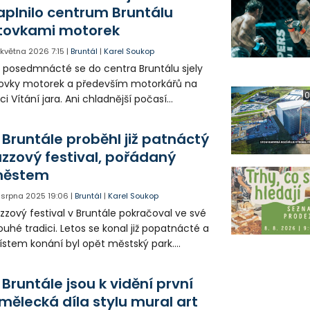
aplnilo centrum Bruntálu
tovkami motorek
. května 2026
7:15
|
Bruntál
|
Karel Soukop
ž posedmnácté se do centra Bruntálu sjely
ovky motorek a především motorkářů na
0
ci Vítání jara. Ani chladnější počasí
ovlivnilo jejich množství a účast
vštěvníků z města i okolí.
 Bruntále proběhl již patnáctý
azzový festival, pořádaný
ěstem
. srpna 2025
19:06
|
Bruntál
|
Karel Soukop
zzový festival v Bruntále pokračoval ve své
ouhé tradici. Letos se konal již popatnácté a
stem konání byl opět městský park.
příznivé počasí přinutilo organizátory,
pořádat letošní ročník festivalu v zázemí
 Bruntále jsou k vidění první
ilehlé restaurace V parku.
mělecká díla stylu mural art