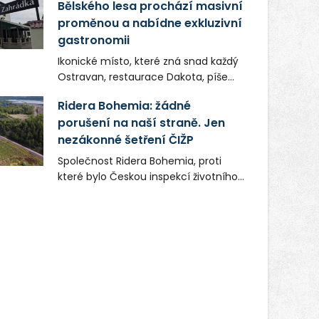
Bělského lesa prochází masivní
proměnou a nabídne exkluzivní
gastronomii
Ikonické místo, které zná snad každý
Ostravan, restaurace Dakota, píše
novou kapitolu. Silná mateřská
Ridera Bohemia: žádné
společnost Dang Investment Group
porušení na naší straně. Jen
s.r.o. investuje do projektu přes 50
nezákonné šetření ČIŽP
milionů korun. Cílem je přinést
Ostravě dva špičkové gastronomické
Společnost Ridera Bohemia, proti
koncepty, které v regionu dosud
které bylo Českou inspekcí životního
chyběly, luxusní středomořskou
prostředí (ČIŽP) čtyři roky vedeno
kuchyni a autentickou asijskou
vykonstruované řízení, při realizaci
gastronomii.
OVS na heřmanické haldě
postupovala v souladu se zákonem a
zadáním státního podniku DIAMO a v
této souvislosti nelze hovořit o
žádném odpadu. Ridera od počátku
označovala řízení ČIŽP za nezákonné
a domáhala se práva na spravedlivý