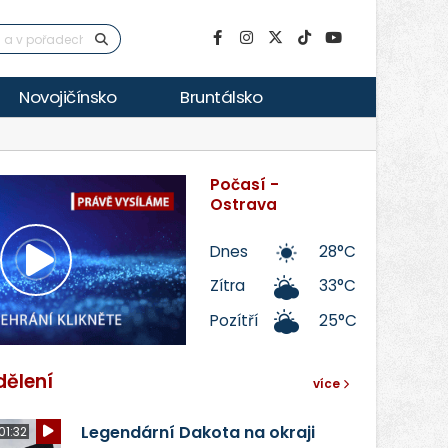
Novojičínsko
Bruntálsko
Počasí -
Ostrava
Dnes
28°C
Přehrát
Zítra
33°C
Pozítří
25°C
video
dělení
více
Legendární Dakota na okraji
01:32