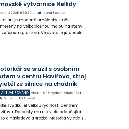
rnovské výtvarnice Nellidy
. srpna 2025
8:59
|
Bruntál
|
Karel Soukop
ral art je moderní umělecký směr,
měřený na velkoplošnou malbu na stěny
 veřejném prostoru. Ve světě je již docela
zšířený, několik děl existuje i u nás. Nově si
to umění našlo cestu i do Bruntálu díky
novské výtvarnici Nelle Vilímkové.
otorkář se srazil s osobním
utem v centru Havířova, stroj
yletěl ze silnice na chodník
AKTUALIZOVÁNO
Včera
18:48
,
vydáno včera
17:51
|
lý MS kraj
|
Jiří Cileček
dle svědků jel velkou rychlostí centrem
vířova. Do cesty mu ale vjelo odbočující
to a následovala srážka. Motorka vylétla ze
lnice, prorazila zábradlí a stroj skončil na