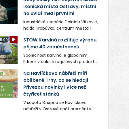
ikonická místa Ostravy, místní
ho uvidí mezi prvními
Industriální scenérie Dolních Vítkovic,
halda Hrabůvka, centrum města i
další ikonická místa Ostravy se objeví
STOW Karviná rozšiřuje výrobu,
5:00
v novém filmu Bojovník, který vstoupí
přijme 40 zaměstnanců
do kin už 13. srpna. Režiséři Vojtěch
Frič a Tomáš Dianiška si
Společnost Karviná je globálním
moravskoslezskou metropoli
lídrem v oblasti regálových produktů
nevybrali náhodou – její syrová
a systémů, stabilním
atmosféra se stala přirozenou
Na Havlíčkovo nábřeží míří
zaměstnavatelem na Karvinsku a
součástí příběhu bývalého
oblíbené Trhy, co se hledají.
firmou s obrovským potenciálem.
boxerského šampiona Hoffa (Milan
Přivezou novinky i více než
Ondrík), jenž se po letech vrací do
čtyřicet stánků
světa vrcholových zápasů, tentokrát
V sobotu 8. srpna se Havlíčkovo
v MMA.
nábřeží v Ostravě opět promění v
místo plné vůní, chutí a poctivých
lokálních výrobků. Trhy, co se hledají
tentokrát nabídnou více než čtyřicet