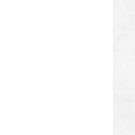
pečlivě vybraných stánků s kvalitní
gastronomií, farmářskými produkty,
designem i řemeslnou tvorbou.
Návštěvníci se mohou těšit nejen na
oblíbené stálice, ale také na řadu
novinek, které v Ostravě běžně
nepotkají.