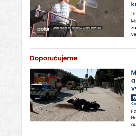
k
19
Mu
za
ve
ro
to
kr
Doporučujeme
M
a
v
Ce
Po
Ha
au
si