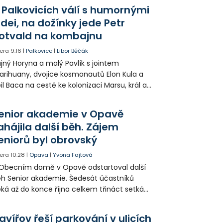
odníku. Motorkář utrpěl velmi vážná
 Palkovicích válí s humornými
anění a byl letecky přepraven do
idei, na dožínky jede Petr
emocnice.
otvald na kombajnu
era
9:16
|
Palkovice
|
Libor Běčák
jný Horyna a malý Pavlík s jointem
rihuany, dvojice kosmonautů Elon Kula a
il Baca na cestě ke kolonizaci Marsu, král a
šek a mnoho dalších postav už při
opagaci Palkovic ztvárnili starosta Radim
enior akademie v Opavě
ča a místostarosta David Kula.
ahájila další běh. Zájem
eniorů byl obrovský
era
10:28
|
Opava
|
Yvona Fajtová
Obecním domě v Opavě odstartoval další
h Senior akademie. Šedesát účastníků
ká až do konce října celkem třináct setkání
ných odborných přednášek i poznávání
sta. Na závěr převezmou úspěšní
avířov řeší parkování v ulicích
solventi certifikáty o absolvování studia a