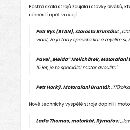
Pestrá škála strojů zaujala i stovky diváků, kt
náměstí opět vracejí.
Petr Rys (STAN), starosta Bruntálu:
„Cht
vidět, že je tady spousta lidí a myslím si, ž
Pavel „Melda“ Melichárek, Motorafani 
15 let, je to speciální motor dvoulitr."
Petr Horký, Motorafani Bruntál:
„Tříkolka
Nové technicky vyspělé stroje doplnili i moto
Laďa Thomas, motorkář, Rýmařov:
„Jaw