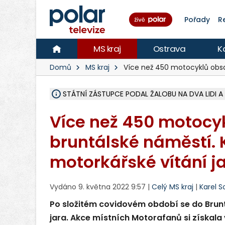
Pořady
R
MS kraj
Ostrava
K
Domů
MS kraj
Více než 450 motocyklů obsa
STÁTNÍ ZÁSTUPCE PODAL ŽALOBU NA DVA LIDI A
NA SLEZSKÉ HARTĚ PŘIBYLO SINIC, VODA MÁ HORŠ
NA BÍLOVECKÝCH NOVÝCH DVORECH SE PO 84 L
KARVINSKÉ MOŘE ZÍSKÁ NOVÉ GASTRO ZÁZEMÍ S
REKONSTRUKCE MATEŘSKÉ ŠKOLY V CHLEBIČOVĚ M
CYKLISTU (74) SRAZIL V BRUNTÁLU KAMION, JE 
POLICIE HLEDÁ PŘÍPADNÉ SVĚDKY, KTEŘÍ POMŮ
MS KRAJ DOKONČIL OPRAVU SILNICE MEZI VRBN
SMVAK NABÍZÍ V DOBĚ SUCHA VODU OBCÍM A FIR
F-M POKRAČUJE V INSTALACI FOTOVOLTAICKÝCH
SENIOR AKADEMIE V OPAVĚ ZAHÁJILA DALŠÍ BĚH,
PLANETÁRIUM V OSTRAVĚ CHYSTÁ POZOROVÁNÍ 
OPRAVA ULIC V HAVÍŘOVĚ UKONČÍ NELEGÁLNÍ P
V HAVÍŘOVĚ SE TĚŽCE ZRANIL MOTORKÁŘ PO SRÁ
TRAGICKÁ SRÁŽKA VLAKU S KAMIONEM V DOLN
Více než 450 motocy
bruntálské náměstí. 
motorkářské vítání j
Vydáno 9. května 2022 9:57 |
Celý MS kraj
|
Karel 
Po složitém covidovém období se do Brunt
jara. Akce místních Motorafanů si získala