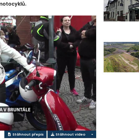
motocyklů.
řehrát
ideo
Stáhnout přepis
Stáhnout video