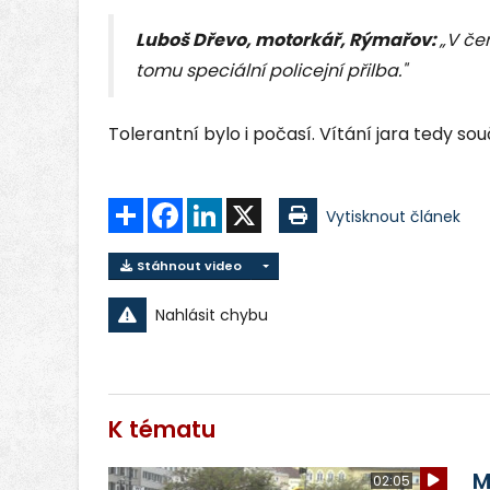
Luboš Dřevo, motorkář, Rýmařov:
„V čer
tomu speciální policejní přilba."
Tolerantní bylo i počasí. Vítání jara tedy sou
Sdílet
Facebook
LinkedIn
X
Vytisknout článek
Stáhnout video
Nahlásit chybu
K tématu
M
02:05