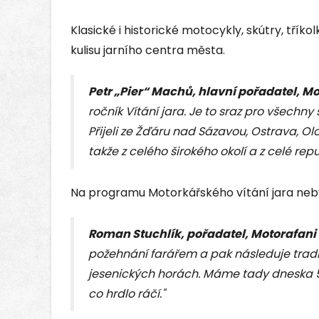
Klasické i historické motocykly, skútry, tříkol
kulisu jarního centra města.
Petr „Pier“ Machů, hlavní pořadatel, Mo
ročník Vítání jara. Je to sraz pro všechny
Přijeli ze Žďáru nad Sázavou, Ostrava, Olo
takže z celého širokého okolí a z celé repu
Na programu Motorkářského vítání jara neby
Roman Stuchlík, pořadatel, Motorafani
požehnání farářem a pak následuje tradi
jesenických horách. Máme tady dneska 5 
co hrdlo ráčí."