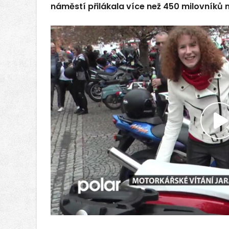
náměstí přilákala více než 450 milovníků 
P
v