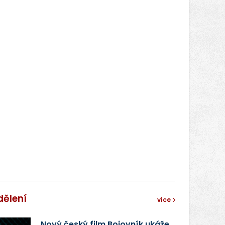
dělení
více
Nový český film Bojovník ukáže