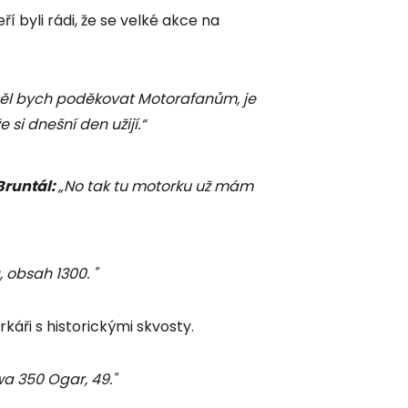
eří byli rádi, že se velké akce na
ěl bych poděkovat Motorafanům, je
e si dnešní den užijí.“
Bruntál:
„No tak tu motorku už mám
, obsah 1300. "
rkáři s historickými skvosty.
a 350 Ogar, 49."