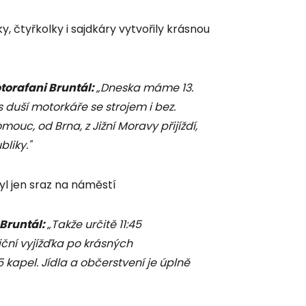
ky, čtyřkolky i sajdkáry vytvořily krásnou
torafani Bruntál:
„Dneska máme 13.
 s duší motorkáře se strojem i bez.
mouc, od Brna, z Jižní Moravy přijíždí,
bliky."
l jen sraz na náměstí
 Bruntál:
„Takže určitě 11:45
ční vyjížďka po krásných
kapel. Jídla a občerstvení je úplně