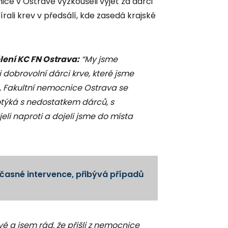
ce v Ostravě vyzkoušeli vyjet za dárci
rali krev v předsálí, kde zasedá krajské
ení KC FN Ostrava:
“My jsme
i dobrovolní dárci krve, které jsme
ě. Fakultní nemocnice Ostrava se
potýká s nedostatkem dárců, s
eli naproti a dojeli jsme do místa
včasné intervence, přibývá případů
 a jsem rád, že přišli z nemocnice