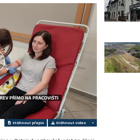
řehrát
ideo
Stáhnout přepis
Stáhnout video