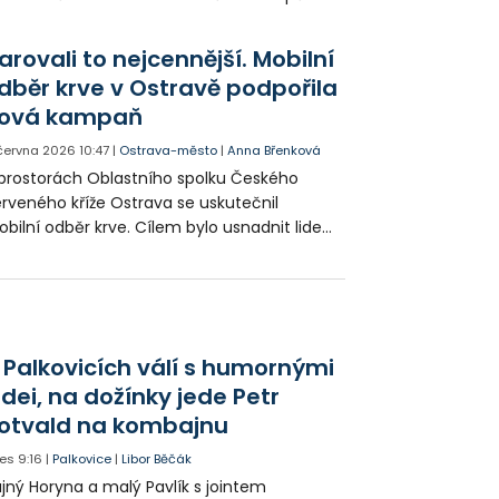
li také oceněni pravidelní dárci krve, kteří
jí za sebou nespočet odběrů a tím i šancí
arovali to nejcennější. Mobilní
o druhé.
dběr krve v Ostravě podpořila
ová kampaň
 června 2026
10:47
|
Ostrava-město
|
Anna Břenková
prostorách Oblastního spolku Českého
rveného kříže Ostrava se uskutečnil
bilní odběr krve. Cílem bylo usnadnit lidem
rování a získat nové dobrovolníky. Do
běrů se zapojili zkušení dárci i úplní
váčci.
 Palkovicích válí s humornými
idei, na dožínky jede Petr
otvald na kombajnu
es
9:16
|
Palkovice
|
Libor Běčák
jný Horyna a malý Pavlík s jointem