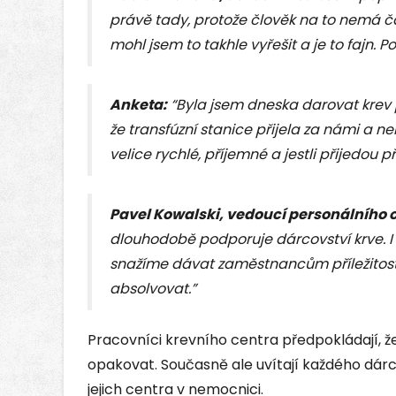
právě tady, protože člověk na to nemá ča
mohl jsem to takhle vyřešit a je to fajn. P
Anketa:
“Byla jsem dneska darovat krev 
že transfúzní stanice přijela za námi a n
velice rychlé, příjemné a jestli přijedou p
Pavel Kowalski, vedoucí personálního 
dlouhodobě podporuje dárcovství krve. I
snažíme dávat zaměstnancům příležitost,
absolvovat.”
Pracovníci krevního centra předpokládají, 
opakovat. Současně ale uvítají každého dárce
jejich centra v nemocnici.