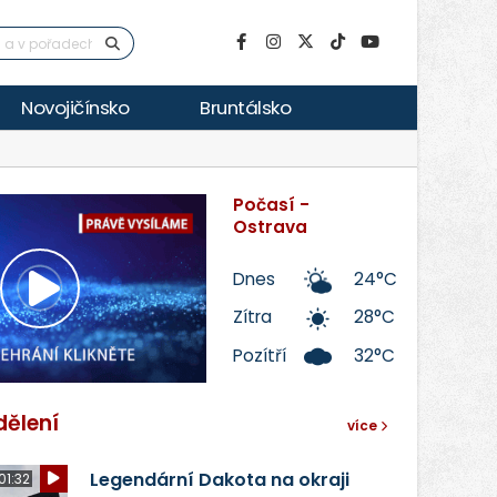
Novojičínsko
Bruntálsko
Počasí -
Ostrava
Dnes
24°C
Přehrát
Zítra
28°C
Pozítří
32°C
video
dělení
více
Legendární Dakota na okraji
01:32