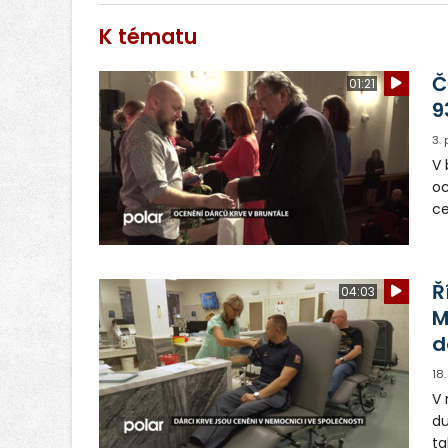
K tématu
Č
01:21
9
3.
V 
oc
ce
př
Jánského 
od
Ř
04:03
M
d
18
V 
du
ta