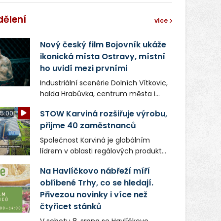
dělení
více
Nový český film Bojovník ukáže
ikonická místa Ostravy, místní
ho uvidí mezi prvními
Industriální scenérie Dolních Vítkovic,
halda Hrabůvka, centrum města i
další ikonická místa Ostravy se objeví
STOW Karviná rozšiřuje výrobu,
5:00
v novém filmu Bojovník, který vstoupí
přijme 40 zaměstnanců
do kin už 13. srpna. Režiséři Vojtěch
Frič a Tomáš Dianiška si
Společnost Karviná je globálním
moravskoslezskou metropoli
lídrem v oblasti regálových produktů
nevybrali náhodou – její syrová
a systémů, stabilním
atmosféra se stala přirozenou
Na Havlíčkovo nábřeží míří
zaměstnavatelem na Karvinsku a
součástí příběhu bývalého
oblíbené Trhy, co se hledají.
firmou s obrovským potenciálem.
boxerského šampiona Hoffa (Milan
Přivezou novinky i více než
Ondrík), jenž se po letech vrací do
čtyřicet stánků
světa vrcholových zápasů, tentokrát
V sobotu 8. srpna se Havlíčkovo