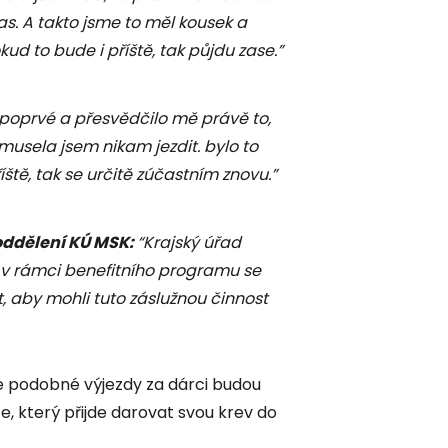
s. A takto jsme to měl kousek a
okud to bude i příště, tak půjdu zase.”
poprvé a přesvědčilo mě právě to,
emusela jsem nikam jezdit. bylo to
říště, tak se určitě zúčastním znovu.”
oddělení KÚ MSK:
“Krajský úřad
 v rámci benefitního programu se
 aby mohli tuto záslužnou činnost
že podobné výjezdy za dárci budou
, který přijde darovat svou krev do