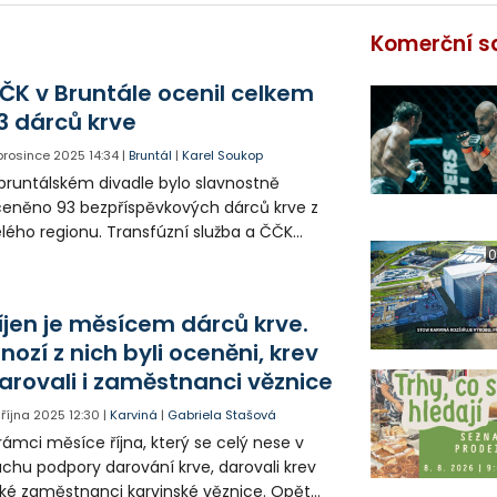
Komerční s
ČK v Bruntále ocenil celkem
3 dárců krve
 prosince 2025
14:34
|
Bruntál
|
Karel Soukop
bruntálském divadle bylo slavnostně
eněno 93 bezpříspěvkových dárců krve z
lého regionu. Transfúzní služba a ČČK
edali celkem 31 zlatých medailí profesora
0
za 40 odběrů, 52 stříbrných za 20
běrů a 10 křížů 3. stupně za 80 odběrů krve.
íjen je měsícem dárců krve.
nozí z nich byli oceněni, krev
arovali i zaměstnanci věznice
. října 2025
12:30
|
Karviná
|
Gabriela Stašová
rámci měsíce října, který se celý nese v
chu podpory darování krve, darovali krev
ké zaměstnanci karvinské věznice. Opět