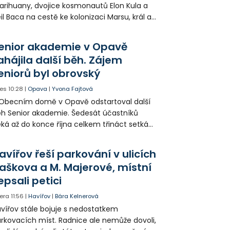
rihuany, dvojice kosmonautů Elon Kula a
il Baca na cestě ke kolonizaci Marsu, král a
šek a mnoho dalších postav už při
opagaci Palkovic ztvárnili starosta Radim
enior akademie v Opavě
ča a místostarosta David Kula.
ahájila další běh. Zájem
eniorů byl obrovský
es
10:28
|
Opava
|
Yvona Fajtová
Obecním domě v Opavě odstartoval další
h Senior akademie. Šedesát účastníků
ká až do konce října celkem třináct setkání
ných odborných přednášek i poznávání
sta. Na závěr převezmou úspěšní
avířov řeší parkování v ulicích
solventi certifikáty o absolvování studia a
aškova a M. Majerové, místní
obné dárky.
epsali petici
era
11:56
|
Havířov
|
Bára Kelnerová
vířov stále bojuje s nedostatkem
rkovacích míst. Radnice ale nemůže dovoli,