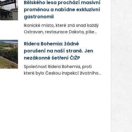
Bělského lesa prochází masivní
proměnou a nabídne exkluzivní
gastronomii
Ikonické místo, které zná snad každý
Ostravan, restaurace Dakota, píše
novou kapitolu. Silná mateřská
Ridera Bohemia: žádné
společnost Dang Investment Group
porušení na naší straně. Jen
s.r.o. investuje do projektu přes 50
nezákonné šetření ČIŽP
milionů korun. Cílem je přinést
Ostravě dva špičkové gastronomické
Společnost Ridera Bohemia, proti
koncepty, které v regionu dosud
které bylo Českou inspekcí životního
chyběly, luxusní středomořskou
prostředí (ČIŽP) čtyři roky vedeno
kuchyni a autentickou asijskou
vykonstruované řízení, při realizaci
gastronomii.
OVS na heřmanické haldě
postupovala v souladu se zákonem a
zadáním státního podniku DIAMO a v
této souvislosti nelze hovořit o
žádném odpadu. Ridera od počátku
označovala řízení ČIŽP za nezákonné
a domáhala se práva na spravedlivý