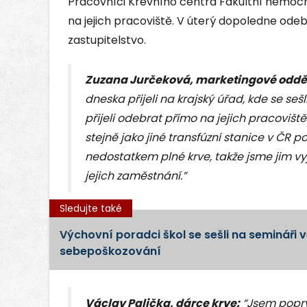
Pracovníci Krevního centra Fakultní nemocni
na jejich pracoviště. V úterý dopoledne odebí
zastupitelstvo.
Zuzana Jurčeková, marketingové odděl
dneska přijeli na krajský úřad, kde se sešl
přijeli odebrat přímo na jejich pracovišt
stejně jako jiné transfúzní stanice v ČR 
nedostatkem plné krve, takže jsme jim vyj
jejich zaměstnání.”
Sledujte také
Výchovní poradci škol se sešli na semináři 
sebepoškozování
Václav Palička, dárce krve:
“Jsem poprvé