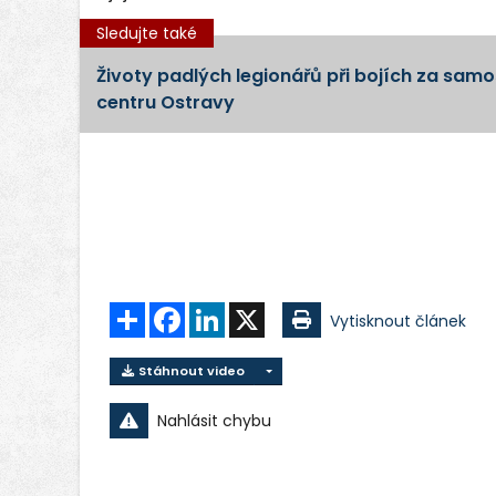
Sledujte také
Životy padlých legionářů při bojích za samos
centru Ostravy
Sdílet
Facebook
LinkedIn
X
Vytisknout článek
Stáhnout video
Nahlásit chybu