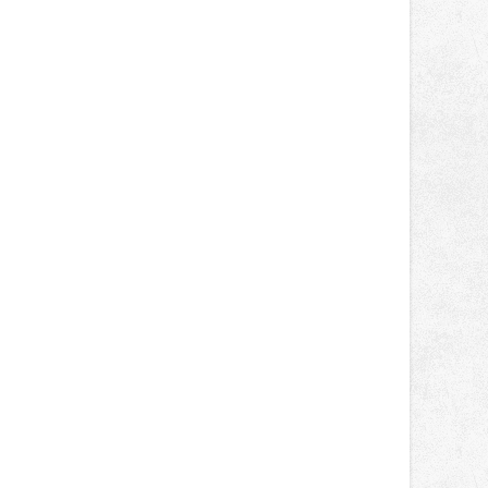
světa vrcholových zápasů, tentokrát
v MMA.