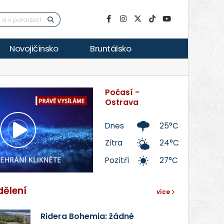
Novojičínsko
Bruntálsko
Počasí -
Ostrava
Dnes
25°C
Přehrát
Zítra
24°C
Pozítří
27°C
video
dělení
více
Ridera Bohemia: žádné