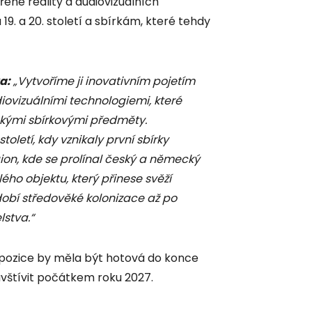
řené reality a audiovizuálních
9. a 20. století a sbírkám, které tehdy
a:
„Vytvoříme ji inovativním pojetím
diovizuálními technologiemi, které
ckými sbírkovými předměty.
letí, kdy vznikaly první sbírky
ion, kde se prolínal český a německý
ého objektu, který přinese svěží
obí středověké kolonizace až po
stva.“
xpozice by měla být hotová do konce
avštívit počátkem roku 2027.