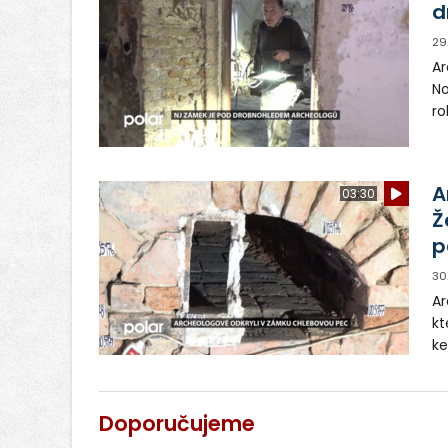
d
29
Arch
No
ro
po
pů
A
03:30
Ž
p
30
Arc
kt
ke
ch
z 
Doporučujeme