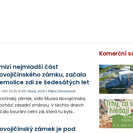
Komerční s
mizí nejmladší část
0
ovojičínského zámku, začala
emolice zdi ze šedesátých let
. září 2025
8:38
|
Nový Jičín
|
Petra Dorazilová
rotínský zámek, sídlo Muzea Novojičínska,
ochází zásadní změnou. V těchto dnech
čalo bourání čelní zdi, která tu byla
istavěna v šedesátých letech minulého
oletí. Nahradí ji stěna ze skla.
ovojičínský zámek je pod