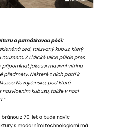
ulturu a památkovou péči:
 skleněná zeď, takzvaný kubus, který
 muzeem. Z Lidické ulice půjde přes
 připomínat jakousi masivní vitrínu,
předměty. Některé z nich patří k
Muzea Novojičínska, pod které
 s nasvícením kubusu, takže v noci
.“
bránou z 70. let a bude navíc
tektury s moderními technologiemi má