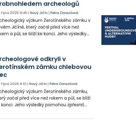
robnohledem archeologů
. října 2025
9:40
|
Nový Jičín
|
Petra Dorazilová
eologický výzkum Žerotínského zámku v
vém Jičíně, který začal před více než
kem a půl, se blíží ke konci. Jeho výsledky
mohou zpřesnit chronologii vývoje
vodně hradního objektu z konce 14. století.
rcheologové odkryli v
erotínském zámku chlebovou
ec
. října 2025
9:10
|
Nový Jičín
|
Petra Dorazilová
heologický výzkum Žerotínského zámku,
erý začal před více než rokem a půl, se blíží
 konci. Jeho výsledky pomohou zpřesnit
ronologii vývoje původně hradního objektu
konce 14. století.