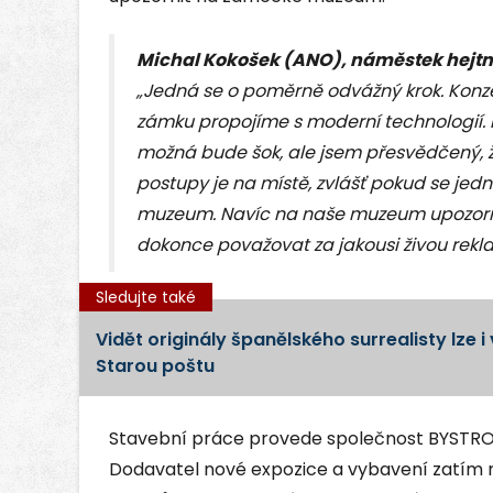
Michal Kokošek (ANO), náměstek hejtm
„Jedná se o poměrně odvážný krok. Konze
zámku propojíme s moderní technologií. 
možná bude šok, ale jsem přesvědčený, ž
postupy je na místě, zvlášť pokud se jedná
muzeum. Navíc na naše muzeum upozorn
dokonce považovat za jakousi živou reklam
Sledujte také
Vidět originály španělského surrealisty lze i
Starou poštu
Stavební práce provede společnost BYSTROŇ 
Dodavatel nové expozice a vybavení zatím n