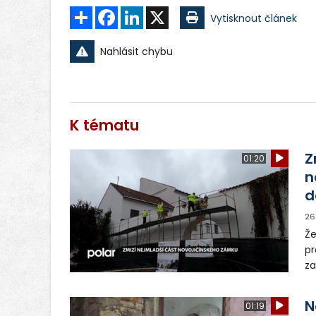
Sdílet
Facebook
LinkedIn
X
Vytisknout článek
Nahlásit chybu
K tématu
Z
01:20
n
d
26
Že
pr
za
př
st
N
01:19