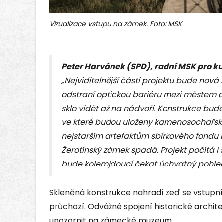
Vizualizace vstupu na zámek. Foto: MSK
Peter Harvánek (SPD), radní MSK pro k
„Nejviditelnější částí projektu bude nová
odstraní optickou bariéru mezi městem a
sklo vidět až na nádvoří. Konstrukce bude
ve které budou uloženy kamenosochařské 
nejstarším artefaktům sbírkového fondu 
Žerotínský zámek spadá. Projekt počítá i
bude kolemjdoucí čekat úchvatný pohled
Skleněná konstrukce nahradí zeď se vstupní 
průchozí. Odvážné spojení historické archi
upozornit na zámecké muzeum.