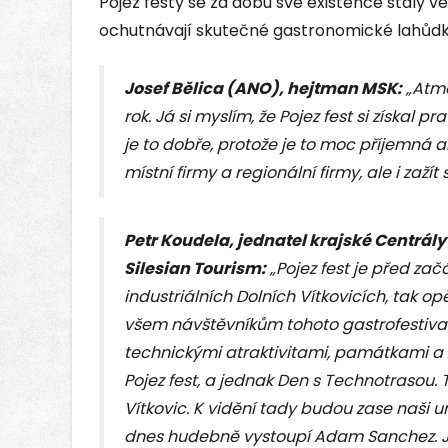
Pojez festy se za dobu své existence staly v
ochutnávají skutečné gastronomické lahůdky
Josef Bělica (ANO), hejtman MSK:
„Atmo
rok. Já si myslím, že Pojez fest si získal p
je to dobře, protože je to moc příjemná a
místní firmy a regionální firmy, ale i zaží
Petr Koudela, jednatel krajské Centrál
Silesian Tourism:
„Pojez fest je před zač
industriálních Dolních Vítkovicích, tak op
všem návštěvníkům tohoto gastrofestival
technickými atraktivitami, památkami a z
Pojez fest, a jednak Den s Technotrasou.
Vítkovic. K vidění tady budou zase naši um
dnes hudebně vystoupí Adam Sanchez. Je 