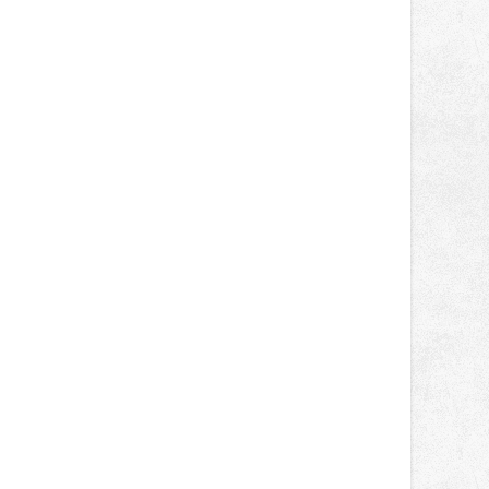
světa vrcholových zápasů, tentokrát
v MMA.