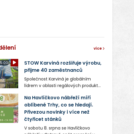
dělení
více
STOW Karviná rozšiřuje výrobu,
5:00
přijme 40 zaměstnanců
Společnost Karviná je globálním
lídrem v oblasti regálových produktů
a systémů, stabilním
Na Havlíčkovo nábřeží míří
zaměstnavatelem na Karvinsku a
oblíbené Trhy, co se hledají.
firmou s obrovským potenciálem.
Přivezou novinky i více než
čtyřicet stánků
V sobotu 8. srpna se Havlíčkovo