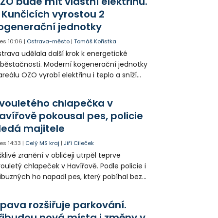
ZO bude mít vlastní elektřinu.
 Kunčicích vyrostou 2
ogenerační jednotky
es
10:06
|
Ostrava-město
|
Tomáš Kořistka
trava udělala další krok k energetické
běstačnosti. Moderní kogenerační jednotky
areálu OZO vyrobí elektřinu i teplo a sníží
klady i emise. Malou elektrárnu postaví
olia přímo v Kunčicích.
vouletého chlapečka v
avířově pokousal pes, policie
ledá majitele
es
14:33
|
Celý MS kraj
|
Jiří Cileček
klivé zranění v obličeji utrpěl teprve
ouletý chlapeček v Havířově. Podle policie i
íbuzných ho napadl pes, který pobíhal bez
dítka a náhubku. Majitel psa údajně z místa
ešel. Případem už se zabývá policie, která
pava rozšiřuje parkování.
jitele psa hledá.
řibudou nová místa i změny v