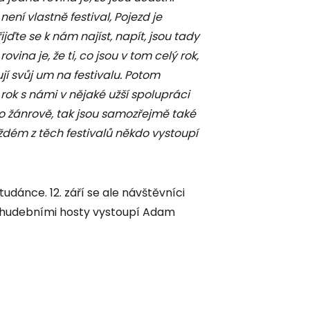
ení vlastně festival, Pojezd je
ďte se k nám najíst, napít, jsou tady
vina je, že ti, co jsou v tom celý rok,
jí svůj um na festivalu. Potom
ý rok s námi v nějaké užší spolupráci
o žánrově, tak jsou samozřejmě také
každém z těch festivalů někdo vystoupí
udánce. 12. září se ale návštěvníci
zi hudebními hosty vystoupí Adam