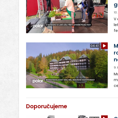
g
10
V 
le
fe
re
no
M
04:41
r
n
9.
Mo
mi
ce
re
úd
ná
Doporučujeme