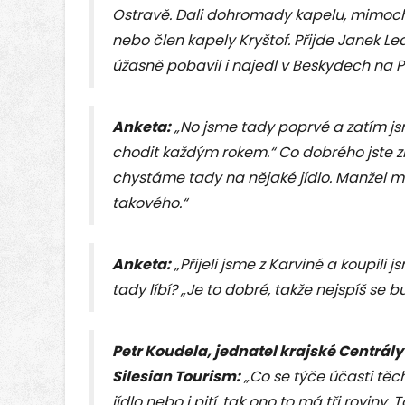
Ostravě. Dali dohromady kapelu, mimoch
nebo člen kapely Kryštof. Přijde Janek Le
úžasně pobavil i najedl v Beskydech na Po
Anketa:
„No jsme tady poprvé a zatím j
chodit každým rokem.“ Co dobrého jste zku
chystáme tady na nějaké jídlo. Manžel m
takového.“
Anketa:
„Přijeli jsme z Karviné a koupili js
tady líbí? „Je to dobré, takže nejspíš se 
Petr Koudela, jednatel krajské Centrál
Silesian Tourism:
„Co se týče účasti těc
jídlo nebo i pití, tak ono to má tři roviny. 