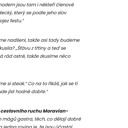
odem jsou tam i někteří členové
decký, který se podle jeho slov
jez festu.“
sme nadšení, takže asi tady budeme
sila? „Šťávu z třtiny a teď se
á rád ostré, takže zkusíme něco
me si steak.“ Co na to říkáš, jak se ti
bude jíst hodně dobře.“
y cestovního ruchu Moravian-
h mágů gastra, těch, co dělají dobré
Ta jedna rovina je, že jsou účastní