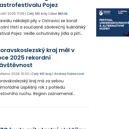
astrofestivalu Pojez
. září 2025
11:09
|
Celý MS kraj
|
Libor Běčák
areálu někdejší pily v Ostravici se konal
tošní třetí a současně závěrečný kulinářský
stival Pojez. Vedle ochutnávky jídla a pití
gionálních producentů se lidé dozvěděli o
vinách na krajské Technotrase.
oravskoslezský kraj měl v
oce 2025 rekordní
ávštěvnost
 března 2026
10:33
|
Celý MS kraj
|
Andrea Holeszová
ravskoslezský kraj má za sebou
mořádně úspěšný rok z pohledu
stovního ruchu. Region zaznamenal
kordní zájem turistů a podle aktuálních
ajů opět překonal významnou hranici
vštěvnosti.