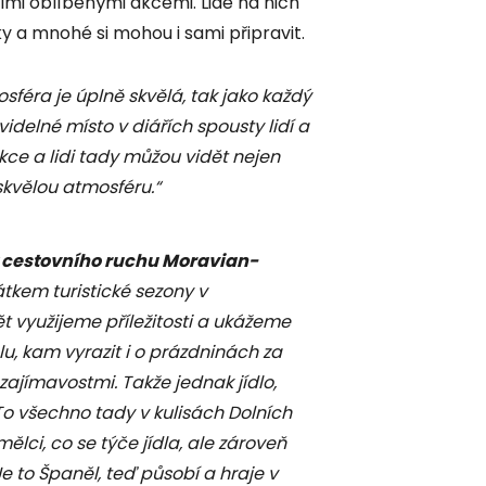
elmi oblíbenými akcemi. Lidé na nich
 a mnohé si mohou i sami připravit.
sféra je úplně skvělá, tak jako každý
ravidelné místo v diářích spousty lidí a
kce a lidi tady můžou vidět nejen
t skvělou atmosféru.“
y cestovního ruchu Moravian-
átkem turistické sezony v
ět využijeme příležitosti a ukážeme
u, kam vyrazit i o prázdninách za
ajímavostmi. Takže jednak jídlo,
 To všechno tady v kulisách Dolních
ělci, co se týče jídla, ale zároveň
to Španěl, teď působí a hraje v