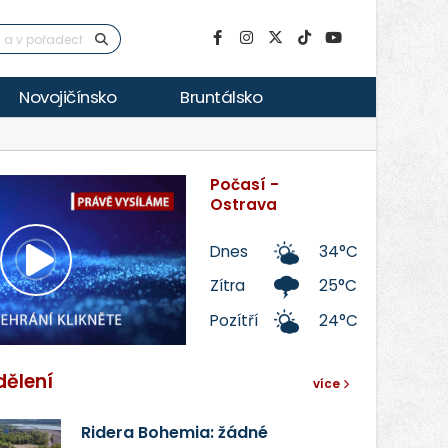
Novojičínsko
Bruntálsko
Počasí -
Ostrava
Dnes
34°C
Přehrát
Zítra
25°C
Pozítří
24°C
video
dělení
více
Ridera Bohemia: žádné