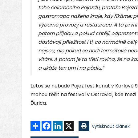
toho celoročního Pojezdu, protože Pojezd n
gastromapa našeho kraje, kdy říkáme: přij
výborné provozy a restaurace. A ta první ro
potom přijdou a pokud chtějí, odprezentu
dostávají příležitost i ti, co normálně cel
nejsou, ale pokud se hodí formátově neb
vítáni. A potom je ta třetí rovina, že na 
a ukáže ten um i na pódiu.“
Letos se nebude Pojez fest konat v Karlově St
mohou těšit na festival v Ostravici, kde me
Ďurica.
Sdílet
Facebook
LinkedIn
X
Vytisknout článek