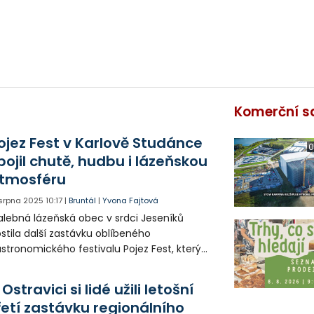
Komerční s
ojez Fest v Karlově Studánce
0
pojil chutě, hudbu i lázeňskou
tmosféru
. srpna 2025
10:17
|
Bruntál
|
Yvona Fajtová
lebná lázeňská obec v srdci Jeseníků
stila další zastávku oblíbeného
stronomického festivalu Pojez Fest, který
 tradičně propojuje kvalitní regionální
stronomii, živou hudbu a rodinnou
 Ostravici si lidé užili letošní
stivalovou atmosféru.
řetí zastávku regionálního