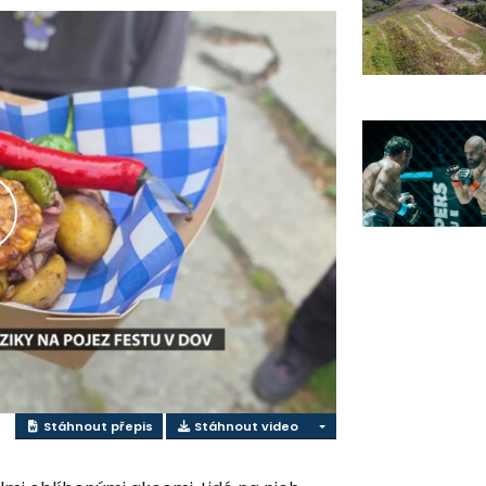
řehrát
ideo
Stáhnout přepis
Stáhnout video