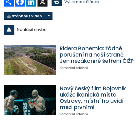
Vytisknout článek
Stáhnout video
Nahlásit chybu
Ridera Bohemia: žádné
porušení na naší straně.
Jen nezákonné šetření ČIŽP
Komerční sdělení
Nový český film Bojovník
ukáže ikonická místa
Ostravy, místní ho uvidí
mezi prvními
Komerční sdělení