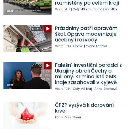
rozmístěny po celém kraji
Včera
14:17
|
Celý MS kraj
|
Tomáš Kořistka
Prázdniny patří opravám
02:56
škol. Opava modernizuje
učebny i rozvody
Včera
18:13
|
Opava
|
Yvona Fajtová
Falešní investiční poradci z
03:02
Ukrajiny obrali Čechy o
miliony. Kriminalisté z MS
kraje zasahovali v Kyjevě
Včera
10:14
|
Celý MS kraj
|
Anna Břenková
ČPZP vyzývá k darování
krve
Komerční sdělení