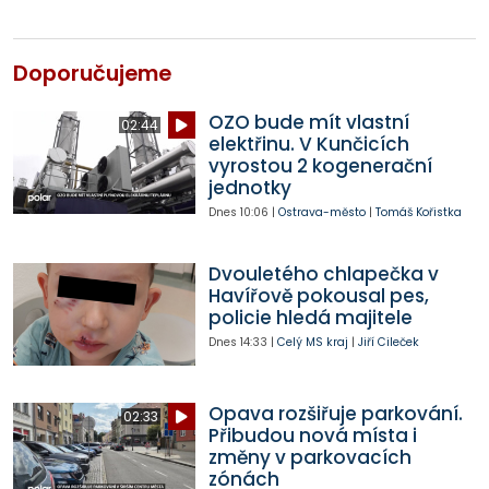
Doporučujeme
OZO bude mít vlastní
02:44
elektřinu. V Kunčicích
vyrostou 2 kogenerační
jednotky
Dnes
10:06
|
Ostrava-město
|
Tomáš Kořistka
Dvouletého chlapečka v
Havířově pokousal pes,
policie hledá majitele
Dnes
14:33
|
Celý MS kraj
|
Jiří Cileček
Opava rozšiřuje parkování.
02:33
Přibudou nová místa i
změny v parkovacích
zónách