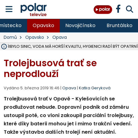
místecko
Opavsko
Novojičínsko
Bruntálsko
Domů
Opavsko
Opava
Ě PŘIBYLO SINIC, VODA MÁ HORŠÍ KVALITU, HYGIENICI RADÍ BÝT OPATRNÍ
ÚOHS DAL ZÁTORU POKUTU 100 000 ZA CHYBY V ZAKÁZCE NA OBN
AREÁL LODIČEK V KARVINÉ SE PŘIPRAVUJE NA VELKOU REKONSTRUKC
KARVINÁ ZNÁ BUDOUCÍ PODOBU AREÁLU LODIČKY V PARKU BOŽEN
MORAVSKOSLEZŠTÍ POLICISTÉ ODHALILI MEZINÁRODNÍ GANG PODVO
LÁKALI LIDI NA ZISKY Z KRYPTOMĚN, INFO A VIDEO NA POLAR.CZ
RADNÍ OSTRAVY A POSLANKYNĚ A. HOFFMANNOVÁ ZA PIRÁTY PODA
NA POSTUP MINISTERSTVA ŽIVOTNÍHO PROSTŘEDÍ V KAUZE HALDY 
MUŽ V PŘÍBOŘE SE VÁŽNĚ ZRANIL PŘI PRÁCI S ROZBRUŠOVAČKOU, I
SLEZSKÁ OSTRAVA PŘIPRAVUJE PROJEKTOVOU DOKUMENTACI PRO 
PODEZŘELÝ BALÍČEK ZASTAVIL PROVOZ NA NÁDRAŽÍ VE F-M, ČEKÁ 
CHLAPEČKA (2) V HAVÍŘOVĚ POKOUSAL PES, POLICIE HLEDÁ MAJITEL
MS KRAJ VYBUDUJE ZA 40 MILIONŮ V JABLUNKOVĚ NOVÝ MOST PŘES O
FOTBALISTA LAURI LAINE SE VRACÍ Z BANÍKU OSTRAVA NA PŮL ROK
F-M DOKONČIL VOLNOČASOVÝ AREÁL RIVKA PARK ZA 62 MILIONŮ,
Trolejbusová trať se
neprodlouží
Vydáno 5. března 2019 16:46 |
Opava
|
Katka Geryková
Trolejbusová trať v Opavě - Kylešovicích se
prodlužovat nebude. Dopravní podnik od záměru
ustoupil poté, co vloni zakoupil parciální trolejbusy,
které díky baterii mohou jet i mimo trakční vedení.
Takže výstavba dalších trolejí není aktuální.