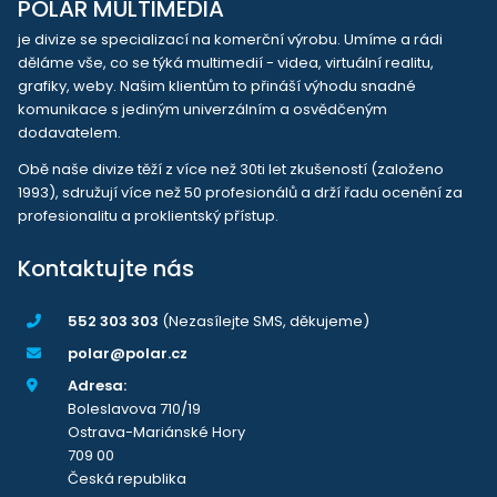
POLAR MULTIMEDIA
je divize se specializací na komerční výrobu. Umíme a rádi
děláme vše, co se týká multimedií - videa, virtuální realitu,
grafiky, weby. Našim klientům to přináší výhodu snadné
komunikace s jediným univerzálním a osvědčeným
dodavatelem.
Obě naše divize těží z více než 30ti let zkušeností (založeno
1993), sdružují více než 50 profesionálů a drží řadu ocenění za
profesionalitu a proklientský přístup.
Kontaktujte nás
552 303 303
(Nezasílejte SMS, děkujeme)
polar@polar.cz
Adresa:
Boleslavova 710/19
Ostrava-Mariánské Hory
709 00
Česká republika