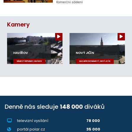
Komerční sdělení
Kamery
HAVÍŘOV
NOVÝ JIČÍN
NÁMĚSTÍ REPUBLIKY, HAVÍŘOV
MASARYKOVO NÁMĚSTÍ, NOVÝ JIČÍN
Denně nás sleduje
148 000
diváků
televizní vysílání
78 000
portál polar.cz
35 000