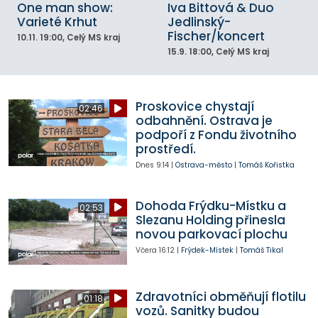
One man show:
Iva Bittová & Duo
Varieté Krhut
Jedlinský-
Fischer/koncert
10.11.
19:00
, Celý MS kraj
15.9.
18:00
, Celý MS kraj
Proskovice chystají
02:46
odbahnění. Ostrava je
podpoří z Fondu životního
prostředí.
Dnes
9:14
|
Ostrava-město
|
Tomáš Kořistka
Dohoda Frýdku-Místku a
02:53
Slezanu Holding přinesla
novou parkovací plochu
Včera
16:12
|
Frýdek-Místek
|
Tomáš Tikal
Zdravotníci obměňují flotilu
01:18
vozů. Sanitky budou