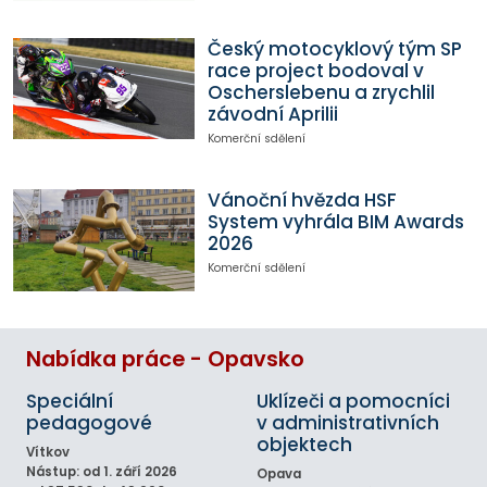
Český motocyklový tým SP
race project bodoval v
Oscherslebenu a zrychlil
závodní Aprilii
Komerční sdělení
Vánoční hvězda HSF
System vyhrála BIM Awards
2026
Komerční sdělení
Nabídka práce - Opavsko
Speciální
Uklízeči a pomocníci
pedagogové
v administrativních
objektech
Vítkov
Nástup: od 1. září 2026
Opava