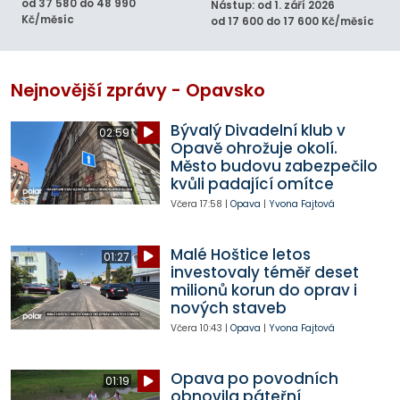
od 37 580 do 48 990
Nástup: od 1. září 2026
Kč/měsíc
od 17 600 do 17 600 Kč/měsíc
Nejnovější zprávy - Opavsko
Bývalý Divadelní klub v
02:59
Opavě ohrožuje okolí.
Město budovu zabezpečilo
kvůli padající omítce
Včera
17:58
|
Opava
|
Yvona Fajtová
Malé Hoštice letos
01:27
investovaly téměř deset
milionů korun do oprav i
nových staveb
Včera
10:43
|
Opava
|
Yvona Fajtová
Opava po povodních
01:19
obnovila páteřní