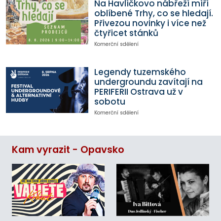
Na Havlíčkovo nábřeží míří
oblíbené Trhy, co se hledají.
Přivezou novinky i více než
čtyřicet stánků
Komerční sdělení
Legendy tuzemského
undergroundu zavítají na
PERIFERII Ostrava už v
sobotu
Komerční sdělení
Kam vyrazit - Opavsko