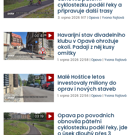
cyklostezku podél řeky a
připravuje další trasy
3. srpna 2026
9:17
|
Opava
|
Yvona Fajtová
Havarijní stav divadelního
00:41
klubu v Opavě ohrožuje
okolí. Padají z něj kusy
omítky
1. srpna 2026
22:58
|
Opava
|
Yvona Fajtová
Malé Hoštice letos
03:13
investovaly miliony do
oprav i nových staveb
1. srpna 2026
22:56
|
Opava
|
Yvona Fajtová
Opava po povodních
03:19
obnovila páteřní
cyklostezku podél řeky, jde
o úsek dlouhý přes 3