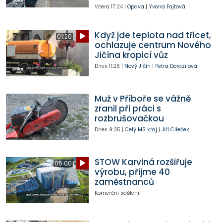
Včera
17:24
|
Opava
|
Yvona Fajtová
Když jde teplota nad třicet,
01:20
ochlazuje centrum Nového
Jičína kropicí vůz
Dnes
11:26
|
Nový Jičín
|
Petra Dorazilová
Muž v Příboře se vážně
zranil při práci s
rozbrušovačkou
Dnes
9:35
|
Celý MS kraj
|
Jiří Cileček
STOW Karviná rozšiřuje
05:00
výrobu, přijme 40
zaměstnanců
Komerční sdělení