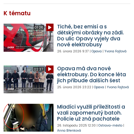
K tématu
Tiché, bez emisí a s
01:26
dětskými obrázky na zádi.
Do ulic Opavy vyjely dva
nové elektrobusy
26. února 2026
9:37
|
Opava
|
Yvona Fajtová
Opava má dva nové
02:37
elektrobusy. Do konce léta
jich přibude dalších šest
25. února 2026
23:22
|
Opava
|
Yvona Fajtová
Mladíci využili příležitosti a
vzali zapomenutý batoh.
Policie už zná pachatele
26. listopadu 2025
12:30
|
Ostrava-město
|
Anna Břenková