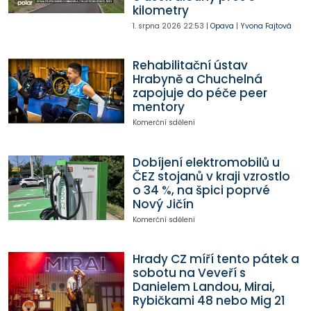
kilometry
1. srpna 2026
22:53
|
Opava
|
Yvona Fajtová
Rehabilitační ústav
Hrabyně a Chuchelná
zapojuje do péče peer
mentory
Komerční sdělení
Dobíjení elektromobilů u
ČEZ stojanů v kraji vzrostlo
o 34 %, na špici poprvé
Nový Jičín
Komerční sdělení
Hrady CZ míří tento pátek a
sobotu na Veveří s
Danielem Landou, Mirai,
Rybičkami 48 nebo Mig 21