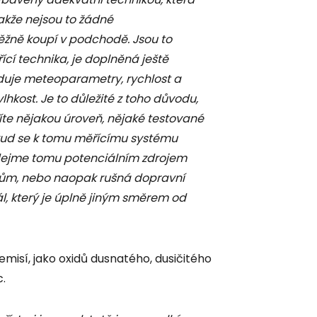
akže nejsou to žádné
ěžně koupí v podchodě. Jsou to
ící technika, je doplněná ještě
eduje meteoparametry, rychlost a
 vlhkost. Je to důležité z toho důvodu,
íte nějakou úroveň, nějaké testované
dkud se k tomu měřícímu systému
 dejme tomu potenciálním zdrojem
ý dům, nebo naopak rušná dopravní
, který je úplně jiným směrem od
misí, jako oxidů dusnatého, dusičitého
.