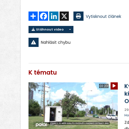
Sdílet
Facebook
LinkedIn
X
Vytisknout článek
Stáhnout video
Nahlásit chybu
K tématu
K
01:23
k
O
29
Ho
Zd
dl