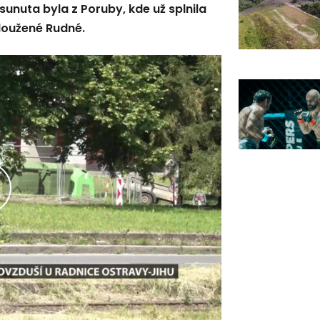
sunuta byla z Poruby, kde už splnila
loužené Rudné.
řehrát
ideo