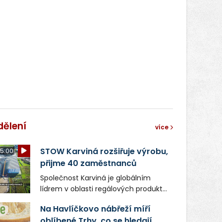
dělení
více
STOW Karviná rozšiřuje výrobu,
5:00
přijme 40 zaměstnanců
Společnost Karviná je globálním
lídrem v oblasti regálových produktů
a systémů, stabilním
Na Havlíčkovo nábřeží míří
zaměstnavatelem na Karvinsku a
oblíbené Trhy, co se hledají.
firmou s obrovským potenciálem.