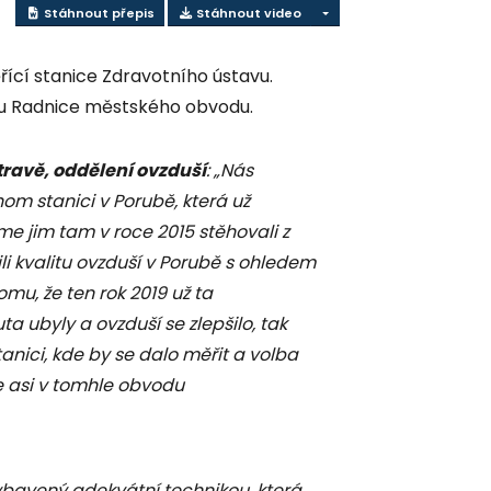
Stáhnout přepis
Stáhnout video
ící stanice Zdravotního ústavu.
 u Radnice městského obvodu.
travě, oddělení ovzduší
: „Nás
m stanici v Porubě, která už
sme jim tam v roce 2015 stěhovali z
 kvalitu ovzduší v Porubě s ohledem
u, že ten rok 2019 už ta
 ubyly a ovzduší se zlepšilo, tak
anici, kde by se dalo měřit a volba
je asi v tomhle obvodu
vybavený adekvátní technikou, která