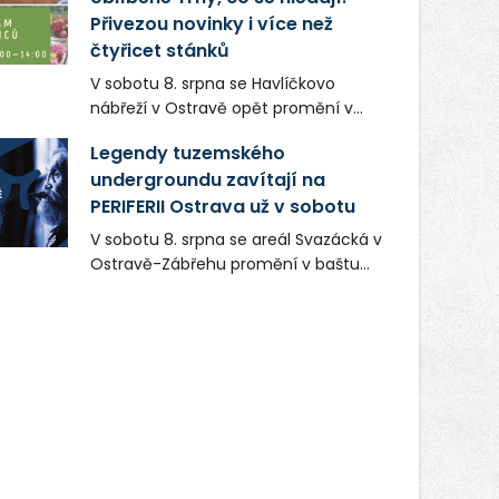
Přivezou novinky i více než
čtyřicet stánků
V sobotu 8. srpna se Havlíčkovo
nábřeží v Ostravě opět promění v
místo plné vůní, chutí a poctivých
Legendy tuzemského
lokálních výrobků. Trhy, co se hledají
undergroundu zavítají na
tentokrát nabídnou více než čtyřicet
PERIFERII Ostrava už v sobotu
pečlivě vybraných stánků s kvalitní
gastronomií, farmářskými produkty,
V sobotu 8. srpna se areál Svazácká v
designem i řemeslnou tvorbou.
Ostravě-Zábřehu promění v baštu
Návštěvníci se mohou těšit nejen na
undergroundové a alternativní
oblíbené stálice, ale také na řadu
hudby. Uskuteční se zde totiž první
novinek, které v Ostravě běžně
ročník festivalu PERIFERIE Ostrava.
nepotkají.
Brány areálu se otevřou půlhodinu po
poledni, na příchozí čekají koncerty,
autorská čtení a rozhovory.
Vstupenky v ceně 450 Kč jsou v
prodeji.