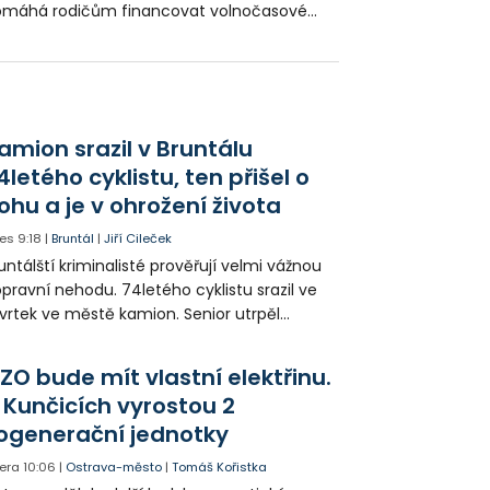
omáhá rodičům financovat volnočasové
tivity dětí do 16 let. V první etapě se zapojilo
oro 4 tisíce dětí a radnice na jejich aktivity
ispěla téměř 3 miliony korun. Pro druhou
apu zůstaly prostředky pro podporu dalších
tisíc dětí.
amion srazil v Bruntálu
4letého cyklistu, ten přišel o
ohu a je v ohrožení života
es
9:18
|
Bruntál
|
Jiří Cileček
untálští kriminalisté prověřují velmi vážnou
pravní nehodu. 74letého cyklistu srazil ve
vrtek ve městě kamion. Senior utrpěl
vastující zranění nohy a v ohrožení života
l letecky přepraven do nemocnice. Policie
ZO bude mít vlastní elektřinu.
edá případné svědky.
 Kunčicích vyrostou 2
ogenerační jednotky
era
10:06
|
Ostrava-město
|
Tomáš Kořistka