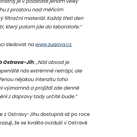
 přístroj je v podstatě jenom velký
hu z prostoru nad měřicím
 filtrační materiál. Každý třetí den
tr, který potom jde do laboratoře.“
mci sledovat na
www.zuaova.cz
.
b Ostrava-Jih
: „Náš obvod je
topeniště nás extrémně netrápí, ale
řenou nějakou intenzitu toho
lmi významná a projíždí zde denně
tění z dopravy tady určitě bude.“
de z Ostravy-Jihu dostupná až po roce
azují, že se kvalita ovzduší v Ostravě