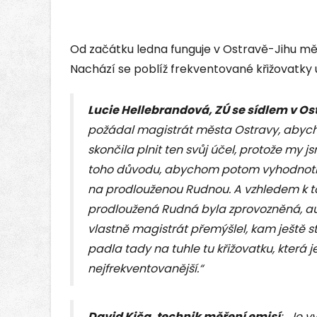
Od začátku ledna funguje v Ostravě-Jihu měř
Nachází se poblíž frekventované křižovatky
Lucie Hellebrandová, ZÚ se sídlem v Os
požádal magistrát města Ostravy, abycho
skončila plnit ten svůj účel, protože my j
toho důvodu, abychom potom vyhodnotili
na prodlouženou Rudnou. A vzhledem k tom
prodloužená Rudná byla zprovozněná, auta
vlastně magistrát přemýšlel, kam ještě st
padla tady na tuhle tu křižovatku, která 
nejfrekventovanější.“
David Kiča, technik měření emisí
: „Je 