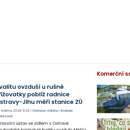
Komerční s
valitu ovzduší u rušné
0
řižovatky poblíž radnice
stravy-Jihu měří stanice ZÚ
. května 2026
9:33
|
Ostrava-město
|
Andrea
leszová
ravotní ústav se sídlem v Ostravě
ouhodobě kontroluje kvalitu ovzduší. Měřící