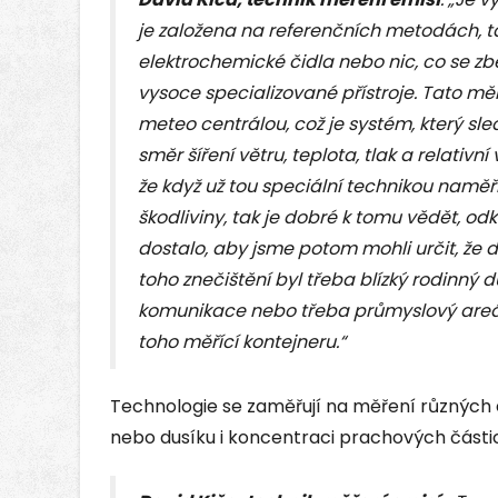
je založena na referenčních metodách, t
elektrochemické čidla nebo nic, co se zb
vysoce specializované přístroje. Tato měř
meteo centrálou, což je systém, který sl
směr šíření větru, teplota, tlak a relativní
že když už tou speciální technikou naměř
škodliviny, tak je dobré k tomu vědět, o
dostalo, aby jsme potom mohli určit, že
toho znečištění byl třeba blízký rodinn
komunikace nebo třeba průmyslový areál
toho měřící kontejneru.“
Technologie se zaměřují na měření různých e
nebo dusíku i koncentraci prachových částic