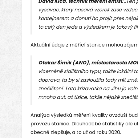
David Kiča, technik měření emisí
: „Ten
vysávač, který nasává vzorek zase vzduc
kontejnerem a donutí ho projít přes nějaký
to celý den jede a výsledkem je takový fil
Aktuální údaje z měřící stanice mohou záje
Otakar Šimík (ANO), místostarosta MO
víceméně sídlištního typu, takže lokální 
doprava, ta by si zasloužila tady mít změ
znečištění. Tato křižovatka na Jihu je ve
mnoho aut, až tisíce, takže nějaké znečiš
Analýza výsledků měření kvality ovzduší bu
provozu stanice. Dlouhodobé statistiky ale uk
obecně zlepšuje, a to už od roku 2020.