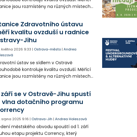
anice jsou rozmístěny na různých místech
 městě a od začátku roku jedna z nich
nguje také v obvodě Jih. Přesunuta byla z
tanice Zdravotního ústavu
ruby, kde už splnila svůj účel při
ěří kvalitu ovzduší u radnice
yhodnocování dopadů prodloužené Rudné.
stravy-Jihu
. května 2026
9:33
|
Ostrava-město
|
Andrea
leszová
ravotní ústav se sídlem v Ostravě
ouhodobě kontroluje kvalitu ovzduší. Měřící
anice jsou rozmístěny na různých místech
 městě a od začátku roku jedna z nich
nguje také v obvodě Jih. Přesunuta byla z
 září se v Ostravě-Jihu spustí
ruby, kde už splnila svůj účel při
. vlna dotačního programu
yhodnocování dopadů prodloužené Rudné.
orrency
. srpna 2025
9:16
|
Ostrava-Jih
|
Andrea Holeszová
dení městského obvodu spouští od 1. září
uhou etapu projektu Corrency, který