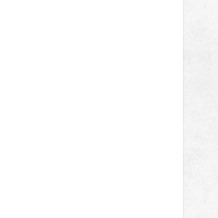
světa vrcholových zápasů, tentokrát
v MMA.