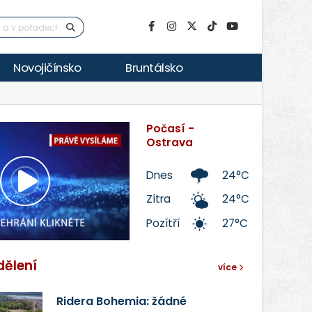
Novojičínsko
Bruntálsko
Počasí -
Ostrava
Dnes
24°C
Přehrát
Zítra
24°C
Pozítří
27°C
video
dělení
více
Ridera Bohemia: žádné