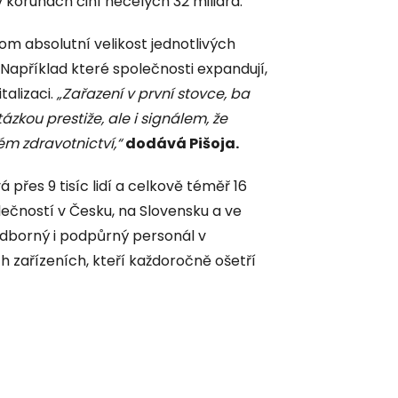
v korunách činí necelých 32 miliard.
om absolutní velikost jednotlivých
 Například které společnosti expandují,
talizaci.
„Zařazení v první stovce, ba
zkou prestiže, ale i signálem, že
m zdravotnictví,“
dodává Pišoja.
přes 9 tisíc lidí a celkově téměř 16
ečností v Česku, na Slovensku a ve
 odborný i podpůrný personál v
h zařízeních, kteří každoročně ošetří