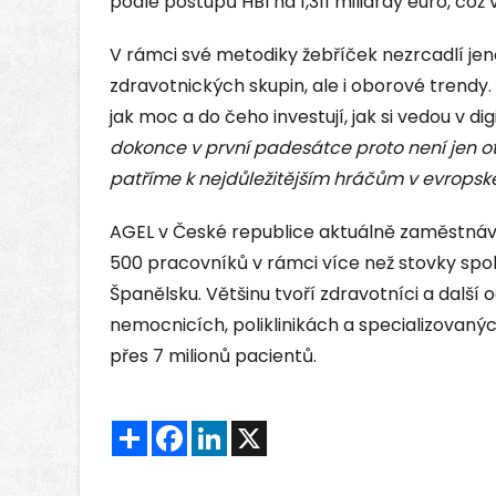
podle postupů HBI na 1,311 miliardy euro, což 
V rámci své metodiky žebříček nezrcadlí jen
zdravotnických skupin, ale i oborové trendy.
jak moc a do čeho investují, jak si vedou v digi
dokonce v první padesátce proto není jen otá
patříme k nejdůležitějším hráčům v evropské
AGEL v České republice aktuálně zaměstnává 
500 pracovníků v rámci více než stovky spol
Španělsku. Většinu tvoří zdravotníci a další
nemocnicích, poliklinikách a specializovanýc
přes 7 milionů pacientů.
Sdílet
Facebook
LinkedIn
X