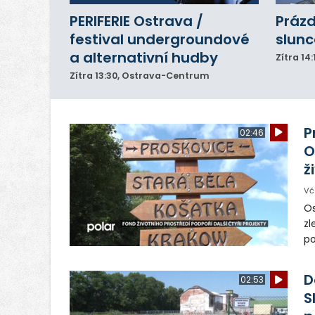
PERIFERIE Ostrava /
Prázd
festival undergroundové
slunc
a alternativní hudby
Zítra
14:
Zítra
13:30
, Ostrava-Centrum
P
02:46
O
ž
Vč
Os
zl
po
ve
dě
D
02:53
S