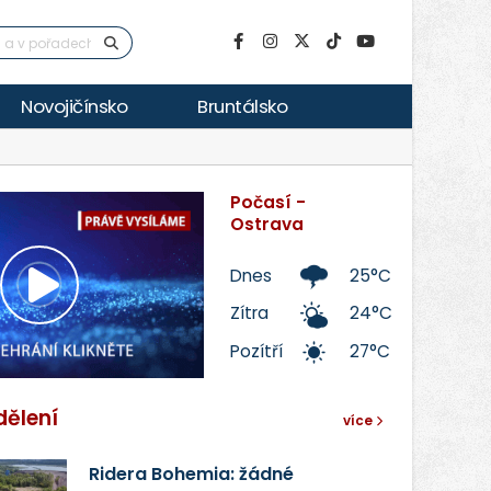
Novojičínsko
Bruntálsko
Počasí -
Ostrava
Dnes
25°C
Přehrát
Zítra
24°C
Pozítří
27°C
video
dělení
více
Ridera Bohemia: žádné