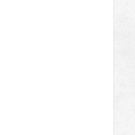
světa vrcholových zápasů, tentokrát
v MMA.