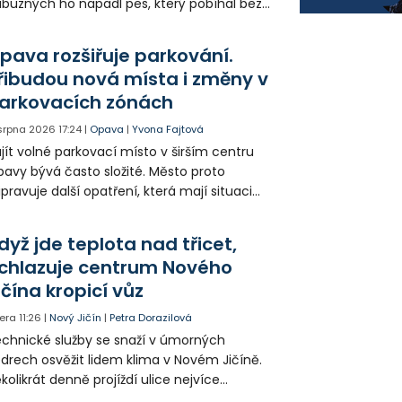
íbuzných ho napadl pes, který pobíhal bez
dítka a náhubku. Majitel psa údajně z místa
ešel. Případem už se zabývá policie, která
pava rozšiřuje parkování.
jitele psa hledá.
řibudou nová místa i změny v
arkovacích zónách
 srpna 2026
17:24
|
Opava
|
Yvona Fajtová
jít volné parkovací místo v širším centru
avy bývá často složité. Město proto
ipravuje další opatření, která mají situaci
epšit. Vznikají nová parkovací stání, mění se
ganizace dopravy a některé novinky čekají
dyž jde teplota nad třicet,
ké řidiče v parkovacích zónách.
chlazuje centrum Nového
ičína kropicí vůz
era
11:26
|
Nový Jičín
|
Petra Dorazilová
chnické služby se snaží v úmorných
drech osvěžit lidem klima v Novém Jičíně.
kolikrát denně projíždí ulice nejvíce
hřátého centra kropící vůz. Zvýšila se také