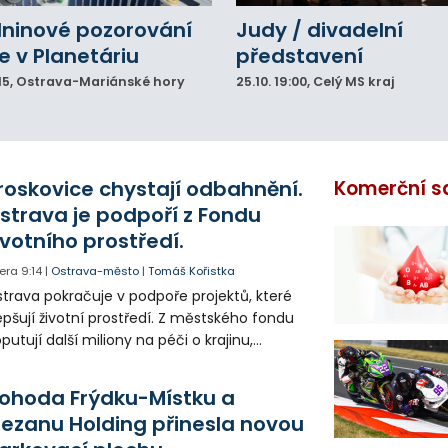
ninové pozorování
Judy / divadelní
e v Planetáriu
představení
15
, Ostrava-Mariánské hory
25.10.
19:00
, Celý MS kraj
roskovice chystají odbahnění.
Komerční s
strava je podpoří z Fondu
ivotního prostředí.
era
9:14
|
Ostrava-město
|
Tomáš Kořistka
trava pokračuje v podpoře projektů, které
epšují životní prostředí. Z městského fondu
putují další miliony na péči o krajinu,
řejný prostor i environmentální výchovu
tí a mládeže.
ohoda Frýdku-Místku a
lezanu Holding přinesla novou