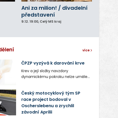
Ani za milion! / divadelní
představení
9.12.
19:00
, Celý MS kraj
dělení
více
ČPZP vyzývá k darování krve
Krev a její složky navzdory
dynamickému pokroku nelze uměle
vyrobit. Zdravotnictví se tudíž bez
ochoty lidí darovat tuto
Český motocyklový tým SP
nenahraditelnou tělní tekutinu
race project bodoval v
neobejde. Naléhavá potřeba doplnit
Oscherslebenu a zrychlil
krevní zásoby nastává vždy v létě,
kdy stoupá počet úrazů. Česká
závodní Aprilii
průmyslová zdravotní pojišťovna