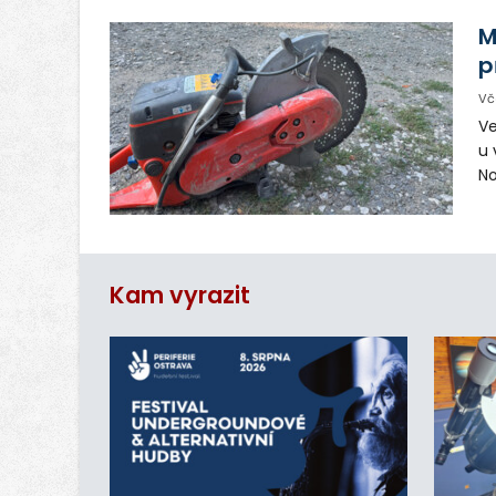
in
M
p
Vč
Ve
u 
No
pr
vr
n
Kam vyrazit