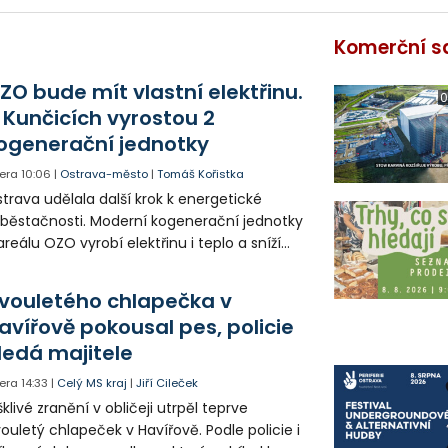
Komerční s
ZO bude mít vlastní elektřinu.
0
 Kunčicích vyrostou 2
ogenerační jednotky
era
10:06
|
Ostrava-město
|
Tomáš Kořistka
trava udělala další krok k energetické
běstačnosti. Moderní kogenerační jednotky
areálu OZO vyrobí elektřinu i teplo a sníží
klady i emise. Malou elektrárnu postaví
olia přímo v Kunčicích.
vouletého chlapečka v
avířově pokousal pes, policie
ledá majitele
era
14:33
|
Celý MS kraj
|
Jiří Cileček
klivé zranění v obličeji utrpěl teprve
ouletý chlapeček v Havířově. Podle policie i