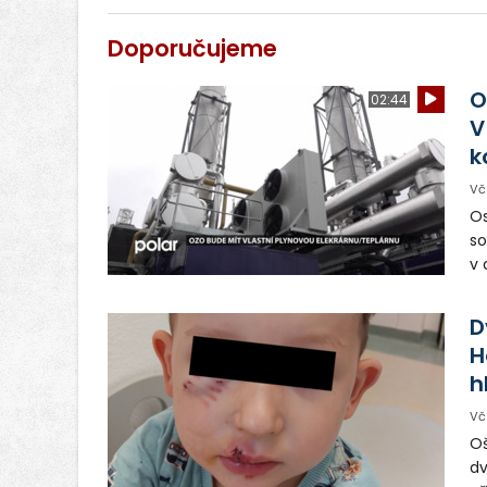
Doporučujeme
O
02:44
V
k
Vč
Os
so
v 
ná
Ve
D
H
h
Vč
Oš
dv