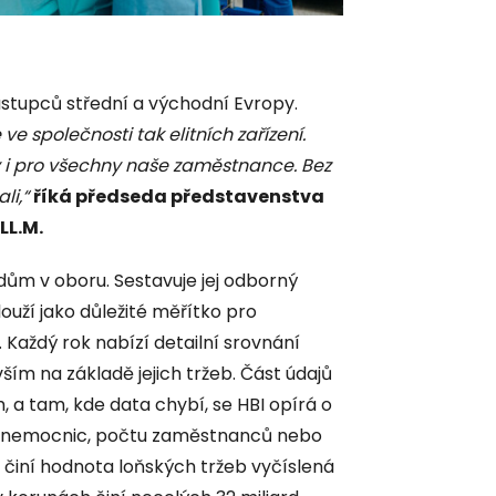
ástupců střední a východní Evropy.
 společnosti tak elitních zařízení.
 i pro všechny naše zaměstnance. Bez
li,“
říká předseda představenstva
LL.M.
dům v oboru. Sestavuje jej odborný
louží jako důležité měřítko pro
 Každý rok nabízí detailní srovnání
ím na základě jejich tržeb. Část údajů
, a tam, kde data chybí, se HBI opírá o
ti nemocnic, počtu zaměstnanců nebo
iní hodnota loňských tržeb vyčíslená