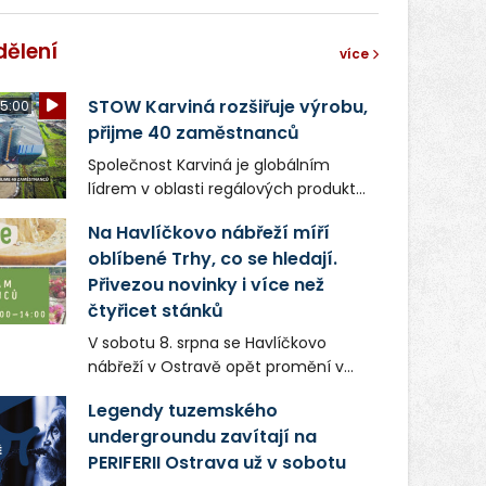
dělení
více
STOW Karviná rozšiřuje výrobu,
5:00
přijme 40 zaměstnanců
Společnost Karviná je globálním
lídrem v oblasti regálových produktů
a systémů, stabilním
Na Havlíčkovo nábřeží míří
zaměstnavatelem na Karvinsku a
oblíbené Trhy, co se hledají.
firmou s obrovským potenciálem.
Přivezou novinky i více než
čtyřicet stánků
V sobotu 8. srpna se Havlíčkovo
nábřeží v Ostravě opět promění v
místo plné vůní, chutí a poctivých
Legendy tuzemského
lokálních výrobků. Trhy, co se hledají
undergroundu zavítají na
tentokrát nabídnou více než čtyřicet
PERIFERII Ostrava už v sobotu
pečlivě vybraných stánků s kvalitní
gastronomií, farmářskými produkty,