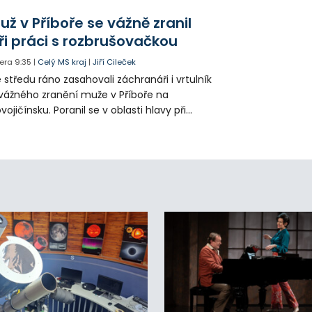
tenzita zálivky květinových záhonů.
už v Příboře se vážně zranil
ři práci s rozbrušovačkou
era
9:35
|
Celý MS kraj
|
Jiří Cileček
 středu ráno zasahovali záchranáři i vrtulník
vážného zranění muže v Příboře na
vojičínsku. Poranil se v oblasti hlavy při
áci s rozbrušovačkou. Následně byl
tulníkem přepraven do ostravské fakultní
emocnice.