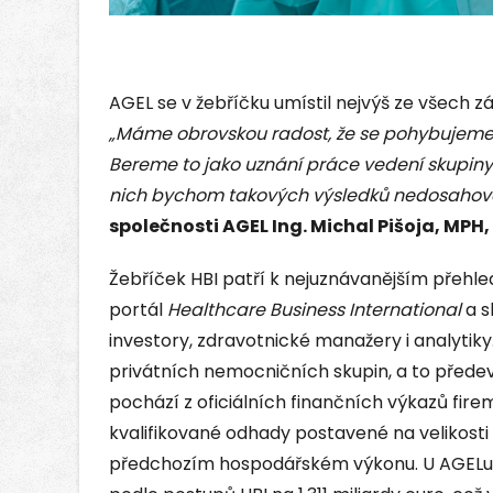
AGEL se v žebříčku umístil nejvýš ze všech z
„Máme obrovskou radost, že se pohybujeme ve
Bereme to jako uznání práce vedení skupiny
nich bychom takových výsledků nedosahova
společnosti AGEL Ing. Michal Pišoja, MPH, 
Žebříček HBI patří k nejuznávanějším přehle
portál
Healthcare Business International
a s
investory, zdravotnické manažery i analytiky.
privátních nemocničních skupin, a to předevš
pochází z oficiálních finančních výkazů firem
kvalifikované odhady postavené na velikos
předchozím hospodářském výkonu. U AGELu č