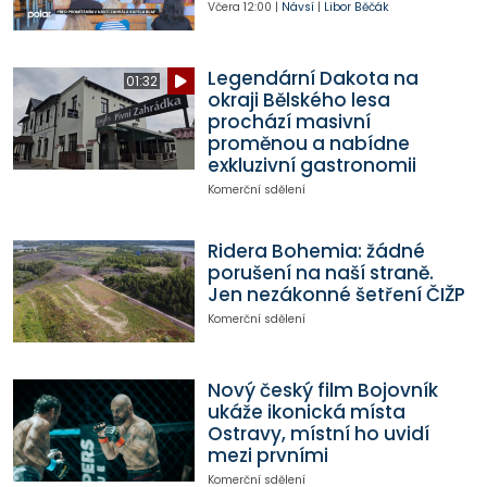
Včera
12:00
|
Návsí
|
Libor Běčák
Legendární Dakota na
01:32
okraji Bělského lesa
prochází masivní
proměnou a nabídne
exkluzivní gastronomii
Komerční sdělení
Ridera Bohemia: žádné
porušení na naší straně.
Jen nezákonné šetření ČIŽP
Komerční sdělení
Nový český film Bojovník
ukáže ikonická místa
Ostravy, místní ho uvidí
mezi prvními
Komerční sdělení