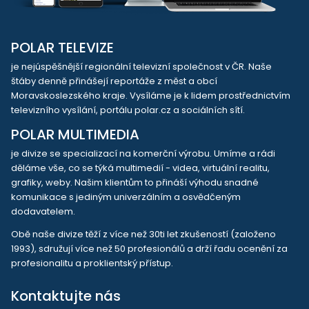
POLAR TELEVIZE
je nejúspěšnější regionální televizní společnost v ČR. Naše
štáby denně přinášejí reportáže z měst a obcí
Moravskoslezského kraje. Vysíláme je k lidem prostřednictvím
televizního vysílání, portálu polar.cz a sociálních sítí.
POLAR MULTIMEDIA
je divize se specializací na komerční výrobu. Umíme a rádi
děláme vše, co se týká multimedií - videa, virtuální realitu,
grafiky, weby. Našim klientům to přináší výhodu snadné
komunikace s jediným univerzálním a osvědčeným
dodavatelem.
Obě naše divize těží z více než 30ti let zkušeností (založeno
1993), sdružují více než 50 profesionálů a drží řadu ocenění za
profesionalitu a proklientský přístup.
Kontaktujte nás