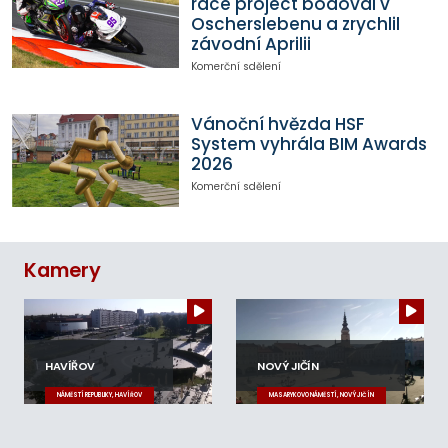
race project bodoval v
Oscherslebenu a zrychlil
závodní Aprilii
Komerční sdělení
Vánoční hvězda HSF
System vyhrála BIM Awards
2026
Komerční sdělení
Kamery
HAVÍŘOV
NOVÝ JIČÍN
NÁMĚSTÍ REPUBLIKY, HAVÍŘOV
MASARYKOVO NÁMĚSTÍ, NOVÝ JIČÍN