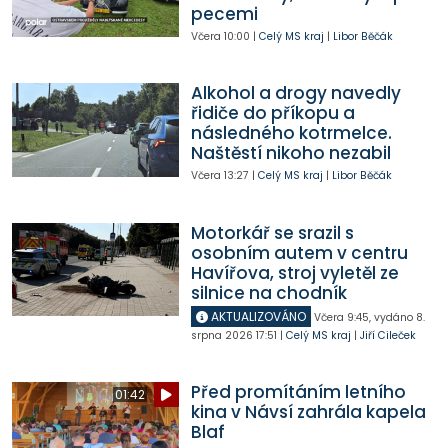
pecemi
Včera
10:00
|
Celý MS kraj
|
Libor Běčák
Alkohol a drogy navedly
řidiče do příkopu a
následného kotrmelce.
Naštěstí nikoho nezabil
Včera
13:27
|
Celý MS kraj
|
Libor Běčák
Motorkář se srazil s
osobním autem v centru
Havířova, stroj vyletěl ze
silnice na chodník
AKTUALIZOVÁNO
Včera
9:45
,
vydáno 8.
srpna 2026
17:51
|
Celý MS kraj
|
Jiří Cileček
Před promítáním letního
01:42
kina v Návsí zahrála kapela
Blaf