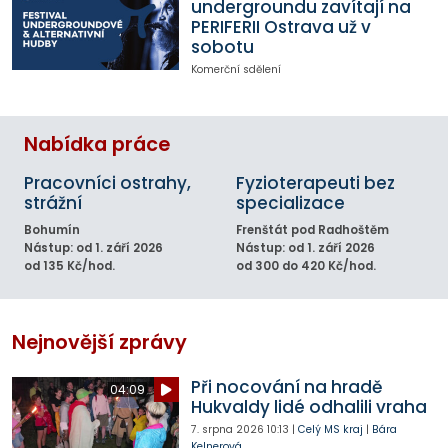
undergroundu zavítají na
PERIFERII Ostrava už v
sobotu
Komerční sdělení
Nabídka práce
Pracovníci ostrahy,
Fyzioterapeuti bez
strážní
specializace
Bohumín
Frenštát pod Radhoštěm
Nástup: od 1. září 2026
Nástup: od 1. září 2026
od 135 Kč/hod.
od 300 do 420 Kč/hod.
Nejnovější zprávy
Při nocování na hradě
04:09
Hukvaldy lidé odhalili vraha
7. srpna 2026
10:13
|
Celý MS kraj
|
Bára
Kelnerová