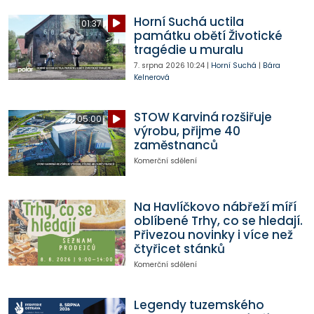
Horní Suchá uctila
01:37
památku obětí Životické
tragédie u muralu
7. srpna 2026
10:24
|
Horní Suchá
|
Bára
Kelnerová
STOW Karviná rozšiřuje
05:00
výrobu, přijme 40
zaměstnanců
Komerční sdělení
Na Havlíčkovo nábřeží míří
oblíbené Trhy, co se hledají.
Přivezou novinky i více než
čtyřicet stánků
Komerční sdělení
Legendy tuzemského