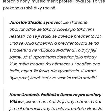
letech o nohy, musela měnit profesi i bydliště. To vše
překonala také díky rodině.
Jaroslav Slezák, synovec:
„Je skutečně
obdivuhodné, že takový člověk po takovém
neštěstí, co se jí stalo, se dovede přeorientovat.
Ona se učila kadeřnicí a přeorientovala se na
švadlenu a ne všlijakou švadlenu. To byly její
zájmy. Já si vzpomínám doteďka jako mladý
kluk, měla zrcadlovku německou, Focaflex, ona
fotila, nejen, že fotila, ale vyvolávala si sama.
Bylo první, která tady ve vesnici měla satelit."
Hana Grodová, ředitelka Domova pro seniory
Vítkov:
„Jsme moc rádi, že ji tady máme a rádi
jsme jí připravili tady tu oslavu, protože víme, že