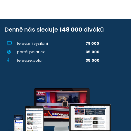
Denně nás sleduje
148 000
diváků
televizní vysílání
78 000
portál polar.cz
35 000
televize.polar
35 000