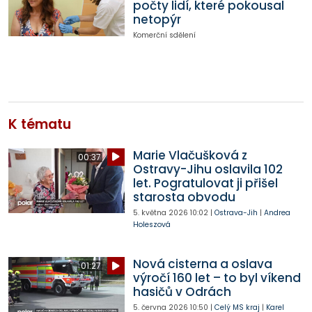
počty lidí, které pokousal
netopýr
Komerční sdělení
K tématu
Marie Vlačušková z
00:37
Ostravy-Jihu oslavila 102
let. Pogratulovat ji přišel
starosta obvodu
5. května 2026
10:02
|
Ostrava-Jih
|
Andrea
Holeszová
Nová cisterna a oslava
01:27
výročí 160 let – to byl víkend
hasičů v Odrách
5. června 2026
10:50
|
Celý MS kraj
|
Karel