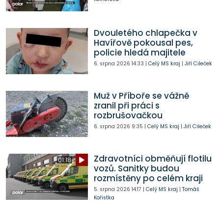
Dvouletého chlapečka v
Havířově pokousal pes,
policie hledá majitele
6. srpna 2026
14:33
|
Celý MS kraj
|
Jiří Cileček
Muž v Příboře se vážně
zranil při práci s
rozbrušovačkou
6. srpna 2026
9:35
|
Celý MS kraj
|
Jiří Cileček
Zdravotníci obměňují flotilu
01:18
vozů. Sanitky budou
rozmístěny po celém kraji
5. srpna 2026
14:17
|
Celý MS kraj
|
Tomáš
Kořistka