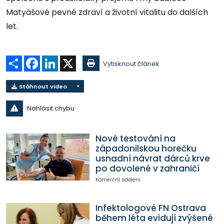
Matyášové pevné zdraví a životní vitalitu do dalších
let.
Sdílet
Facebook
LinkedIn
X
Vytisknout článek
Stáhnout video
Nahlásit chybu
Nové testování na
západonilskou horečku
usnadní návrat dárců krve
po dovolené v zahraničí
Komerční sdělení
Infektologové FN Ostrava
během léta evidují zvýšené