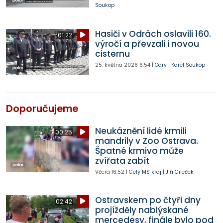
Soukop
Hasiči v Odrách oslavili 160.
01:22
výročí a převzali i novou
cisternu
25. května 2026
6:54
|
Odry
|
Karel Soukop
Doporučujeme
Neukáznění lidé krmili
00:25
mandrily v Zoo Ostrava.
Špatné krmivo může
zvířata zabít
Včera
16:52
|
Celý MS kraj
|
Jiří Cileček
Ostravskem po čtyři dny
02:42
projížděly nablýskané
mercedesy, finále bylo pod