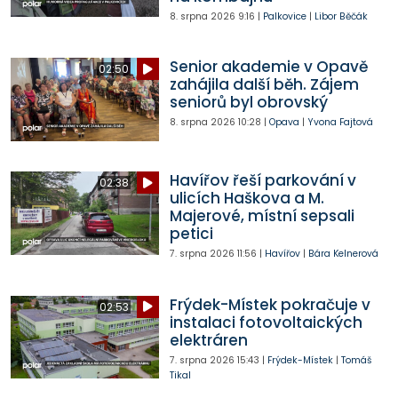
8. srpna 2026
9:16
|
Palkovice
|
Libor Běčák
Senior akademie v Opavě
02:50
zahájila další běh. Zájem
seniorů byl obrovský
8. srpna 2026
10:28
|
Opava
|
Yvona Fajtová
Havířov řeší parkování v
02:38
ulicích Haškova a M.
Majerové, místní sepsali
petici
7. srpna 2026
11:56
|
Havířov
|
Bára Kelnerová
Frýdek-Místek pokračuje v
02:53
instalaci fotovoltaických
elektráren
7. srpna 2026
15:43
|
Frýdek-Místek
|
Tomáš
Tikal