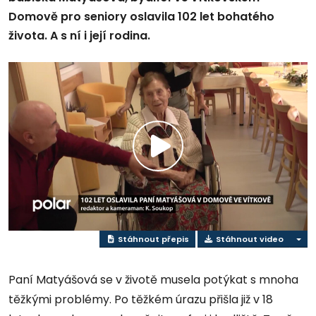
Domově pro seniory oslavila 102 let bohatého
života. A s ní i její rodina.
Přehrát
video
Stáhnout přepis
Stáhnout video
Paní Matyášová se v životě musela potýkat s mnoha
těžkými problémy. Po těžkém úrazu přišla již v 18