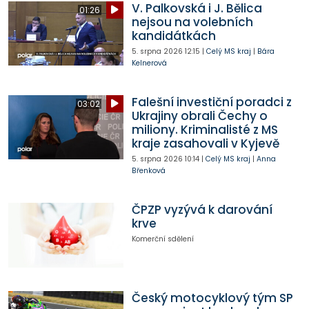
V. Palkovská i J. Bělica
01:26
nejsou na volebních
kandidátkách
5. srpna 2026
12:15
|
Celý MS kraj
|
Bára
Kelnerová
Falešní investiční poradci z
03:02
Ukrajiny obrali Čechy o
miliony. Kriminalisté z MS
kraje zasahovali v Kyjevě
5. srpna 2026
10:14
|
Celý MS kraj
|
Anna
Břenková
ČPZP vyzývá k darování
krve
Komerční sdělení
Český motocyklový tým SP