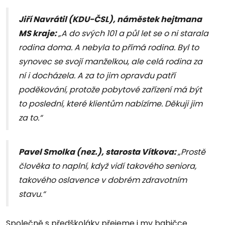
Jiří Navrátil (KDU-ČSL), náměstek hejtmana
MS kraje:
„A do svých 101 a půl let se o ni starala
rodina doma. A nebyla to přímá rodina. Byl to
synovec se svojí manželkou, ale celá rodina za
ní i docházela. A za to jim opravdu patří
poděkování, protože pobytové zařízení má být
to poslední, které klientům nabízíme. Děkuji jim
za to.“
Pavel Smolka (nez.), starosta Vítkova:
„Prostě
člověka to naplní, když vidí takového seniora,
takového oslavence v dobrém zdravotním
stavu.“
Společně s předškoláky přejeme i my babičce