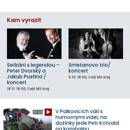
Kam vyrazit
Setkání s legendou –
Smetanovo trio/
Peter Dvorský a
koncert
Jakub Pustina /
5.10.
18:00
, Celý MS kraj
koncert
18.11.
18:00
, Celý MS kraj
V Palkovicích válí s
01:30
humornými videi, na
dožínky jede Petr Kotvald
na kombajnu