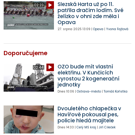
Slezská Harta už po 11.
02:23
patřila dračím lodím. Své
želízko v ohni zde měla i
Opava
27. srpna 2025
13:09
|
Opava
|
Yvona Fajtová
Doporučujeme
OZO bude mít vlastní
02:44
elektřinu. V Kunčicích
vyrostou 2 kogenerační
jednotky
Dnes
10:06
|
Ostrava-město
|
Tomáš Kořistka
Dvouletého chlapečka v
Havířově pokousal pes,
policie hledá majitele
Dnes
14:33
|
Celý MS kraj
|
Jiří Cileček