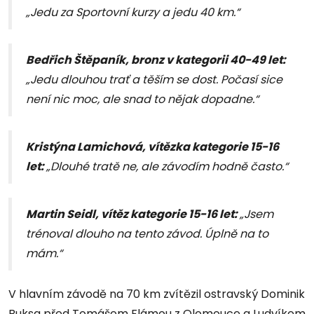
„Jedu za Sportovní kurzy a jedu 40 km.“
Bedřich Štěpaník, bronz v kategorii 40-49 let:
„Jedu dlouhou trať a těším se dost. Počasí sice
není nic moc, ale snad to nějak dopadne.“
Kristýna Lamichová, vítězka kategorie 15-16
let:
„Dlouhé tratě ne, ale závodím hodně často.“
Martin Seidl, vítěz kategorie 15-16 let:
„Jsem
trénoval dlouho na tento závod. Úplně na to
mám.“
V hlavním závodě na 70 km zvítězil ostravský Dominik
Buksa před Tomášem Flámou z Olomouce a Ludvíkem