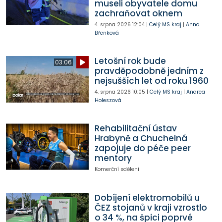
museli obyvatele domu
zachraňovat oknem
4. srpna 2026
12:04
|
Celý MS kraj
|
Anna
Břenková
Letošní rok bude
03:06
pravděpodobně jedním z
nejsušších let od roku 1960
4. srpna 2026
10:05
|
Celý MS kraj
|
Andrea
Holeszová
Rehabilitační ústav
Hrabyně a Chuchelná
zapojuje do péče peer
mentory
Komerční sdělení
Dobíjení elektromobilů u
ČEZ stojanů v kraji vzrostlo
o 34 %, na špici poprvé