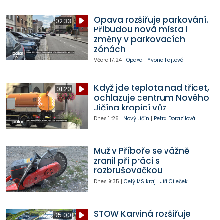
Opava rozšiřuje parkování.
02:33
Přibudou nová místa i
změny v parkovacích
zónách
Včera
17:24
|
Opava
|
Yvona Fajtová
Když jde teplota nad třicet,
01:20
ochlazuje centrum Nového
Jičína kropicí vůz
Dnes
11:26
|
Nový Jičín
|
Petra Dorazilová
Muž v Příboře se vážně
zranil při práci s
rozbrušovačkou
Dnes
9:35
|
Celý MS kraj
|
Jiří Cileček
STOW Karviná rozšiřuje
05:00