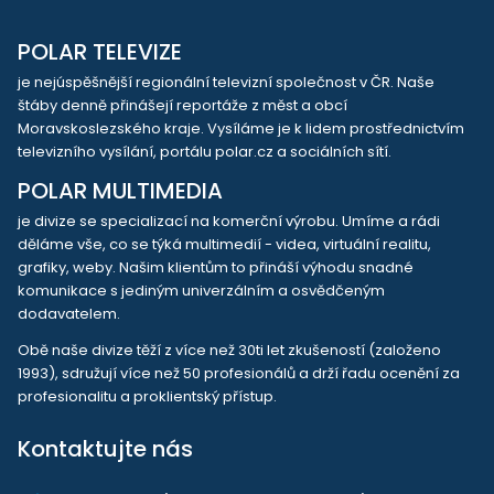
POLAR TELEVIZE
je nejúspěšnější regionální televizní společnost v ČR. Naše
štáby denně přinášejí reportáže z měst a obcí
Moravskoslezského kraje. Vysíláme je k lidem prostřednictvím
televizního vysílání, portálu polar.cz a sociálních sítí.
POLAR MULTIMEDIA
je divize se specializací na komerční výrobu. Umíme a rádi
děláme vše, co se týká multimedií - videa, virtuální realitu,
grafiky, weby. Našim klientům to přináší výhodu snadné
komunikace s jediným univerzálním a osvědčeným
dodavatelem.
Obě naše divize těží z více než 30ti let zkušeností (založeno
1993), sdružují více než 50 profesionálů a drží řadu ocenění za
profesionalitu a proklientský přístup.
Kontaktujte nás