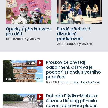
Operky / představení
Pozdě příchozí /
pro děti
divadelní
představení
13.9.
15:00
, Celý MS kraj
23.11.
19:00
, Celý MS kraj
Proskovice chystají
02:46
odbahnění. Ostrava je
podpoří z Fondu životního
prostředí.
Dnes
9:14
|
Ostrava-město
|
Tomáš Kořistka
Dohoda Frýdku-Místku a
02:53
Slezanu Holding přinesla
novou parkovací plochu