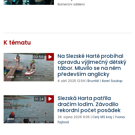
Komerční sdělení
K tématu
Na Slezské Hartě probíhal
03:55
opravdu výjimečný dětský
tábor. Mluvilo se na něm
především anglicky
4. září 2025
12:54
|
Bruntál
|
Karel Soukop
Slezská Harta patřila
01:24
dračím lodím. Závodilo
rekordní počet posádek
26. srpna 2025
9:05
|
Celý MS kraj
|
Yvona
Fajtová