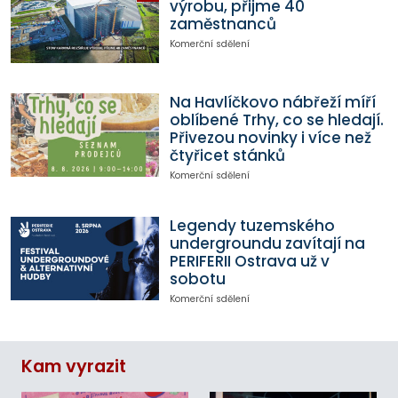
výrobu, přijme 40
zaměstnanců
Komerční sdělení
Na Havlíčkovo nábřeží míří
oblíbené Trhy, co se hledají.
Přivezou novinky i více než
čtyřicet stánků
Komerční sdělení
Legendy tuzemského
undergroundu zavítají na
PERIFERII Ostrava už v
sobotu
Komerční sdělení
Kam vyrazit