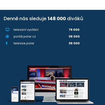
Denně nás sleduje
148 000
diváků
televizní vysílání
78 000
portál polar.cz
35 000
televize.polar
35 000