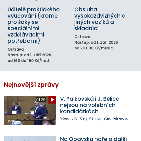
Učitelé praktického
Obsluha
vyučování (kromě
vysokozdvižných a
pro žáky se
jiných vozíků a
speciálními
skladníci
vzdělávacími
Ostrava
potřebami)
Nástup: od 1. září 2026
od 28 000 Kč/měsíc
Ostrava
Nástup: od 1. září 2026
od 160 do 190 Kč/hod.
Nejnovější zprávy
V. Palkovská i J. Bělica
01:26
nejsou na volebních
kandidátkách
Včera
12:15
|
Celý MS kraj
|
Bára Kelnerová
Na Opavsku hořelo další