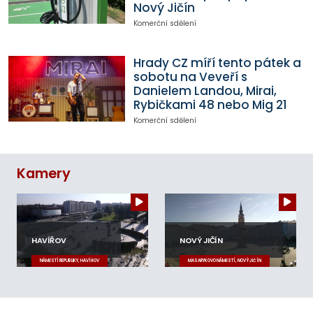
Nový Jičín
Komerční sdělení
Hrady CZ míří tento pátek a
sobotu na Veveří s
Danielem Landou, Mirai,
Rybičkami 48 nebo Mig 21
Komerční sdělení
Kamery
HAVÍŘOV
NOVÝ JIČÍN
NÁMĚSTÍ REPUBLIKY, HAVÍŘOV
MASARYKOVO NÁMĚSTÍ, NOVÝ JIČÍN