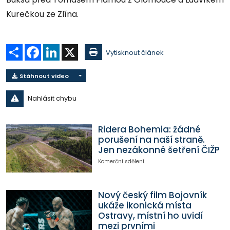
Kurečkou ze Zlína.
Sdílet
Facebook
LinkedIn
X
Vytisknout článek
Stáhnout video
Nahlásit chybu
Ridera Bohemia: žádné
porušení na naší straně.
Jen nezákonné šetření ČIŽP
Komerční sdělení
Nový český film Bojovník
ukáže ikonická místa
Ostravy, místní ho uvidí
mezi prvními