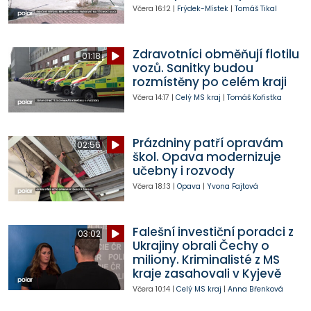
Včera
16:12
|
Frýdek-Místek
|
Tomáš Tikal
Zdravotníci obměňují flotilu
01:18
vozů. Sanitky budou
rozmístěny po celém kraji
Včera
14:17
|
Celý MS kraj
|
Tomáš Kořistka
Prázdniny patří opravám
02:56
škol. Opava modernizuje
učebny i rozvody
Včera
18:13
|
Opava
|
Yvona Fajtová
Falešní investiční poradci z
03:02
Ukrajiny obrali Čechy o
miliony. Kriminalisté z MS
kraje zasahovali v Kyjevě
Včera
10:14
|
Celý MS kraj
|
Anna Břenková