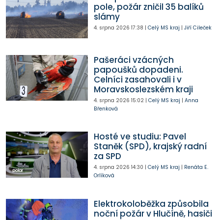
pole, požár zničil 35 balíků
slámy
4. srpna 2026
17:38
|
Celý MS kraj
|
Jiří Cileček
Pašeráci vzácných
papoušků dopadeni.
Celníci zasahovali i v
Moravskoslezském kraji
4. srpna 2026
15:02
|
Celý MS kraj
|
Anna
Břenková
Hosté ve studiu: Pavel
Staněk (SPD), krajský radní
za SPD
4. srpna 2026
14:30
|
Celý MS kraj
|
Renáta E.
Orlíková
Elektrokoloběžka způsobila
noční požár v Hlučíně, hasiči